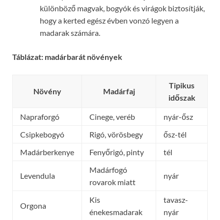
különböző magvak, bogyók és virágok biztosítják,
hogy a kerted egész évben vonzó legyen a
madarak számára.
Táblázat: madárbarát növények
Tipikus
Növény
Madárfaj
időszak
Napraforgó
Cinege, veréb
nyár-ősz
Csipkebogyó
Rigó, vörösbegy
ősz-tél
Madárberkenye
Fenyőrigó, pinty
tél
Madárfogó
Levendula
nyár
rovarok miatt
Kis
tavasz-
Orgona
énekesmadarak
nyár