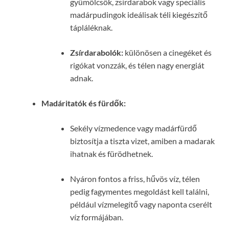
gyümölcsök, zsírdarabok vagy speciális
madárpudingok ideálisak téli kiegészítő
tápláléknak.
Zsírdarabolók:
különösen a cinegéket és
rigókat vonzzák, és télen nagy energiát
adnak.
Madáritatók és fürdők:
Sekély vízmedence vagy madárfürdő
biztosítja a tiszta vizet, amiben a madarak
ihatnak és fürödhetnek.
Nyáron fontos a friss, hűvös víz, télen
pedig fagymentes megoldást kell találni,
például vízmelegítő vagy naponta cserélt
víz formájában.