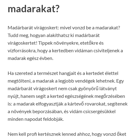
madarakat?
Madárbarát virágoskert: mivel vonzd be a madarakat?
Tudd meg, hogyan alakíthatsz ki madárbarát
virágoskertet! Tippek növényekre, etetőkre és
vízforrásokra, hogy a kertedben vidáman csiviteljenek a
madarak egész évben.
Ha szereted a természet hangjait és a kertedet élettel
megtölteni, a madarak a legjobb vendégek lehetnek. Egy
madárbarát virágoskert nem csak gyönyörű látványt
nyújt, hanem segít a kerted egészségének megőrzésében
is: a madarak elfogyasztják a kártevő rovarokat, segítenek
a növények beporzásában, és vidám csicsergésükkel
minden napodat feldobják.
Nem kell profi kertésznek lenned ahhoz, hogy vonzd őket