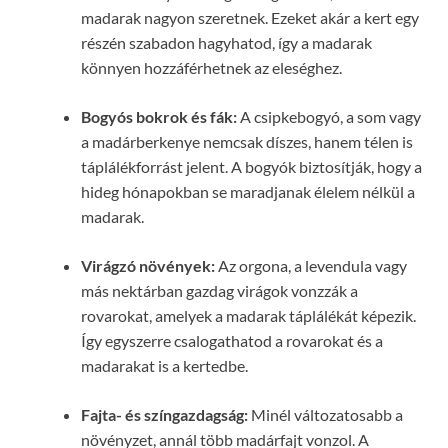
madarak nagyon szeretnek. Ezeket akár a kert egy
részén szabadon hagyhatod, így a madarak
könnyen hozzáférhetnek az eleséghez.
Bogyós bokrok és fák:
A csipkebogyó, a som vagy
a madárberkenye nemcsak díszes, hanem télen is
táplálékforrást jelent. A bogyók biztosítják, hogy a
hideg hónapokban se maradjanak élelem nélkül a
madarak.
Virágzó növények:
Az orgona, a levendula vagy
más nektárban gazdag virágok vonzzák a
rovarokat, amelyek a madarak táplálékát képezik.
Így egyszerre csalogathatod a rovarokat és a
madarakat is a kertedbe.
Fajta- és színgazdagság:
Minél változatosabb a
növényzet, annál több madárfajt vonzol. A