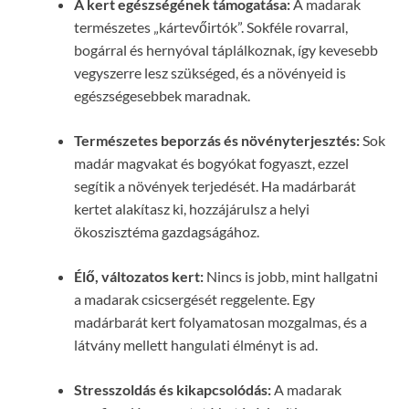
A kert egészségének támogatása:
A madarak
természetes „kártevőirtók”. Sokféle rovarral,
bogárral és hernyóval táplálkoznak, így kevesebb
vegyszerre lesz szükséged, és a növényeid is
egészségesebbek maradnak.
Természetes beporzás és növényterjesztés:
Sok
madár magvakat és bogyókat fogyaszt, ezzel
segítik a növények terjedését. Ha madárbarát
kertet alakítasz ki, hozzájárulsz a helyi
ökoszisztéma gazdagságához.
Élő, változatos kert:
Nincs is jobb, mint hallgatni
a madarak csicsergését reggelente. Egy
madárbarát kert folyamatosan mozgalmas, és a
látvány mellett hangulati élményt is ad.
Stresszoldás és kikapcsolódás:
A madarak