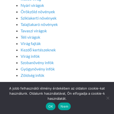
Nyári virágok
Örökzöld növények
Sziklakerti növények
Talajtakaró növények
Tavaszi virágok
Téli virágok
Virág fajták
Kezdő kertészeknek
Virág infók
Szobanövény infók
Gyógynövény infók
Zöldség infók
A jobb felhasználói élmény érdekében az oldalon cookie-kat
használunk. Oldalunk használatával, Ön elfogadja a cookie-k
használatát.
Post Views:
438
OK
Nem