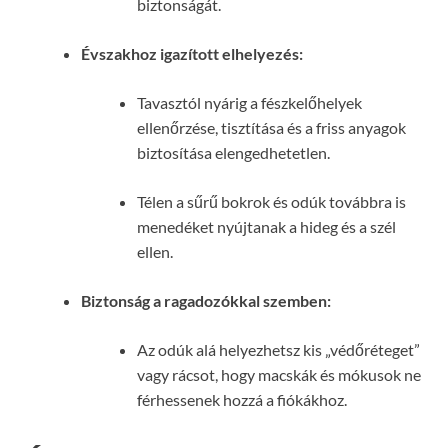
biztonságát.
Évszakhoz igazított elhelyezés:
Tavasztól nyárig a fészkelőhelyek
ellenőrzése, tisztítása és a friss anyagok
biztosítása elengedhetetlen.
Télen a sűrű bokrok és odúk továbbra is
menedéket nyújtanak a hideg és a szél
ellen.
Biztonság a ragadozókkal szemben:
Az odúk alá helyezhetsz kis „védőréteget”
vagy rácsot, hogy macskák és mókusok ne
férhessenek hozzá a fiókákhoz.