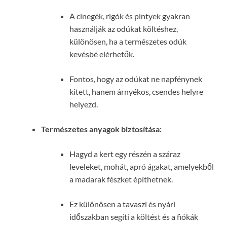
A cinegék, rigók és pintyek gyakran
használják az odúkat költéshez,
különösen, ha a természetes odúk
kevésbé elérhetők.
Fontos, hogy az odúkat ne napfénynek
kitett, hanem árnyékos, csendes helyre
helyezd.
Természetes anyagok biztosítása:
Hagyd a kert egy részén a száraz
leveleket, mohát, apró ágakat, amelyekből
a madarak fészket építhetnek.
Ez különösen a tavaszi és nyári
időszakban segíti a költést és a fiókák