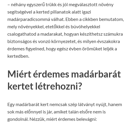
– néhány egyszerű trükk és jól megválasztott növény
segítségével a kerted pillanatok alatt igazi
madárparadicsommá válhat. Ebben a cikkben bemutatom,
mely növényekkel, etetőkkel és búvóhelyekkel
csalogathatod a madarakat, hogyan készíthetsz számukra
biztonságos és vonzó környezetet, és milyen évszakokra
érdemes figyelned, hogy egész évben örömüket leljék a
kertedben.
Miért érdemes madárbarát
kertet létrehozni?
Egy madárbarát kert nemcsak szép látványt nyújt, hanem
sok más előnnyel is jár, amiket talán elsőre nem is
gondolnál. Nézzük, miért érdemes belevágni: