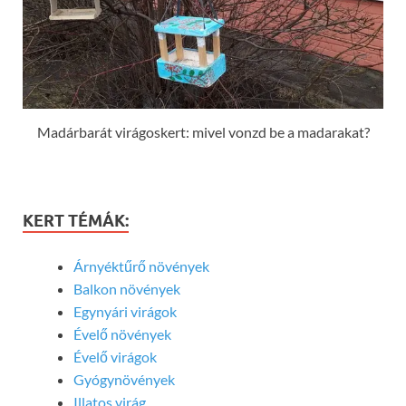
Madárbarát virágoskert: mivel vonzd be a madarakat?
KERT TÉMÁK:
Árnyéktűrő növények
Balkon növények
Egynyári virágok
Évelő növények
Évelő virágok
Gyógynövények
Illatos virág