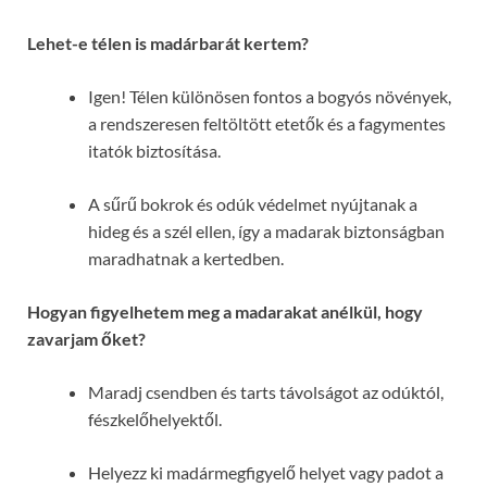
Lehet-e télen is madárbarát kertem?
Igen! Télen különösen fontos a bogyós növények,
a rendszeresen feltöltött etetők és a fagymentes
itatók biztosítása.
A sűrű bokrok és odúk védelmet nyújtanak a
hideg és a szél ellen, így a madarak biztonságban
maradhatnak a kertedben.
Hogyan figyelhetem meg a madarakat anélkül, hogy
zavarjam őket?
Maradj csendben és tarts távolságot az odúktól,
fészkelőhelyektől.
Helyezz ki madármegfigyelő helyet vagy padot a