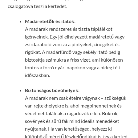
csalogatóvá teszi a kertedet.
Madáretetők és itatók:
A madarak rendszeres és tiszta táplálékot
igényelnek. Egy jól elhelyezett madáretető vagy
zsírdaraboló vonzza a pintyeket, cinegéket és
rigókat. A madárfürdő vagy sekély itató pedig
biztosítja számukra a friss vizet, ami különösen
fontos a forró nyári napokon vagy a hideg téli
időszakban.
Biztonságos búvóhelyek:
A madarak nem csak ételre vágynak – szükségük
van rejtekhelyekre is, ahol megpihenhetnek és
védelmet találnak a ragadozók ellen. Bokrok,
sövények és sűrű fák mind ideális menedéket
nyújtanak. Ha van lehetőséged, helyezz ki
különböző méretű fészkelőodúkat is, így a kerted