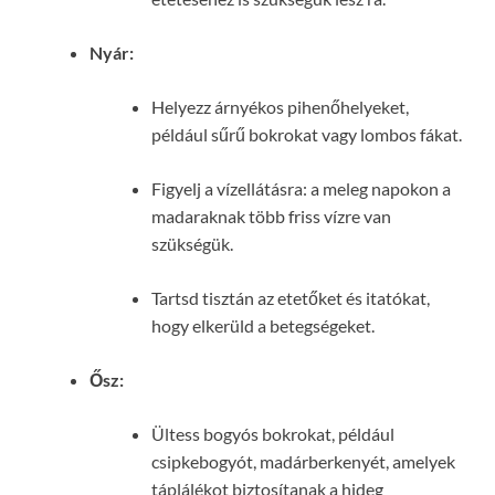
Nyár:
Helyezz árnyékos pihenőhelyeket,
például sűrű bokrokat vagy lombos fákat.
Figyelj a vízellátásra: a meleg napokon a
madaraknak több friss vízre van
szükségük.
Tartsd tisztán az etetőket és itatókat,
hogy elkerüld a betegségeket.
Ősz:
Ültess bogyós bokrokat, például
csipkebogyót, madárberkenyét, amelyek
táplálékot biztosítanak a hideg