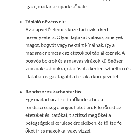
igazi „madárlakóparkká” válik.
Tápláló növények:
Az alapvető elemek közé tartozik a kert
növényzete is. Olyan fajtákat válassz, amelyek
magot, bogyót vagy nektárt kínálnak, így a
madarak nemcsak az etetőkből táplálkoznak. A
bogyós bokrok és a magvas virágok különösen
vonzóak számukra, ráadásul a kerted színeiben és
illatában is gazdagabbá teszik a környezetet.
Rendszeres karbantartás:
Egy madárbarát kert működéséhez a
rendszeresség elengedhetetlen. Ellenőrizd az
etetőket és itatókat, tisztítsd meg őket a
betegségek elkerülése érdekében, és töltsd fel
őket friss magokkal vagy vízzel.