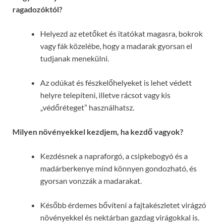
ragadozóktól?
Helyezd az etetőket és itatókat magasra, bokrok
vagy fák közelébe, hogy a madarak gyorsan el
tudjanak menekülni.
Az odúkat és fészkelőhelyeket is lehet védett
helyre telepíteni, illetve rácsot vagy kis
„védőréteget” használhatsz.
Milyen növényekkel kezdjem, ha kezdő vagyok?
Kezdésnek a napraforgó, a csipkebogyó és a
madárberkenye mind könnyen gondozható, és
gyorsan vonzzák a madarakat.
Később érdemes bővíteni a fajtakészletet virágzó
növényekkel és nektárban gazdag virágokkal is.