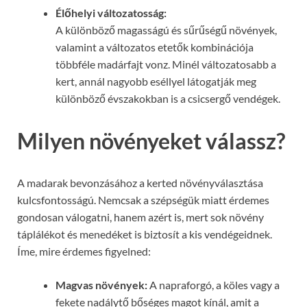
Élőhelyi változatosság:
A különböző magasságú és sűrűségű növények,
valamint a változatos etetők kombinációja
többféle madárfajt vonz. Minél változatosabb a
kert, annál nagyobb eséllyel látogatják meg
különböző évszakokban is a csicsergő vendégek.
Milyen növényeket válassz?
A madarak bevonzásához a kerted növényválasztása
kulcsfontosságú. Nemcsak a szépségük miatt érdemes
gondosan válogatni, hanem azért is, mert sok növény
táplálékot és menedéket is biztosít a kis vendégeidnek.
Íme, mire érdemes figyelned:
Magvas növények:
A napraforgó, a köles vagy a
fekete nadálytő bőséges magot kínál, amit a