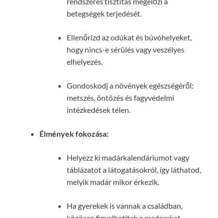
rendszeres tisztítás megelőzi a
betegségek terjedését.
Ellenőrizd az odúkat és búvóhelyeket,
hogy nincs-e sérülés vagy veszélyes
elhelyezés.
Gondoskodj a növények egészségéről:
metszés, öntözés és fagyvédelmi
intézkedések télen.
Élmények fokozása:
Helyezz ki madárkalendáriumot vagy
táblázatot a látogatásokról, így láthatod,
melyik madár mikor érkezik.
Ha gyerekek is vannak a családban,
közösen figyelhetitek a madarakat,