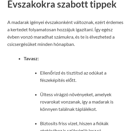
Évszakokra szabott tippek
A madarak igényei évszakonként változnak, ezért érdemes
a kertedet folyamatosan hozzájuk igazítani. Így egész
évben vonzó maradhat számukra, és te is élvezheted a
csicsergésüket minden hónapban.
Tavasz:
Ellenőrizd és tisztítsd az odúkat a
fészeképítés előtt.
Ültess virágzó növényeket, amelyek
rovarokat vonzanak, így a madarak is
könnyen találnak táplálékot.
Biztosíts friss vizet, hiszen a fiókák
etetéséhez is szükségük lesz rá.