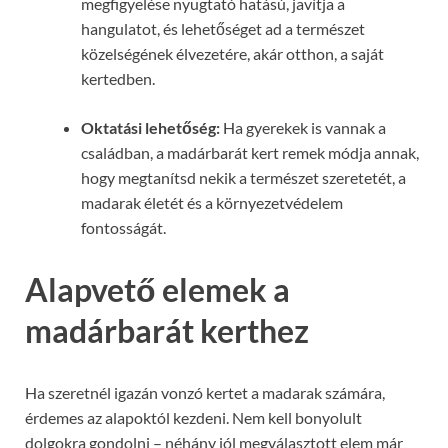
megfigyelése nyugtató hatású, javítja a
hangulatot, és lehetőséget ad a természet
közelségének élvezetére, akár otthon, a saját
kertedben.
Oktatási lehetőség:
Ha gyerekek is vannak a
családban, a madárbarát kert remek módja annak,
hogy megtanítsd nekik a természet szeretetét, a
madarak életét és a környezetvédelem
fontosságát.
Alapvető elemek a
madárbarát kerthez
Ha szeretnél igazán vonzó kertet a madarak számára,
érdemes az alapoktól kezdeni. Nem kell bonyolult
dolgokra gondolni – néhány jól megválasztott elem már