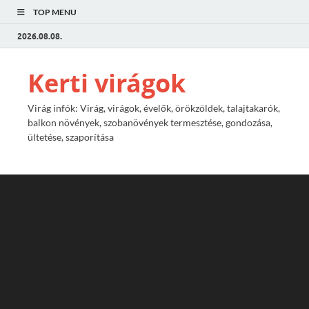
TOP MENU
2026.08.08.
Kerti virágok
Virág infók: Virág, virágok, évelők, örökzöldek, talajtakarók,
balkon növények, szobanövények termesztése, gondozása,
ültetése, szaporítása