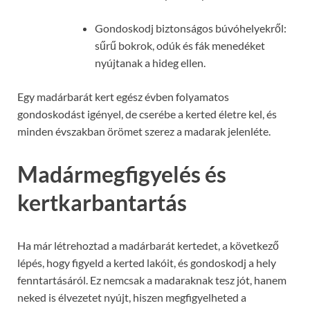
Gondoskodj biztonságos búvóhelyekről:
sűrű bokrok, odúk és fák menedéket
nyújtanak a hideg ellen.
Egy madárbarát kert egész évben folyamatos
gondoskodást igényel, de cserébe a kerted életre kel, és
minden évszakban örömet szerez a madarak jelenléte.
Madármegfigyelés és
kertkarbantartás
Ha már létrehoztad a madárbarát kertedet, a következő
lépés, hogy figyeld a kerted lakóit, és gondoskodj a hely
fenntartásáról. Ez nemcsak a madaraknak tesz jót, hanem
neked is élvezetet nyújt, hiszen megfigyelheted a