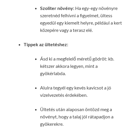
Szoliter növény:
Ha egy-egy növényre
szeretnéd felhívni a figyelmet, ültess
egyedül egy kiemelt helyre, például a kert
közepére vagy a terasz elé.
Tippek az ültetéshez:
Ásd ki a megfelelő méretű gödröt: kb.
kétszer akkora legyen, mint a
gyökérlabda.
Alulra tegyél egy kevés kavicsot a jó
vízelvezetés érdekében.
Ültetés után alaposan öntözd meg a
növényt, hogy a talaj jól rátapadjon a
gyökerekre.