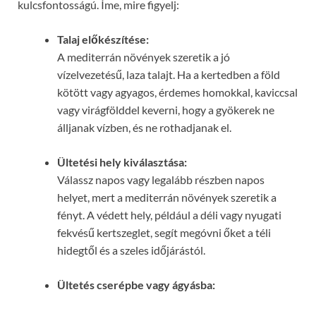
kulcsfontosságú. Íme, mire figyelj:
Talaj előkészítése:
A mediterrán növények szeretik a jó
vízelvezetésű, laza talajt. Ha a kertedben a föld
kötött vagy agyagos, érdemes homokkal, kaviccsal
vagy virágfölddel keverni, hogy a gyökerek ne
álljanak vízben, és ne rothadjanak el.
Ültetési hely kiválasztása:
Válassz napos vagy legalább részben napos
helyet, mert a mediterrán növények szeretik a
fényt. A védett hely, például a déli vagy nyugati
fekvésű kertszeglet, segít megóvni őket a téli
hidegtől és a szeles időjárástól.
Ültetés cserépbe vagy ágyásba: