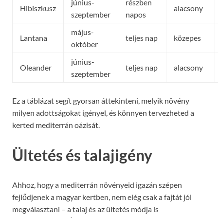
június-
részben
Hibiszkusz
alacsony
szeptember
napos
május-
Lantana
teljes nap
közepes
október
június-
Oleander
teljes nap
alacsony
szeptember
Ez a táblázat segít gyorsan áttekinteni, melyik növény
milyen adottságokat igényel, és könnyen tervezheted a
kerted mediterrán oázisát.
Ültetés és talajigény
Ahhoz, hogy a mediterrán növényeid igazán szépen
fejlődjenek a magyar kertben, nem elég csak a fajtát jól
megválasztani – a talaj és az ültetés módja is