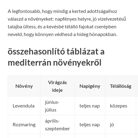
A legfontosabb, hogy mindig a kerted adottságaihoz
válaszd a növényeket: napfényes helyre, jó vízelvezetésű
talajba ültess, és a kevésbé télálló fajokat cserépben
neveld, hogy könnyen védhesd a hideg hónapokban.
összehasonlító táblázat a
mediterrán növényekről
Virágzás
Növény
Napigény
Télállóság
ideje
június-
Levendula
teljes nap
közepes
július
április-
Rozmaring
teljes nap
jó
szeptember