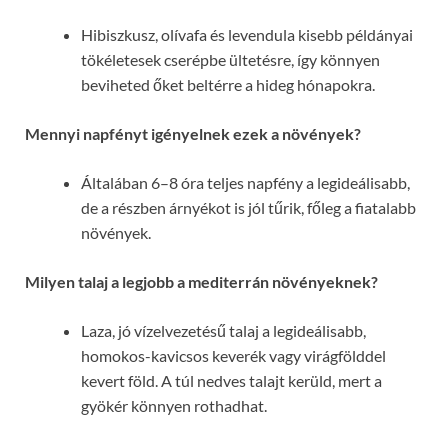
Hibiszkusz, olívafa és levendula kisebb példányai
tökéletesek cserépbe ültetésre, így könnyen
beviheted őket beltérre a hideg hónapokra.
Mennyi napfényt igényelnek ezek a növények?
Általában 6–8 óra teljes napfény a legideálisabb,
de a részben árnyékot is jól tűrik, főleg a fiatalabb
növények.
Milyen talaj a legjobb a mediterrán növényeknek?
Laza, jó vízelvezetésű talaj a legideálisabb,
homokos-kavicsos keverék vagy virágfölddel
kevert föld. A túl nedves talajt kerüld, mert a
gyökér könnyen rothadhat.