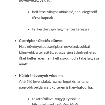
növényeket, például:
beltérbe, világos ablak elé, ahol elegendő
fényt kapnak
télikertbe vagy fagymentes teraszra
Cserépben ültetés előnye:
Ha a növényeket cserépben nevelted, sokkal
könnyebb a téliesítés: egyszerűen áthelyezheted
őket beltérre, és nem kell aggódnod a talaj fagyása
miatt.
Kültéri növények védelme:
A télálló levendulát, rozmaringot és lantana
nagyobb példányait kültéren is hagyhatod, ha:
takarófóliával vagy jutyzsákkal
körbetekered a növény tövét