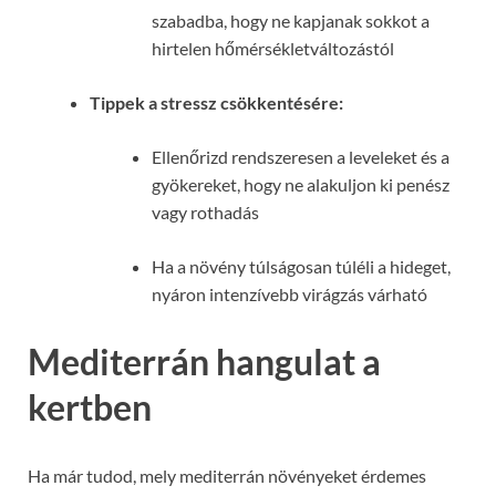
szabadba, hogy ne kapjanak sokkot a
hirtelen hőmérsékletváltozástól
Tippek a stressz csökkentésére:
Ellenőrizd rendszeresen a leveleket és a
gyökereket, hogy ne alakuljon ki penész
vagy rothadás
Ha a növény túlságosan túléli a hideget,
nyáron intenzívebb virágzás várható
Mediterrán hangulat a
kertben
Ha már tudod, mely mediterrán növényeket érdemes