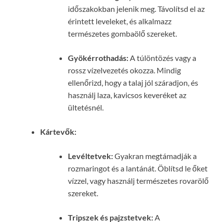
időszakokban jelenik meg. Távolítsd el az
érintett leveleket, és alkalmazz
természetes gombaölő szereket.
Gyökérrothadás:
A túlöntözés vagy a
rossz vízelvezetés okozza. Mindig
ellenőrizd, hogy a talaj jól száradjon, és
használj laza, kavicsos keveréket az
ültetésnél.
Kártevők:
Levéltetvek:
Gyakran megtámadják a
rozmaringot és a lantánát. Öblítsd le őket
vízzel, vagy használj természetes rovarölő
szereket.
Tripszek és pajzstetvek:
A