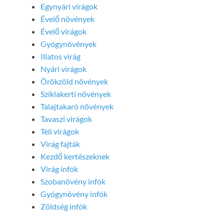
Egynyári virágok
Évelő növények
Évelő virágok
Gyógynövények
Illatos virág
Nyári virágok
Örökzöld növények
Sziklakerti növények
Talajtakaró növények
Tavaszi virágok
Téli virágok
Virág fajták
Kezdő kertészeknek
Virág infók
Szobanövény infók
Gyógynövény infók
Zöldség infók