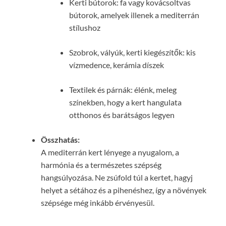
Kerti bútorok: fa vagy kovácsoltvas
bútorok, amelyek illenek a mediterrán
stílushoz
Szobrok, vályúk, kerti kiegészítők: kis
vízmedence, kerámia díszek
Textilek és párnák: élénk, meleg
színekben, hogy a kert hangulata
otthonos és barátságos legyen
Összhatás:
A mediterrán kert lényege a nyugalom, a
harmónia és a természetes szépség
hangsúlyozása. Ne zsúfold túl a kertet, hagyj
helyet a sétához és a pihenéshez, így a növények
szépsége még inkább érvényesül.