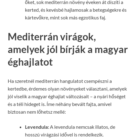
őket, sok mediterrán növény éveken át díszíti a
kerted, és kevésbé hajlamosak a betegségekre és
kártevőkre, mint sok más egzotikus faj.
Mediterrán virágok,
amelyek jól bírják a magyar
éghajlatot
Ha szeretnél mediterrán hangulatot csempészni a
kertedbe, érdemes olyan növényeket választani, amelyek
jól viselik a magyar éghajlat változásait – a nyári hőséget
és a téli hideget is. Íme néhány bevált fajta, amivel
biztosan nem lőhetsz mellé:
Levendula:
A levendula nemcsak illatos, de
hosszú virágzási idővel is rendelkezik.