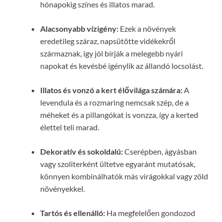
hónapokig színes és illatos marad.
Alacsonyabb vízigény:
Ezek a növények
eredetileg száraz, napsütötte vidékekről
származnak, így jól bírják a melegebb nyári
napokat és kevésbé igénylik az állandó locsolást.
Illatos és vonzó a kert élővilága számára:
A
levendula és a rozmaring nemcsak szép, de a
méheket és a pillangókat is vonzza, így a kerted
élettel teli marad.
Dekoratív és sokoldalú:
Cserépben, ágyásban
vagy szoliterként ültetve egyaránt mutatósak,
könnyen kombinálhatók más virágokkal vagy zöld
növényekkel.
Tartós és ellenálló:
Ha megfelelően gondozod