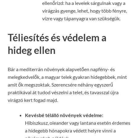
ellenőrizd: ha a levelek sárgulnak vagy a
virágzás gyenge, lehet, hogy több fényre,
vízre vagy tápanyagra van szükségük.
Téliesítés és védelem a
hideg ellen
Bár a mediterrán növények alapvetően napfény- és
melegkedvelők, a magyar telek gyakran hidegebbek, mint
amit ők megszoktak. Szerencsére néhány egyszerű
praktikával át tudod vészelni a telet, és tavasszal újra
virágzó kert fogad majd.
Kevésbé télálló növények védelme:
Hibiszkusz, oleander vagy lantana esetén érdemes
a hidegebb hónapokra védett helyre vinni a