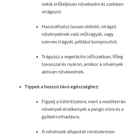
nekik erőteljesen növekedni és szebben
virágozni.
Használhatsz lassan oldódó, virágzó
növényeknek való műtrágyát, vagy
szerves trágyát, például komposztot.
Trágyázz a vegetációs időszakban, főleg
tavasszal és nyáron, amikor a növények
aktívan növekednek.
Tippek a hosszú távú egészséghez:
Figyelj a túlöntözésre, mert a mediterrán
növények érzékenyek a pangó vízre és a
gyökérrothadásra.
A növények állapotát rendszeresen