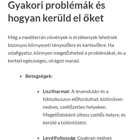
Gyakori problémák és
hogyan kerüld el őket
Még a mediterrán növények is érzékenyek lehetnek
bizonyos környezeti tényezőkre és kártevőkre. Ha
odafigyelsz, könnyen megelőzheted a problémákat, és a
kerted egészséges, virágzó marad.
Betegségek:
Lisztharmat:
A levendulán és a
hibiszkuszon előfordulhat, különösen
nedves, szellőzetlen helyeken.
Megelőzésként ültess szellős helyre, és
kerüld a túlöntözést.
Levélfoltosság:
Gyakran nedves