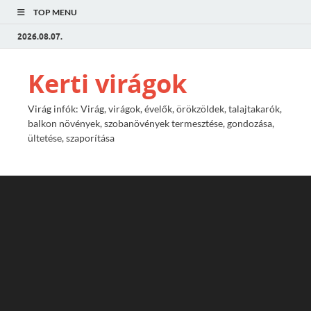
TOP MENU
2026.08.07.
Kerti virágok
Virág infók: Virág, virágok, évelők, örökzöldek, talajtakarók,
balkon növények, szobanövények termesztése, gondozása,
ültetése, szaporítása