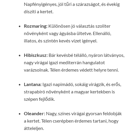
Napfényigényes, jól tűri a szárazságot, és évekig
díszíti a kertet.
Rozmaring:
Különösen jó választás szoliter
növényként vagy ágyásba ültetve. Ellenálló,
illatos, és szintén kevés vizet igényel.
Hibiszkusz:
Bár kevésbé télálló, nyáron látványos,
nagy virágai igazi mediterrán hangulatot
varázsolnak. Télen érdemes védett helyre tenni.
Lantana:
Igazi napimádó, sokáig virágzik, és erős,
strapabíró növényként a magyar kertekben is
szépen fejlődik.
Oleander:
Nagy, színes virágai gyorsan feldobják
a kertet. Télen cserépben érdemes tartani, hogy
átteleljen.