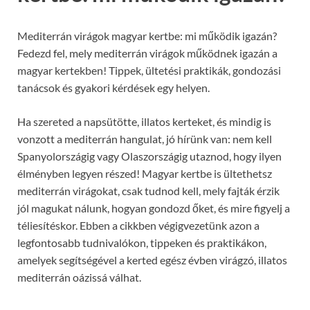
Mediterrán virágok magyar kertbe: mi működik igazán?
Fedezd fel, mely mediterrán virágok működnek igazán a
magyar kertekben! Tippek, ültetési praktikák, gondozási
tanácsok és gyakori kérdések egy helyen.
Ha szereted a napsütötte, illatos kerteket, és mindig is
vonzott a mediterrán hangulat, jó hírünk van: nem kell
Spanyolországig vagy Olaszországig utaznod, hogy ilyen
élményben legyen részed! Magyar kertbe is ültethetsz
mediterrán virágokat, csak tudnod kell, mely fajták érzik
jól magukat nálunk, hogyan gondozd őket, és mire figyelj a
téliesítéskor. Ebben a cikkben végigvezetünk azon a
legfontosabb tudnivalókon, tippeken és praktikákon,
amelyek segítségével a kerted egész évben virágzó, illatos
mediterrán oázissá válhat.