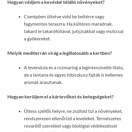
Hogyan védjem a kevésbé télálló növényeket?
Cserépben ültetve vidd be beltérre vagy
fagymentes teraszra. Ha kültéren maradnak,
takard le takarófóliával, jutyzsákkal vagy mulccsal
a gyökereket.
Melyik mediterrán virág a legillatosabb a kertben?
A levendula és a rozmaring a legintenzívebb illatú,
de a lantana és egyes hibiszkusz fajták is kellemes
aromát árasztanak.
Hogyan kerüljem el a kártevőket és betegségeket?
Ültess szellős helyre, ne zsúfold túl a növényeket,
rendszeresen ellenőrizd a leveleket. Természetes
rovarölő szerekkel vagy biológiai védekezéssel