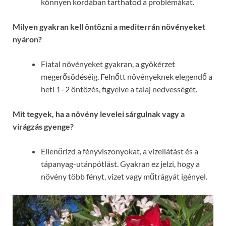
könnyen kordában tarthatod a problémákat.
Milyen gyakran kell öntözni a mediterrán növényeket
nyáron?
Fiatal növényeket gyakran, a gyökérzet
megerősödéséig. Felnőtt növényeknek elegendő a
heti 1–2 öntözés, figyelve a talaj nedvességét.
Mit tegyek, ha a növény levelei sárgulnak vagy a
virágzás gyenge?
Ellenőrizd a fényviszonyokat, a vízellátást és a
tápanyag-utánpótlást. Gyakran ez jelzi, hogy a
növény több fényt, vizet vagy műtrágyát igényel.