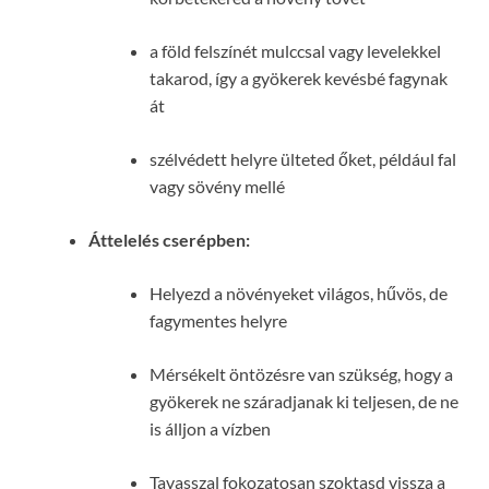
a föld felszínét mulccsal vagy levelekkel
takarod, így a gyökerek kevésbé fagynak
át
szélvédett helyre ülteted őket, például fal
vagy sövény mellé
Áttelelés cserépben:
Helyezd a növényeket világos, hűvös, de
fagymentes helyre
Mérsékelt öntözésre van szükség, hogy a
gyökerek ne száradjanak ki teljesen, de ne
is álljon a vízben
Tavasszal fokozatosan szoktasd vissza a