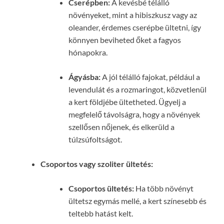
Cserépben:
A kevésbé télálló
növényeket, mint a hibiszkusz vagy az
oleander, érdemes cserépbe ültetni, így
könnyen beviheted őket a fagyos
hónapokra.
Ágyásba:
A jól télálló fajokat, például a
levendulát és a rozmaringot, közvetlenül
a kert földjébe ültetheted. Ügyelj a
megfelelő távolságra, hogy a növények
szellősen nőjenek, és elkerüld a
túlzsúfoltságot.
Csoportos vagy szoliter ültetés:
Csoportos ültetés:
Ha több növényt
ültetsz egymás mellé, a kert színesebb és
teltebb hatást kelt.