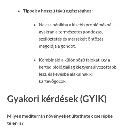
Tippek a hosszú távú egészséghez:
Ne ess pánikba a kisebb problémáknál –
gyakran a természetes gondozás,
szellőztetés és mérsékelt öntözés
megoldja a gondot.
Kombináld a különböző fajokat, így a
kerted biológiailag kiegyensúlyozottabb
lesz, és kevésbé alakulnak ki
kártevőgócok.
Gyakori kérdések (GYIK)
Milyen mediterrán növényeket ültethetek cserépbe
télen is?