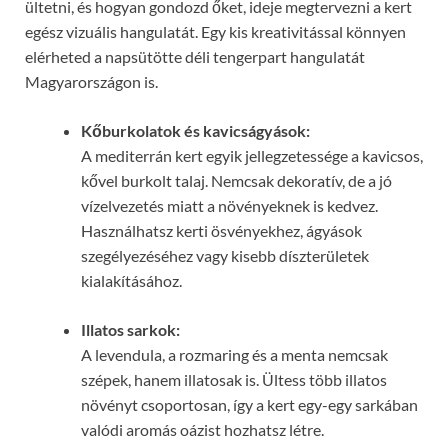
ültetni, és hogyan gondozd őket, ideje megtervezni a kert
egész vizuális hangulatát. Egy kis kreativitással könnyen
elérheted a napsütötte déli tengerpart hangulatát
Magyarországon is.
Kőburkolatok és kavicságyások:
A mediterrán kert egyik jellegzetessége a kavicsos,
kővel burkolt talaj. Nemcsak dekoratív, de a jó
vízelvezetés miatt a növényeknek is kedvez.
Használhatsz kerti ösvényekhez, ágyások
szegélyezéséhez vagy kisebb díszterületek
kialakításához.
Illatos sarkok:
A levendula, a rozmaring és a menta nemcsak
szépek, hanem illatosak is. Ültess több illatos
növényt csoportosan, így a kert egy-egy sarkában
valódi aromás oázist hozhatsz létre.