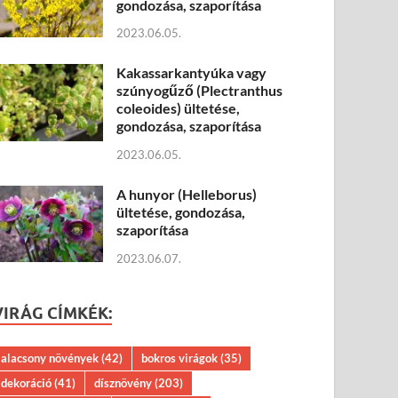
gondozása, szaporítása
2023.06.05.
Kakassarkantyúka vagy
szúnyogűző (Plectranthus
coleoides) ültetése,
gondozása, szaporítása
2023.06.05.
A hunyor (Helleborus)
ültetése, gondozása,
szaporítása
2023.06.07.
VIRÁG CÍMKÉK:
alacsony növények
(42)
bokros virágok
(35)
dekoráció
(41)
dísznövény
(203)