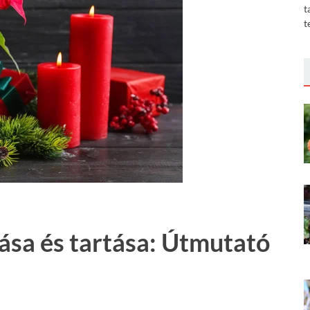
t
t
ása és tartása: Útmutató