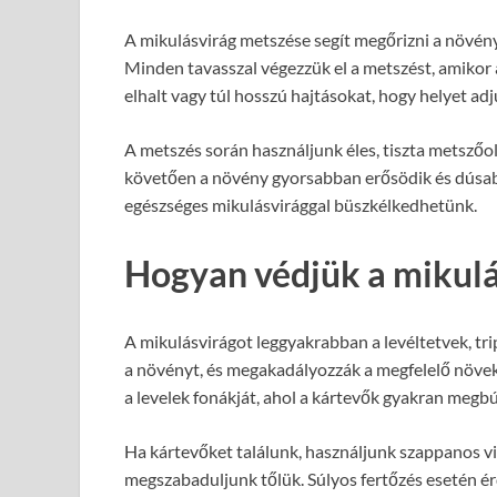
A mikulásvirág metszése segít megőrizni a növény
Minden tavasszal végezzük el a metszést, amikor a
elhalt vagy túl hosszú hajtásokat, hogy helyet ad
A metszés során használjunk éles, tiszta metszőo
követően a növény gyorsabban erősödik és dúsabb
egészséges mikulásvirággal büszkélkedhetünk.
Hogyan védjük a mikulá
A mikulásvirágot leggyakrabban a levéltetvek, tr
a növényt, és megakadályozzák a megfelelő növe
a levelek fonákját, ahol a kártevők gyakran megbú
Ha kártevőket találunk, használjunk szappanos vi
megszabaduljunk tőlük. Súlyos fertőzés esetén ér