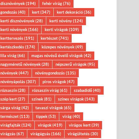
dísznövények
(194)
fehér virág
(76)
gondozás
(40)
kert
(347)
kert dekoráció
(36)
kerti dísznövények
(28)
kerti növény
(124)
kerti növények
(166)
kerti virágok
(109)
kerttervezés
(191)
kertészet
(741)
kertészkedés
(174)
közepes növények
(49)
lila virág
(66)
magas növésű évelő virágok
(42)
nagyméretű növények
(28)
népszerű virágok
(95)
növények
(447)
növénygondozás
(135)
növényápolás
(307)
piros virágok
(47)
rózsaszín
(28)
rózsaszín virág
(61)
szabadidő
(40)
szép kert
(27)
színek
(81)
színes virágok
(143)
sárga virág
(42)
tavaszi virágok
(65)
természet
(113)
tippek
(53)
virág
(40)
virágfajták
(124)
virágok
(419)
virágos kert
(39)
virágzás
(67)
virágágyás
(166)
virágültetés
(30)