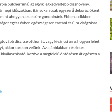
orbia pulcherrima) az egyik legkedveltebb dísznövény,
ünnepi időszakban. Bár sokan csak egyszerű dekorációként
, mint ahogyan azt elsőre gondolnánk. Ebben a cikkben
rágot egész évben egészségesen tartani és újra virágzásra
egtovább díszítse otthonát, vagy kíváncsi arra, hogyan lehet
yt, akkor tartson velünk! Az alábbiakban részletes
 kiválasztásától kezdve a megfelelő öntözésen át egészen a
sa