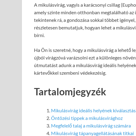
A mikulásvirág, vagyis a karácsonyi csillag (Euph
amely szinte minden otthonban megtalálható az 
tekintenek rá, a gondozása sokkal többet igényel
részletesen bemutatjuk, hogyan lehet a mikulásvi
bírni.
Ha Ön is szeretné, hogy a mikulásvirág a lehető l
újból virágzóvá varázsolni ezt a különleges növén
útmutatást adunk a mikulásvirág ideális helyének
kártevőkkel szembeni védekezésig.
Tartalomjegyzék
Mikulásvirág ideális helyének kiválasztá
Öntözési tippek a mikulásvirághoz
Megfelelő talaj a mikulásvirág számára
Mikulásvirág tápanyagellátásának titkai