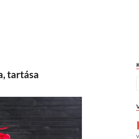
, tartása
V