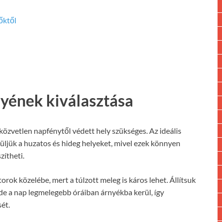
őktől
lyének kiválasztása
 közvetlen napfénytől védett hely szükséges. Az ideális
jük a huzatos és hideg helyeket, mivel ezek könnyen
zítheti.
rok közelébe, mert a túlzott meleg is káros lehet. Állítsuk
 de a nap legmelegebb óráiban árnyékba kerül, így
ét.