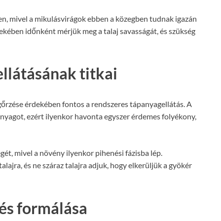
en, mivel a mikulásvirágok ebben a közegben tudnak igazán
dekében időnként mérjük meg a talaj savasságát, és szükség
llátásának titkai
őrzése érdekében fontos a rendszeres tápanyagellátás. A
anyagot, ezért ilyenkor havonta egyszer érdemes folyékony,
t, mivel a növény ilyenkor pihenési fázisba lép.
lajra, és ne száraz talajra adjuk, hogy elkerüljük a gyökér
és formálása