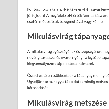
Fontos, hogy a talaj pH-értéke enyhén savas legy
jól fejlődni. A megfelelő pH-érték fenntartása ér
esetén módosítsuk tőzegmohával vagy kénnel.
Mikulásvirág tápanyage
A mikulásvirág egészségének és szépségének meg
növény tavasszal és nyáron igényli a legtöbb táp
kiegyensúlyozott tápoldatot alkalmazni.
Ősszel és télen csökkentsük a tápanyag mennyiségé
Ügyeljünk arra, hogy a tápoldatot mindig nedves ta
károsodását.
Mikulásvirág metszése 