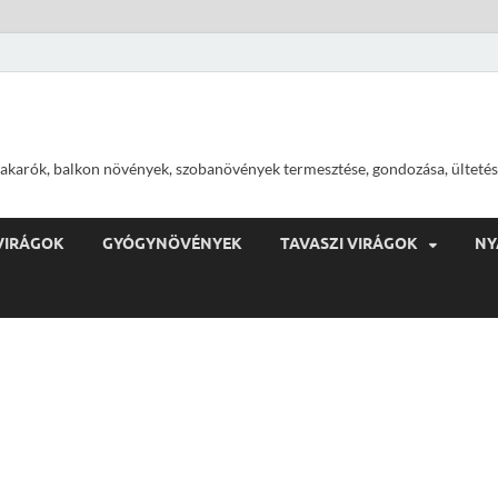
ajtakarók, balkon növények, szobanövények termesztése, gondozása, ültetés
VIRÁGOK
GYÓGYNÖVÉNYEK
TAVASZI VIRÁGOK
NY