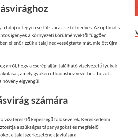
lásvirághoz
a talaj ne legyen se túl száraz, se túl nedves. Az optimális
pontos igények a környezeti körülményektől függően
en ellenőrizzük a talaj nedvességtartalmát, mielőtt újra
 arról, hogy a cserép alján található vízelvezető lyukak
lakulását, amely gyökérrothadáshoz vezethet. Túlzott
 a növény elgyengül.
lásvirág számára
, jó vízáteresztő képességű földkeverék. Kereskedelmi
iztosítja a szükséges tápanyagokat és megfelelő
kot a talaj szerkezetének javítására.