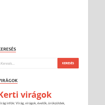
KERESÉS
VIRÁGOK
Kerti virágok
irág infók: Virág, virágok, évelők, örökzöldek,