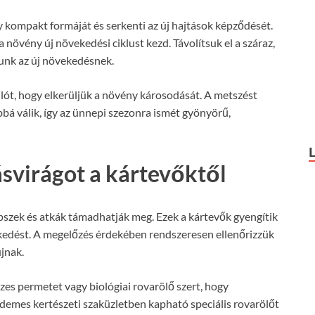
 kompakt formáját és serkenti az új hajtások képződését.
 növény új növekedési ciklust kezd. Távolítsuk el a száraz,
junk az új növekedésnek.
llót, hogy elkerüljük a növény károsodását. A metszést
á válik, így az ünnepi szezonra ismét gyönyörű,
svirágot a kártevőktől
ipszek és atkák támadhatják meg. Ezek a kártevők gyengítik
kedést. A megelőzés érdekében rendszeresen ellenőrizzük
jnak.
zes permetet vagy biológiai rovarölő szert, hogy
demes kertészeti szaküzletben kapható speciális rovarölőt