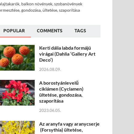
alajtakarók, balkon növények, szobanövények
ermesztése, gondozása, ültetése, szaporítása
POPULAR
COMMENTS
TAGS
Kerti dália labda formájú
virágai (Dahlia ‘Gallery Art
Deco’)
2026.08.09.
A borostyánlevelű
ciklámen (Cyclamen)
ültetése, gondozása,
szaporítása
2023.06.05.
Az aranyfa vagy aranycserje
(Forsythia) ültetése,