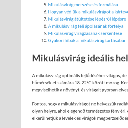
Mikulásvirág metszése és formálása
Hogyan védjük a mikulásvirágot a kártev
Mikulásvirág átültetése lépésről lépésre
A mikulásvirág téli ápolásának fortélyai
Mikulásvirág virágzásának serkentése
Gyakori hibák a mikulásvirág tartásában
Mikulásvirág ideális he
A mikulásvirág optimális fejlődéséhez világos, de
hőmérséklet számára 18-22°C között mozog. Kerül
megviselhetik a növényt, és virágait gyorsan elves
Fontos, hogy a mikulásvirágot ne helyezzük radiáto
olyan helyre, ahol elegendő természetes fény éri,
elkerülhetjük a levelek és virágok megperzselődés