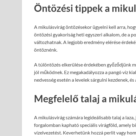
Öntözési tippek a miku
A mikulásvirág öntözésekor ügyelni kell arra, hogy 
öntözési gyakoriság heti egyszeri alkalom, de a 
változhatnak. A legjobb eredmény elérése érdekéb
öntöznénk.
A túlöntözés elkerülése érdekében győződjünk meg
jól működnek. Ez megakadályozza a pangó víz kia
nedvesség esetén a levelek sárgulni kezdenek, és
Megfelelő talaj a miku
A mikulásvirág számára legideálisabb talaj a laza
forgalomban kapható speciális virágföld, amely b
vízelvezetést. Keverhetünk hozzá perlit vagy homo