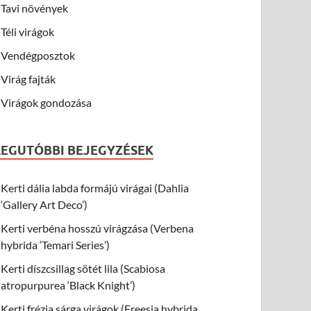
Tavi növények
Téli virágok
Vendégposztok
Virág fajták
Virágok gondozása
LEGUTÓBBI BEJEGYZÉSEK
Kerti dália labda formájú virágai (Dahlia
‘Gallery Art Deco’)
Kerti verbéna hosszú virágzása (Verbena
hybrida ‘Temari Series’)
Kerti díszcsillag sötét lila (Scabiosa
atropurpurea ‘Black Knight’)
Kerti frézia sárga virágok (Freesia hybrida