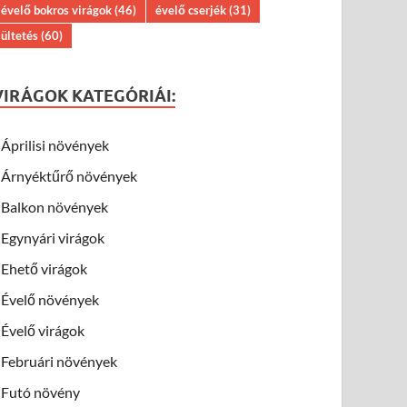
évelő bokros virágok
(46)
évelő cserjék
(31)
ültetés
(60)
VIRÁGOK KATEGÓRIÁI:
Áprilisi növények
Árnyéktűrő növények
Balkon növények
Egynyári virágok
Ehető virágok
Évelő növények
Évelő virágok
Februári növények
Futó növény