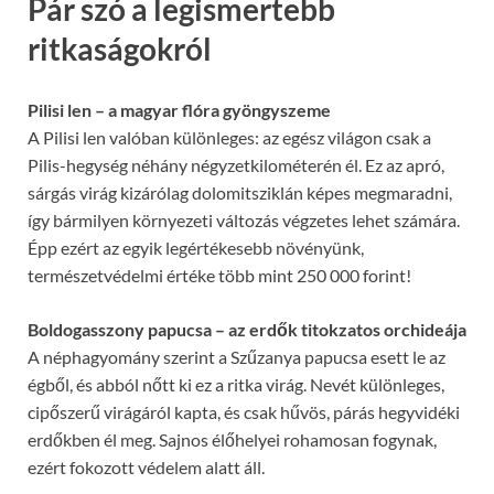
Pár szó a legismertebb
ritkaságokról
Pilisi len – a magyar flóra gyöngyszeme
A Pilisi len valóban különleges: az egész világon csak a
Pilis-hegység néhány négyzetkilométerén él. Ez az apró,
sárgás virág kizárólag dolomitsziklán képes megmaradni,
így bármilyen környezeti változás végzetes lehet számára.
Épp ezért az egyik legértékesebb növényünk,
természetvédelmi értéke több mint 250 000 forint!
Boldogasszony papucsa – az erdők titokzatos orchideája
A néphagyomány szerint a Szűzanya papucsa esett le az
égből, és abból nőtt ki ez a ritka virág. Nevét különleges,
cipőszerű virágáról kapta, és csak hűvös, párás hegyvidéki
erdőkben él meg. Sajnos élőhelyei rohamosan fogynak,
ezért fokozott védelem alatt áll.