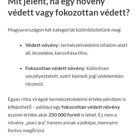
Mit jelent, ha egy növény
védett vagy fokozottan védett?
Magyarországon két kategóriát különböztetünk meg:
Védett növény:
természetvédelmi oltalom alatt
áll, leszedése, károsítása tilos.
Fokozottan védett növény:
különösen
veszélyeztetett, ezért kiemelt jogi védelemben
részesül.
Egyes ritka virágok természetvédelmi értéke pénzben is
kifejezhető – például egy
fokozottan védett növény
eszmei értéke akár
250 000 forint
is lehet. Ez nem a
növény „piaci ára”, hanem annak a jelképe, mennyire
fontos megőrizni.