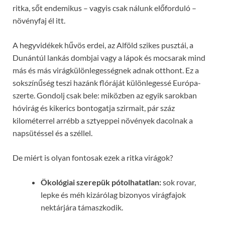
ritka, sőt endemikus – vagyis csak nálunk előforduló –
növényfaj él itt.
A hegyvidékek hűvös erdei, az Alföld szikes pusztái, a
Dunántúl lankás dombjai vagy a lápok és mocsarak mind
más és más virágkülönlegességnek adnak otthont. Ez a
sokszínűség teszi hazánk flóráját különlegessé Európa-
szerte. Gondolj csak bele: miközben az egyik sarokban
hóvirág és kikerics bontogatja szirmait, pár száz
kilométerrel arrébb a sztyeppei növények dacolnak a
napsütéssel és a széllel.
De miért is olyan fontosak ezek a ritka virágok?
Ökológiai szerepük pótolhatatlan:
sok rovar,
lepke és méh kizárólag bizonyos virágfajok
nektárjára támaszkodik.