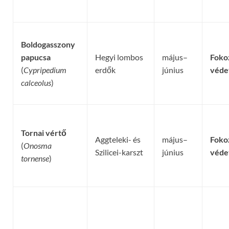
Boldogasszony
papucsa
Hegyi lombos
május–
Foko
(
Cypripedium
erdők
június
véde
calceolus
)
Tornai vértő
Aggteleki- és
május–
Foko
(
Onosma
Szilicei-karszt
június
véde
tornense
)