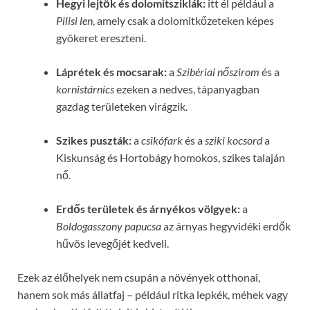
Hegyi lejtők és dolomitsziklák:
itt él például a
Pilisi len
, amely csak a dolomitkőzeteken képes
gyökeret ereszteni.
Láprétek és mocsarak:
a
Szibériai nőszirom
és a
kornistárnics
ezeken a nedves, tápanyagban
gazdag területeken virágzik.
Szikes puszták:
a
csikófark
és a
sziki kocsord
a
Kiskunság és Hortobágy homokos, szikes talaján
nő.
Erdős területek és árnyékos völgyek:
a
Boldogasszony papucsa
az árnyas hegyvidéki erdők
hűvös levegőjét kedveli.
Ezek az élőhelyek nem csupán a növények otthonai,
hanem sok más állatfaj – például ritka lepkék, méhek vagy