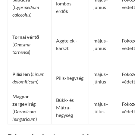
lombos
(
Cypripedium
június
védet
erdők
calceolus
)
Tornai vértő
Aggteleki-
május–
Fokoz
(
Onosma
karszt
június
védet
tornense
)
Pilisi len
(
Linum
május–
Fokoz
Pilis-hegység
dolomiticum
)
június
védet
Magyar
Bükk- és
zergevirág
május–
Fokoz
Mátra-
(
Doronicum
július
védet
hegység
hungaricum
)