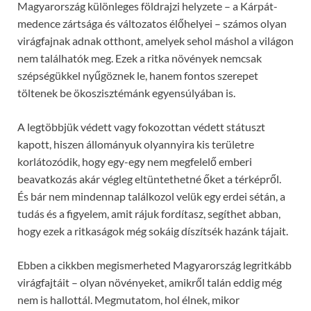
Magyarország különleges földrajzi helyzete – a Kárpát-
medence zártsága és változatos élőhelyei – számos olyan
virágfajnak adnak otthont, amelyek sehol máshol a világon
nem találhatók meg. Ezek a ritka növények nemcsak
szépségükkel nyűgöznek le, hanem fontos szerepet
töltenek be ökoszisztémánk egyensúlyában is.
A legtöbbjük védett vagy fokozottan védett státuszt
kapott, hiszen állományuk olyannyira kis területre
korlátozódik, hogy egy-egy nem megfelelő emberi
beavatkozás akár végleg eltüntethetné őket a térképről.
És bár nem mindennap találkozol velük egy erdei sétán, a
tudás és a figyelem, amit rájuk fordítasz, segíthet abban,
hogy ezek a ritkaságok még sokáig díszítsék hazánk tájait.
Ebben a cikkben megismerheted Magyarország legritkább
virágfajtáit – olyan növényeket, amikről talán eddig még
nem is hallottál. Megmutatom, hol élnek, mikor