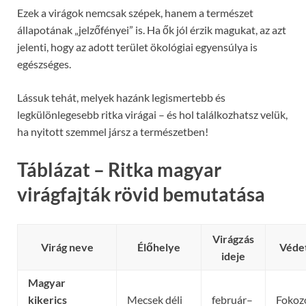
Ezek a virágok nemcsak szépek, hanem a természet
állapotának „jelzőfényei” is. Ha ők jól érzik magukat, az azt
jelenti, hogy az adott terület ökológiai egyensúlya is
egészséges.
Lássuk tehát, melyek hazánk legismertebb és
legkülönlegesebb ritka virágai – és hol találkozhatsz velük,
ha nyitott szemmel jársz a természetben!
Táblázat – Ritka magyar
virágfajták rövid bemutatása
Virágzás
Virág neve
Élőhelye
️ Véde
ideje
Magyar
kikerics
Mecsek déli
február–
Fokoz