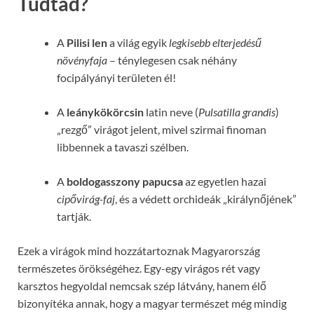
Tudtad?
A
Pilisi len
a világ egyik
legkisebb elterjedésű
növényfaja
– ténylegesen csak néhány
focipályányi területen él!
A
leánykökörcsin
latin neve (
Pulsatilla grandis
)
„rezgő” virágot jelent, mivel szirmai finoman
libbennek a tavaszi szélben.
A
boldogasszony papucsa
az egyetlen hazai
cipővirág-faj
, és a védett orchideák „királynőjének”
tartják.
Ezek a virágok mind hozzátartoznak Magyarország
természetes örökségéhez. Egy-egy virágos rét vagy
karsztos hegyoldal nemcsak szép látvány, hanem élő
bizonyítéka annak, hogy a magyar természet még mindig