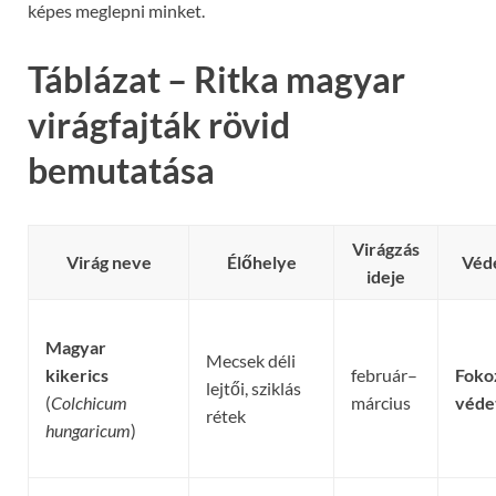
képes meglepni minket.
Táblázat – Ritka magyar
virágfajták rövid
bemutatása
Virágzás
Virág neve
Élőhelye
️
Véd
ideje
Magyar
Mecsek déli
kikerics
február–
Foko
lejtői, sziklás
(
Colchicum
március
véde
rétek
hungaricum
)