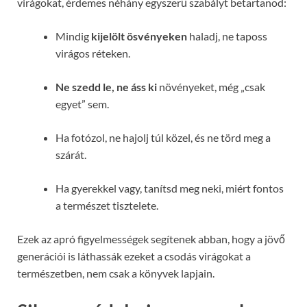
virágokat, érdemes néhány egyszerű szabályt betartanod:
Mindig
kijelölt ösvényeken
haladj, ne taposs
virágos réteken.
Ne szedd le, ne áss ki
növényeket, még „csak
egyet” sem.
Ha fotózol, ne hajolj túl közel, és ne törd meg a
szárát.
Ha gyerekkel vagy, tanítsd meg neki, miért fontos
a természet tisztelete.
Ezek az apró figyelmességek segítenek abban, hogy a jövő
generációi is láthassák ezeket a csodás virágokat a
természetben, nem csak a könyvek lapjain.