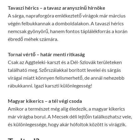
Tavaszi hérics – a tavasz aranyszínű hírnöke
A sárga, napraforgóra emlékeztető virágok már március
végén felbukkannak a domboldalakon. A tavaszi hérics
nemcsak gyönyörű, hanem fontos táplálékforrás a korán
ébredő méhek számára.
Tornai vértő – határ menti ritkaság
Csak az Aggteleki-karszt és a Dél-Szlovák területeken
található meg. Szőrszálakkal borított levelei és sárgás
virágai miatt könnyen felismerhető, de annál nehezebb
rábukkanni. Igazi karszti különlegesség!
Magyar kikerics – a tél végi csoda
Amikor a természet még alig éledezik, a magyar kikerics
már virágba borul. A Mecsek déli lejtőin találkozhatsz vele,
és különlegessége, hogy akár hófoltok között is virágzik.