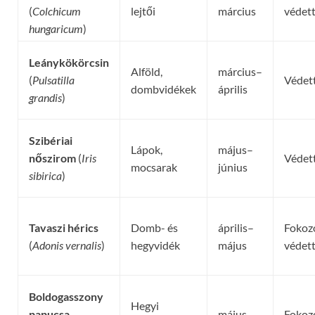
(
Colchicum
lejtői
március
védet
hungaricum
)
Leánykökörcsin
Alföld,
március–
(
Pulsatilla
Védet
dombvidékek
április
grandis
)
Szibériai
Lápok,
május–
nőszirom
(
Iris
Védet
mocsarak
június
sibirica
)
Tavaszi hérics
Domb- és
április–
Fokoz
(
Adonis vernalis
)
hegyvidék
május
védet
Boldogasszony
Hegyi
papucsa
május–
Fokoz