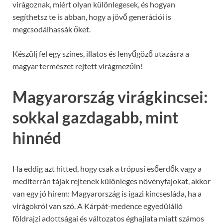
virágoznak, miért olyan különlegesek, és hogyan
segíthetsz te is abban, hogy a jövő generációi is
megcsodálhassák őket.
Készülj fel egy színes, illatos és lenyűgöző utazásra a
magyar természet rejtett virágmezőin!
Magyarország virágkincsei:
sokkal gazdagabb, mint
hinnéd
Ha eddig azt hitted, hogy csak a trópusi esőerdők vagy a
mediterrán tájak rejtenek különleges növényfajokat, akkor
van egy jó hírem: Magyarország is igazi kincsesláda, ha a
virágokról van szó. A Kárpát-medence egyedülálló
földrajzi adottságai és változatos éghajlata miatt számos