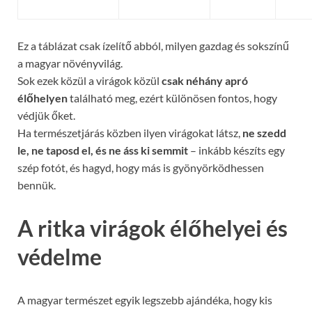
Ez a táblázat csak ízelítő abból, milyen gazdag és sokszínű
a magyar növényvilág.
Sok ezek közül a virágok közül
csak néhány apró
élőhelyen
található meg, ezért különösen fontos, hogy
védjük őket.
Ha természetjárás közben ilyen virágokat látsz,
ne szedd
le, ne taposd el, és ne áss ki semmit
– inkább készíts egy
szép fotót, és hagyd, hogy más is gyönyörködhessen
bennük.
A ritka virágok élőhelyei és
védelme
A magyar természet egyik legszebb ajándéka, hogy kis