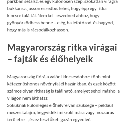
parkban sétálsz, és egy különösen szép, szokatlan virágra
bukkansz, jusson eszedbe: lehet, hogy épp egy ritka
kincsre találtál. Nem kell leszedned ahhoz, hogy
gyönyörködhess benne – elég, ha lefotózod, és hagyod,
hogy más is rácsodálkozhasson.
Magyarország ritka virágai
– fajták és élőhelyeik
Magyarország flórája valódi kincsesdoboz: több mint
kétezer őshonos növényfaj él hazánkban, és ezek között
számos olyan ritkaság is található, amelyet sehol máshol a
világon nem láthatsz.
Sokuknak különleges élőhelyre van szüksége – például
meszes talajra, hegyvidéki mikroklímára vagy mocsaras
területre –, és ez teszi őket igazán egyedivé.