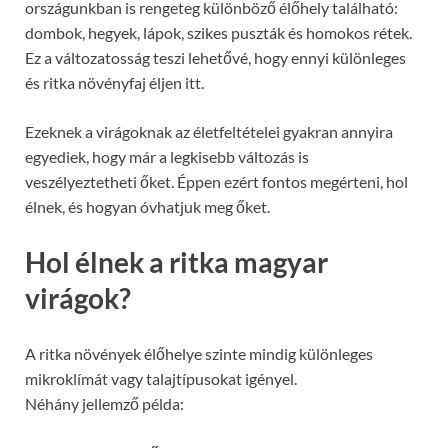
országunkban is rengeteg különböző élőhely található:
dombok, hegyek, lápok, szikes puszták és homokos rétek.
Ez a változatosság teszi lehetővé, hogy ennyi különleges
és ritka növényfaj éljen itt.
Ezeknek a virágoknak az életfeltételei gyakran annyira
egyediek, hogy már a legkisebb változás is
veszélyeztetheti őket. Éppen ezért fontos megérteni, hol
élnek, és hogyan óvhatjuk meg őket.
Hol élnek a ritka magyar
virágok?
A ritka növények élőhelye szinte mindig különleges
mikroklímát vagy talajtípusokat igényel.
Néhány jellemző példa: