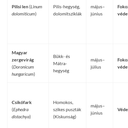
Pilisi len
(
Linum
Pilis-hegység,
május–
Foko
dolomiticum
)
dolomitsziklák
június
véde
Magyar
Bükk- és
zergevirág
május–
Foko
Mátra-
(
Doronicum
július
véde
hegység
hungaricum
)
Csikófark
Homokos,
május–
(
Ephedra
szikes puszták
Véde
június
distachya
)
(Kiskunság)