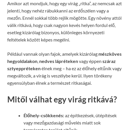
Amikor azt mondjuk, hogy egy virág „ritka”, az nemcsak azt
jelenti, hogy nehéz rábukkanni az erdőszélen vagy a
mezőn. Ennél sokkal több rejlik mögötte. Egy növény attól
válik ritkává, hogy csak nagyon kevés helyen fordul elő,
esetleg kizárólag bizonyos, különleges környezeti
feltételek között képes megélni.
Például vannak olyan fajok, amelyek kizárólag
mészköves
hegyoldalakon
,
nedves lápréteken
vagy éppen
száraz
sztyeppréteken
élnek meg – ha ez az élőhely eltűnik vagy
megváltozik, a virág is veszélybe kerül. Ilyen törékeny
egyensúlyban élnek a természet ritkaságai.
Mitől válhat egy virág ritkává?
Élőhely-csökkenés:
az építkezések, útépítések
vagy mezőgazdasági művelés miatt sok
természetes terület eltűnik.