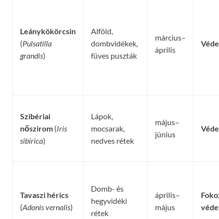
Leánykökörcsin
Alföld,
március–
(
Pulsatilla
dombvidékek,
Véde
április
grandis
)
füves puszták
Szibériai
Lápok,
május–
nőszirom
(
Iris
mocsarak,
Véde
június
sibirica
)
nedves rétek
Domb- és
Tavaszi hérics
április–
Foko
hegyvidéki
(
Adonis vernalis
)
május
véde
rétek