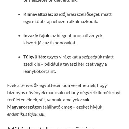
Klímaváltozás:
az időjárási szélsőségek miatt
egyre több faj nehezen alkalmazkodik.
Invazív fajok:
az idegenhonos növények
kiszorítják az őshonosakat.
Túlgyűjtés:
egyes virágokat a szépségük miatt
szedik le – például a tavaszi héricset vagy a
leánykökörcsint.
Ezek a tényezők együttesen oda vezethetnek, hogy
bizonyos növények már csak néhány négyzetkilométernyi
területen élnek, sőt, vannak, amelyek
csak
Magyarországon
találhatók meg – ezeket hívjuk
endemikus fajoknak
.