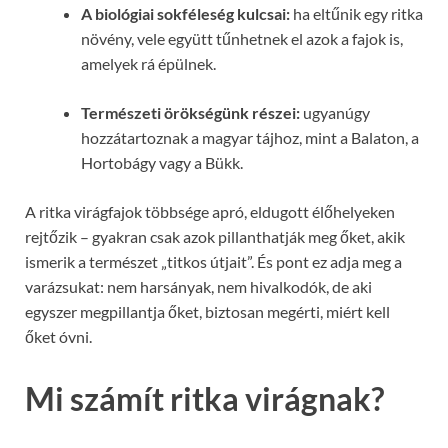
A biológiai sokféleség kulcsai:
ha eltűnik egy ritka
növény, vele együtt tűnhetnek el azok a fajok is,
amelyek rá épülnek.
Természeti örökségünk részei:
ugyanúgy
hozzátartoznak a magyar tájhoz, mint a Balaton, a
Hortobágy vagy a Bükk.
A ritka virágfajok többsége apró, eldugott élőhelyeken
rejtőzik – gyakran csak azok pillanthatják meg őket, akik
ismerik a természet „titkos útjait”. És pont ez adja meg a
varázsukat: nem harsányak, nem hivalkodók, de aki
egyszer megpillantja őket, biztosan megérti, miért kell
őket óvni.
Mi számít ritka virágnak?