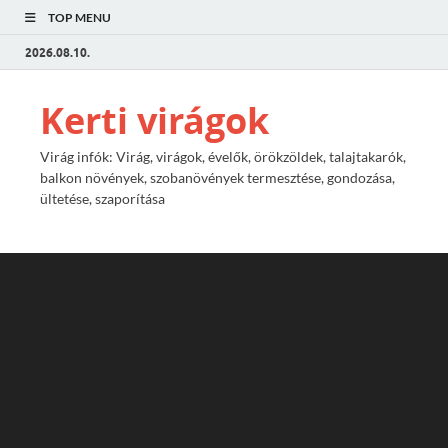
TOP MENU
2026.08.10.
Kerti virágok
Virág infók: Virág, virágok, évelők, örökzöldek, talajtakarók,
balkon növények, szobanövények termesztése, gondozása,
ültetése, szaporítása