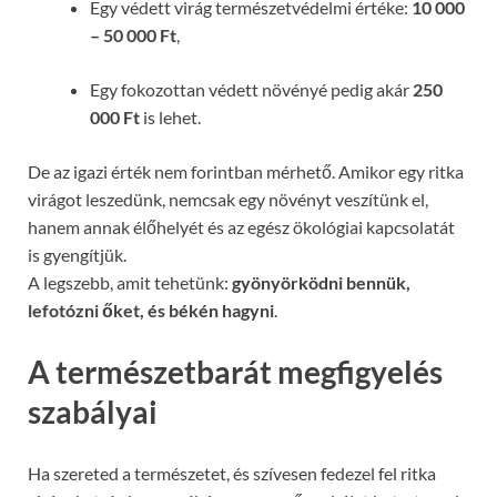
Egy védett virág természetvédelmi értéke:
10 000
– 50 000 Ft
,
Egy fokozottan védett növényé pedig akár
250
000 Ft
is lehet.
De az igazi érték nem forintban mérhető. Amikor egy ritka
virágot leszedünk, nemcsak egy növényt veszítünk el,
hanem annak élőhelyét és az egész ökológiai kapcsolatát
is gyengítjük.
A legszebb, amit tehetünk:
gyönyörködni bennük,
lefotózni őket, és békén hagyni
.
A természetbarát megfigyelés
szabályai
Ha szereted a természetet, és szívesen fedezel fel ritka