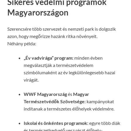
Sikeres védelmi programok
Magyarországon
Szerencsére több szervezet és nemzeti park is dolgozik
azon, hogy megőrizze hazánk ritka növényeit.
Néhány példa:
„Év vadvirága” program:
minden évben
megválasztják a természetvédelem
szimbólumaként az év legkülönlegesebb hazai
virágát.
WWF Magyarország
és
Magyar
Természetvédők Szövetsége:
kampányokat
indítanak a természetes élőhelyek védelmére.
Iskolai és önkéntes programok:
egyre több diák
és természetkedvelő vesz részt élőhely-