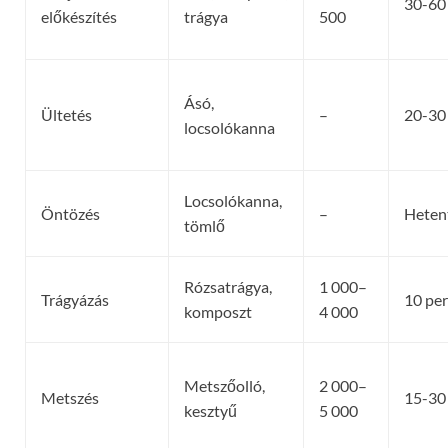
30-60
előkészítés
trágya
500
Ásó,
Ültetés
–
20-30
locsolókanna
Locsolókanna,
Öntözés
–
Heten
tömlő
Rózsatrágya,
1 000–
Trágyázás
10 per
komposzt
4 000
Metszőolló,
2 000–
Metszés
15-30
kesztyű
5 000