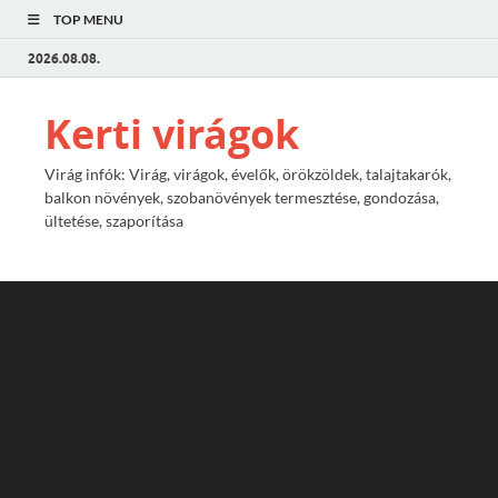
TOP MENU
2026.08.08.
Kerti virágok
Virág infók: Virág, virágok, évelők, örökzöldek, talajtakarók,
balkon növények, szobanövények termesztése, gondozása,
ültetése, szaporítása