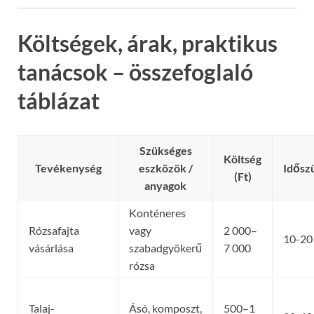
Költségek, árak, praktikus
tanácsok – összefoglaló
táblázat
Szükséges
Költség
Tevékenység
eszközök /
Idősz
(Ft)
anyagok
Konténeres
Rózsafajta
vagy
2 000–
10-20
vásárlása
szabadgyökerű
7 000
rózsa
Talaj-
Ásó, komposzt,
500–1