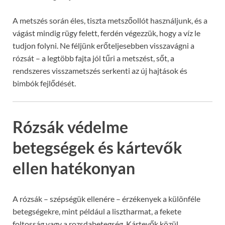
A metszés során éles, tiszta metszőollót használjunk, és a
vágást mindig rügy felett, ferdén végezzük, hogy a víz le
tudjon folyni. Ne féljünk erőteljesebben visszavágni a
rózsát – a legtöbb fajta jól tűri a metszést, sőt, a
rendszeres visszametszés serkenti az új hajtások és
bimbók fejlődését.
Rózsák védelme
betegségek és kártevők
ellen hatékonyan
A rózsák – szépségük ellenére – érzékenyek a különféle
betegségekre, mint például a lisztharmat, a fekete
foltosság vagy a rozsdabetegség. Kártevők közül