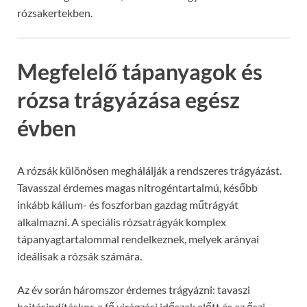
rózsakertekben.
Megfelelő tápanyagok és
rózsa trágyázása egész
évben
A rózsák különösen meghálálják a rendszeres trágyázást.
Tavasszal érdemes magas nitrogéntartalmú, később
inkább kálium- és foszforban gazdag műtrágyát
alkalmazni. A speciális rózsatrágyák komplex
tápanyagtartalommal rendelkeznek, melyek arányai
ideálisak a rózsák számára.
Az év során háromszor érdemes trágyázni: tavaszi
hajtásindításkor, a fő virágzási időszak előtt és az őszi