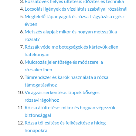
Rózsatövek helyes ültetése: időzítés és technika
Locsolási igények és vízellátás szabályai rózsáknál
Megfelelő tápanyagok és rózsa trágyázása egész
évben
Metszés alapjai: mikor és hogyan metsszük a
rózsát?
Rózsák védelme betegségek és kártevők ellen
hatékonyan
Mulcsozás jelentősége és módszerei a
rózsakertben
Támrendszer és karók használata a rózsa
támogatásához
Virágzás serkentése: tippek bőséges
rózsavirágokhoz
Rózsa átültetése: mikor és hogyan végezzük
biztonsággal
Rózsa téliesítése és felkészítése a hideg
hónapokra