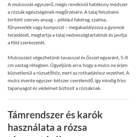
A mulcsozás egyszerű, mégis rendkívül hatékony módszer
a rózsák egészségének megőrzésére. A talaj felszínére
terített szerves anyag – például fakéreg, szalma,
fűnyesedék vagy komposzt – megakadályozza a gyomok
terjedését, megtartja a talaj nedvességtartalmát és javítja
a föld szerkezetét.
Mulcsozást végezhetünk tavasszal és ősszel egyaránt, 5-8
cm vastag rétegben. Ügyeljünk arra, hogy a mulcs ne érjen
közvetlenül a rózsatőhöz, mert az rothadáshoz vezethet. A
mulcs évente egyszer-kétszer cserélendő, így mindig friss
tápanyagot és védelmet biztosít a rózsáknak.
Támrendszer és karók
használata a rózsa