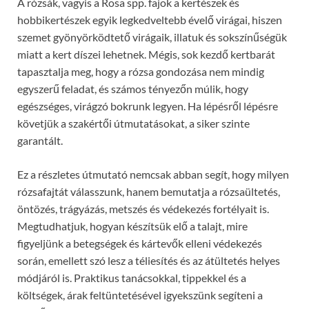
A rózsák, vagyis a Rosa spp. fajok a kertészek és
hobbikertészek egyik legkedveltebb évelő virágai, hiszen
szemet gyönyörködtető virágaik, illatuk és sokszínűségük
miatt a kert díszei lehetnek. Mégis, sok kezdő kertbarát
tapasztalja meg, hogy a rózsa gondozása nem mindig
egyszerű feladat, és számos tényezőn múlik, hogy
egészséges, virágzó bokrunk legyen. Ha lépésről lépésre
követjük a szakértői útmutatásokat, a siker szinte
garantált.
Ez a részletes útmutató nemcsak abban segít, hogy milyen
rózsafajtát válasszunk, hanem bemutatja a rózsaültetés,
öntözés, trágyázás, metszés és védekezés fortélyait is.
Megtudhatjuk, hogyan készítsük elő a talajt, mire
figyeljünk a betegségek és kártevők elleni védekezés
során, emellett szó lesz a téliesítés és az átültetés helyes
módjáról is. Praktikus tanácsokkal, tippekkel és a
költségek, árak feltüntetésével igyekszünk segíteni a