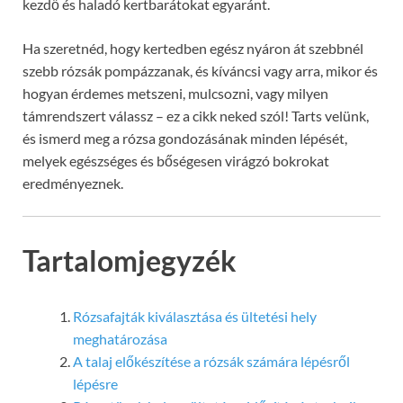
kezdő és haladó kertbarátokat egyaránt.
Ha szeretnéd, hogy kertedben egész nyáron át szebbnél
szebb rózsák pompázzanak, és kíváncsi vagy arra, mikor és
hogyan érdemes metszeni, mulcsozni, vagy milyen
támrendszert válassz – ez a cikk neked szól! Tarts velünk,
és ismerd meg a rózsa gondozásának minden lépését,
melyek egészséges és bőségesen virágzó bokrokat
eredményeznek.
Tartalomjegyzék
Rózsafajták kiválasztása és ültetési hely
meghatározása
A talaj előkészítése a rózsák számára lépésről
lépésre