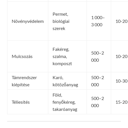
Permet,
1 000–
Növényvédelem
biológiai
10-20
3 000
szerek
Fakéreg,
500–2
Mulcsozás
szalma,
10-20
000
komposzt
Támrendszer
Karó,
500–2
10-30
kiépítése
kötözőanyag
000
Föld,
500–2
Téliesítés
fenyőkéreg,
15-20
000
takaróanyag