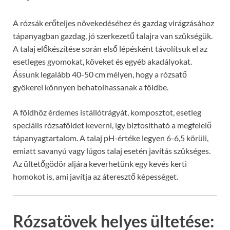
A rózsák erőteljes növekedéséhez és gazdag virágzásához
tápanyagban gazdag, jó szerkezetű talajra van szükségük.
A talaj előkészítése során első lépésként távolítsuk el az
esetleges gyomokat, köveket és egyéb akadályokat.
Ássunk legalább 40-50 cm mélyen, hogy a rózsatő
gyökerei könnyen behatolhassanak a földbe.
A földhöz érdemes istállótrágyát, komposztot, esetleg
speciális rózsaföldet keverni, így biztosítható a megfelelő
tápanyagtartalom. A talaj pH-értéke legyen 6-6,5 körüli,
emiatt savanyú vagy lúgos talaj esetén javítás szükséges.
Az ültetőgödör aljára keverhetünk egy kevés kerti
homokot is, ami javítja az áteresztő képességet.
Rózsatövek helyes ültetése: