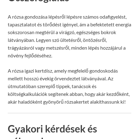
A rózsa gondozása lépésről lépésre számos odafigyelést,
tapasztalatot és törődést igényel, ám a befektetett energia
sokszorosan megtérül a virágzó, egészséges bokrok
látványában. Legyen szó ültetésről, öntözésről,
trágyázásról vagy metszésről, minden lépés hozzájárul a
növény fejlődéséhez.
A rózsa igazi kertdísz, amely megfelelő gondoskodás
mellett hosszú évekig örvendeztet látványával. Az
útmutatóban szereplő tippek, tanácsok és
költségkalkulációk segítenek abban, hogy akár kezdőként,
akár haladóként gyönyörű rózsakertet alakíthassunk ki!
Gyakori kérdések és