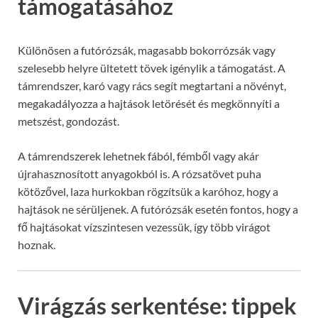
támogatásához
Különösen a futórózsák, magasabb bokorrózsák vagy
szelesebb helyre ültetett tövek igénylik a támogatást. A
támrendszer, karó vagy rács segít megtartani a növényt,
megakadályozza a hajtások letörését és megkönnyíti a
metszést, gondozást.
A támrendszerek lehetnek fából, fémből vagy akár
újrahasznosított anyagokból is. A rózsatövet puha
kötözővel, laza hurkokban rögzítsük a karóhoz, hogy a
hajtások ne sérüljenek. A futórózsák esetén fontos, hogy a
fő hajtásokat vízszintesen vezessük, így több virágot
hoznak.
Virágzás serkentése: tippek