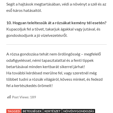
Segít a hajtások megtartásában, védi a növényt a szél és az
eső káros hatásaitól.
10. Hogyan teleltessük át a rózsákat kemény tél esetén?
Kupacoljuk fel a tövet, takarjuk ágakkal vagy jutával, és
gondoskodjunk a jó vízelvezetésről.
A rózsa gondozása tehát nem ördöngösség – megfelelő
odafigyeléssel, némi tapasztalattal és a fenti tippek
betartásával minden kertbarát sikerrel járhat!
Ha további kérdésed merülne fel, vagy szeretnél még
többet tudni a rózsák világáról, kövess minket, és fedezd
fel a kertészkedés örömeit!
Post Views:
189
TAGGED
BETEGSÉGEK
KERTÉSZET
NÖVÉNYGONDOZÁS