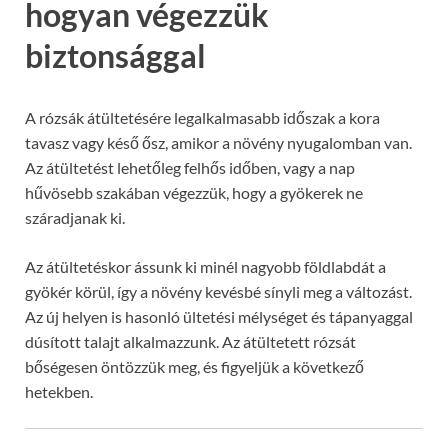
hogyan végezzük
biztonsággal
A rózsák átültetésére legalkalmasabb időszak a kora
tavasz vagy késő ősz, amikor a növény nyugalomban van.
Az átültetést lehetőleg felhős időben, vagy a nap
hűvösebb szakában végezzük, hogy a gyökerek ne
száradjanak ki.
Az átültetéskor ássunk ki minél nagyobb földlabdát a
gyökér körül, így a növény kevésbé sínyli meg a változást.
Az új helyen is hasonló ültetési mélységet és tápanyaggal
dúsított talajt alkalmazzunk. Az átültetett rózsát
bőségesen öntözzük meg, és figyeljük a következő
hetekben.