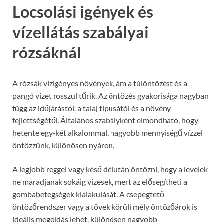
Locsolási igények és
vízellátás szabályai
rózsáknál
A rózsák vízigényes növények, ám a túlöntözést és a
pangó vizet rosszul tűrik. Az öntözés gyakorisága nagyban
függ az időjárástól, a talaj típusától és a növény
fejlettségétől. Általános szabályként elmondható, hogy
hetente egy-két alkalommal, nagyobb mennyiségű vízzel
öntözzünk, különösen nyáron.
A legjobb reggel vagy késő délután öntözni, hogy a levelek
ne maradjanak sokáig vizesek, mert az elősegítheti a
gombabetegségek kialakulását. A csepegtető
öntözőrendszer vagy a tövek körüli mély öntözőárok is
ideális megoldás lehet, különösen nagyobb