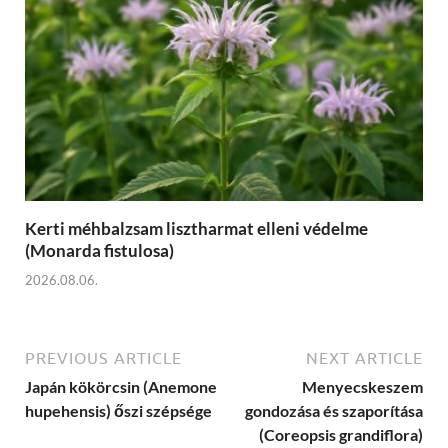
Kerti méhbalzsam lisztharmat elleni védelme
(Monarda fistulosa)
2026.08.06.
PREVIOUS ARTICLE
NEXT ARTICLE
Japán kökörcsin (Anemone
Menyecskeszem
hupehensis) őszi szépsége
gondozása és szaporítása
(Coreopsis grandiflora)