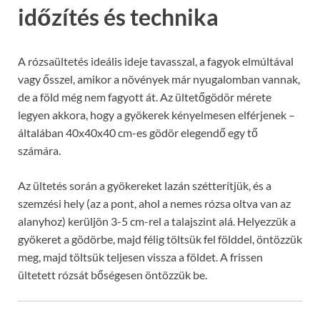
időzítés és technika
A rózsaültetés ideális ideje tavasszal, a fagyok elmúltával
vagy ősszel, amikor a növények már nyugalomban vannak,
de a föld még nem fagyott át. Az ültetőgödör mérete
legyen akkora, hogy a gyökerek kényelmesen elférjenek –
általában 40x40x40 cm-es gödör elegendő egy tő
számára.
Az ültetés során a gyökereket lazán szétterítjük, és a
szemzési hely (az a pont, ahol a nemes rózsa oltva van az
alanyhoz) kerüljön 3-5 cm-rel a talajszint alá. Helyezzük a
gyökeret a gödörbe, majd félig töltsük fel földdel, öntözzük
meg, majd töltsük teljesen vissza a földet. A frissen
ültetett rózsát bőségesen öntözzük be.