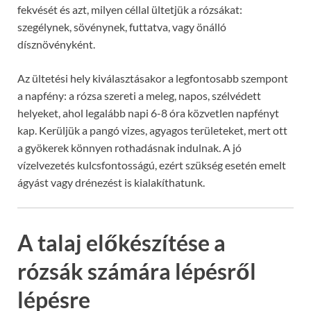
fekvését és azt, milyen céllal ültetjük a rózsákat:
szegélynek, sövénynek, futtatva, vagy önálló
dísznövényként.
Az ültetési hely kiválasztásakor a legfontosabb szempont
a napfény: a rózsa szereti a meleg, napos, szélvédett
helyeket, ahol legalább napi 6-8 óra közvetlen napfényt
kap. Kerüljük a pangó vizes, agyagos területeket, mert ott
a gyökerek könnyen rothadásnak indulnak. A jó
vízelvezetés kulcsfontosságú, ezért szükség esetén emelt
ágyást vagy drénezést is kialakíthatunk.
A talaj előkészítése a
rózsák számára lépésről
lépésre