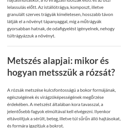
lelassulás előtt. Az istállótrágya, komposzt, illetve
granulált szerves trágyák kíméletesen, hosszabb távon
látják el a növényt tápanyaggal, míg a műtrágyák
gyorsabban hatnak, de odafigyelést igényelnek, nehogy
túltrágyázzuk a növényt.
Metszés alapjai: mikor és
hogyan metsszük a rózsát?
A rózsák metszése kulcsfontosságú a bokor formájának,
egészségének és virágzóképességének megőrzése
érdekében. A metszést általában kora tavasszal, a
jelentősebb fagyok elmúltával kell elvégezni. Ilyenkor
eltávolítjuk a sérült, beteg, illetve túl sűrűn álló hajtásokat,
és formára igazítjuk a bokrot.