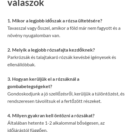
válaszok
1. Mikor a legjobb időszak a rózsa ültetésére?
Tavasszal vagy ősszel, amikor a föld már nem fagyott és a
növény nyugalomban van.
2. Melyik a legjobb rózsafajta kezdőknek?
Parkrózsák és talajtakaró rózsák kevésbé igényesek és
ellenállóbbak.
3. Hogyan kerüljük el a rózsáknál a
gombabetegségeket?
Gondoskodjunk a jó szellőzésről, kerüljük a túlöntözést, és
rendszeresen távolítsuk el a fertőzött részeket.
4. Milyen gyakran kell öntözni a rózsákat?
Általában hetente 1-2 alkalommal bőségesen, az
időjárástól függően.