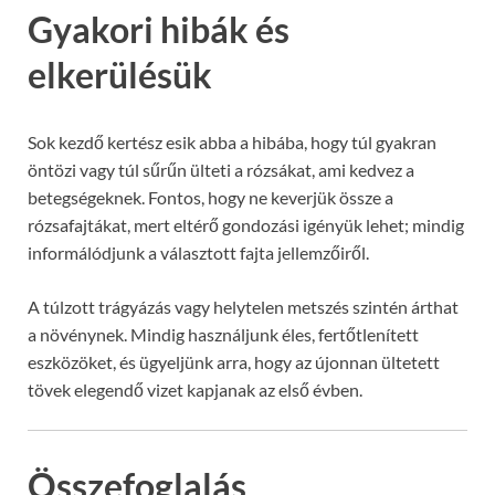
Gyakori hibák és
elkerülésük
Sok kezdő kertész esik abba a hibába, hogy túl gyakran
öntözi vagy túl sűrűn ülteti a rózsákat, ami kedvez a
betegségeknek. Fontos, hogy ne keverjük össze a
rózsafajtákat, mert eltérő gondozási igényük lehet; mindig
informálódjunk a választott fajta jellemzőiről.
A túlzott trágyázás vagy helytelen metszés szintén árthat
a növénynek. Mindig használjunk éles, fertőtlenített
eszközöket, és ügyeljünk arra, hogy az újonnan ültetett
tövek elegendő vizet kapjanak az első évben.
Összefoglalás