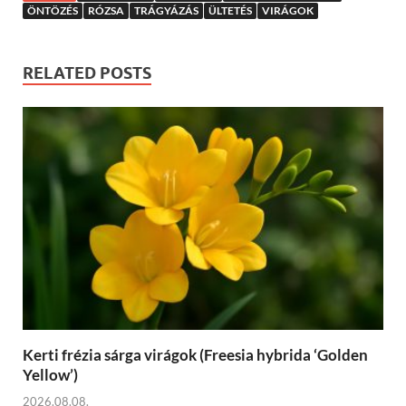
ÖNTÖZÉS
RÓZSA
TRÁGYÁZÁS
ÜLTETÉS
VIRÁGOK
RELATED POSTS
Kerti frézia sárga virágok (Freesia hybrida ‘Golden
Yellow’)
2026.08.08.