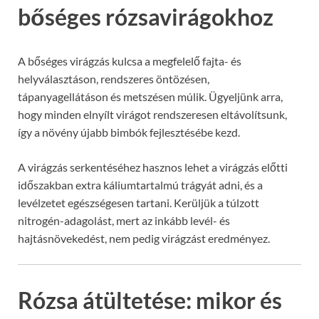
bőséges rózsavirágokhoz
A bőséges virágzás kulcsa a megfelelő fajta- és
helyválasztáson, rendszeres öntözésen,
tápanyagellátáson és metszésen múlik. Ügyeljünk arra,
hogy minden elnyílt virágot rendszeresen eltávolítsunk,
így a növény újabb bimbók fejlesztésébe kezd.
A virágzás serkentéséhez hasznos lehet a virágzás előtti
időszakban extra káliumtartalmú trágyát adni, és a
levélzetet egészségesen tartani. Kerüljük a túlzott
nitrogén-adagolást, mert az inkább levél- és
hajtásnövekedést, nem pedig virágzást eredményez.
Rózsa átültetése: mikor és