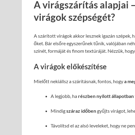
A virágszárítás alapjai
virágok szépségét?
A szárított virágok akkor lesznek igazán szépek, 
őket. Bár elsőre egyszerűnek tűnik, valójában né
színét, formáját és finom textúráját. Nézzük, hog
A virágok előkészítése
Mielőtt nekiállsz a szárításnak, fontos, hogy
a me
A legjobb, ha
részben nyílott állapotban
Mindig
száraz időben
gyűjts virágot, leh
Távolítsd el az alsó leveleket, hogy ne p