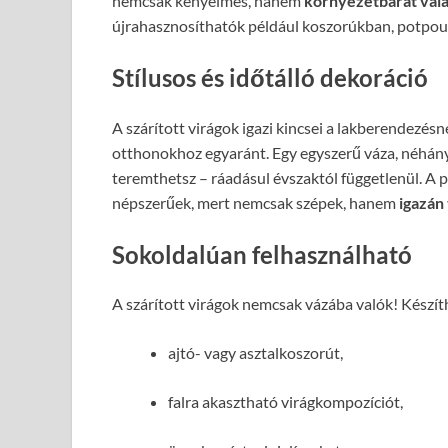
nemcsak kényelmes, hanem
környezetbarát vála
újrahasznosíthatók például koszorúkban, potpou
Stílusos és időtálló dekoráció
A szárított virágok igazi kincsei a lakberendezésne
otthonokhoz egyaránt. Egy egyszerű váza, néhány 
teremthetsz – ráadásul évszaktól függetlenül. A p
népszerűek, mert nemcsak szépek, hanem
igazán 
Sokoldalúan felhasználható
A szárított virágok nemcsak vázába valók! Készít
ajtó- vagy asztalkoszorút,
falra akasztható virágkompozíciót,