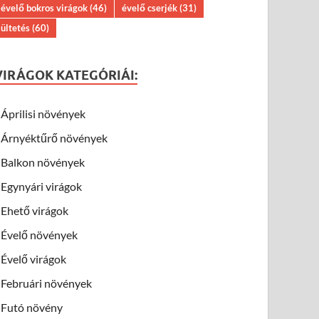
évelő bokros virágok
(46)
évelő cserjék
(31)
ültetés
(60)
VIRÁGOK KATEGÓRIÁI:
Áprilisi növények
Árnyéktűrő növények
Balkon növények
Egynyári virágok
Ehető virágok
Évelő növények
Évelő virágok
Februári növények
Futó növény