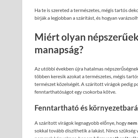
Ha te is szereted a természetes, mégis tartós deko
bírják a legjobban a szárítást, és hogyan varázs
Miért olyan népszerűek 
manapság?
Az utóbbi években újra hatalmas népszerűségnek 
többen keresik azokat a természetes, mégis tart
természet közelségét. A szárított virágok pedig p
fenntarthatóságot egy csokorba kötve.
Fenntartható és környezetbar
A szárított virágok legnagyobb előnye, hogy
nem 
sokkal tovább díszíthetik a lakást. Nincs szükség 