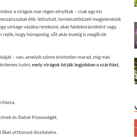
ikor a virágok már régen elnyíltak – csak egy kis
reneszánszukat élik: letisztult, természetközeli megjelenésük
egy vintage vázába rendezve, akár faldekorációként vagy
 rejlik, hogy hónapokig, sőt akár évekig is megőrzik
báját – van, amelyik szinte érintetlen marad, míg más
t érdemes tudni,
mely virágok bírják legjobban a szárítást
,
rításra,
nek és illatok frissességét,
 őket otthonod díszítésére.