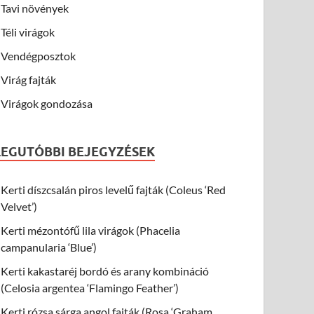
Tavi növények
Téli virágok
Vendégposztok
Virág fajták
Virágok gondozása
LEGUTÓBBI BEJEGYZÉSEK
Kerti díszcsalán piros levelű fajták (Coleus ‘Red
Velvet’)
Kerti mézontófű lila virágok (Phacelia
campanularia ‘Blue’)
Kerti kakastaréj bordó és arany kombináció
(Celosia argentea ‘Flamingo Feather’)
Kerti rózsa sárga angol fajták (Rosa ‘Graham