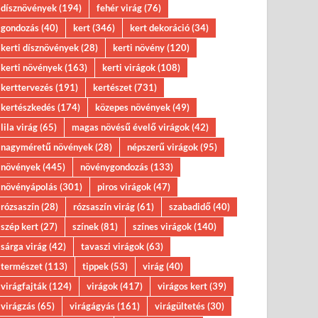
dísznövények
(194)
fehér virág
(76)
gondozás
(40)
kert
(346)
kert dekoráció
(34)
kerti dísznövények
(28)
kerti növény
(120)
kerti növények
(163)
kerti virágok
(108)
kerttervezés
(191)
kertészet
(731)
kertészkedés
(174)
közepes növények
(49)
lila virág
(65)
magas növésű évelő virágok
(42)
nagyméretű növények
(28)
népszerű virágok
(95)
növények
(445)
növénygondozás
(133)
növényápolás
(301)
piros virágok
(47)
rózsaszín
(28)
rózsaszín virág
(61)
szabadidő
(40)
szép kert
(27)
színek
(81)
színes virágok
(140)
sárga virág
(42)
tavaszi virágok
(63)
természet
(113)
tippek
(53)
virág
(40)
virágfajták
(124)
virágok
(417)
virágos kert
(39)
virágzás
(65)
virágágyás
(161)
virágültetés
(30)