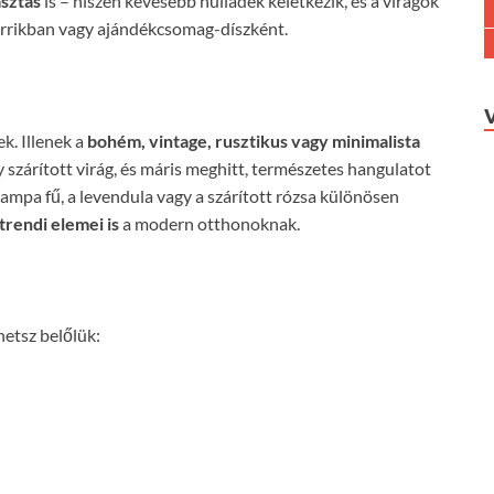
sztás
is – hiszen kevesebb hulladék keletkezik, és a virágok
rrikban vagy ajándékcsomag-díszként.
k. Illenek a
bohém, vintage, rusztikus vagy minimalista
szárított virág, és máris meghitt, természetes hangulatot
ampa fű, a levendula vagy a szárított rózsa különösen
trendi elemei is
a modern otthonoknak.
hetsz belőlük: