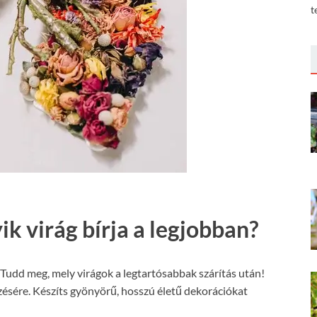
t
ik virág bírja a legjobban?
? Tudd meg, mely virágok a legtartósabbak szárítás után!
őrzésére. Készíts gyönyörű, hosszú életű dekorációkat