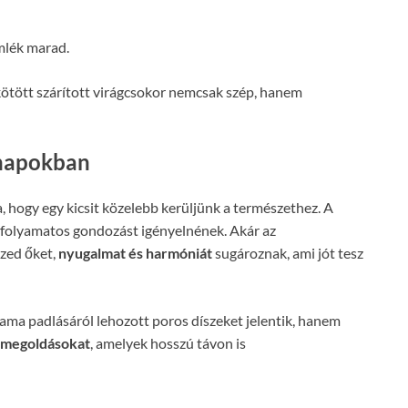
mlék marad.
 kötött szárított virágcsokor nemcsak szép, hanem
nnapokban
 hogy egy kicsit közelebb kerüljünk a természethez. A
y folyamatos gondozást igényelnének. Akár az
szed őket,
nyugalmat és harmóniát
sugároznak, ami jót tesz
ama padlásáról lehozott poros díszeket jelentik, hanem
s megoldásokat
, amelyek hosszú távon is