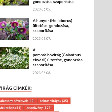
gondozása, szaporítása
2023.06.05.
A hunyor (Helleborus)
ültetése, gondozása,
szaporítása
2023.06.07.
A
pompás hóvirág (Galanthus
elwesii) ültetése, gondozása,
szaporítása
2023.06.08.
VIRÁG CÍMKÉK:
alacsony növények
(42)
bokros virágok
(35)
dekoráció
(41)
dísznövény
(197)