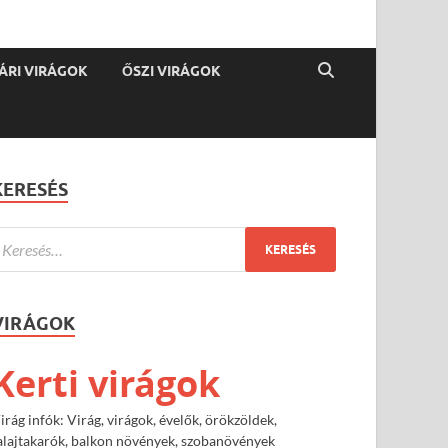
ÁRI VIRÁGOK
ŐSZI VIRÁGOK
KERESÉS
VIRÁGOK
Kerti virágok
irág infók: Virág, virágok, évelők, örökzöldek,
alajtakarók, balkon növények, szobanövények