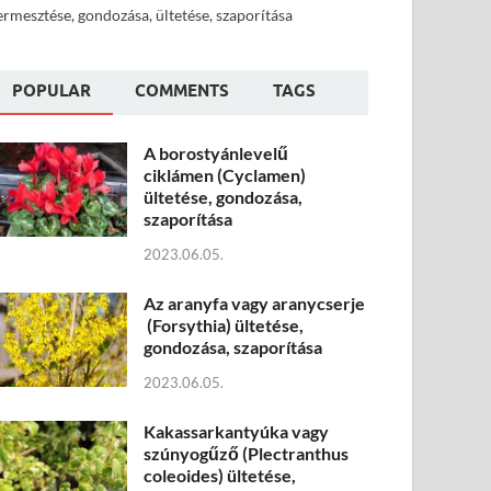
ermesztése, gondozása, ültetése, szaporítása
POPULAR
COMMENTS
TAGS
A borostyánlevelű
ciklámen (Cyclamen)
ültetése, gondozása,
szaporítása
2023.06.05.
Az aranyfa vagy aranycserje
(Forsythia) ültetése,
gondozása, szaporítása
2023.06.05.
Kakassarkantyúka vagy
szúnyogűző (Plectranthus
coleoides) ültetése,