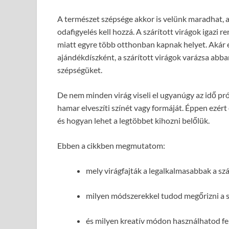
A természet szépsége akkor is velünk maradhat, am
odafigyelés kell hozzá. A szárított virágok igazi 
miatt egyre több otthonban kapnak helyet. Akár 
ajándékdíszként, a szárított virágok varázsa abban
szépségüket.
De nem minden virág viseli el ugyanúgy az idő pró
hamar elveszíti színét vagy formáját. Éppen ezér
és hogyan lehet a legtöbbet kihozni belőlük.
Ebben a cikkben megmutatom:
mely virágfajták a legalkalmasabbak a szá
milyen módszerekkel tudod megőrizni a szí
és milyen kreatív módon használhatod fel