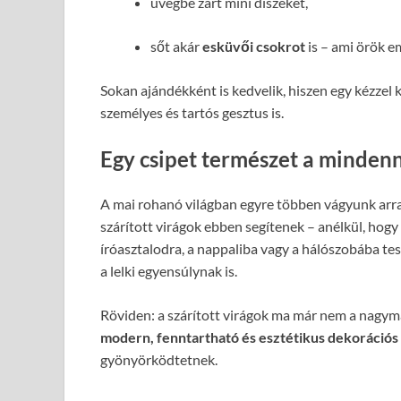
üvegbe zárt mini díszeket,
sőt akár
esküvői csokrot
is – ami örök e
Sokan ajándékként is kedvelik, hiszen egy kézzel
személyes és tartós gesztus is.
Egy csipet természet a minde
A mai rohanó világban egyre többen vágyunk arra,
szárított virágok ebben segítenek – anélkül, hog
íróasztalodra, a nappaliba vagy a hálószobába te
a lelki egyensúlynak is.
Röviden: a szárított virágok ma már nem a nagym
modern, fenntartható és esztétikus dekoráció
gyönyörködtetnek.