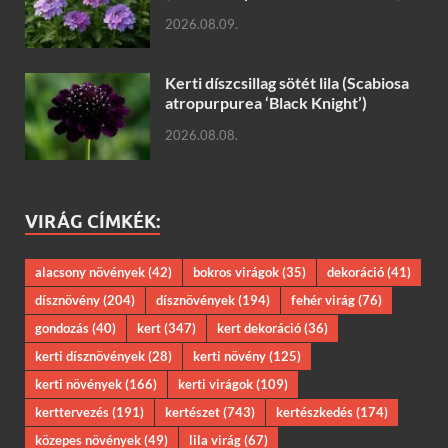
2026.08.09.
Kerti díszcsillag sötét lila (Scabiosa
atropurpurea ‘Black Knight’)
2026.08.08.
VIRÁG CÍMKÉK:
alacsony növények
(42)
bokros virágok
(35)
dekoráció
(41)
dísznövény
(204)
dísznövények
(194)
fehér virág
(76)
gondozás
(40)
kert
(347)
kert dekoráció
(36)
kerti dísznövények
(28)
kerti növény
(125)
kerti növények
(166)
kerti virágok
(109)
kerttervezés
(191)
kertészet
(743)
kertészkedés
(174)
közepes növények
(49)
lila virág
(67)