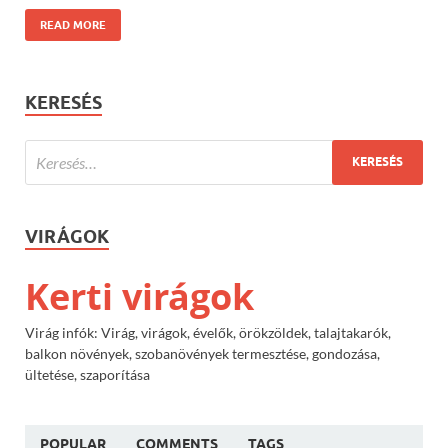
READ MORE
KERESÉS
VIRÁGOK
Kerti virágok
Virág infók: Virág, virágok, évelők, örökzöldek, talajtakarók,
balkon növények, szobanövények termesztése, gondozása,
ültetése, szaporítása
POPULAR
COMMENTS
TAGS