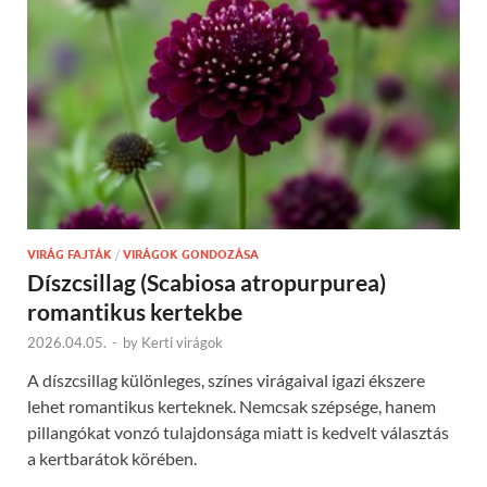
VIRÁG FAJTÁK
/
VIRÁGOK GONDOZÁSA
Díszcsillag (Scabiosa atropurpurea)
romantikus kertekbe
2026.04.05.
-
by
Kerti virágok
A díszcsillag különleges, színes virágaival igazi ékszere
lehet romantikus kerteknek. Nemcsak szépsége, hanem
pillangókat vonzó tulajdonsága miatt is kedvelt választás
a kertbarátok körében.