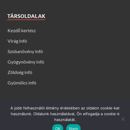
TÁRSOLDALAK
Kezdő kertész
Virág infó
Szobanövény infó
Gyógynövény infó
Zöldség infó
Gyümölcs infó
A jobb felhasználói élmény érdekében az oldalon cookie-kat
Kerti virágok - Virág infók: Virág, virágok, évelők, örökzöldek,
használunk. Oldalunk használatával, Ön elfogadja a cookie-k
talajtakarók, balkon növények, szobanövények termesztése,
használatát.
gondozása, ültetése, szaporítása
OK
Nem
Powered by
WordPress
and
HitMag
.