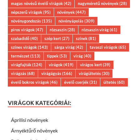
magas növésű évelő virágok
(42)
nagyméretű növények
(28)
népszerű virágok
(95)
növények
(447)
növénygondozás
(135)
növényápolás
(309)
piros virágok
(47)
rózsaszín
(28)
rózsaszín virág
(61)
szabadidő
(40)
szép kert
(27)
színek
(81)
színes virágok
(143)
sárga virág
(42)
tavaszi virágok
(65)
természet
(113)
tippek
(53)
virág
(40)
virágfajták
(124)
virágok
(419)
virágos kert
(39)
virágzás
(68)
virágágyás
(166)
virágültetés
(30)
évelő bokros virágok
(46)
évelő cserjék
(31)
ültetés
(60)
VIRÁGOK KATEGÓRIÁI:
Áprilisi növények
Árnyéktűrő növények