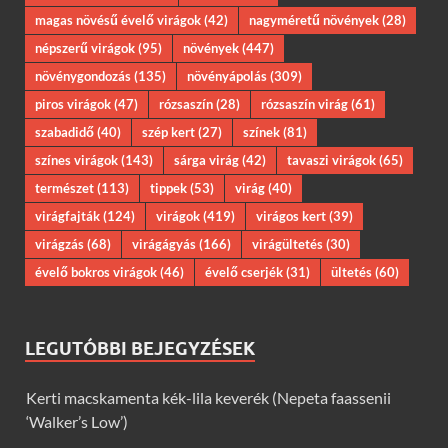
magas növésű évelő virágok
(42)
nagyméretű növények
(28)
népszerű virágok
(95)
növények
(447)
növénygondozás
(135)
növényápolás
(309)
piros virágok
(47)
rózsaszín
(28)
rózsaszín virág
(61)
szabadidő
(40)
szép kert
(27)
színek
(81)
színes virágok
(143)
sárga virág
(42)
tavaszi virágok
(65)
természet
(113)
tippek
(53)
virág
(40)
virágfajták
(124)
virágok
(419)
virágos kert
(39)
virágzás
(68)
virágágyás
(166)
virágültetés
(30)
évelő bokros virágok
(46)
évelő cserjék
(31)
ültetés
(60)
LEGUTÓBBI BEJEGYZÉSEK
Kerti macskamenta kék-lila keverék (Nepeta faassenii
‘Walker’s Low’)