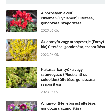
A borostyánlevelű
ciklámen (Cyclamen) ültetése,
gondozása, szaporítása
2023.06.05.
Az aranyfa vagy aranycserje (Forsyt
hia) ültetése, gondozása, szaporítása
2023.06.05.
Kakassarkantyúka vagy
szúnyogűző (Plectranthus
coleoides) ültetése, gondozása,
szaporítása
2023.06.05.
A hunyor (Helleborus) ültetése,
gondozása, szaporítása