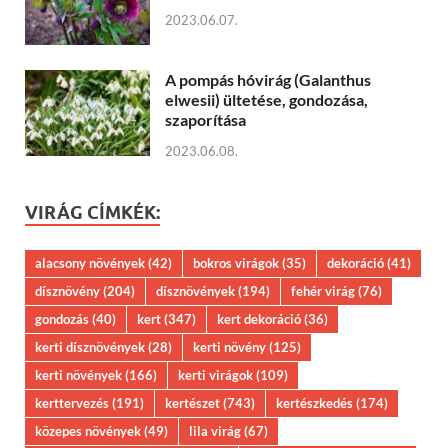
2023.06.07.
A pompás hóvirág (Galanthus
elwesii) ültetése, gondozása,
szaporítása
2023.06.08.
VIRÁG CÍMKÉK:
alacsony növények
(42)
bokros virágok
(35)
dekoráció
(41)
dísznövény
(204)
dísznövények
(194)
fehér virág
(76)
gondozás
(40)
kert
(347)
kert dekoráció
(36)
kerti dísznövények
(28)
kerti növény
(125)
kerti növények
(166)
kerti virágok
(109)
kerttervezés
(191)
kertészet
(743)
kertészkedés
(174)
közepes növények
(49)
lila virág
(67)