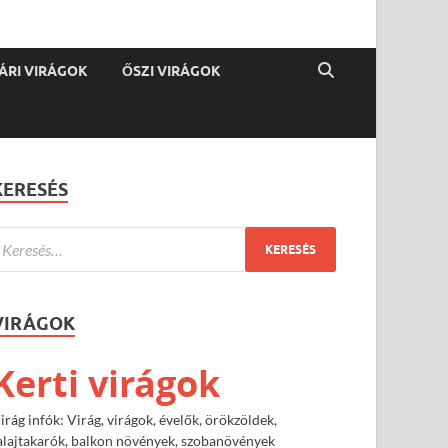
ÁRI VIRÁGOK
ŐSZI VIRÁGOK
KERESÉS
VIRÁGOK
Kerti virágok
irág infók: Virág, virágok, évelők, örökzöldek,
alajtakarók, balkon növények, szobanövények