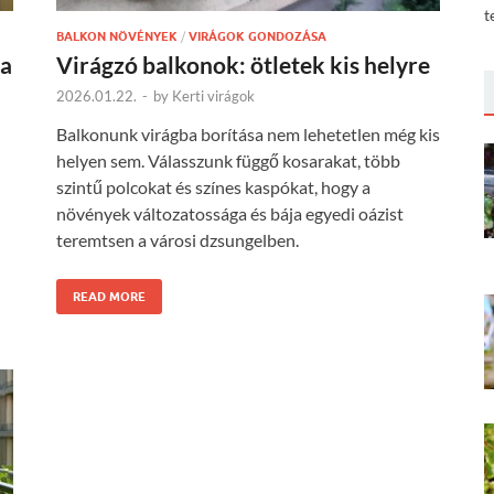
t
BALKON NÖVÉNYEK
/
VIRÁGOK GONDOZÁSA
ba
Virágzó balkonok: ötletek kis helyre
2026.01.22.
-
by
Kerti virágok
Balkonunk virágba borítása nem lehetetlen még kis
helyen sem. Válasszunk függő kosarakat, több
szintű polcokat és színes kaspókat, hogy a
növények változatossága és bája egyedi oázist
teremtsen a városi dzsungelben.
READ MORE