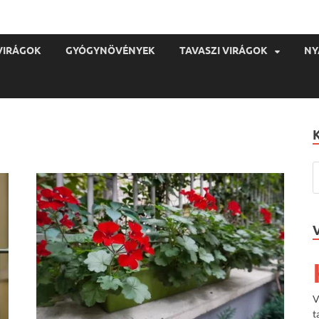
VIRÁGOK
GYÓGYNÖVÉNYEK
TAVASZI VIRÁGOK
NY
V
t