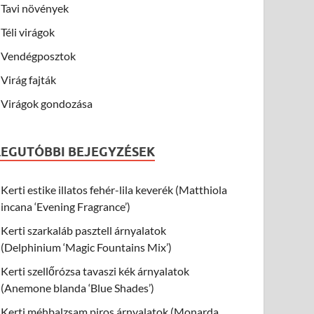
Tavi növények
Téli virágok
Vendégposztok
Virág fajták
Virágok gondozása
LEGUTÓBBI BEJEGYZÉSEK
Kerti estike illatos fehér-lila keverék (Matthiola
incana ‘Evening Fragrance’)
Kerti szarkaláb pasztell árnyalatok
(Delphinium ‘Magic Fountains Mix’)
Kerti szellőrózsa tavaszi kék árnyalatok
(Anemone blanda ‘Blue Shades’)
Kerti méhbalzsam piros árnyalatok (Monarda