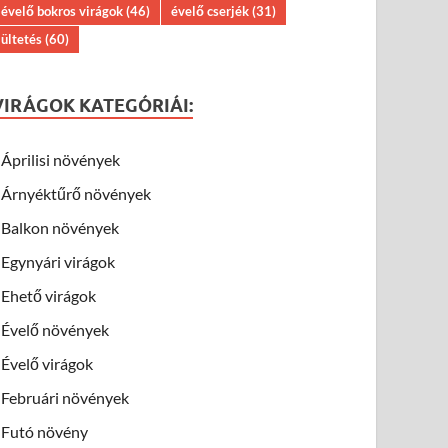
évelő bokros virágok
(46)
évelő cserjék
(31)
ültetés
(60)
VIRÁGOK KATEGÓRIÁI:
Áprilisi növények
Árnyéktűrő növények
Balkon növények
Egynyári virágok
Ehető virágok
Évelő növények
Évelő virágok
Februári növények
Futó növény