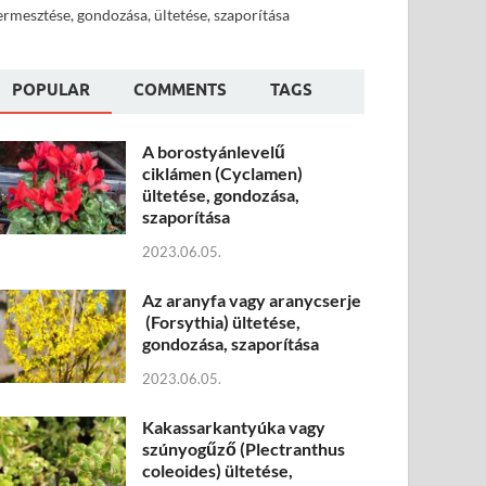
ermesztése, gondozása, ültetése, szaporítása
POPULAR
COMMENTS
TAGS
A borostyánlevelű
ciklámen (Cyclamen)
ültetése, gondozása,
szaporítása
2023.06.05.
Az aranyfa vagy aranycserje
(Forsythia) ültetése,
gondozása, szaporítása
2023.06.05.
Kakassarkantyúka vagy
szúnyogűző (Plectranthus
coleoides) ültetése,