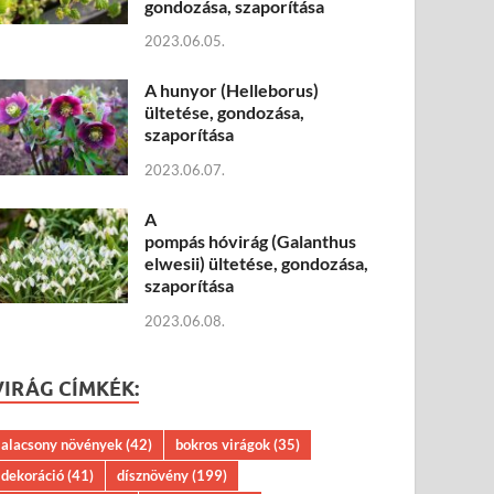
gondozása, szaporítása
2023.06.05.
A hunyor (Helleborus)
ültetése, gondozása,
szaporítása
2023.06.07.
A
pompás hóvirág (Galanthus
elwesii) ültetése, gondozása,
szaporítása
2023.06.08.
VIRÁG CÍMKÉK:
alacsony növények
(42)
bokros virágok
(35)
dekoráció
(41)
dísznövény
(199)