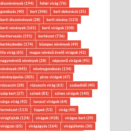
dísznövények
(194)
fehér virág
(76)
gondozás
(40)
kert
(346)
kert dekoráció
(35)
kerti dísznövények
(28)
kerti növény
(123)
kerti növények
(165)
kerti virágok
(108)
kerttervezés
(191)
kertészet
(736)
kertészkedés
(174)
közepes növények
(49)
lila virág
(65)
magas növésű évelő virágok
(42)
nagyméretű növények
(28)
népszerű virágok
(95)
növények
(445)
növénygondozás
(134)
növényápolás
(305)
piros virágok
(47)
rózsaszín
(28)
rózsaszín virág
(61)
szabadidő
(40)
szép kert
(27)
színek
(81)
színes virágok
(140)
sárga virág
(42)
tavaszi virágok
(64)
természet
(113)
tippek
(53)
virág
(40)
virágfajták
(124)
virágok
(418)
virágos kert
(39)
virágzás
(65)
virágágyás
(164)
virágültetés
(30)