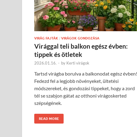
VIRÁG FAJTÁK
/
VIRÁGOK GONDOZÁSA
Virággal teli balkon egész évben:
tippek és ötletek
2026.01.16.
-
by
Kerti virágok
Tartsd virágba borulva a balkonodat egész évben
Fedezd fel a legjobb növényeket, ültetési
módszereket, és gondozási tippeket, hogy a zord
tél se szabjon gátat az otthoni virágoskerted
szépségének.
READ MORE