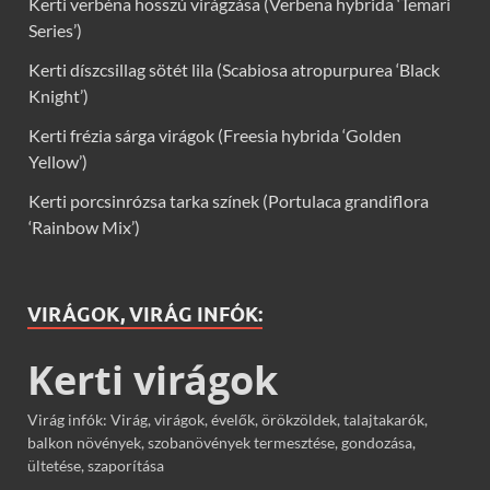
Kerti verbéna hosszú virágzása (Verbena hybrida ‘Temari
Series’)
Kerti díszcsillag sötét lila (Scabiosa atropurpurea ‘Black
Knight’)
Kerti frézia sárga virágok (Freesia hybrida ‘Golden
Yellow’)
Kerti porcsinrózsa tarka színek (Portulaca grandiflora
‘Rainbow Mix’)
VIRÁGOK, VIRÁG INFÓK:
Kerti virágok
Virág infók: Virág, virágok, évelők, örökzöldek, talajtakarók,
balkon növények, szobanövények termesztése, gondozása,
ültetése, szaporítása