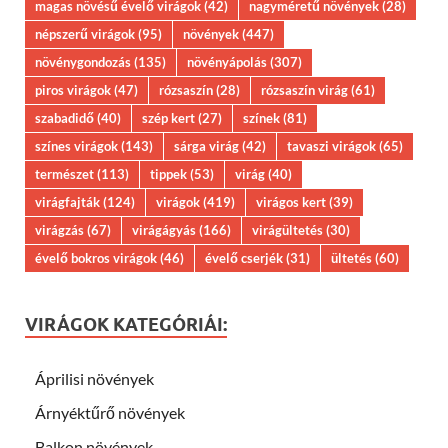
magas növésű évelő virágok
(42)
nagyméretű növények
(28)
népszerű virágok
(95)
növények
(447)
növénygondozás
(135)
növényápolás
(307)
piros virágok
(47)
rózsaszín
(28)
rózsaszín virág
(61)
szabadidő
(40)
szép kert
(27)
színek
(81)
színes virágok
(143)
sárga virág
(42)
tavaszi virágok
(65)
természet
(113)
tippek
(53)
virág
(40)
virágfajták
(124)
virágok
(419)
virágos kert
(39)
virágzás
(67)
virágágyás
(166)
virágültetés
(30)
évelő bokros virágok
(46)
évelő cserjék
(31)
ültetés
(60)
VIRÁGOK KATEGÓRIÁI:
Áprilisi növények
Árnyéktűrő növények
Balkon növények