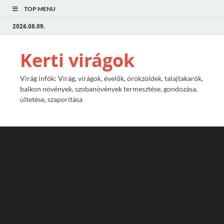
TOP MENU
2026.08.09.
Kerti virágok
Virág infók: Virág, virágok, évelők, örökzöldek, talajtakarók,
balkon növények, szobanövények termesztése, gondozása,
ültetése, szaporítása