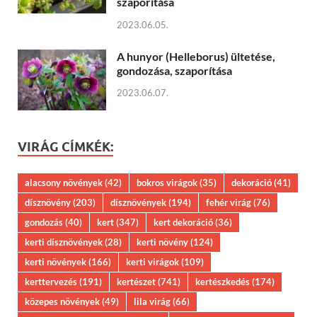
szaporítása
2023.06.05.
A hunyor (Helleborus) ültetése,
gondozása, szaporítása
2023.06.07.
VIRÁG CÍMKÉK:
alacsony növények
(42)
bokros virágok
(35)
dekoráció
(41)
dísznövény
(203)
dísznövények
(194)
fehér virág
(76)
gondozás
(40)
kert
(347)
kert dekoráció
(36)
kerti dísznövények
(28)
kerti növény
(124)
kerti növények
(166)
kerti virágok
(109)
kerttervezés
(191)
kertészet
(741)
kertészkedés
(174)
közepes növények
(49)
lila virág
(66)