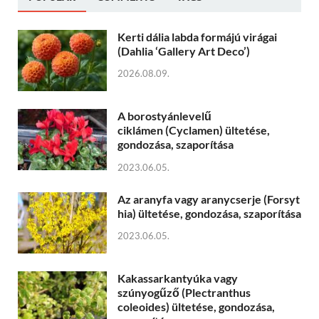
Kerti dália labda formájú virágai
(Dahlia ‘Gallery Art Deco’)
2026.08.09.
A borostyánlevelű
ciklámen (Cyclamen) ültetése,
gondozása, szaporítása
2023.06.05.
Az aranyfa vagy aranycserje (Forsyt
hia) ültetése, gondozása, szaporítása
2023.06.05.
Kakassarkantyúka vagy
szúnyogűző (Plectranthus
coleoides) ültetése, gondozása,