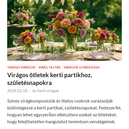
TAVASZI VIRÁGOK
/
VIRÁG FAJTÁK
/
VIRÁGOK GONDOZÁSA
Virágos ötletek kerti partikhoz,
születésnapokra
2026.02.18.
-
by
Kerti virágok
Színes virágkompozíciók és illatos csokrok varázsolják
különlegessé a kerti partikat, születésnapokat. Fedezze fel,
hogyan lehet egyszerűen elkészíteni ezeket az ötleteket,
hogy felejthetetlen hangulatot teremtsen vendégeinek.