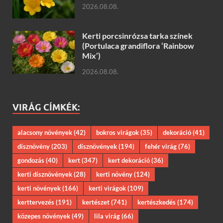
2026.08.08.
Kerti porcsinrózsa tarka színek
(Portulaca grandiflora ‘Rainbow
Mix’)
2026.08.08.
VIRÁG CÍMKÉK:
alacsony növények
(42)
bokros virágok
(35)
dekoráció
(41)
dísznövény
(203)
dísznövények
(194)
fehér virág
(76)
gondozás
(40)
kert
(347)
kert dekoráció
(36)
kerti dísznövények
(28)
kerti növény
(124)
kerti növények
(166)
kerti virágok
(109)
kerttervezés
(191)
kertészet
(741)
kertészkedés
(174)
közepes növények
(49)
lila virág
(66)