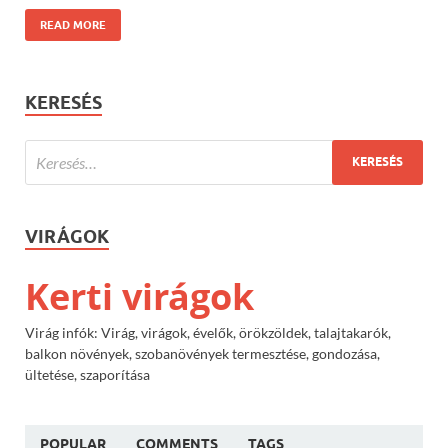
READ MORE
KERESÉS
VIRÁGOK
Kerti virágok
Virág infók: Virág, virágok, évelők, örökzöldek, talajtakarók,
balkon növények, szobanövények termesztése, gondozása,
ültetése, szaporítása
POPULAR
COMMENTS
TAGS