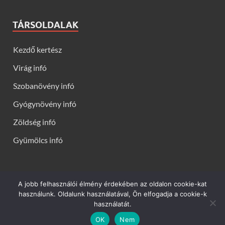
TÁRSOLDALAK
Kezdő kertész
Virág infó
Szobanövény infó
Gyógynövény infó
Zöldség infó
Gyümölcs infó
A jobb felhasználói élmény érdekében az oldalon cookie-kat
Kerti virágok - Virág infók: Virág, virágok, évelők, örökzöldek,
használunk. Oldalunk használatával, Ön elfogadja a cookie-k
talajtakarók, balkon növények, szobanövények termesztése,
használatát.
gondozása, ültetése, szaporítása
OK
Nem
Powered by
WordPress
and
HitMag
.