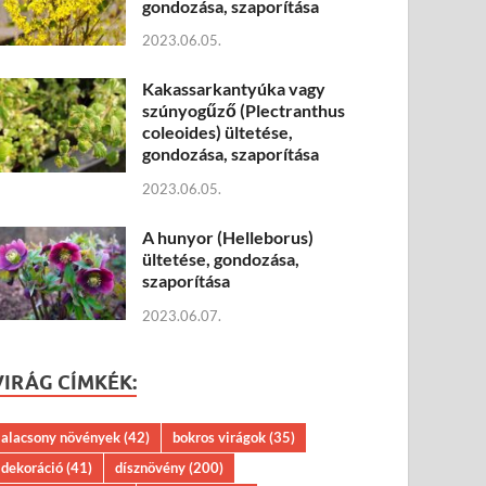
gondozása, szaporítása
2023.06.05.
Kakassarkantyúka vagy
szúnyogűző (Plectranthus
coleoides) ültetése,
gondozása, szaporítása
2023.06.05.
A hunyor (Helleborus)
ültetése, gondozása,
szaporítása
2023.06.07.
VIRÁG CÍMKÉK:
alacsony növények
(42)
bokros virágok
(35)
dekoráció
(41)
dísznövény
(200)