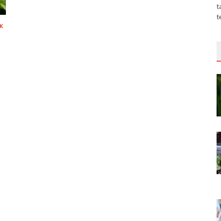
t
t
K