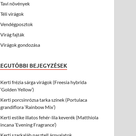
Tavi növények
Téli virágok
Vendégposztok
Virág fajták
Virágok gondozása
LEGUTÓBBI BEJEGYZÉSEK
Kerti frézia sárga virágok (Freesia hybrida
‘Golden Yellow’)
Kerti porcsinrózsa tarka színek (Portulaca
grandiflora ‘Rainbow Mix’)
Kerti estike illatos fehér-lila keverék (Matthiola
incana ‘Evening Fragrance’)
Kerti szarkaláb pasztell árnyalatok