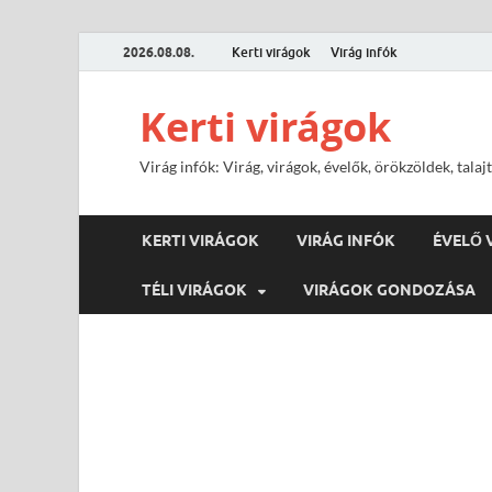
2026.08.08.
Kerti virágok
Virág infók
Kerti virágok
Virág infók: Virág, virágok, évelők, örökzöldek, tal
KERTI VIRÁGOK
VIRÁG INFÓK
ÉVELŐ 
TÉLI VIRÁGOK
VIRÁGOK GONDOZÁSA