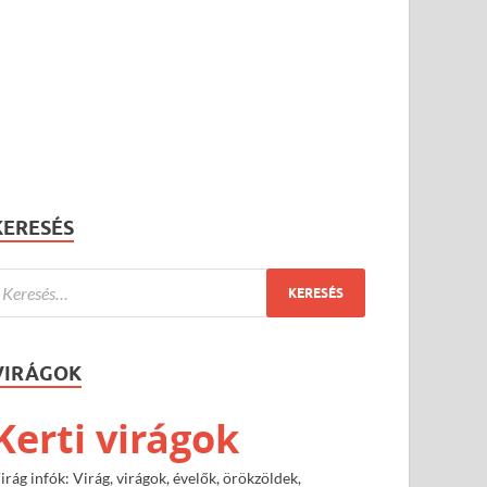
KERESÉS
VIRÁGOK
Kerti virágok
irág infók: Virág, virágok, évelők, örökzöldek,