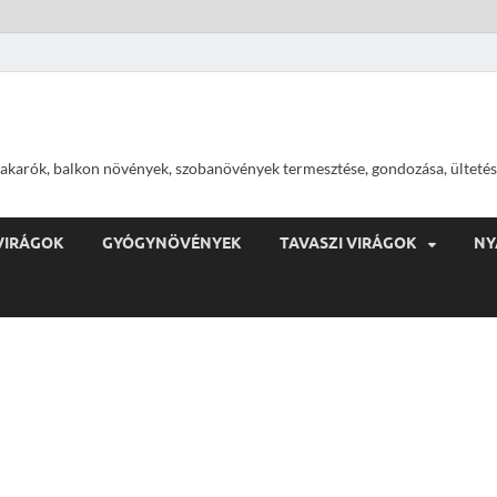
ajtakarók, balkon növények, szobanövények termesztése, gondozása, ültetés
VIRÁGOK
GYÓGYNÖVÉNYEK
TAVASZI VIRÁGOK
NY