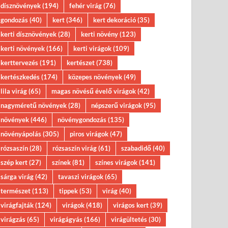
dísznövények
(194)
fehér virág
(76)
gondozás
(40)
kert
(346)
kert dekoráció
(35)
kerti dísznövények
(28)
kerti növény
(123)
kerti növények
(166)
kerti virágok
(109)
kerttervezés
(191)
kertészet
(738)
kertészkedés
(174)
közepes növények
(49)
lila virág
(65)
magas növésű évelő virágok
(42)
nagyméretű növények
(28)
népszerű virágok
(95)
növények
(446)
növénygondozás
(135)
növényápolás
(305)
piros virágok
(47)
rózsaszín
(28)
rózsaszín virág
(61)
szabadidő
(40)
szép kert
(27)
színek
(81)
színes virágok
(141)
sárga virág
(42)
tavaszi virágok
(65)
természet
(113)
tippek
(53)
virág
(40)
virágfajták
(124)
virágok
(418)
virágos kert
(39)
virágzás
(65)
virágágyás
(166)
virágültetés
(30)