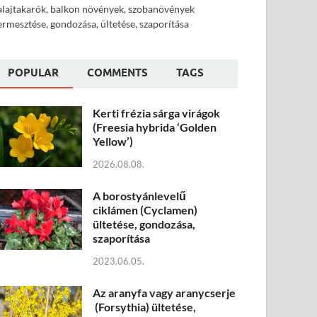
alajtakarók, balkon növények, szobanövények
ermesztése, gondozása, ültetése, szaporítása
POPULAR
COMMENTS
TAGS
Kerti frézia sárga virágok
(Freesia hybrida ‘Golden
Yellow’)
2026.08.08.
A borostyánlevelű
ciklámen (Cyclamen)
ültetése, gondozása,
szaporítása
2023.06.05.
Az aranyfa vagy aranycserje
(Forsythia) ültetése,