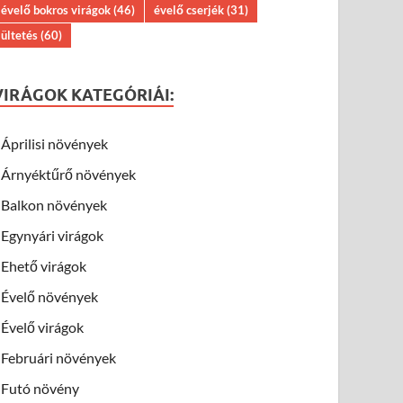
évelő bokros virágok
(46)
évelő cserjék
(31)
ültetés
(60)
VIRÁGOK KATEGÓRIÁI:
Áprilisi növények
Árnyéktűrő növények
Balkon növények
Egynyári virágok
Ehető virágok
Évelő növények
Évelő virágok
Februári növények
Futó növény