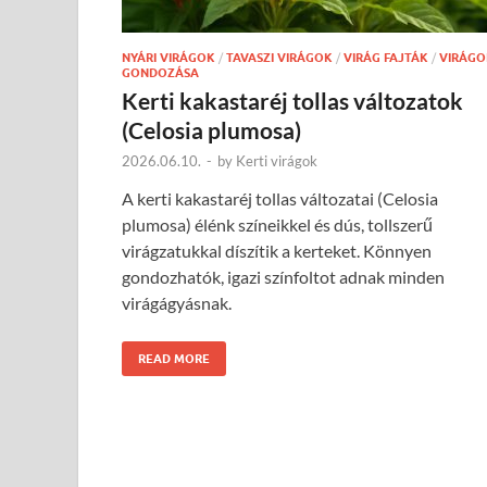
NYÁRI VIRÁGOK
/
TAVASZI VIRÁGOK
/
VIRÁG FAJTÁK
/
VIRÁGO
GONDOZÁSA
Kerti kakastaréj tollas változatok
(Celosia plumosa)
2026.06.10.
-
by
Kerti virágok
A kerti kakastaréj tollas változatai (Celosia
plumosa) élénk színeikkel és dús, tollszerű
virágzatukkal díszítik a kerteket. Könnyen
gondozhatók, igazi színfoltot adnak minden
virágágyásnak.
READ MORE