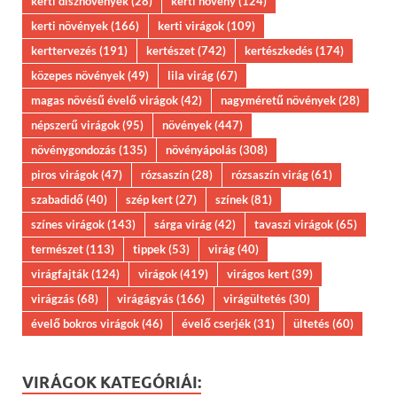
kerti dísznövények
(28)
kerti növény
(124)
kerti növények
(166)
kerti virágok
(109)
kerttervezés
(191)
kertészet
(742)
kertészkedés
(174)
közepes növények
(49)
lila virág
(67)
magas növésű évelő virágok
(42)
nagyméretű növények
(28)
népszerű virágok
(95)
növények
(447)
növénygondozás
(135)
növényápolás
(308)
piros virágok
(47)
rózsaszín
(28)
rózsaszín virág
(61)
szabadidő
(40)
szép kert
(27)
színek
(81)
színes virágok
(143)
sárga virág
(42)
tavaszi virágok
(65)
természet
(113)
tippek
(53)
virág
(40)
virágfajták
(124)
virágok
(419)
virágos kert
(39)
virágzás
(68)
virágágyás
(166)
virágültetés
(30)
évelő bokros virágok
(46)
évelő cserjék
(31)
ültetés
(60)
VIRÁGOK KATEGÓRIÁI: