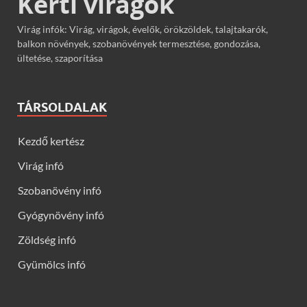
Kerti virágok
Virág infók: Virág, virágok, évelők, örökzöldek, talajtakarók,
balkon növények, szobanövények termesztése, gondozása,
ültetése, szaporítása
TÁRSOLDALAK
Kezdő kertész
Virág infó
Szobanövény infó
Gyógynövény infó
Zöldség infó
Gyümölcs infó