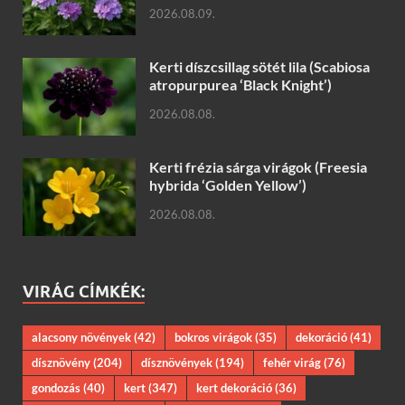
2026.08.09.
Kerti díszcsillag sötét lila (Scabiosa
atropurpurea ‘Black Knight’)
2026.08.08.
Kerti frézia sárga virágok (Freesia
hybrida ‘Golden Yellow’)
2026.08.08.
VIRÁG CÍMKÉK:
alacsony növények
(42)
bokros virágok
(35)
dekoráció
(41)
dísznövény
(204)
dísznövények
(194)
fehér virág
(76)
gondozás
(40)
kert
(347)
kert dekoráció
(36)