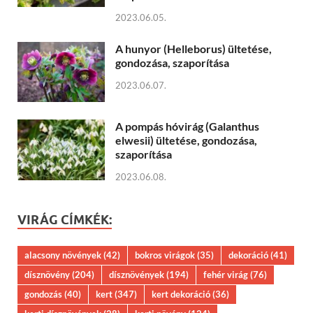
2023.06.05.
A hunyor (Helleborus) ültetése,
gondozása, szaporítása
2023.06.07.
A pompás hóvirág (Galanthus
elwesii) ültetése, gondozása,
szaporítása
2023.06.08.
VIRÁG CÍMKÉK:
alacsony növények
(42)
bokros virágok
(35)
dekoráció
(41)
dísznövény
(204)
dísznövények
(194)
fehér virág
(76)
gondozás
(40)
kert
(347)
kert dekoráció
(36)