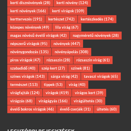
kerti dísznövények
(28)
kerti növény
(124)
kerti növények
(166)
kerti virágok
(109)
kerttervezés
(191)
kertészet
(742)
kertészkedés
(174)
közepes növények
(49)
lila virág
(67)
magas növésű évelő virágok
(42)
nagyméretű növények
(28)
népszerű virágok
(95)
növények
(447)
növénygondozás
(135)
növényápolás
(308)
piros virágok
(47)
rózsaszín
(28)
rózsaszín virág
(61)
szabadidő
(40)
szép kert
(27)
színek
(81)
színes virágok
(143)
sárga virág
(42)
tavaszi virágok
(65)
természet
(113)
tippek
(53)
virág
(40)
virágfajták
(124)
virágok
(419)
virágos kert
(39)
virágzás
(68)
virágágyás
(166)
virágültetés
(30)
évelő bokros virágok
(46)
évelő cserjék
(31)
ültetés
(60)