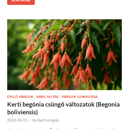
READ MORE
ÉVELŐ VIRÁGOK
/
VIRÁG FAJTÁK
/
VIRÁGOK GONDOZÁSA
Kerti begónia csüngő változatok (Begonia
boliviensis)
2026.06.01.
-
by
Kerti virágok