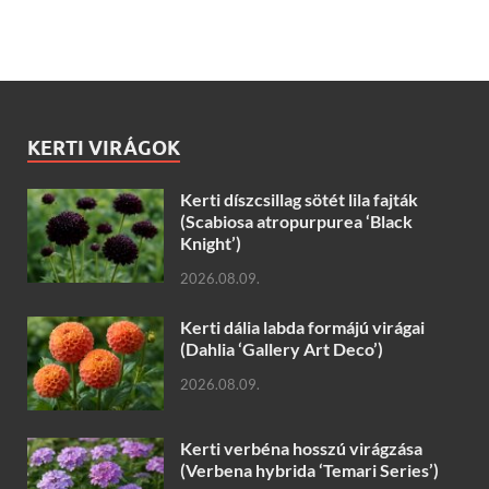
KERTI VIRÁGOK
Kerti díszcsillag sötét lila fajták
(Scabiosa atropurpurea ‘Black
Knight’)
2026.08.09.
Kerti dália labda formájú virágai
(Dahlia ‘Gallery Art Deco’)
2026.08.09.
Kerti verbéna hosszú virágzása
(Verbena hybrida ‘Temari Series’)