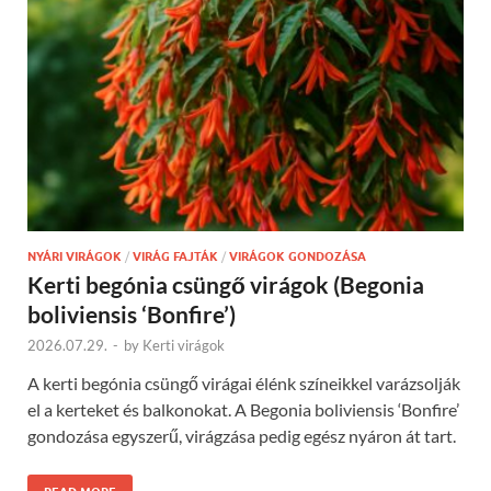
NYÁRI VIRÁGOK
/
VIRÁG FAJTÁK
/
VIRÁGOK GONDOZÁSA
Kerti begónia csüngő virágok (Begonia
boliviensis ‘Bonfire’)
2026.07.29.
-
by
Kerti virágok
A kerti begónia csüngő virágai élénk színeikkel varázsolják
el a kerteket és balkonokat. A Begonia boliviensis ‘Bonfire’
gondozása egyszerű, virágzása pedig egész nyáron át tart.