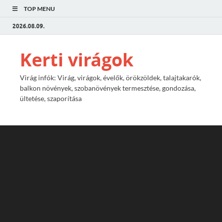
TOP MENU
2026.08.09.
Kerti virágok
Virág infók: Virág, virágok, évelők, örökzöldek, talajtakarók,
balkon növények, szobanövények termesztése, gondozása,
ültetése, szaporítása