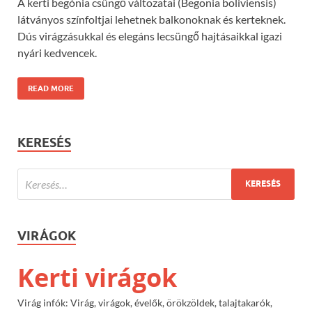
A kerti begónia csüngő változatai (Begonia boliviensis)
látványos színfoltjai lehetnek balkonoknak és kerteknek.
Dús virágzásukkal és elegáns lecsüngő hajtásaikkal igazi
nyári kedvencek.
READ MORE
KERESÉS
VIRÁGOK
Kerti virágok
Virág infók: Virág, virágok, évelők, örökzöldek, talajtakarók,