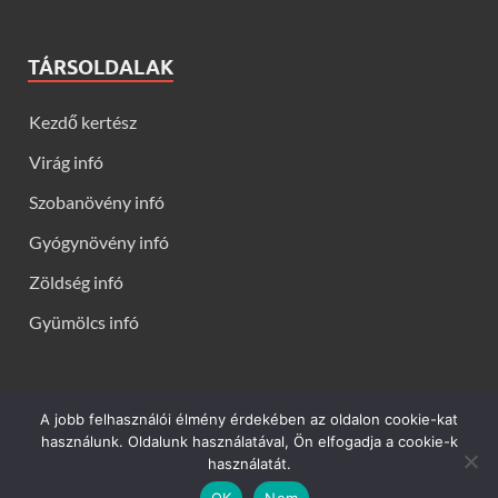
TÁRSOLDALAK
Kezdő kertész
Virág infó
Szobanövény infó
Gyógynövény infó
Zöldség infó
Gyümölcs infó
A jobb felhasználói élmény érdekében az oldalon cookie-kat
Kerti virágok - Virág infók: Virág, virágok, évelők, örökzöldek,
használunk. Oldalunk használatával, Ön elfogadja a cookie-k
talajtakarók, balkon növények, szobanövények termesztése,
használatát.
gondozása, ültetése, szaporítása
OK
Nem