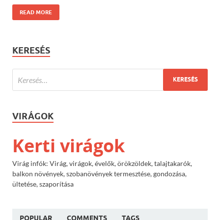
READ MORE
KERESÉS
VIRÁGOK
Kerti virágok
Virág infók: Virág, virágok, évelők, örökzöldek, talajtakarók,
balkon növények, szobanövények termesztése, gondozása,
ültetése, szaporítása
POPULAR
COMMENTS
TAGS