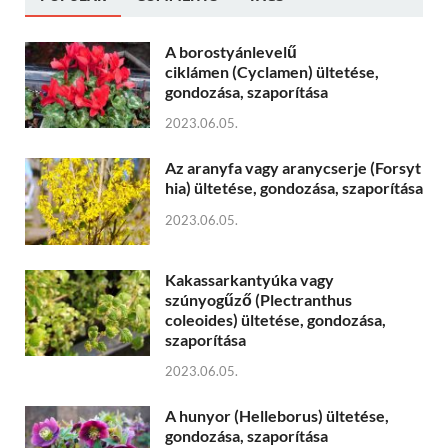
A borostyánlevelű
ciklámen (Cyclamen) ültetése,
gondozása, szaporítása
2023.06.05.
Az aranyfa vagy aranycserje (Forsyt
hia) ültetése, gondozása, szaporítása
2023.06.05.
Kakassarkantyúka vagy
szúnyogűző (Plectranthus
coleoides) ültetése, gondozása,
szaporítása
2023.06.05.
A hunyor (Helleborus) ültetése,
gondozása, szaporítása