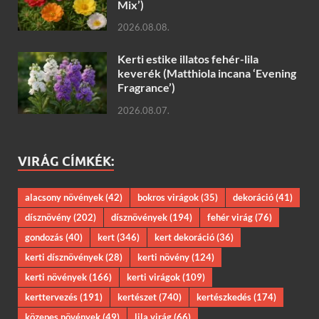
Mix’)
2026.08.08.
Kerti estike illatos fehér-lila
keverék (Matthiola incana ‘Evening
Fragrance’)
2026.08.07.
VIRÁG CÍMKÉK:
alacsony növények
(42)
bokros virágok
(35)
dekoráció
(41)
dísznövény
(202)
dísznövények
(194)
fehér virág
(76)
gondozás
(40)
kert
(346)
kert dekoráció
(36)
kerti dísznövények
(28)
kerti növény
(124)
kerti növények
(166)
kerti virágok
(109)
kerttervezés
(191)
kertészet
(740)
kertészkedés
(174)
közepes növények
(49)
lila virág
(66)