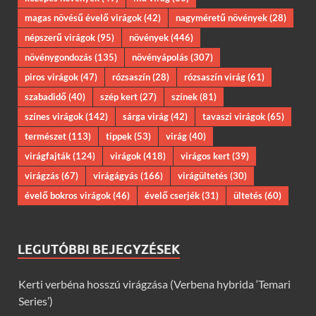
magas növésű évelő virágok
(42)
nagyméretű növények
(28)
népszerű virágok
(95)
növények
(446)
növénygondozás
(135)
növényápolás
(307)
piros virágok
(47)
rózsaszín
(28)
rózsaszín virág
(61)
szabadidő
(40)
szép kert
(27)
színek
(81)
színes virágok
(142)
sárga virág
(42)
tavaszi virágok
(65)
természet
(113)
tippek
(53)
virág
(40)
virágfajták
(124)
virágok
(418)
virágos kert
(39)
virágzás
(67)
virágágyás
(166)
virágültetés
(30)
évelő bokros virágok
(46)
évelő cserjék
(31)
ültetés
(60)
LEGUTÓBBI BEJEGYZÉSEK
Kerti verbéna hosszú virágzása (Verbena hybrida ‘Temari
Series’)