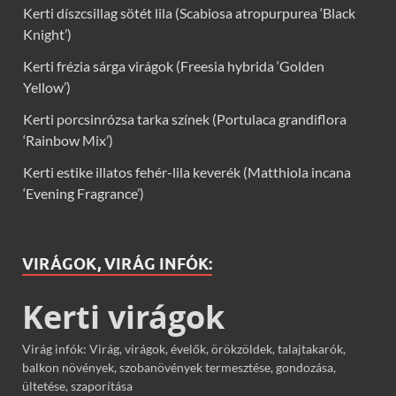
Kerti díszcsillag sötét lila (Scabiosa atropurpurea ‘Black
Knight’)
Kerti frézia sárga virágok (Freesia hybrida ‘Golden
Yellow’)
Kerti porcsinrózsa tarka színek (Portulaca grandiflora
‘Rainbow Mix’)
Kerti estike illatos fehér-lila keverék (Matthiola incana
‘Evening Fragrance’)
VIRÁGOK, VIRÁG INFÓK:
Kerti virágok
Virág infók: Virág, virágok, évelők, örökzöldek, talajtakarók,
balkon növények, szobanövények termesztése, gondozása,
ültetése, szaporítása