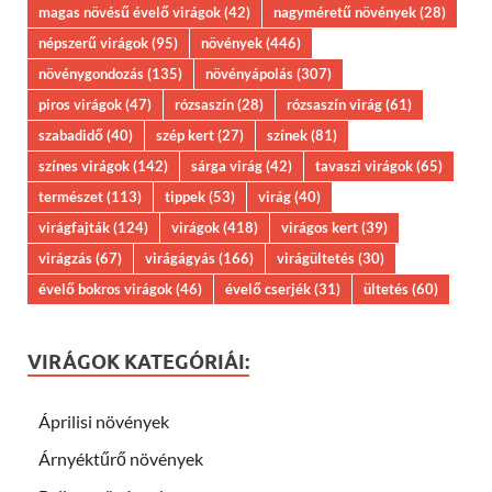
magas növésű évelő virágok
(42)
nagyméretű növények
(28)
népszerű virágok
(95)
növények
(446)
növénygondozás
(135)
növényápolás
(307)
piros virágok
(47)
rózsaszín
(28)
rózsaszín virág
(61)
szabadidő
(40)
szép kert
(27)
színek
(81)
színes virágok
(142)
sárga virág
(42)
tavaszi virágok
(65)
természet
(113)
tippek
(53)
virág
(40)
virágfajták
(124)
virágok
(418)
virágos kert
(39)
virágzás
(67)
virágágyás
(166)
virágültetés
(30)
évelő bokros virágok
(46)
évelő cserjék
(31)
ültetés
(60)
VIRÁGOK KATEGÓRIÁI:
Áprilisi növények
Árnyéktűrő növények