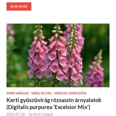
READ MORE
NYÁRI VIRÁGOK
/
VIRÁG FAJTÁK
/
VIRÁGOK GONDOZÁSA
Kerti gyűszűvirág rózsaszín árnyalatok
(Digitalis purpurea ‘Excelsior Mix’)
2026.07.18.
-
by
Kerti virágok