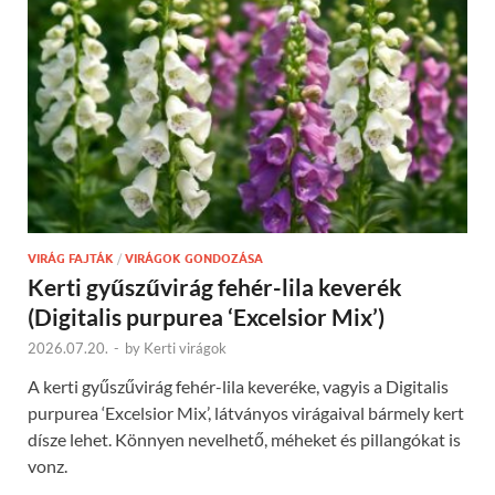
VIRÁG FAJTÁK
/
VIRÁGOK GONDOZÁSA
Kerti gyűszűvirág fehér-lila keverék
(Digitalis purpurea ‘Excelsior Mix’)
2026.07.20.
-
by
Kerti virágok
A kerti gyűszűvirág fehér-lila keveréke, vagyis a Digitalis
purpurea ‘Excelsior Mix’, látványos virágaival bármely kert
dísze lehet. Könnyen nevelhető, méheket és pillangókat is
vonz.