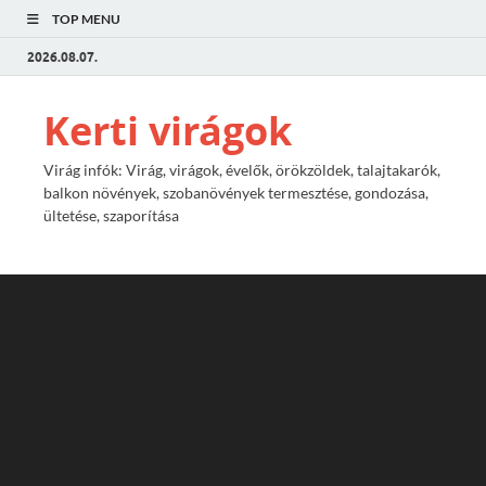
TOP MENU
2026.08.07.
Kerti virágok
Virág infók: Virág, virágok, évelők, örökzöldek, talajtakarók,
balkon növények, szobanövények termesztése, gondozása,
ültetése, szaporítása