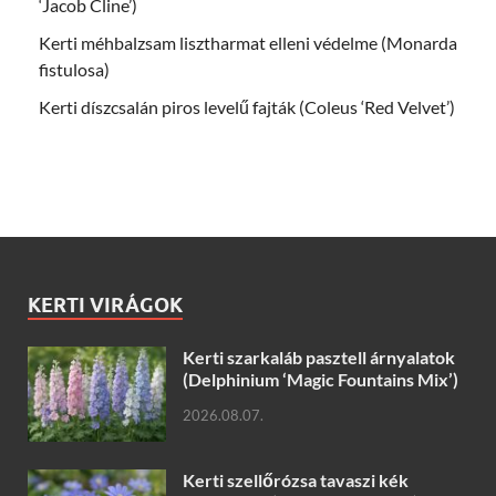
‘Jacob Cline’)
Kerti méhbalzsam lisztharmat elleni védelme (Monarda
fistulosa)
Kerti díszcsalán piros levelű fajták (Coleus ‘Red Velvet’)
KERTI VIRÁGOK
Kerti szarkaláb pasztell árnyalatok
(Delphinium ‘Magic Fountains Mix’)
2026.08.07.
Kerti szellőrózsa tavaszi kék