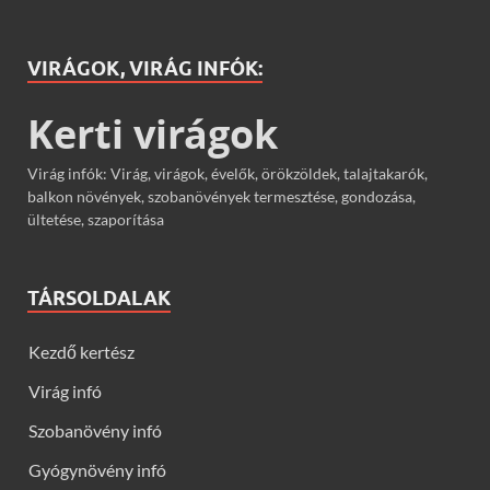
VIRÁGOK, VIRÁG INFÓK:
Kerti virágok
Virág infók: Virág, virágok, évelők, örökzöldek, talajtakarók,
balkon növények, szobanövények termesztése, gondozása,
ültetése, szaporítása
TÁRSOLDALAK
Kezdő kertész
Virág infó
Szobanövény infó
Gyógynövény infó