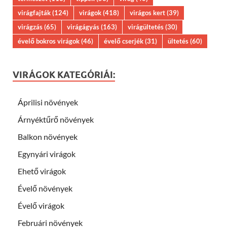
virágfajták
(124)
virágok
(418)
virágos kert
(39)
virágzás
(65)
virágágyás
(163)
virágültetés
(30)
évelő bokros virágok
(46)
évelő cserjék
(31)
ültetés
(60)
VIRÁGOK KATEGÓRIÁI:
Áprilisi növények
Árnyéktűrő növények
Balkon növények
Egynyári virágok
Ehető virágok
Évelő növények
Évelő virágok
Februári növények