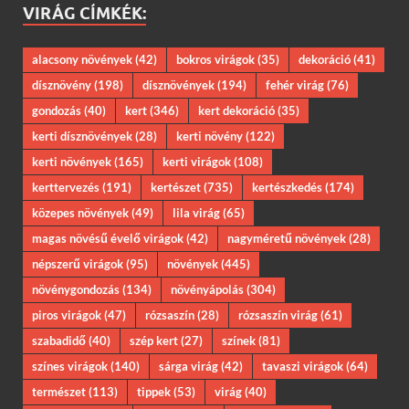
VIRÁG CÍMKÉK:
alacsony növények
(42)
bokros virágok
(35)
dekoráció
(41)
dísznövény
(198)
dísznövények
(194)
fehér virág
(76)
gondozás
(40)
kert
(346)
kert dekoráció
(35)
kerti dísznövények
(28)
kerti növény
(122)
kerti növények
(165)
kerti virágok
(108)
kerttervezés
(191)
kertészet
(735)
kertészkedés
(174)
közepes növények
(49)
lila virág
(65)
magas növésű évelő virágok
(42)
nagyméretű növények
(28)
népszerű virágok
(95)
növények
(445)
növénygondozás
(134)
növényápolás
(304)
piros virágok
(47)
rózsaszín
(28)
rózsaszín virág
(61)
szabadidő
(40)
szép kert
(27)
színek
(81)
színes virágok
(140)
sárga virág
(42)
tavaszi virágok
(64)
természet
(113)
tippek
(53)
virág
(40)