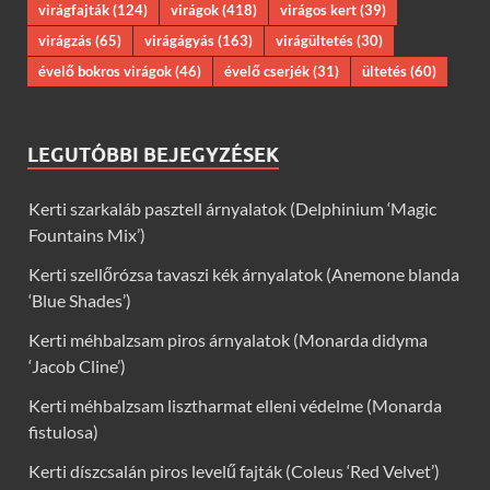
virágfajták
(124)
virágok
(418)
virágos kert
(39)
virágzás
(65)
virágágyás
(163)
virágültetés
(30)
évelő bokros virágok
(46)
évelő cserjék
(31)
ültetés
(60)
LEGUTÓBBI BEJEGYZÉSEK
Kerti szarkaláb pasztell árnyalatok (Delphinium ‘Magic
Fountains Mix’)
Kerti szellőrózsa tavaszi kék árnyalatok (Anemone blanda
‘Blue Shades’)
Kerti méhbalzsam piros árnyalatok (Monarda didyma
‘Jacob Cline’)
Kerti méhbalzsam lisztharmat elleni védelme (Monarda
fistulosa)
Kerti díszcsalán piros levelű fajták (Coleus ‘Red Velvet’)