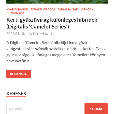
NYÁRI VIRÁGOK
/
TAVASZI VIRÁGOK
/
VIRÁG FAJTÁK
/
VIRÁGOK
GONDOZÁSA
Kerti gyűszűvirág különleges hibridek
(Digitalis ‘Camelot Series’)
2026.05.18.
-
by
Kerti virágok
A Digitalis ‘Camelot Series’ hibridjei lenyűgöző
virágzatukkal és színváltozataikkal díszítik a kertet. Ezek a
gyűszűvirágok különleges megjelenésük mellett könnyen
nevelhetők is.
READ MORE
KERESÉS