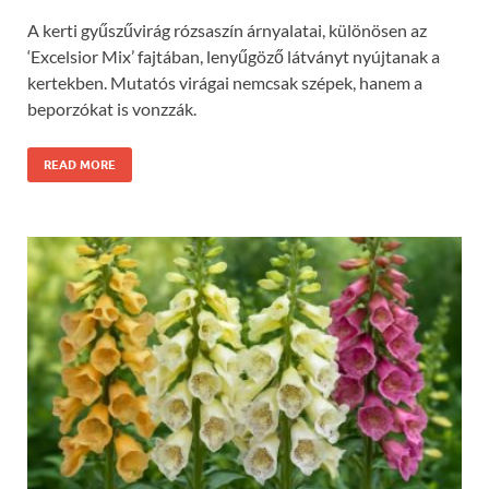
A kerti gyűszűvirág rózsaszín árnyalatai, különösen az
‘Excelsior Mix’ fajtában, lenyűgöző látványt nyújtanak a
kertekben. Mutatós virágai nemcsak szépek, hanem a
beporzókat is vonzzák.
READ MORE