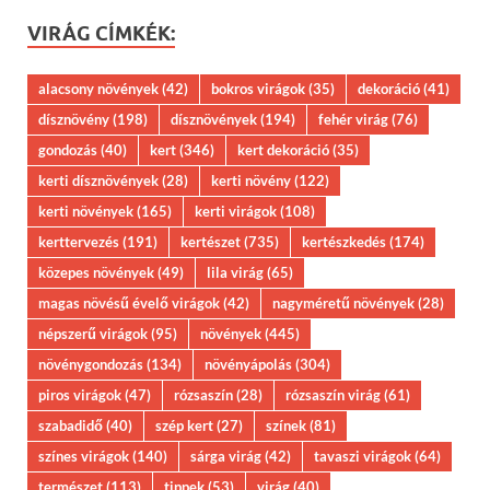
VIRÁG CÍMKÉK:
alacsony növények
(42)
bokros virágok
(35)
dekoráció
(41)
dísznövény
(198)
dísznövények
(194)
fehér virág
(76)
gondozás
(40)
kert
(346)
kert dekoráció
(35)
kerti dísznövények
(28)
kerti növény
(122)
kerti növények
(165)
kerti virágok
(108)
kerttervezés
(191)
kertészet
(735)
kertészkedés
(174)
közepes növények
(49)
lila virág
(65)
magas növésű évelő virágok
(42)
nagyméretű növények
(28)
népszerű virágok
(95)
növények
(445)
növénygondozás
(134)
növényápolás
(304)
piros virágok
(47)
rózsaszín
(28)
rózsaszín virág
(61)
szabadidő
(40)
szép kert
(27)
színek
(81)
színes virágok
(140)
sárga virág
(42)
tavaszi virágok
(64)
természet
(113)
tippek
(53)
virág
(40)