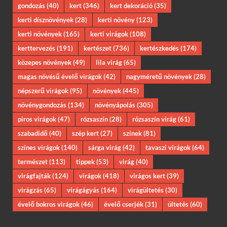
gondozás
(40)
kert
(346)
kert dekoráció
(35)
kerti dísznövények
(28)
kerti növény
(123)
kerti növények
(165)
kerti virágok
(108)
kerttervezés
(191)
kertészet
(736)
kertészkedés
(174)
közepes növények
(49)
lila virág
(65)
magas növésű évelő virágok
(42)
nagyméretű növények
(28)
népszerű virágok
(95)
növények
(445)
növénygondozás
(134)
növényápolás
(305)
piros virágok
(47)
rózsaszín
(28)
rózsaszín virág
(61)
szabadidő
(40)
szép kert
(27)
színek
(81)
színes virágok
(140)
sárga virág
(42)
tavaszi virágok
(64)
természet
(113)
tippek
(53)
virág
(40)
virágfajták
(124)
virágok
(418)
virágos kert
(39)
virágzás
(65)
virágágyás
(164)
virágültetés
(30)
évelő bokros virágok
(46)
évelő cserjék
(31)
ültetés
(60)