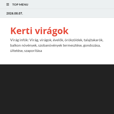
TOP MENU
2026.08.07.
Kerti virágok
Virág infók: Virág, virágok, évelők, örökzöldek, talajtakarók,
balkon növények, szobanövények termesztése, gondozása,
ültetése, szaporítása