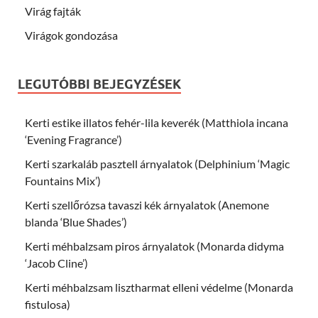
Virág fajták
Virágok gondozása
LEGUTÓBBI BEJEGYZÉSEK
Kerti estike illatos fehér-lila keverék (Matthiola incana
‘Evening Fragrance’)
Kerti szarkaláb pasztell árnyalatok (Delphinium ‘Magic
Fountains Mix’)
Kerti szellőrózsa tavaszi kék árnyalatok (Anemone
blanda ‘Blue Shades’)
Kerti méhbalzsam piros árnyalatok (Monarda didyma
‘Jacob Cline’)
Kerti méhbalzsam lisztharmat elleni védelme (Monarda
fistulosa)