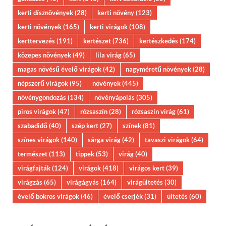
kerti dísznövények
(28)
kerti növény
(123)
kerti növények
(165)
kerti virágok
(108)
kerttervezés
(191)
kertészet
(736)
kertészkedés
(174)
közepes növények
(49)
lila virág
(65)
magas növésű évelő virágok
(42)
nagyméretű növények
(28)
népszerű virágok
(95)
növények
(445)
növénygondozás
(134)
növényápolás
(305)
piros virágok
(47)
rózsaszín
(28)
rózsaszín virág
(61)
szabadidő
(40)
szép kert
(27)
színek
(81)
színes virágok
(140)
sárga virág
(42)
tavaszi virágok
(64)
természet
(113)
tippek
(53)
virág
(40)
virágfajták
(124)
virágok
(418)
virágos kert
(39)
virágzás
(65)
virágágyás
(164)
virágültetés
(30)
évelő bokros virágok
(46)
évelő cserjék
(31)
ültetés
(60)