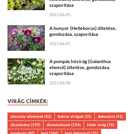
szaporítása
2023.06.05.
A hunyor (Helleborus) ültetése,
gondozása, szaporítása
2023.06.07.
A pompás hóvirág (Galanthus
elwesii) ültetése, gondozása,
szaporítása
2023.06.08.
VIRÁG CÍMKÉK:
alacsony növények
(42)
bokros virágok
(35)
dekoráció
(41)
dísznövény
(199)
dísznövények
(194)
fehér virág
(76)
gondozás
(40)
kert
(346)
kert dekoráció
(35)