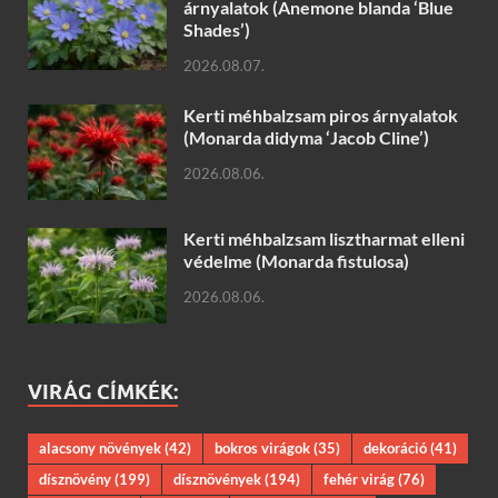
árnyalatok (Anemone blanda ‘Blue
Shades’)
2026.08.07.
Kerti méhbalzsam piros árnyalatok
(Monarda didyma ‘Jacob Cline’)
2026.08.06.
Kerti méhbalzsam lisztharmat elleni
védelme (Monarda fistulosa)
2026.08.06.
VIRÁG CÍMKÉK:
alacsony növények
(42)
bokros virágok
(35)
dekoráció
(41)
dísznövény
(199)
dísznövények
(194)
fehér virág
(76)