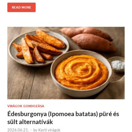
READ MORE
VIRÁGOK GONDOZÁSA
Édesburgonya (Ipomoea batatas) püré és
sült alternatívák
2026.06.21.
-
by
Kerti virágok