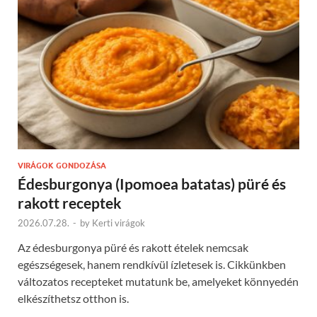
VIRÁGOK GONDOZÁSA
Édesburgonya (Ipomoea batatas) püré és
rakott receptek
2026.07.28.
-
by
Kerti virágok
Az édesburgonya püré és rakott ételek nemcsak
egészségesek, hanem rendkívül ízletesek is. Cikkünkben
változatos recepteket mutatunk be, amelyeket könnyedén
elkészíthetsz otthon is.