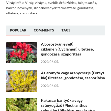
Virág infók: Virág, virágok, évelők, örökzöldek, talajtakarók,
balkon növények, szobanövények termesztése, gondozása,
ültetése, szaporítása
POPULAR
COMMENTS
TAGS
A borostyánlevelű
ciklámen (Cyclamen) ültetése,
gondozása, szaporítása
2023.06.05.
Az aranyfa vagy aranycserje (Forsyt
hia) ültetése, gondozása, szaporítása
2023.06.05.
Kakassarkantyúka vagy
szúnyogűző (Plectranthus
coleoides) ültetése, gondozása,