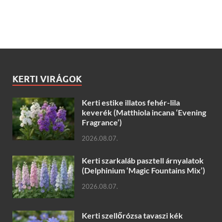
KERTI VIRÁGOK
Kerti estike illatos fehér-lila
keverék (Matthiola incana ‘Evening
Fragrance’)
2026.08.07.
Kerti szarkaláb pasztell árnyalatok
(Delphinium ‘Magic Fountains Mix’)
2026.08.07.
Kerti szellőrózsa tavaszi kék