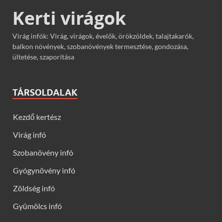
Kerti virágok
Virág infók: Virág, virágok, évelők, örökzöldek, talajtakarók,
balkon növények, szobanövények termesztése, gondozása,
ültetése, szaporítása
TÁRSOLDALAK
Kezdő kertész
Virág infó
Szobanövény infó
Gyógynövény infó
Zöldség infó
Gyümölcs infó