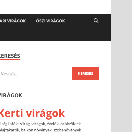
ÁRI VIRÁGOK
ŐSZI VIRÁGOK
KERESÉS
VIRÁGOK
Kerti virágok
irág infók: Virág, virágok, évelők, örökzöldek,
alajtakarók, balkon növények, szobanövények