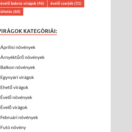
évelő bokros virágok
(46)
évelő cserjék
(31)
ültetés
(60)
VIRÁGOK KATEGÓRIÁI:
Áprilisi növények
Árnyéktűrő növények
Balkon növények
Egynyári virágok
Ehető virágok
Évelő növények
Évelő virágok
Februári növények
Futó növény