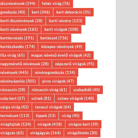
dísznövények
(194)
fehér virág
(76)
gondozás
(40)
kert
(346)
kert dekoráció
(35)
kerti dísznövények
(28)
kerti növény
(123)
kerti növények
(165)
kerti virágok
(108)
kerttervezés
(191)
kertészet
(736)
kertészkedés
(174)
közepes növények
(49)
lila virág
(65)
magas növésű évelő virágok
(42)
nagyméretű növények
(28)
népszerű virágok
(95)
növények
(445)
növénygondozás
(134)
növényápolás
(305)
piros virágok
(47)
rózsaszín
(28)
rózsaszín virág
(61)
szabadidő
(40)
szép kert
(27)
színek
(81)
színes virágok
(140)
sárga virág
(42)
tavaszi virágok
(64)
természet
(113)
tippek
(53)
virág
(40)
virágfajták
(124)
virágok
(418)
virágos kert
(39)
virágzás
(65)
virágágyás
(164)
virágültetés
(30)