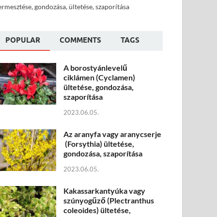
ermesztése, gondozása, ültetése, szaporítása
POPULAR
COMMENTS
TAGS
A borostyánlevelű
ciklámen (Cyclamen)
ültetése, gondozása,
szaporítása
2023.06.05.
Az aranyfa vagy aranycserje
(Forsythia) ültetése,
gondozása, szaporítása
2023.06.05.
Kakassarkantyúka vagy
szúnyogűző (Plectranthus
coleoides) ültetése,