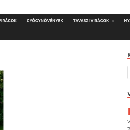
VIRÁGOK
GYÓGYNÖVÉNYEK
TAVASZI VIRÁGOK
NY
V
t