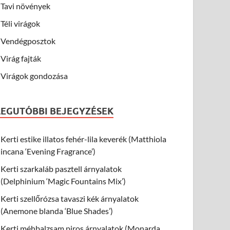
Tavi növények
Téli virágok
Vendégposztok
Virág fajták
Virágok gondozása
LEGUTÓBBI BEJEGYZÉSEK
Kerti estike illatos fehér-lila keverék (Matthiola
incana ‘Evening Fragrance’)
Kerti szarkaláb pasztell árnyalatok
(Delphinium ‘Magic Fountains Mix’)
Kerti szellőrózsa tavaszi kék árnyalatok
(Anemone blanda ‘Blue Shades’)
Kerti méhbalzsam piros árnyalatok (Monarda