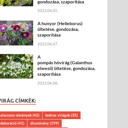
gondozása, szaporítása
2023.06.05.
A hunyor (Helleborus)
ültetése, gondozása,
szaporítása
2023.06.07.
A
pompás hóvirág (Galanthus
elwesii) ültetése, gondozása,
szaporítása
2023.06.08.
VIRÁG CÍMKÉK:
alacsony növények
(42)
bokros virágok
(35)
dekoráció
(41)
dísznövény
(199)