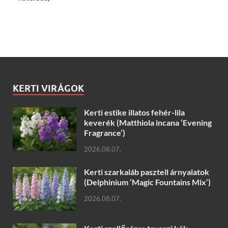
KERTI VIRÁGOK
Kerti estike illatos fehér-lila
keverék (Matthiola incana ‘Evening
Fragrance’)
2026.08.07.
Kerti szarkaláb pasztell árnyalatok
(Delphinium ‘Magic Fountains Mix’)
2026.08.07.