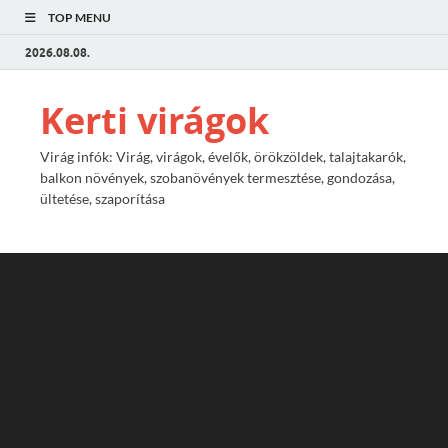
TOP MENU
2026.08.08.
Kerti virágok
Virág infók: Virág, virágok, évelők, örökzöldek, talajtakarók,
balkon növények, szobanövények termesztése, gondozása,
ültetése, szaporítása