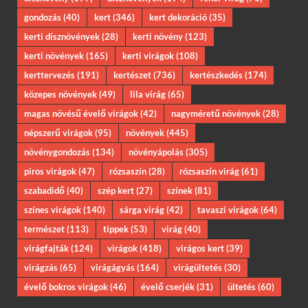
gondozás
(40)
kert
(346)
kert dekoráció
(35)
kerti dísznövények
(28)
kerti növény
(123)
kerti növények
(165)
kerti virágok
(108)
kerttervezés
(191)
kertészet
(736)
kertészkedés
(174)
közepes növények
(49)
lila virág
(65)
magas növésű évelő virágok
(42)
nagyméretű növények
(28)
népszerű virágok
(95)
növények
(445)
növénygondozás
(134)
növényápolás
(305)
piros virágok
(47)
rózsaszín
(28)
rózsaszín virág
(61)
szabadidő
(40)
szép kert
(27)
színek
(81)
színes virágok
(140)
sárga virág
(42)
tavaszi virágok
(64)
természet
(113)
tippek
(53)
virág
(40)
virágfajták
(124)
virágok
(418)
virágos kert
(39)
virágzás
(65)
virágágyás
(164)
virágültetés
(30)
évelő bokros virágok
(46)
évelő cserjék
(31)
ültetés
(60)