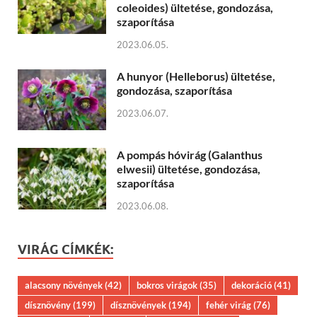
coleoides) ültetése, gondozása,
szaporítása
2023.06.05.
A hunyor (Helleborus) ültetése,
gondozása, szaporítása
2023.06.07.
A pompás hóvirág (Galanthus
elwesii) ültetése, gondozása,
szaporítása
2023.06.08.
VIRÁG CÍMKÉK:
alacsony növények
(42)
bokros virágok
(35)
dekoráció
(41)
dísznövény
(199)
dísznövények
(194)
fehér virág
(76)