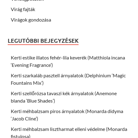
Virág fajták
Virágok gondozása
LEGUTÓBBI BEJEGYZÉSEK
Kerti estike illatos fehér-lila keverék (Matthiola incana
‘Evening Fragrance’)
Kerti szarkaláb pasztell árnyalatok (Delphinium ‘Magic
Fountains Mix’)
Kerti szellőrózsa tavaszi kék árnyalatok (Anemone
blanda ‘Blue Shades’)
Kerti méhbalzsam piros árnyalatok (Monarda didyma
‘Jacob Cline’)
Kerti méhbalzsam lisztharmat elleni védelme (Monarda
fistulosa)