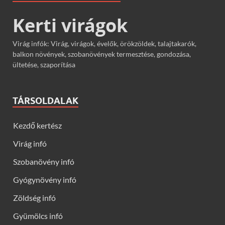
Kerti virágok
Virág infók: Virág, virágok, évelők, örökzöldek, talajtakarók,
balkon növények, szobanövények termesztése, gondozása,
ültetése, szaporítása
TÁRSOLDALAK
Kezdő kertész
Virág infó
Szobanövény infó
Gyógynövény infó
Zöldség infó
Gyümölcs infó