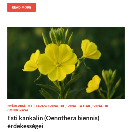
READ MORE
NYÁRI VIRÁGOK
/
TAVASZI VIRÁGOK
/
VIRÁG FAJTÁK
/
VIRÁGOK
GONDOZÁSA
Esti kankalin (Oenothera biennis)
érdekességei