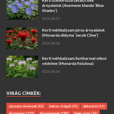
Kerti szellőrózsa tavaszi kék
árnyalatok (Anemone blanda ‘Blue
Shades’)
2026.08.07.
Kerti méhbalzsam piros árnyalatok
(Monarda didyma ‘Jacob Cline’)
2026.08.06.
Kerti méhbalzsam lisztharmat elleni
védelme (Monarda fistulosa)
2026.08.06.
VIRÁG CÍMKÉK:
alacsony növények
(42)
bokros virágok
(35)
dekoráció
(41)
dísznövény
(199)
dísznövények
(194)
fehér virág
(76)