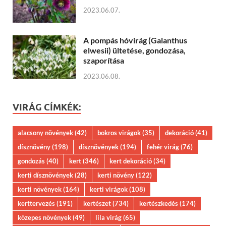
2023.06.07.
A pompás hóvirág (Galanthus
elwesii) ültetése, gondozása,
szaporítása
2023.06.08.
VIRÁG CÍMKÉK:
alacsony növények
(42)
bokros virágok
(35)
dekoráció
(41)
dísznövény
(198)
dísznövények
(194)
fehér virág
(76)
gondozás
(40)
kert
(346)
kert dekoráció
(34)
kerti dísznövények
(28)
kerti növény
(122)
kerti növények
(164)
kerti virágok
(108)
kerttervezés
(191)
kertészet
(734)
kertészkedés
(174)
közepes növények
(49)
lila virág
(65)