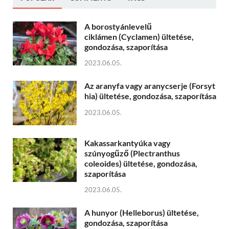
A borostyánlevelű
ciklámen (Cyclamen) ültetése,
gondozása, szaporítása
2023.06.05.
Az aranyfa vagy aranycserje (Forsyt
hia) ültetése, gondozása, szaporítása
2023.06.05.
Kakassarkantyúka vagy
szúnyogűző (Plectranthus
coleoides) ültetése, gondozása,
szaporítása
2023.06.05.
A hunyor (Helleborus) ültetése,
gondozása, szaporítása