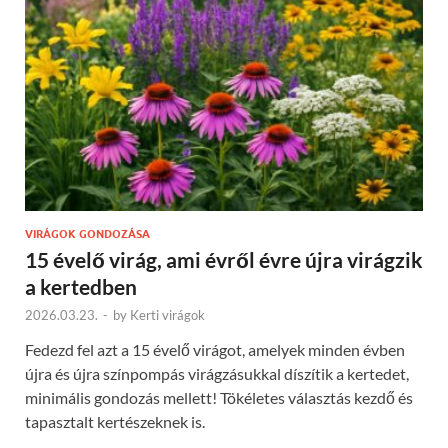
VIRÁGOK GONDOZÁSA
15 évelő virág, ami évről évre újra virágzik
a kertedben
2026.03.23.
-
by
Kerti virágok
Fedezd fel azt a 15 évelő virágot, amelyek minden évben
újra és újra színpompás virágzásukkal díszítik a kertedet,
minimális gondozás mellett! Tökéletes választás kezdő és
tapasztalt kertészeknek is.