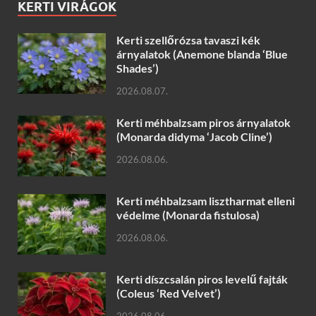
KERTI VIRÁGOK
Kerti szellőrózsa tavaszi kék
árnyalatok (Anemone blanda ‘Blue
Shades’)
2026.08.07.
Kerti méhbalzsam piros árnyalatok
(Monarda didyma ‘Jacob Cline’)
2026.08.06.
Kerti méhbalzsam lisztharmat elleni
védelme (Monarda fistulosa)
2026.08.06.
Kerti díszcsalán piros levelű fajták
(Coleus ‘Red Velvet’)