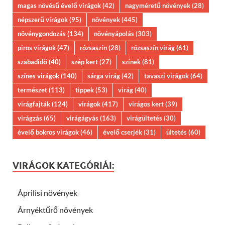
magas növésű évelő virágok
(42)
nagyméretű növények
(28)
népszerű virágok
(95)
növények
(445)
növénygondozás
(134)
növényápolás
(303)
piros virágok
(47)
rózsaszín
(28)
rózsaszín virág
(61)
szabadidő
(40)
szép kert
(27)
színek
(81)
színes virágok
(140)
sárga virág
(42)
tavaszi virágok
(64)
természet
(113)
tippek
(53)
virág
(40)
virágfajták
(124)
virágok
(417)
virágos kert
(39)
virágzás
(65)
virágágyás
(163)
virágültetés
(30)
évelő bokros virágok
(46)
évelő cserjék
(31)
ültetés
(60)
VIRÁGOK KATEGÓRIÁI:
Áprilisi növények
Árnyéktűrő növények