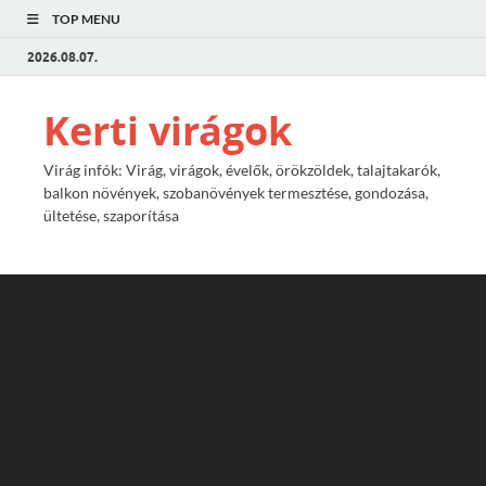
TOP MENU
2026.08.07.
Kerti virágok
Virág infók: Virág, virágok, évelők, örökzöldek, talajtakarók,
balkon növények, szobanövények termesztése, gondozása,
ültetése, szaporítása