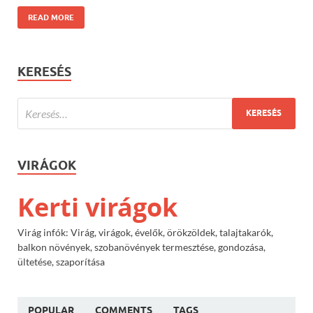
READ MORE
KERESÉS
VIRÁGOK
Kerti virágok
Virág infók: Virág, virágok, évelők, örökzöldek, talajtakarók,
balkon növények, szobanövények termesztése, gondozása,
ültetése, szaporítása
POPULAR
COMMENTS
TAGS