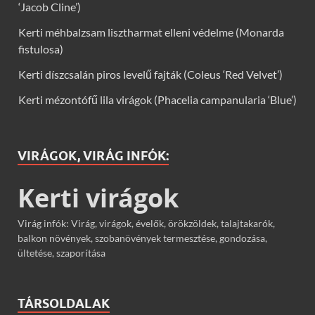
‘Jacob Cline’)
Kerti méhbalzsam lisztharmat elleni védelme (Monarda
fistulosa)
Kerti díszcsalán piros levelű fajták (Coleus ‘Red Velvet’)
Kerti mézontófű lila virágok (Phacelia campanularia ‘Blue’)
VIRÁGOK, VIRÁG INFÓK:
Kerti virágok
Virág infók: Virág, virágok, évelők, örökzöldek, talajtakarók,
balkon növények, szobanövények termesztése, gondozása,
ültetése, szaporítása
TÁRSOLDALAK