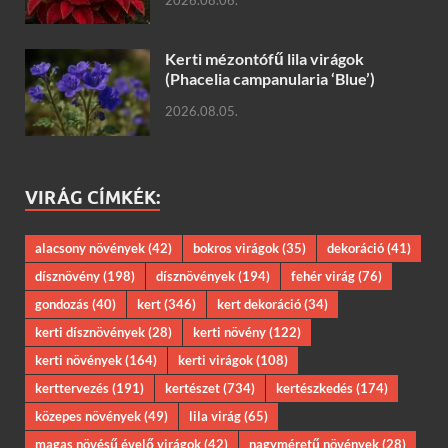
2026.08.06.
Kerti mézontófű lila virágok
(Phacelia campanularia ‘Blue’)
2026.08.05.
VIRÁG CÍMKÉK:
alacsony növények
(42)
bokros virágok
(35)
dekoráció
(41)
dísznövény
(198)
dísznövények
(194)
fehér virág
(76)
gondozás
(40)
kert
(346)
kert dekoráció
(34)
kerti dísznövények
(28)
kerti növény
(122)
kerti növények
(164)
kerti virágok
(108)
kerttervezés
(191)
kertészet
(734)
kertészkedés
(174)
közepes növények
(49)
lila virág
(65)
magas növésű évelő virágok
(42)
nagyméretű növények
(28)