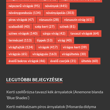
népszerű virágok
(95)
növények
(445)
növénygondozás
(134)
növényápolás
(303)
piros virágok
(47)
rózsaszín
(28)
rózsaszín virág
(61)
szabadidő
(40)
szép kert
(27)
színek
(81)
színes virágok
(140)
sárga virág
(42)
tavaszi virágok
(64)
természet
(113)
tippek
(53)
virág
(40)
virágfajták
(124)
virágok
(417)
virágos kert
(39)
virágzás
(65)
virágágyás
(163)
virágültetés
(30)
évelő bokros virágok
(46)
évelő cserjék
(31)
ültetés
(60)
LEGUTÓBBI BEJEGYZÉSEK
Kerti szellőrózsa tavaszi kék árnyalatok (Anemone blanda
‘Blue Shades’)
Kerti méhbalzsam piros árnyalatok (Monarda didyma