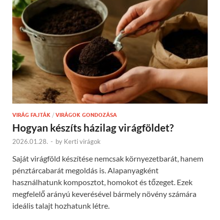
VIRÁG FAJTÁK
/
VIRÁGOK GONDOZÁSA
Hogyan készíts házilag virágföldet?
2026.01.28.
-
by
Kerti virágok
Saját virágföld készítése nemcsak környezetbarát, hanem
pénztárcabarát megoldás is. Alapanyagként
használhatunk komposztot, homokot és tőzeget. Ezek
megfelelő arányú keverésével bármely növény számára
ideális talajt hozhatunk létre.