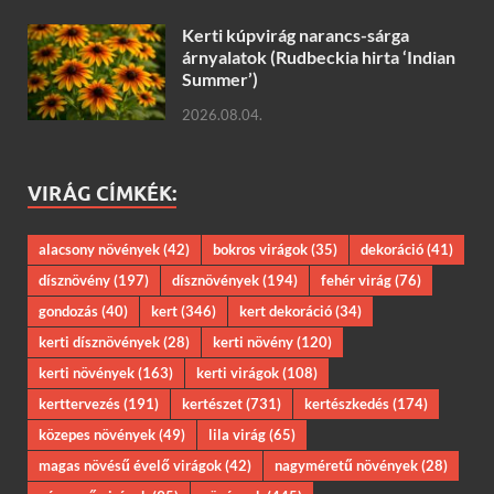
Kerti kúpvirág narancs-sárga
árnyalatok (Rudbeckia hirta ‘Indian
Summer’)
2026.08.04.
VIRÁG CÍMKÉK:
alacsony növények
(42)
bokros virágok
(35)
dekoráció
(41)
dísznövény
(197)
dísznövények
(194)
fehér virág
(76)
gondozás
(40)
kert
(346)
kert dekoráció
(34)
kerti dísznövények
(28)
kerti növény
(120)
kerti növények
(163)
kerti virágok
(108)
kerttervezés
(191)
kertészet
(731)
kertészkedés
(174)
közepes növények
(49)
lila virág
(65)
magas növésű évelő virágok
(42)
nagyméretű növények
(28)