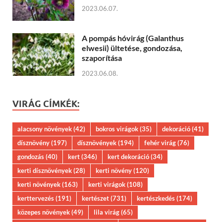
2023.06.07.
A pompás hóvirág (Galanthus
elwesii) ültetése, gondozása,
szaporítása
2023.06.08.
VIRÁG CÍMKÉK:
alacsony növények
(42)
bokros virágok
(35)
dekoráció
(41)
dísznövény
(197)
dísznövények
(194)
fehér virág
(76)
gondozás
(40)
kert
(346)
kert dekoráció
(34)
kerti dísznövények
(28)
kerti növény
(120)
kerti növények
(163)
kerti virágok
(108)
kerttervezés
(191)
kertészet
(731)
kertészkedés
(174)
közepes növények
(49)
lila virág
(65)