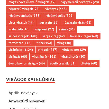
magas növésű évelő virágok
(42)
nagyméretű növények
(28)
népszerű virágok
(95)
növények
(445)
növénygondozás
(133)
növényápolás
(301)
piros virágok
(47)
rózsaszín
(28)
rózsaszín virág
(61)
szabadidő
(40)
szép kert
(27)
színek
(81)
színes virágok
(140)
sárga virág
(42)
tavaszi virágok
(63)
természet
(113)
tippek
(53)
virág
(40)
virágfajták
(124)
virágok
(417)
virágos kert
(39)
virágzás
(65)
virágágyás
(161)
virágültetés
(30)
évelő bokros virágok
(46)
évelő cserjék
(31)
ültetés
(60)
VIRÁGOK KATEGÓRIÁI:
Áprilisi növények
Árnyéktűrő növények