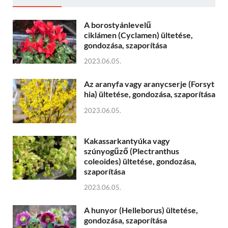
A borostyánlevelű
ciklámen (Cyclamen) ültetése,
gondozása, szaporítása
2023.06.05.
Az aranyfa vagy aranycserje (Forsyt
hia) ültetése, gondozása, szaporítása
2023.06.05.
Kakassarkantyúka vagy
szúnyogűző (Plectranthus
coleoides) ültetése, gondozása,
szaporítása
2023.06.05.
A hunyor (Helleborus) ültetése,
gondozása, szaporítása