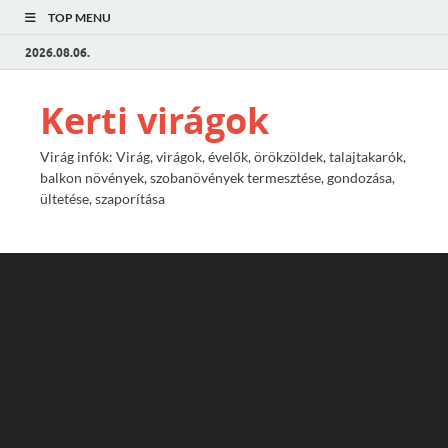
TOP MENU
2026.08.06.
Kerti virágok
Virág infók: Virág, virágok, évelők, örökzöldek, talajtakarók,
balkon növények, szobanövények termesztése, gondozása,
ültetése, szaporítása