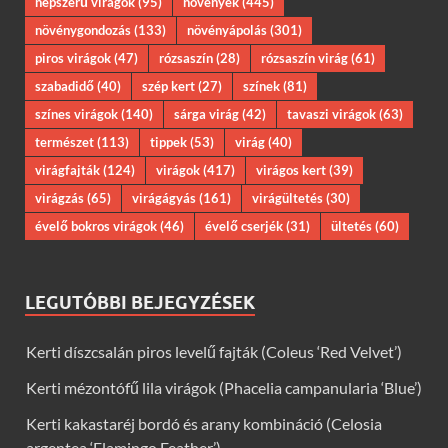
népszerű virágok
(95)
növények
(445)
növénygondozás
(133)
növényápolás
(301)
piros virágok
(47)
rózsaszín
(28)
rózsaszín virág
(61)
szabadidő
(40)
szép kert
(27)
színek
(81)
színes virágok
(140)
sárga virág
(42)
tavaszi virágok
(63)
természet
(113)
tippek
(53)
virág
(40)
virágfajták
(124)
virágok
(417)
virágos kert
(39)
virágzás
(65)
virágágyás
(161)
virágültetés
(30)
évelő bokros virágok
(46)
évelő cserjék
(31)
ültetés
(60)
LEGUTÓBBI BEJEGYZÉSEK
Kerti díszcsalán piros levelű fajták (Coleus ‘Red Velvet’)
Kerti mézontófű lila virágok (Phacelia campanularia ‘Blue’)
Kerti kakastaréj bordó és arany kombináció (Celosia
argentea ‘Flamingo Feather’)