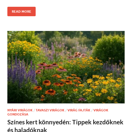
READ MORE
NYÁRI VIRÁGOK
/
TAVASZI VIRÁGOK
/
VIRÁG FAJTÁK
/
VIRÁGOK
GONDOZÁSA
Színes kert könnyedén: Tippek kezdőknek
és haladóknak