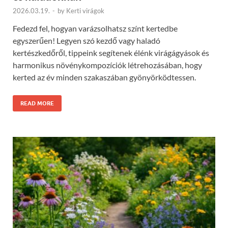
2026.03.19.
-
by
Kerti virágok
Fedezd fel, hogyan varázsolhatsz színt kertedbe
egyszerűen! Legyen szó kezdő vagy haladó
kertészkedőről, tippeink segítenek élénk virágágyások és
harmonikus növénykompozíciók létrehozásában, hogy
kerted az év minden szakaszában gyönyörködtessen.
READ MORE