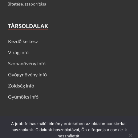
ültetése, szaporítása
TÁRSOLDALAK
Kezdő kertész
Virág infó
Szobanövény infó
Gyógynövény infó
Zöldség infó
Gyümölcs infó
A jobb felhasználói élmény érdekében az oldalon cookie-kat
Kerti virágok - Virág infók: Virág, virágok, évelők, örökzöldek,
használunk. Oldalunk használatával, Ön elfogadja a cookie-k
talajtakarók, balkon növények, szobanövények termesztése,
használatát.
gondozása, ültetése, szaporítása