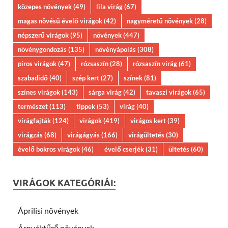
közepes növények
(49)
lila virág
(67)
magas növésű évelő virágok
(42)
nagyméretű növények
(28)
népszerű virágok
(95)
növények
(447)
növénygondozás
(135)
növényápolás
(308)
piros virágok
(47)
rózsaszín
(28)
rózsaszín virág
(61)
szabadidő
(40)
szép kert
(27)
színek
(81)
színes virágok
(143)
sárga virág
(42)
tavaszi virágok
(65)
természet
(113)
tippek
(53)
virág
(40)
virágfajták
(124)
virágok
(419)
virágos kert
(39)
virágzás
(68)
virágágyás
(166)
virágültetés
(30)
évelő bokros virágok
(46)
évelő cserjék
(31)
ültetés
(60)
VIRÁGOK KATEGÓRIÁI:
Áprilisi növények
Árnyéktűrő növények