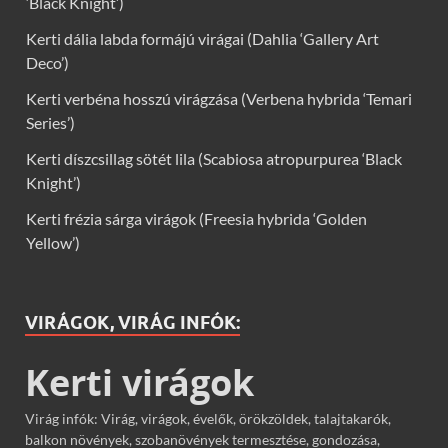
‘Black Knight’)
Kerti dália labda formájú virágai (Dahlia ‘Gallery Art
Deco’)
Kerti verbéna hosszú virágzása (Verbena hybrida ‘Temari
Series’)
Kerti díszcsillag sötét lila (Scabiosa atropurpurea ‘Black
Knight’)
Kerti frézia sárga virágok (Freesia hybrida ‘Golden
Yellow’)
VIRÁGOK, VIRÁG INFÓK:
Kerti virágok
Virág infók: Virág, virágok, évelők, örökzöldek, talajtakarók,
balkon növények, szobanövények termesztése, gondozása,