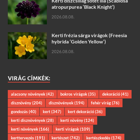
Kerti díszcsillag sötét lila (Scabiosa
atropurpurea ‘Black Knight’)
2026.08.08.
Kerti frézia sárga virágok (Freesia
hybrida ‘Golden Yellow’)
2026.08.08.
VIRÁG CÍMKÉK:
alacsony növények
(42)
bokros virágok
(35)
dekoráció
(41)
dísznövény
(204)
dísznövények
(194)
fehér virág
(76)
gondozás
(40)
kert
(347)
kert dekoráció
(36)
kerti dísznövények
(28)
kerti növény
(124)
kerti növények
(166)
kerti virágok
(109)
kerttervezés
(191)
kertészet
(742)
kertészkedés
(174)