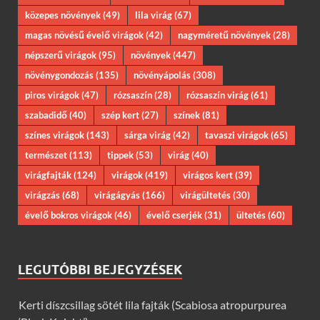
közepes növények
(49)
lila virág
(67)
magas növésű évelő virágok
(42)
nagyméretű növények
(28)
népszerű virágok
(95)
növények
(447)
növénygondozás
(135)
növényápolás
(308)
piros virágok
(47)
rózsaszín
(28)
rózsaszín virág
(61)
szabadidő
(40)
szép kert
(27)
színek
(81)
színes virágok
(143)
sárga virág
(42)
tavaszi virágok
(65)
természet
(113)
tippek
(53)
virág
(40)
virágfajták
(124)
virágok
(419)
virágos kert
(39)
virágzás
(68)
virágágyás
(166)
virágültetés
(30)
évelő bokros virágok
(46)
évelő cserjék
(31)
ültetés
(60)
LEGUTÓBBI BEJEGYZÉSEK
Kerti díszcsillag sötét lila fajták (Scabiosa atropurpurea