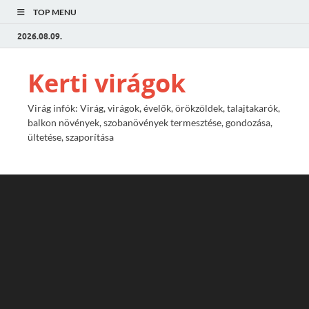
TOP MENU
2026.08.09.
Kerti virágok
Virág infók: Virág, virágok, évelők, örökzöldek, talajtakarók,
balkon növények, szobanövények termesztése, gondozása,
ültetése, szaporítása