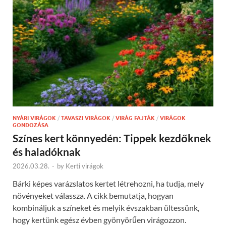
NYÁRI VIRÁGOK
/
TAVASZI VIRÁGOK
/
VIRÁG FAJTÁK
/
VIRÁGOK
GONDOZÁSA
Színes kert könnyedén: Tippek kezdőknek
és haladóknak
2026.03.28.
-
by
Kerti virágok
Bárki képes varázslatos kertet létrehozni, ha tudja, mely
növényeket válassza. A cikk bemutatja, hogyan
kombináljuk a színeket és melyik évszakban ültessünk,
hogy kertünk egész évben gyönyörűen virágozzon.