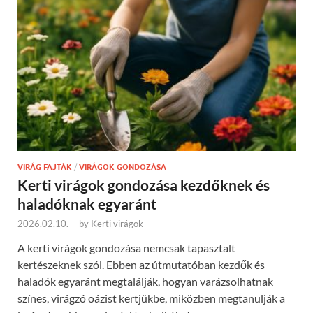
VIRÁG FAJTÁK
/
VIRÁGOK GONDOZÁSA
Kerti virágok gondozása kezdőknek és
haladóknak egyaránt
2026.02.10.
-
by
Kerti virágok
A kerti virágok gondozása nemcsak tapasztalt
kertészeknek szól. Ebben az útmutatóban kezdők és
haladók egyaránt megtalálják, hogyan varázsolhatnak
színes, virágzó oázist kertjükbe, miközben megtanulják a