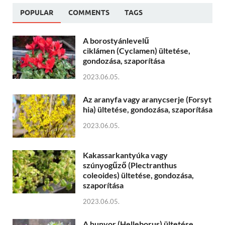
POPULAR
COMMENTS
TAGS
A borostyánlevelű
ciklámen (Cyclamen) ültetése,
gondozása, szaporítása
2023.06.05.
Az aranyfa vagy aranycserje (Forsyt
hia) ültetése, gondozása, szaporítása
2023.06.05.
Kakassarkantyúka vagy
szúnyogűző (Plectranthus
coleoides) ültetése, gondozása,
szaporítása
2023.06.05.
A hunyor (Helleborus) ültetése,