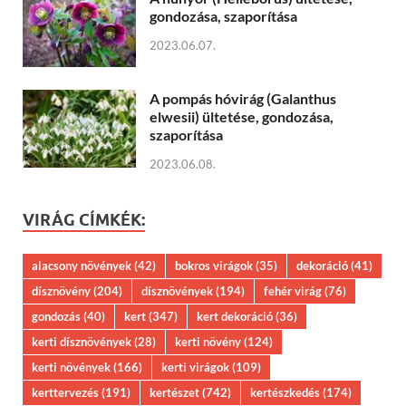
gondozása, szaporítása
2023.06.07.
A pompás hóvirág (Galanthus
elwesii) ültetése, gondozása,
szaporítása
2023.06.08.
VIRÁG CÍMKÉK:
alacsony növények
(42)
bokros virágok
(35)
dekoráció
(41)
dísznövény
(204)
dísznövények
(194)
fehér virág
(76)
gondozás
(40)
kert
(347)
kert dekoráció
(36)
kerti dísznövények
(28)
kerti növény
(124)
kerti növények
(166)
kerti virágok
(109)
kerttervezés
(191)
kertészet
(742)
kertészkedés
(174)