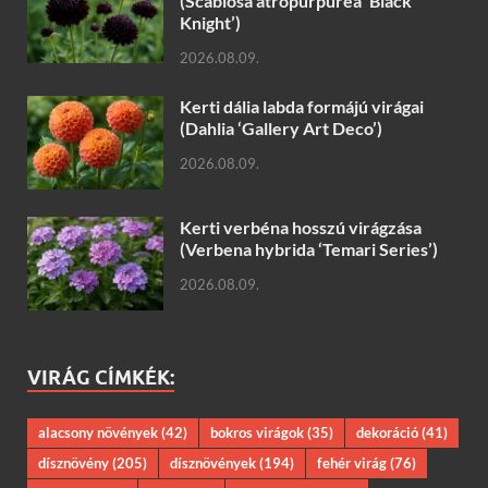
(Scabiosa atropurpurea ‘Black
Knight’)
2026.08.09.
Kerti dália labda formájú virágai
(Dahlia ‘Gallery Art Deco’)
2026.08.09.
Kerti verbéna hosszú virágzása
(Verbena hybrida ‘Temari Series’)
2026.08.09.
VIRÁG CÍMKÉK:
alacsony növények
(42)
bokros virágok
(35)
dekoráció
(41)
dísznövény
(205)
dísznövények
(194)
fehér virág
(76)