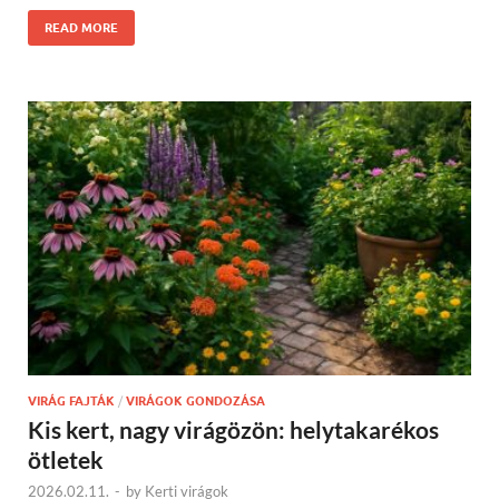
READ MORE
VIRÁG FAJTÁK
/
VIRÁGOK GONDOZÁSA
Kis kert, nagy virágözön: helytakarékos
ötletek
2026.02.11.
-
by
Kerti virágok