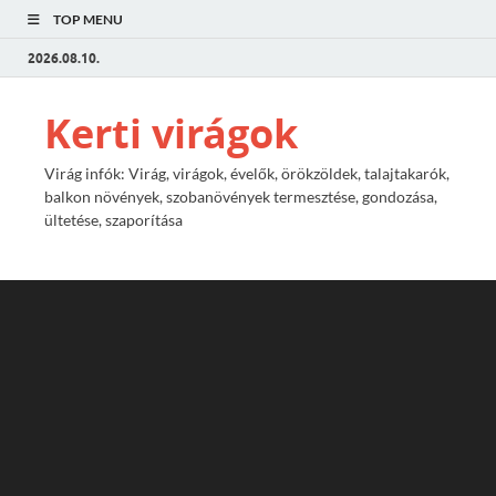
TOP MENU
2026.08.10.
Kerti virágok
Virág infók: Virág, virágok, évelők, örökzöldek, talajtakarók,
balkon növények, szobanövények termesztése, gondozása,
ültetése, szaporítása