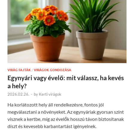
VIRÁG FAJTÁK
/
VIRÁGOK GONDOZÁSA
Egynyári vagy évelő: mit válassz, ha kevés
a hely?
2026.02.26.
-
by
Kerti virágok
Ha korlátozott hely áll rendelkezésre, fontos jól
megválasztani a növényeket. Az egynyáriak gyorsan színt
visznek a kertbe, míg az évelők hosszú távon biztosítanak
díszt és kevesebb karbantartást igényelnek.