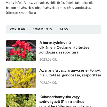
Virág infók: Virág, virágok, évelők, örökzöldek, talajtakarók,
balkon növények, szobanövények termesztése, gondozása,
ültetése, szaporítása
POPULAR
COMMENTS
TAGS
A borostyánlevelű
ciklámen (Cyclamen) ültetése,
gondozása, szaporítása
2023.06.05.
Az aranyfa vagy aranycserje (Forsyt
hia) ültetése, gondozása, szaporítása
2023.06.05.
Kakassarkantyúka vagy
szúnyogűző (Plectranthus
coleoides) ültetése, gondozása,