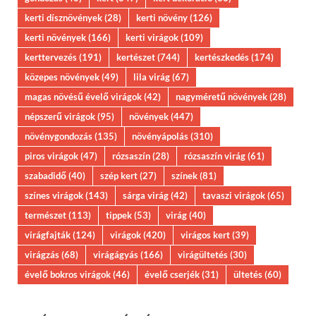
kerti dísznövények
(28)
kerti növény
(126)
kerti növények
(166)
kerti virágok
(109)
kerttervezés
(191)
kertészet
(744)
kertészkedés
(174)
közepes növények
(49)
lila virág
(67)
magas növésű évelő virágok
(42)
nagyméretű növények
(28)
népszerű virágok
(95)
növények
(447)
növénygondozás
(135)
növényápolás
(310)
piros virágok
(47)
rózsaszín
(28)
rózsaszín virág
(61)
szabadidő
(40)
szép kert
(27)
színek
(81)
színes virágok
(143)
sárga virág
(42)
tavaszi virágok
(65)
természet
(113)
tippek
(53)
virág
(40)
virágfajták
(124)
virágok
(420)
virágos kert
(39)
virágzás
(68)
virágágyás
(166)
virágültetés
(30)
évelő bokros virágok
(46)
évelő cserjék
(31)
ültetés
(60)