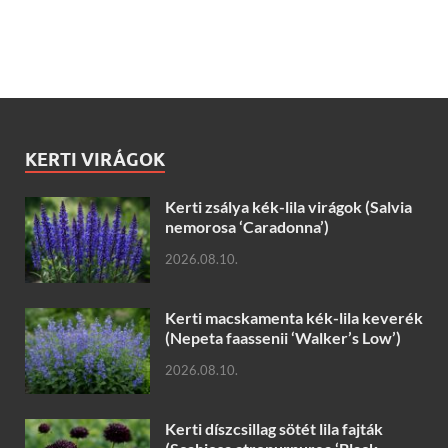
KERTI VIRÁGOK
Kerti zsálya kék-lila virágok (Salvia
nemorosa ‘Caradonna’)
2026.08.10.
Kerti macskamenta kék-lila keverék
(Nepeta faassenii ‘Walker’s Low’)
2026.08.10.
Kerti díszcsillag sötét lila fajták