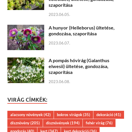
szaporítása
2023.06.05.
A hunyor (Helleborus) ültetése,
gondozása, szaporítása
2023.06.07.
A pompás hóvirág (Galanthus
elwesii) ültetése, gondozása,
szaporítása
2023.06.08.
VIRÁG CÍMKÉK:
alacsony növények
(42)
bokros virágok
(35)
dekoráció
(41)
dísznövény
(205)
dísznövények
(194)
fehér virág
(76)
gondozás
(40)
kert
(347)
kert dekoráció
(36)