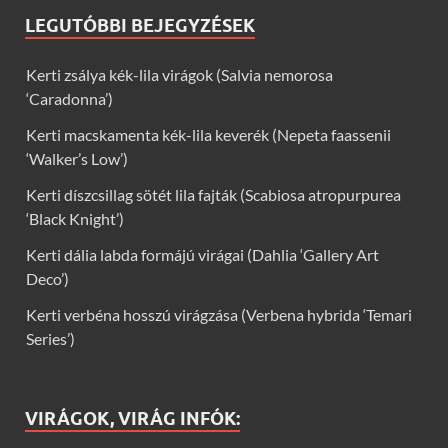
LEGUTÓBBI BEJEGYZÉSEK
Kerti zsálya kék-lila virágok (Salvia nemorosa
‘Caradonna’)
Kerti macskamenta kék-lila keverék (Nepeta faassenii
‘Walker’s Low’)
Kerti díszcsillag sötét lila fajták (Scabiosa atropurpurea
‘Black Knight’)
Kerti dália labda formájú virágai (Dahlia ‘Gallery Art
Deco’)
Kerti verbéna hosszú virágzása (Verbena hybrida ‘Temari
Series’)
VIRÁGOK, VIRÁG INFÓK: