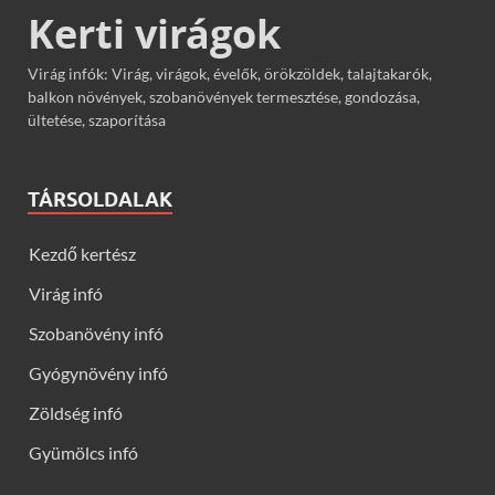
Kerti virágok
Virág infók: Virág, virágok, évelők, örökzöldek, talajtakarók,
balkon növények, szobanövények termesztése, gondozása,
ültetése, szaporítása
TÁRSOLDALAK
Kezdő kertész
Virág infó
Szobanövény infó
Gyógynövény infó
Zöldség infó
Gyümölcs infó