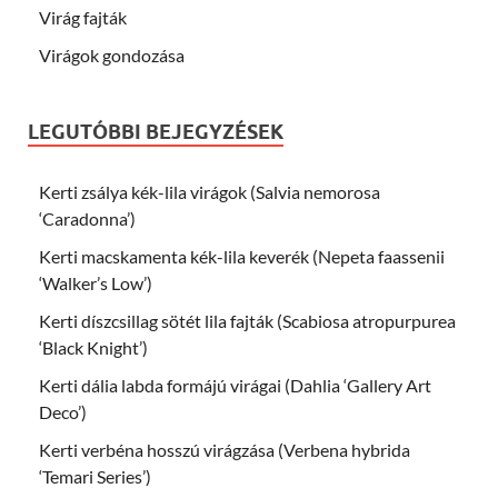
Virág fajták
Virágok gondozása
LEGUTÓBBI BEJEGYZÉSEK
Kerti zsálya kék-lila virágok (Salvia nemorosa
‘Caradonna’)
Kerti macskamenta kék-lila keverék (Nepeta faassenii
‘Walker’s Low’)
Kerti díszcsillag sötét lila fajták (Scabiosa atropurpurea
‘Black Knight’)
Kerti dália labda formájú virágai (Dahlia ‘Gallery Art
Deco’)
Kerti verbéna hosszú virágzása (Verbena hybrida
‘Temari Series’)