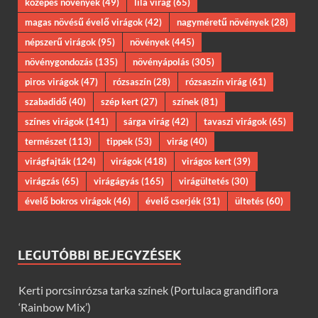
közepes növények
(49)
lila virág
(65)
magas növésű évelő virágok
(42)
nagyméretű növények
(28)
népszerű virágok
(95)
növények
(445)
növénygondozás
(135)
növényápolás
(305)
piros virágok
(47)
rózsaszín
(28)
rózsaszín virág
(61)
szabadidő
(40)
szép kert
(27)
színek
(81)
színes virágok
(141)
sárga virág
(42)
tavaszi virágok
(65)
természet
(113)
tippek
(53)
virág
(40)
virágfajták
(124)
virágok
(418)
virágos kert
(39)
virágzás
(65)
virágágyás
(165)
virágültetés
(30)
évelő bokros virágok
(46)
évelő cserjék
(31)
ültetés
(60)
LEGUTÓBBI BEJEGYZÉSEK
Kerti porcsinrózsa tarka színek (Portulaca grandiflora
‘Rainbow Mix’)