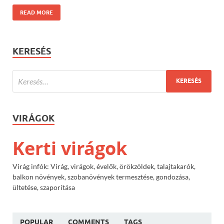
READ MORE
KERESÉS
VIRÁGOK
Kerti virágok
Virág infók: Virág, virágok, évelők, örökzöldek, talajtakarók,
balkon növények, szobanövények termesztése, gondozása,
ültetése, szaporítása
POPULAR
COMMENTS
TAGS