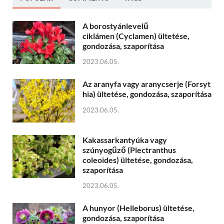
A borostyánlevelű
ciklámen (Cyclamen) ültetése,
gondozása, szaporítása
2023.06.05.
Az aranyfa vagy aranycserje (Forsyt
hia) ültetése, gondozása, szaporítása
2023.06.05.
Kakassarkantyúka vagy
szúnyogűző (Plectranthus
coleoides) ültetése, gondozása,
szaporítása
2023.06.05.
A hunyor (Helleborus) ültetése,
gondozása, szaporítása