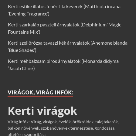
Kerti estike illatos fehér-lila keverék (Matthiola incana
‘Evening Fragrance’)
Kerti szarkaláb pasztell árnyalatok (Delphinium ‘Magic
Fountains Mix’)
Kerti szellőrózsa tavaszi kék árnyalatok (Anemone blanda
‘Blue Shades’)
Kerti méhbalzsam piros árnyalatok (Monarda didyma
‘Jacob Cline’)
VIRÁGOK, VIRÁG INFÓK:
Kerti virágok
Virág infók: Virág, virágok, évelők, örökzöldek, talajtakarók,
balkon növények, szobanövények termesztése, gondozása,
ültetése, szaporítása