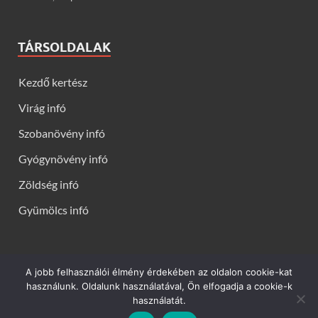
TÁRSOLDALAK
Kezdő kertész
Virág infó
Szobanövény infó
Gyógynövény infó
Zöldség infó
Gyümölcs infó
A jobb felhasználói élmény érdekében az oldalon cookie-kat
Kerti virágok - Virág infók: Virág, virágok, évelők, örökzöldek,
használunk. Oldalunk használatával, Ön elfogadja a cookie-k
talajtakarók, balkon növények, szobanövények termesztése,
használatát.
gondozása, ültetése, szaporítása