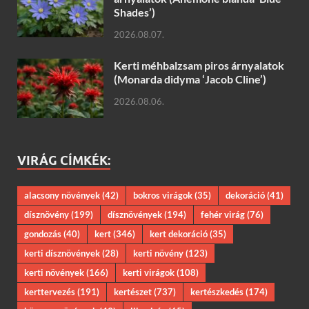
Shades’)
2026.08.07.
Kerti méhbalzsam piros árnyalatok
(Monarda didyma ‘Jacob Cline’)
2026.08.06.
VIRÁG CÍMKÉK:
alacsony növények
(42)
bokros virágok
(35)
dekoráció
(41)
dísznövény
(199)
dísznövények
(194)
fehér virág
(76)
gondozás
(40)
kert
(346)
kert dekoráció
(35)
kerti dísznövények
(28)
kerti növény
(123)
kerti növények
(166)
kerti virágok
(108)
kerttervezés
(191)
kertészet
(737)
kertészkedés
(174)