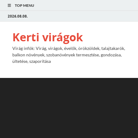
TOP MENU
2026.08.08.
Kerti virágok
Virág infók: Virág, virágok, évelők, örökzöldek, talajtakarók,
balkon növények, szobanövények termesztése, gondozása,
ültetése, szaporítása