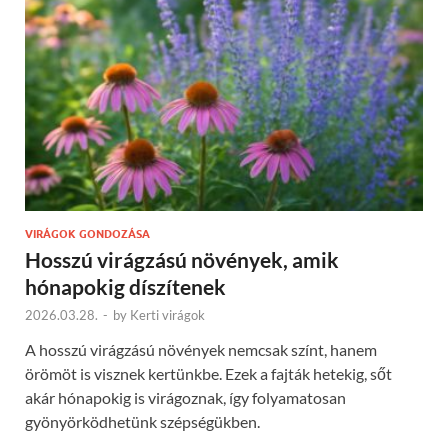
VIRÁGOK GONDOZÁSA
Hosszú virágzású növények, amik
hónapokig díszítenek
2026.03.28.
-
by
Kerti virágok
A hosszú virágzású növények nemcsak színt, hanem
örömöt is visznek kertünkbe. Ezek a fajták hetekig, sőt
akár hónapokig is virágoznak, így folyamatosan
gyönyörködhetünk szépségükben.