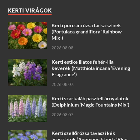
KERTI VIRÁGOK
Kerti porcsinrózsa tarka színek
(Portulaca grandiflora ‘Rainbow
Mix’)
2026.08.08.
Kerti estike illatos fehér-lila
keverék (Matthiola incana ‘Evening
Fragrance’)
2026.08.07.
Kerti szarkaláb pasztell árnyalatok
(Delphinium ‘Magic Fountains Mix’)
2026.08.07.
Kerti szellőrózsa tavaszi kék
árnyalatok (Anemone blanda ‘Blue