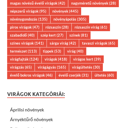
magas növésű évelő virágok
(42)
nagyméretű növények
(28)
népszerű virágok
(95)
növények
(445)
növénygondozás
(135)
növényápolás
(305)
piros virágok
(47)
rózsaszín
(28)
rózsaszín virág
(61)
szabadidő
(40)
szép kert
(27)
színek
(81)
színes virágok
(141)
sárga virág
(42)
tavaszi virágok
(65)
természet
(113)
tippek
(53)
virág
(40)
virágfajták
(124)
virágok
(418)
virágos kert
(39)
virágzás
(65)
virágágyás
(165)
virágültetés
(30)
évelő bokros virágok
(46)
évelő cserjék
(31)
ültetés
(60)
VIRÁGOK KATEGÓRIÁI:
Áprilisi növények
Árnyéktűrő növények