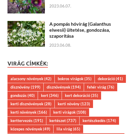
2023.06.07.
A pompás hóvirág (Galanthus
elwesii) ültetése, gondozása,
szaporítása
2023.06.08.
VIRÁG CÍMKÉK:
alacsony növények
(42)
bokros virágok
(35)
dekoráció
(41)
dísznövény
(199)
dísznövények
(194)
fehér virág
(76)
gondozás
(40)
kert
(346)
kert dekoráció
(35)
kerti dísznövények
(28)
kerti növény
(123)
kerti növények
(166)
kerti virágok
(108)
kerttervezés
(191)
kertészet
(737)
kertészkedés
(174)
közepes növények
(49)
lila virág
(65)