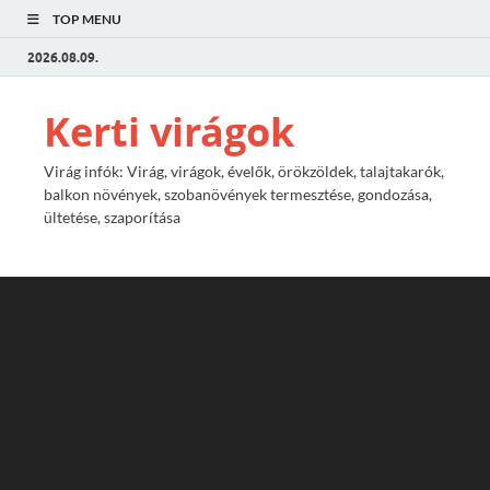
TOP MENU
2026.08.09.
Kerti virágok
Virág infók: Virág, virágok, évelők, örökzöldek, talajtakarók,
balkon növények, szobanövények termesztése, gondozása,
ültetése, szaporítása