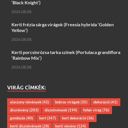
‘Black Knight’)
2026.08.08.
Kerti frézia sárga virágok (Freesia hybrida ‘Golden
Yellow’)
2026.08.08.
Kerti porcsinrózsa tarka színek (Portulaca grandiflora
‘Rainbow Mix’)
2026.08.08.
VIRÁG CÍMKÉK:
alacsony növények
(42)
bokros virágok
(35)
dekoráció
(41)
dísznövény
(203)
dísznövények
(194)
fehér virág
(76)
gondozás
(40)
kert
(347)
kert dekoráció
(36)
kerti dísznövények
(28)
kerti növény
(124)