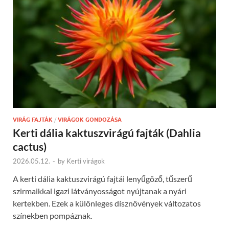
VIRÁG FAJTÁK
/
VIRÁGOK GONDOZÁSA
Kerti dália kaktuszvirágú fajták (Dahlia
cactus)
2026.05.12.
-
by
Kerti virágok
A kerti dália kaktuszvirágú fajtái lenyűgöző, tűszerű
szirmaikkal igazi látványosságot nyújtanak a nyári
kertekben. Ezek a különleges dísznövények változatos
színekben pompáznak.