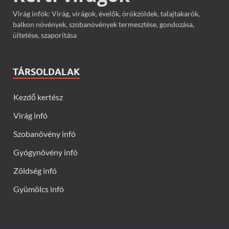
Virág infók: Virág, virágok, évelők, örökzöldek, talajtakarók,
balkon növények, szobanövények termesztése, gondozása,
ültetése, szaporítása
TÁRSOLDALAK
Kezdő kertész
Virág infó
Szobanövény infó
Gyógynövény infó
Zöldség infó
Gyümölcs infó