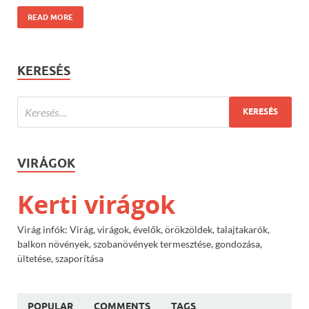
READ MORE
KERESÉS
VIRÁGOK
Kerti virágok
Virág infók: Virág, virágok, évelők, örökzöldek, talajtakarók,
balkon növények, szobanövények termesztése, gondozása,
ültetése, szaporítása
POPULAR
COMMENTS
TAGS