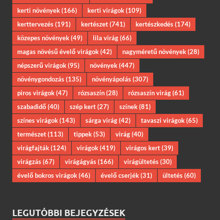
kerti növények
(166)
kerti virágok
(109)
kerttervezés
(191)
kertészet
(741)
kertészkedés
(174)
közepes növények
(49)
lila virág
(66)
magas növésű évelő virágok
(42)
nagyméretű növények
(28)
népszerű virágok
(95)
növények
(447)
növénygondozás
(135)
növényápolás
(307)
piros virágok
(47)
rózsaszín
(28)
rózsaszín virág
(61)
szabadidő
(40)
szép kert
(27)
színek
(81)
színes virágok
(143)
sárga virág
(42)
tavaszi virágok
(65)
természet
(113)
tippek
(53)
virág
(40)
virágfajták
(124)
virágok
(419)
virágos kert
(39)
virágzás
(67)
virágágyás
(166)
virágültetés
(30)
évelő bokros virágok
(46)
évelő cserjék
(31)
ültetés
(60)
LEGUTÓBBI BEJEGYZÉSEK