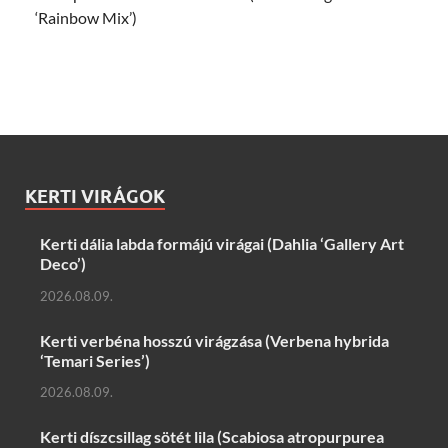
‘Rainbow Mix’)
KERTI VIRÁGOK
Kerti dália labda formájú virágai (Dahlia ‘Gallery Art
Deco’)
2026.08.09.
Kerti verbéna hosszú virágzása (Verbena hybrida
‘Temari Series’)
2026.08.09.
Kerti díszcsillag sötét lila (Scabiosa atropurpurea