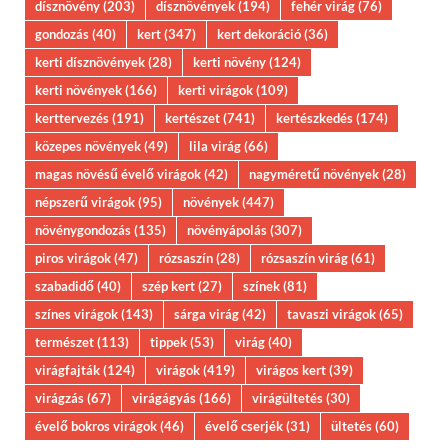
dísznövény
(203)
dísznövények
(194)
fehér virág
(76)
gondozás
(40)
kert
(347)
kert dekoráció
(36)
kerti dísznövények
(28)
kerti növény
(124)
kerti növények
(166)
kerti virágok
(109)
kerttervezés
(191)
kertészet
(741)
kertészkedés
(174)
közepes növények
(49)
lila virág
(66)
magas növésű évelő virágok
(42)
nagyméretű növények
(28)
népszerű virágok
(95)
növények
(447)
növénygondozás
(135)
növényápolás
(307)
piros virágok
(47)
rózsaszín
(28)
rózsaszín virág
(61)
szabadidő
(40)
szép kert
(27)
színek
(81)
színes virágok
(143)
sárga virág
(42)
tavaszi virágok
(65)
természet
(113)
tippek
(53)
virág
(40)
virágfajták
(124)
virágok
(419)
virágos kert
(39)
virágzás
(67)
virágágyás
(166)
virágültetés
(30)
évelő bokros virágok
(46)
évelő cserjék
(31)
ültetés
(60)