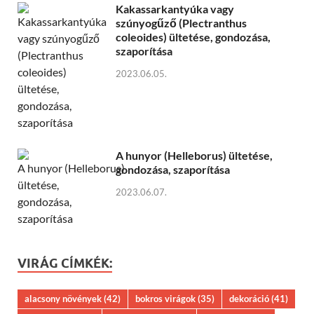
Kakassarkantyúka vagy
szúnyogűző (Plectranthus
coleoides) ültetése, gondozása,
szaporítása
2023.06.05.
A hunyor (Helleborus) ültetése,
gondozása, szaporítása
2023.06.07.
VIRÁG CÍMKÉK:
alacsony növények
(42)
bokros virágok
(35)
dekoráció
(41)