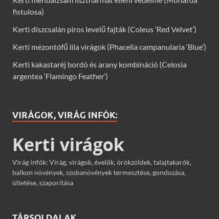
fistulosa)
Kerti díszcsalán piros levelű fajták (Coleus ‘Red Velvet’)
Kerti mézontófű lila virágok (Phacelia campanularia ‘Blue’)
Kerti kakastaréj bordó és arany kombináció (Celosia
argentea ‘Flamingo Feather’)
VIRÁGOK, VIRÁG INFÓK:
Kerti virágok
Virág infók: Virág, virágok, évelők, örökzöldek, talajtakarók,
balkon növények, szobanövények termesztése, gondozása,
ültetése, szaporítása
TÁRSOLDALAK