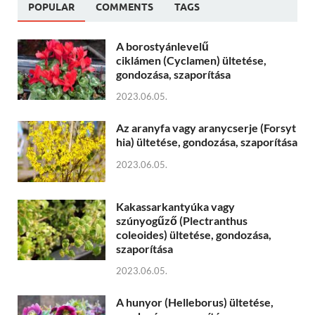
POPULAR
COMMENTS
TAGS
A borostyánlevelű
ciklámen (Cyclamen) ültetése,
gondozása, szaporítása
2023.06.05.
Az aranyfa vagy aranycserje (Forsyt
hia) ültetése, gondozása, szaporítása
2023.06.05.
Kakassarkantyúka vagy
szúnyogűző (Plectranthus
coleoides) ültetése, gondozása,
szaporítása
2023.06.05.
A hunyor (Helleborus) ültetése,