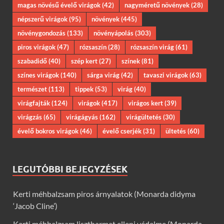
magas növésű évelő virágok
(42)
nagyméretű növények
(28)
népszerű virágok
(95)
növények
(445)
növénygondozás
(133)
növényápolás
(303)
piros virágok
(47)
rózsaszín
(28)
rózsaszín virág
(61)
szabadidő
(40)
szép kert
(27)
színek
(81)
színes virágok
(140)
sárga virág
(42)
tavaszi virágok
(63)
természet
(113)
tippek
(53)
virág
(40)
virágfajták
(124)
virágok
(417)
virágos kert
(39)
virágzás
(65)
virágágyás
(162)
virágültetés
(30)
évelő bokros virágok
(46)
évelő cserjék
(31)
ültetés
(60)
LEGUTÓBBI BEJEGYZÉSEK
Kerti méhbalzsam piros árnyalatok (Monarda didyma
‘Jacob Cline’)
Kerti méhbalzsam lisztharmat elleni védelme (Monarda