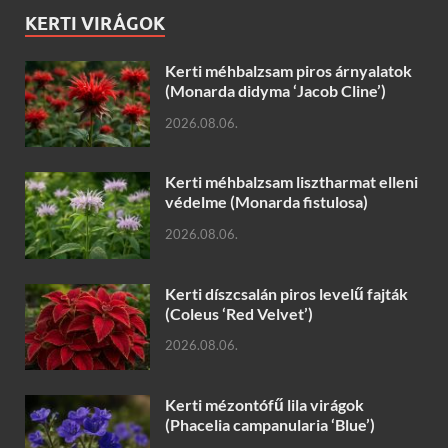
KERTI VIRÁGOK
Kerti méhbalzsam piros árnyalatok
(Monarda didyma ‘Jacob Cline’)
2026.08.06.
Kerti méhbalzsam lisztharmat elleni
védelme (Monarda fistulosa)
2026.08.06.
Kerti díszcsalán piros levelű fajták
(Coleus ‘Red Velvet’)
2026.08.06.
Kerti mézontófű lila virágok
(Phacelia campanularia ‘Blue’)