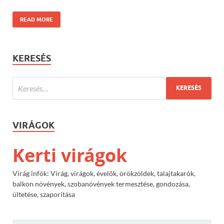
READ MORE
KERESÉS
VIRÁGOK
Kerti virágok
Virág infók: Virág, virágok, évelők, örökzöldek, talajtakarók,
balkon növények, szobanövények termesztése, gondozása,
ültetése, szaporítása