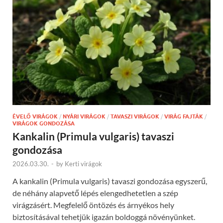
ÉVELŐ VIRÁGOK
/
NYÁRI VIRÁGOK
/
TAVASZI VIRÁGOK
/
VIRÁG FAJTÁK
/
VIRÁGOK GONDOZÁSA
Kankalin (Primula vulgaris) tavaszi
gondozása
2026.03.30.
-
by
Kerti virágok
A kankalin (Primula vulgaris) tavaszi gondozása egyszerű,
de néhány alapvető lépés elengedhetetlen a szép
virágzásért. Megfelelő öntözés és árnyékos hely
biztosításával tehetjük igazán boldoggá növényünket.