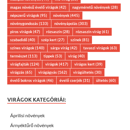
magas növésű évelő virágok
(42)
nagyméretű növények
(28)
népszerű virágok
(95)
növények
(445)
növénygondozás
(133)
növényápolás
(303)
piros virágok
(47)
rózsaszín
(28)
rózsaszín virág
(61)
szabadidő
(40)
szép kert
(27)
színek
(81)
színes virágok
(140)
sárga virág
(42)
tavaszi virágok
(63)
természet
(113)
tippek
(53)
virág
(40)
virágfajták
(124)
virágok
(417)
virágos kert
(39)
virágzás
(65)
virágágyás
(162)
virágültetés
(30)
évelő bokros virágok
(46)
évelő cserjék
(31)
ültetés
(60)
VIRÁGOK KATEGÓRIÁI:
Áprilisi növények
Árnyéktűrő növények