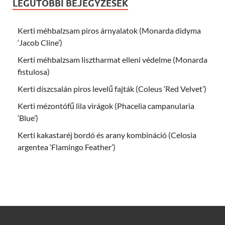
LEGUTÓBBI BEJEGYZÉSEK
Kerti méhbalzsam piros árnyalatok (Monarda didyma
‘Jacob Cline’)
Kerti méhbalzsam lisztharmat elleni védelme (Monarda
fistulosa)
Kerti díszcsalán piros levelű fajták (Coleus ‘Red Velvet’)
Kerti mézontófű lila virágok (Phacelia campanularia
‘Blue’)
Kerti kakastaréj bordó és arany kombináció (Celosia
argentea ‘Flamingo Feather’)