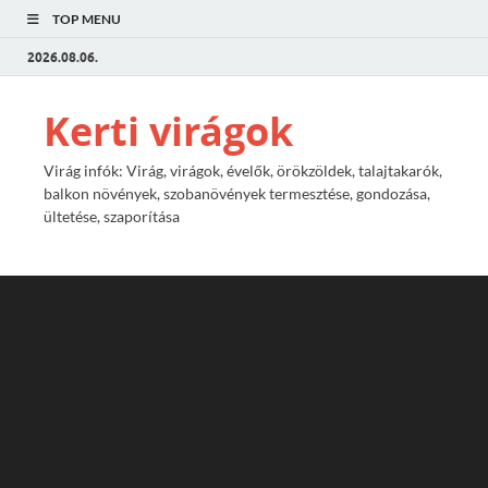
TOP MENU
2026.08.06.
Kerti virágok
Virág infók: Virág, virágok, évelők, örökzöldek, talajtakarók,
balkon növények, szobanövények termesztése, gondozása,
ültetése, szaporítása