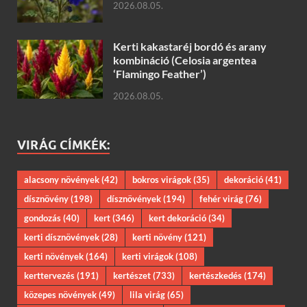
2026.08.05.
Kerti kakastaréj bordó és arany
kombináció (Celosia argentea
‘Flamingo Feather’)
2026.08.05.
VIRÁG CÍMKÉK:
alacsony növények
(42)
bokros virágok
(35)
dekoráció
(41)
dísznövény
(198)
dísznövények
(194)
fehér virág
(76)
gondozás
(40)
kert
(346)
kert dekoráció
(34)
kerti dísznövények
(28)
kerti növény
(121)
kerti növények
(164)
kerti virágok
(108)
kerttervezés
(191)
kertészet
(733)
kertészkedés
(174)
közepes növények
(49)
lila virág
(65)