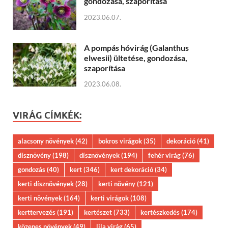
gondozása, szaporítása
2023.06.07.
A pompás hóvirág (Galanthus
elwesii) ültetése, gondozása,
szaporítása
2023.06.08.
VIRÁG CÍMKÉK:
alacsony növények
(42)
bokros virágok
(35)
dekoráció
(41)
dísznövény
(198)
dísznövények
(194)
fehér virág
(76)
gondozás
(40)
kert
(346)
kert dekoráció
(34)
kerti dísznövények
(28)
kerti növény
(121)
kerti növények
(164)
kerti virágok
(108)
kerttervezés
(191)
kertészet
(733)
kertészkedés
(174)
közepes növények
(49)
lila virág
(65)