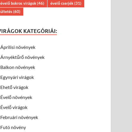
évelő bokros virágok
(46)
évelő cserjék
(31)
ültetés
(60)
VIRÁGOK KATEGÓRIÁI:
Áprilisi növények
Árnyéktűrő növények
Balkon növények
Egynyári virágok
Ehető virágok
Évelő növények
Évelő virágok
Februári növények
Futó növény