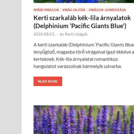
NYÁRI VIRÁGOK
/
VIRÁG FAJTÁK
/
VIRÁGOK GONDOZÁSA
Kerti szarkaláb kék-lila árnyalatok
(Delphinium ‘Pacific Giants Blue’)
2026.08.01.
-
by
Kerti virágok
A kerti szarkaláb (Delphinium ‘Pacific Giants Blue
lenyűgöző, magasba törő virágaival igazi ékköve 
kerteknek. Kék-lila árnyalatai romantikus
hangulatot varázsolnak bármelyik udvarba.
READ MORE