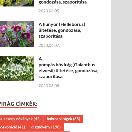
gondozása, szaporítása
2023.06.05.
A hunyor (Helleborus)
ültetése, gondozása,
szaporítása
2023.06.07.
A
pompás hóvirág (Galanthus
elwesii) ültetése, gondozása,
szaporítása
2023.06.08.
VIRÁG CÍMKÉK:
alacsony növények
(42)
bokros virágok
(35)
dekoráció
(41)
dísznövény
(198)