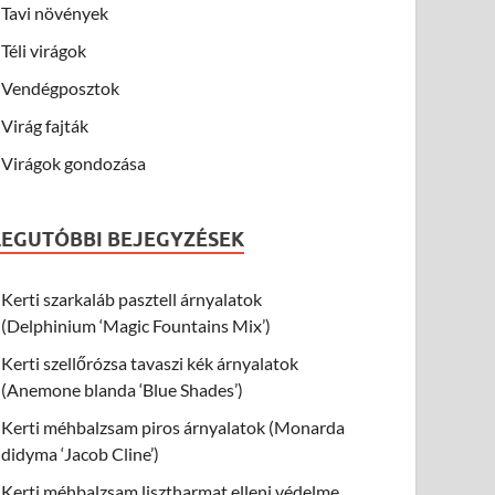
Tavi növények
Téli virágok
Vendégposztok
Virág fajták
Virágok gondozása
LEGUTÓBBI BEJEGYZÉSEK
Kerti szarkaláb pasztell árnyalatok
(Delphinium ‘Magic Fountains Mix’)
Kerti szellőrózsa tavaszi kék árnyalatok
(Anemone blanda ‘Blue Shades’)
Kerti méhbalzsam piros árnyalatok (Monarda
didyma ‘Jacob Cline’)
Kerti méhbalzsam lisztharmat elleni védelme