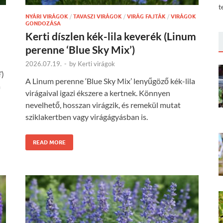
t
NYÁRI VIRÁGOK
/
TAVASZI VIRÁGOK
/
VIRÁG FAJTÁK
/
VIRÁGOK
GONDOZÁSA
Kerti díszlen kék-lila keverék (Linum
perenne ‘Blue Sky Mix’)
2026.07.19.
-
by
Kerti virágok
’)
A Linum perenne ‘Blue Sky Mix’ lenyűgöző kék-lila
a
virágaival igazi ékszere a kertnek. Könnyen
nevelhető, hosszan virágzik, és remekül mutat
sziklakertben vagy virágágyásban is.
READ MORE