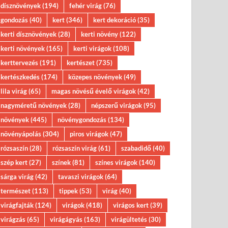
dísznövények
(194)
fehér virág
(76)
gondozás
(40)
kert
(346)
kert dekoráció
(35)
kerti dísznövények
(28)
kerti növény
(122)
kerti növények
(165)
kerti virágok
(108)
kerttervezés
(191)
kertészet
(735)
kertészkedés
(174)
közepes növények
(49)
lila virág
(65)
magas növésű évelő virágok
(42)
nagyméretű növények
(28)
népszerű virágok
(95)
növények
(445)
növénygondozás
(134)
növényápolás
(304)
piros virágok
(47)
rózsaszín
(28)
rózsaszín virág
(61)
szabadidő
(40)
szép kert
(27)
színek
(81)
színes virágok
(140)
sárga virág
(42)
tavaszi virágok
(64)
természet
(113)
tippek
(53)
virág
(40)
virágfajták
(124)
virágok
(418)
virágos kert
(39)
virágzás
(65)
virágágyás
(163)
virágültetés
(30)