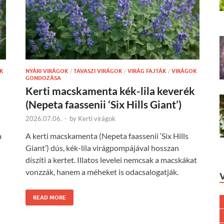
K
NYÁRI VIRÁGOK
/
TAVASZI VIRÁGOK
/
VIRÁG FAJTÁK
/
VIRÁGOK
GONDOZÁSA
Kerti macskamenta kék-lila keverék
(Nepeta faassenii ‘Six Hills Giant’)
2026.07.06.
-
by
Kerti virágok
a
A kerti macskamenta (Nepeta faassenii ‘Six Hills
Giant’) dús, kék-lila virágpompájával hosszan
díszíti a kertet. Illatos levelei nemcsak a macskákat
vonzzák, hanem a méheket is odacsalogatják.
READ MORE