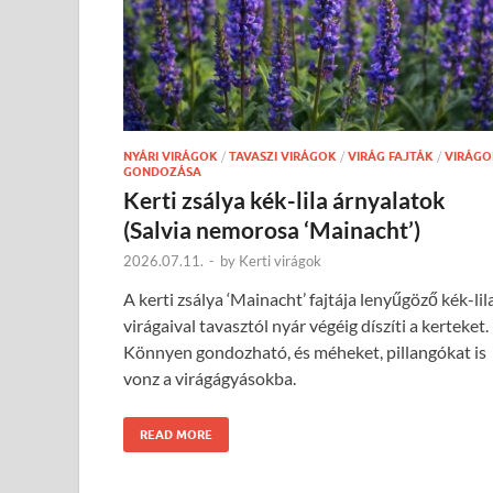
NYÁRI VIRÁGOK
/
TAVASZI VIRÁGOK
/
VIRÁG FAJTÁK
/
VIRÁGO
GONDOZÁSA
Kerti zsálya kék-lila árnyalatok
(Salvia nemorosa ‘Mainacht’)
2026.07.11.
-
by
Kerti virágok
A kerti zsálya ‘Mainacht’ fajtája lenyűgöző kék-lil
virágaival tavasztól nyár végéig díszíti a kerteket.
Könnyen gondozható, és méheket, pillangókat is
vonz a virágágyásokba.
READ MORE