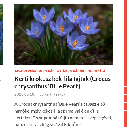
TAVASZI VIRÁGOK
/
VIRÁG FAJTÁK
/
VIRÁGOK GONDOZÁSA
k
Kerti krókusz kék-lila fajták (Crocus
chrysanthus ‘Blue Pearl’)
2026.05.18.
-
by
Kerti virágok
A Crocus chrysanthus ‘Blue Pearl’ a tavasz első
hírnöke, mely kékes-lila szirmaival élénkíti a
kerteket. E színpompás fajta nemcsak szépségével,
l
hanem korai virágzásával is kitűnik.