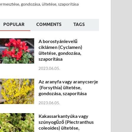
ermesztése, gondozása, ültetése, szaporítása
POPULAR
COMMENTS
TAGS
A borostyánlevelű
ciklámen (Cyclamen)
ültetése, gondozása,
szaporítása
2023.06.05.
Az aranyfa vagy aranycserje
(Forsythia) ültetése,
gondozása, szaporítása
2023.06.05.
Kakassarkantyúka vagy
szúnyogűző (Plectranthus
coleoides) ültetése,