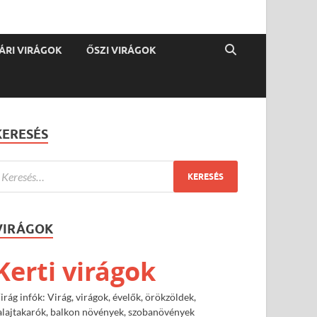
ÁRI VIRÁGOK
ŐSZI VIRÁGOK
KERESÉS
VIRÁGOK
Kerti virágok
irág infók: Virág, virágok, évelők, örökzöldek,
alajtakarók, balkon növények, szobanövények