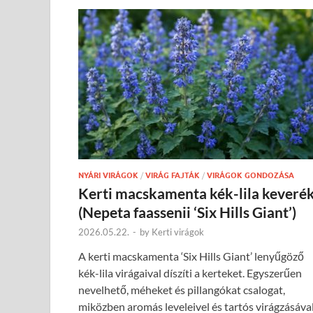
NYÁRI VIRÁGOK
/
VIRÁG FAJTÁK
/
VIRÁGOK GONDOZÁSA
Kerti macskamenta kék-lila keveré
(Nepeta faassenii ‘Six Hills Giant’)
2026.05.22.
-
by
Kerti virágok
A kerti macskamenta ‘Six Hills Giant’ lenyűgöző
kék-lila virágaival díszíti a kerteket. Egyszerűen
nevelhető, méheket és pillangókat csalogat,
miközben aromás leveleivel és tartós virágzásáva