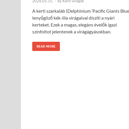
2026.05.15.
-
by
Kerti virágok
A kerti szarkaláb (Delphinium ‘Pacific Giants Blue
lenyűgöző kék-lila virágaival díszíti a nyári
kerteket. Ezek a magas, elegáns évelők igazi
színfoltot jelentenek a virágágyásokban.
READ MORE