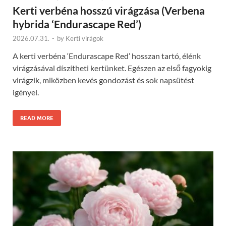
Kerti verbéna hosszú virágzása (Verbena
hybrida ‘Endurascape Red’)
2026.07.31.
-
by
Kerti virágok
A kerti verbéna ‘Endurascape Red’ hosszan tartó, élénk
virágzásával díszítheti kertünket. Egészen az első fagyokig
virágzik, miközben kevés gondozást és sok napsütést
igényel.
READ MORE