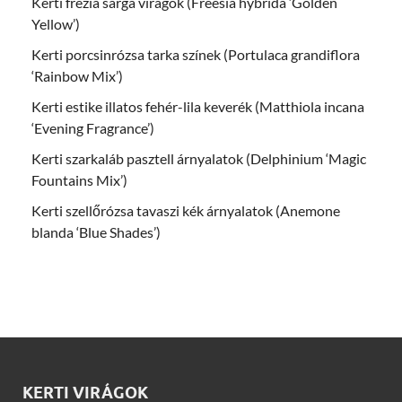
Kerti frézia sárga virágok (Freesia hybrida ‘Golden
Yellow’)
Kerti porcsinrózsa tarka színek (Portulaca grandiflora
‘Rainbow Mix’)
Kerti estike illatos fehér-lila keverék (Matthiola incana
‘Evening Fragrance’)
Kerti szarkaláb pasztell árnyalatok (Delphinium ‘Magic
Fountains Mix’)
Kerti szellőrózsa tavaszi kék árnyalatok (Anemone
blanda ‘Blue Shades’)
KERTI VIRÁGOK