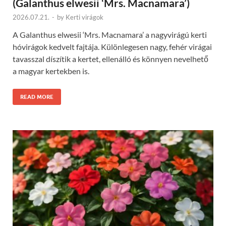
(Galanthus elwesii ‘Mrs. Macnamara’)
2026.07.21.
-
by
Kerti virágok
A Galanthus elwesii ‘Mrs. Macnamara’ a nagyvirágú kerti
hóvirágok kedvelt fajtája. Különlegesen nagy, fehér virágai
tavasszal díszítik a kertet, ellenálló és könnyen nevelhető
a magyar kertekben is.
READ MORE