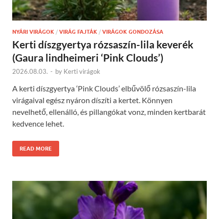
NYÁRI VIRÁGOK
/
VIRÁG FAJTÁK
/
VIRÁGOK GONDOZÁSA
Kerti díszgyertya rózsaszín-lila keverék
(Gaura lindheimeri ‘Pink Clouds’)
2026.08.03.
-
by
Kerti virágok
A kerti díszgyertya ‘Pink Clouds’ elbűvölő rózsaszín-lila
virágaival egész nyáron díszíti a kertet. Könnyen
nevelhető, ellenálló, és pillangókat vonz, minden kertbarát
kedvence lehet.
READ MORE