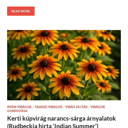
READ MORE
NYÁRI VIRÁGOK
/
TAVASZI VIRÁGOK
/
VIRÁG FAJTÁK
/
VIRÁGOK
GONDOZÁSA
Kerti kúpvirág narancs-sárga árnyalatok
(Rudbeckia hirta ‘Indian Summer’)