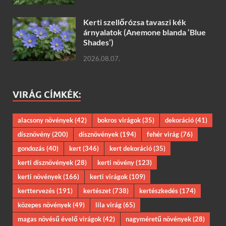
Kerti szellőrózsa tavaszi kék
árnyalatok (Anemone blanda ‘Blue
Shades’)
2026.08.07.
VIRÁG CÍMKÉK:
alacsony növények
(42)
bokros virágok
(35)
dekoráció
(41)
dísznövény
(200)
dísznövények
(194)
fehér virág
(76)
gondozás
(40)
kert
(346)
kert dekoráció
(35)
kerti dísznövények
(28)
kerti növény
(123)
kerti növények
(166)
kerti virágok
(109)
kerttervezés
(191)
kertészet
(738)
kertészkedés
(174)
közepes növények
(49)
lila virág
(65)
magas növésű évelő virágok
(42)
nagyméretű növények
(28)