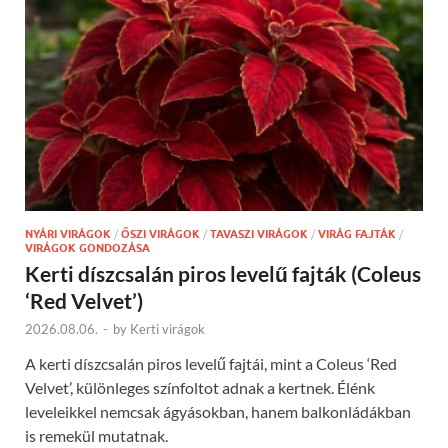
NYÁRI VIRÁGOK
/
ŐSZI VIRÁGOK
/
TAVASZI VIRÁGOK
/
VIRÁG FAJTÁK
/
VIRÁGOK GONDOZÁSA
Kerti díszcsalán piros levelű fajták (Coleus
‘Red Velvet’)
2026.08.06.
-
by
Kerti virágok
A kerti díszcsalán piros levelű fajtái, mint a Coleus ‘Red
Velvet’, különleges színfoltot adnak a kertnek. Élénk
leveleikkel nemcsak ágyásokban, hanem balkonládákban
is remekül mutatnak.