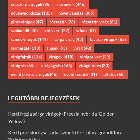
népszerű virágok
(95)
növények
(446)
növénygondozás
(135)
növényápolás
(305)
piros virágok
(47)
rózsaszín
(28)
rózsaszín virág
(61)
szabadidő
(40)
szép kert
(27)
színek
(81)
színes virágok
(141)
sárga virág
(42)
tavaszi virágok
(65)
természet
(113)
tippek
(53)
virág
(40)
virágfajták
(124)
virágok
(418)
virágos kert
(39)
virágzás
(65)
virágágyás
(166)
virágültetés
(30)
évelő bokros virágok
(46)
évelő cserjék
(31)
ültetés
(60)
LEGUTÓBBI BEJEGYZÉSEK
Kerti frézia sárga virágok (Freesia hybrida ‘Golden
Yellow’)
Kerti porcsinrózsa tarka színek (Portulaca grandiflora
‘Rainbow Mix’)