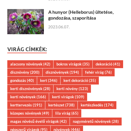
A hunyor (Helleborus) ültetése,
gondozása, szaporítása
2023.06.07.
VIRÁG CÍMKÉK:
alacsony növények
(42)
bokros virágok
(35)
dekoráció
(41)
dísznövény
(200)
dísznövények
(194)
fehér virág
(76)
gondozás
(40)
kert
(346)
kert dekoráció
(35)
kerti dísznövények
(28)
kerti növény
(123)
kerti növények
(166)
kerti virágok
(109)
kerttervezés
(191)
kertészet
(738)
kertészkedés
(174)
közepes növények
(49)
lila virág
(65)
magas növésű évelő virágok
(42)
nagyméretű növények
(28)
népszerű virágok
(95)
növények
(446)