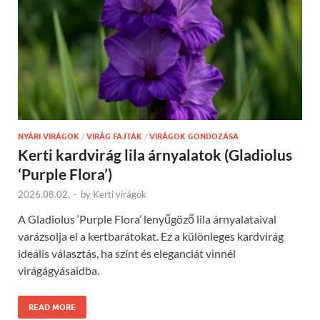
NYÁRI VIRÁGOK
/
VIRÁG FAJTÁK
/
VIRÁGOK GONDOZÁSA
Kerti kardvirág lila árnyalatok (Gladiolus
‘Purple Flora’)
2026.08.02.
-
by
Kerti virágok
A Gladiolus ‘Purple Flora’ lenyűgöző lila árnyalataival
varázsolja el a kertbarátokat. Ez a különleges kardvirág
ideális választás, ha színt és eleganciát vinnél
virágágyásaidba.
READ MORE