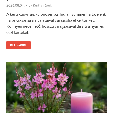
2026.08.04.
-
by
Kerti virágok
A kerti kúpvirág, különösen az ‘Indian Summer’ fajta, élénk
narancs-sárga árnyalataival varázsolja el kertünket.
Könnyen nevelhető, hosszú virágzásával díszíti a nyári és
őszi kerteket.
READ MORE