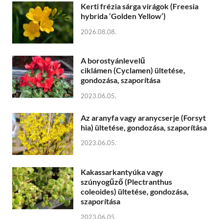
Kerti frézia sárga virágok (Freesia
hybrida ‘Golden Yellow’)
2026.08.08.
A borostyánlevelű
ciklámen (Cyclamen) ültetése,
gondozása, szaporítása
2023.06.05.
Az aranyfa vagy aranycserje (Forsyt
hia) ültetése, gondozása, szaporítása
2023.06.05.
Kakassarkantyúka vagy
szúnyogűző (Plectranthus
coleoides) ültetése, gondozása,
szaporítása
2023.06.05.