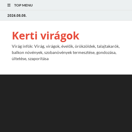
TOP MENU
2026.08.08.
Kerti virágok
Virág infók: Virág, virágok, évelők, örökzöldek, talajtakarók,
balkon növények, szobanövények termesztése, gondozása,
ültetése, szaporítása