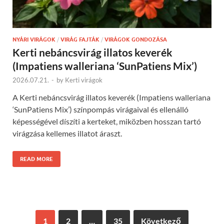
NYÁRI VIRÁGOK
/
VIRÁG FAJTÁK
/
VIRÁGOK GONDOZÁSA
Kerti nebáncsvirág illatos keverék
(Impatiens walleriana ‘SunPatiens Mix’)
2026.07.21.
-
by
Kerti virágok
A Kerti nebáncsvirág illatos keverék (Impatiens walleriana
‘SunPatiens Mix’) színpompás virágaival és ellenálló
képességével díszíti a kerteket, miközben hosszan tartó
virágzása kellemes illatot áraszt.
READ MORE
1
2
…
35
Következő