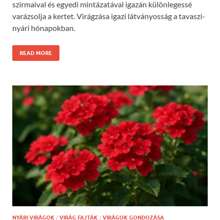
szirmaival és egyedi mintázatával igazán különlegessé
varázsolja a kertet. Virágzása igazi látványosság a tavaszi-
nyári hónapokban.
READ MORE
NYÁRI VIRÁGOK
/
VIRÁG FAJTÁK
/
VIRÁGOK GONDOZÁSA