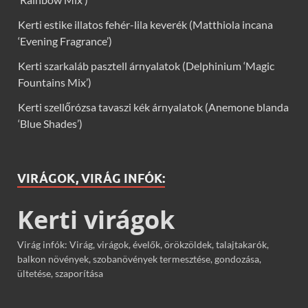
Kerti estike illatos fehér-lila keverék (Matthiola incana
‘Evening Fragrance’)
Kerti szarkaláb pasztell árnyalatok (Delphinium ‘Magic
Fountains Mix’)
Kerti szellőrózsa tavaszi kék árnyalatok (Anemone blanda
‘Blue Shades’)
VIRÁGOK, VIRÁG INFÓK:
Kerti virágok
Virág infók: Virág, virágok, évelők, örökzöldek, talajtakarók,
balkon növények, szobanövények termesztése, gondozása,
ültetése, szaporítása