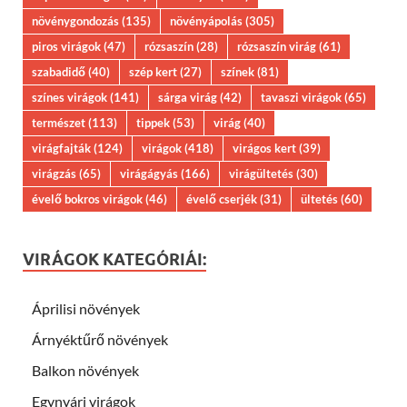
növénygondozás
(135)
növényápolás
(305)
piros virágok
(47)
rózsaszín
(28)
rózsaszín virág
(61)
szabadidő
(40)
szép kert
(27)
színek
(81)
színes virágok
(141)
sárga virág
(42)
tavaszi virágok
(65)
természet
(113)
tippek
(53)
virág
(40)
virágfajták
(124)
virágok
(418)
virágos kert
(39)
virágzás
(65)
virágágyás
(166)
virágültetés
(30)
évelő bokros virágok
(46)
évelő cserjék
(31)
ültetés
(60)
VIRÁGOK KATEGÓRIÁI:
Áprilisi növények
Árnyéktűrő növények
Balkon növények
Egynyári virágok