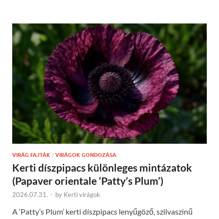
VIRÁG FAJTÁK
/
VIRÁGOK GONDOZÁSA
Kerti díszpipacs különleges mintázatok
(Papaver orientale ‘Patty’s Plum’)
2026.07.31.
-
by
Kerti virágok
A ‘Patty’s Plum’ kerti díszpipacs lenyűgöző, szilvaszínű