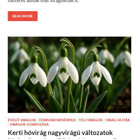
hátteret adnak más virágoknak is.
READ MORE
ÉVELŐ VIRÁGOK
/
FEBRUÁRI NÖVÉNYEK
/
TÉLI VIRÁGOK
/
VIRÁG FAJTÁK
/
VIRÁGOK GONDOZÁSA
Kerti hóvirág nagyvirágú változatok