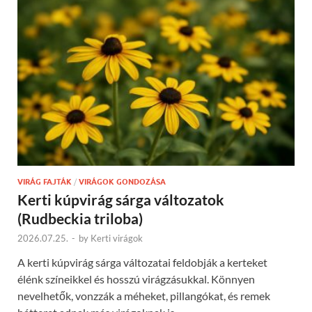
VIRÁG FAJTÁK
/
VIRÁGOK GONDOZÁSA
Kerti kúpvirág sárga változatok
(Rudbeckia triloba)
2026.07.25.
-
by
Kerti virágok
A kerti kúpvirág sárga változatai feldobják a kerteket
élénk színeikkel és hosszú virágzásukkal. Könnyen
nevelhetők, vonzzák a méheket, pillangókat, és remek