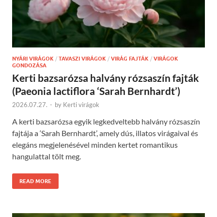
NYÁRI VIRÁGOK
/
TAVASZI VIRÁGOK
/
VIRÁG FAJTÁK
/
VIRÁGOK
GONDOZÁSA
Kerti bazsarózsa halvány rózsaszín fajták
(Paeonia lactiflora ‘Sarah Bernhardt’)
2026.07.27.
-
by
Kerti virágok
A kerti bazsarózsa egyik legkedveltebb halvány rózsaszín
fajtája a ‘Sarah Bernhardt’, amely dús, illatos virágaival és
elegáns megjelenésével minden kertet romantikus
hangulattal tölt meg.
READ MORE