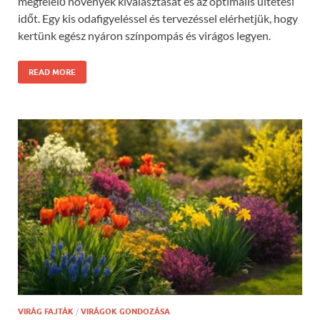
megfelelő növények kiválasztását és az optimális ültetési
időt. Egy kis odafigyeléssel és tervezéssel elérhetjük, hogy
kertünk egész nyáron színpompás és virágos legyen.
READ MORE
VIRÁG FAJTÁK
/
VIRÁGOK GONDOZÁSA