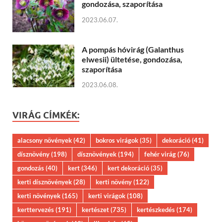
gondozása, szaporítása
2023.06.07.
A pompás hóvirág (Galanthus
elwesii) ültetése, gondozása,
szaporítása
2023.06.08.
VIRÁG CÍMKÉK:
alacsony növények
(42)
bokros virágok
(35)
dekoráció
(41)
dísznövény
(198)
dísznövények
(194)
fehér virág
(76)
gondozás
(40)
kert
(346)
kert dekoráció
(35)
kerti dísznövények
(28)
kerti növény
(122)
kerti növények
(165)
kerti virágok
(108)
kerttervezés
(191)
kertészet
(735)
kertészkedés
(174)