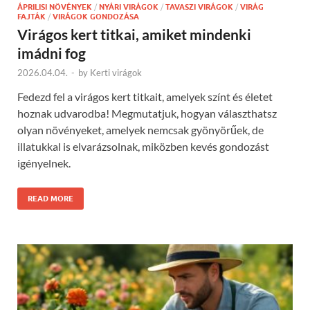
ÁPRILISI NÖVÉNYEK
/
NYÁRI VIRÁGOK
/
TAVASZI VIRÁGOK
/
VIRÁG
FAJTÁK
/
VIRÁGOK GONDOZÁSA
Virágos kert titkai, amiket mindenki
imádni fog
2026.04.04.
-
by
Kerti virágok
Fedezd fel a virágos kert titkait, amelyek színt és életet
hoznak udvarodba! Megmutatjuk, hogyan választhatsz
olyan növényeket, amelyek nemcsak gyönyörűek, de
illatukkal is elvarázsolnak, miközben kevés gondozást
igényelnek.
READ MORE