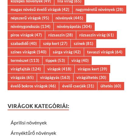
közepes növények
(49)
lila virág
(65)
magas növésű évelő virágok
(42)
nagyméretű növények
(28)
népszerű virágok
(95)
növények
(445)
növénygondozás
(134)
növényápolás
(304)
piros virágok
(47)
rózsaszín
(28)
rózsaszín virág
(61)
szabadidő
(40)
szép kert
(27)
színek
(81)
színes virágok
(140)
sárga virág
(42)
tavaszi virágok
(64)
természet
(113)
tippek
(53)
virág
(40)
virágfajták
(124)
virágok
(418)
virágos kert
(39)
virágzás
(65)
virágágyás
(163)
virágültetés
(30)
évelő bokros virágok
(46)
évelő cserjék
(31)
ültetés
(60)
VIRÁGOK KATEGÓRIÁI:
Áprilisi növények
Árnyéktűrő növények