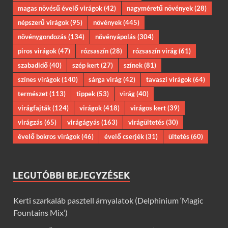
magas növésű évelő virágok
(42)
nagyméretű növények
(28)
népszerű virágok
(95)
növények
(445)
növénygondozás
(134)
növényápolás
(304)
piros virágok
(47)
rózsaszín
(28)
rózsaszín virág
(61)
szabadidő
(40)
szép kert
(27)
színek
(81)
színes virágok
(140)
sárga virág
(42)
tavaszi virágok
(64)
természet
(113)
tippek
(53)
virág
(40)
virágfajták
(124)
virágok
(418)
virágos kert
(39)
virágzás
(65)
virágágyás
(163)
virágültetés
(30)
évelő bokros virágok
(46)
évelő cserjék
(31)
ültetés
(60)
LEGUTÓBBI BEJEGYZÉSEK
Kerti szarkaláb pasztell árnyalatok (Delphinium ‘Magic
Fountains Mix’)