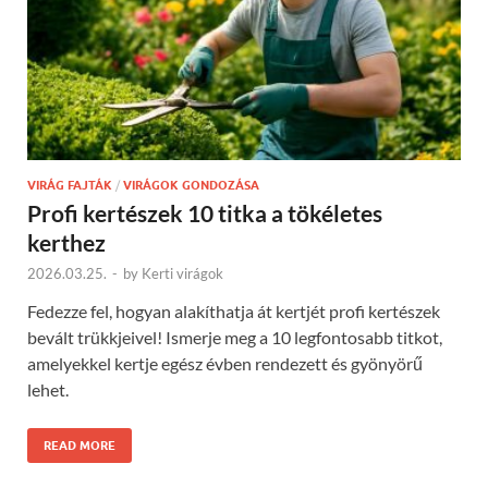
VIRÁG FAJTÁK
/
VIRÁGOK GONDOZÁSA
Profi kertészek 10 titka a tökéletes
kerthez
2026.03.25.
-
by
Kerti virágok
Fedezze fel, hogyan alakíthatja át kertjét profi kertészek
bevált trükkjeivel! Ismerje meg a 10 legfontosabb titkot,
amelyekkel kertje egész évben rendezett és gyönyörű
lehet.
READ MORE