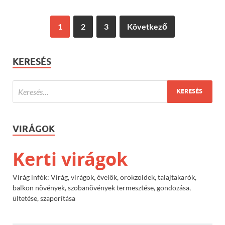
1
2
3
Következő
KERESÉS
VIRÁGOK
Kerti virágok
Virág infók: Virág, virágok, évelők, örökzöldek, talajtakarók,
balkon növények, szobanövények termesztése, gondozása,
ültetése, szaporítása