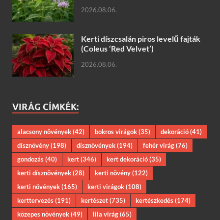
2026.08.06.
Kerti díszcsalán piros levelű fajták
(Coleus ‘Red Velvet’)
2026.08.06.
VIRÁG CÍMKÉK:
alacsony növények
(42)
bokros virágok
(35)
dekoráció
(41)
dísznövény
(198)
dísznövények
(194)
fehér virág
(76)
gondozás
(40)
kert
(346)
kert dekoráció
(35)
kerti dísznövények
(28)
kerti növény
(122)
kerti növények
(165)
kerti virágok
(108)
kerttervezés
(191)
kertészet
(735)
kertészkedés
(174)
közepes növények
(49)
lila virág
(65)