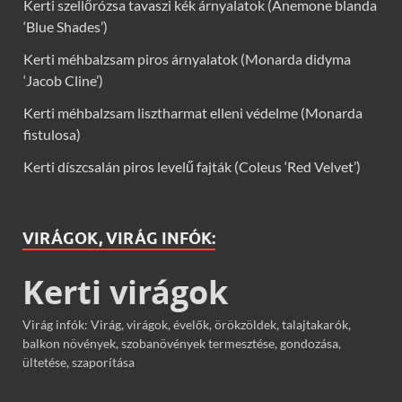
Kerti szellőrózsa tavaszi kék árnyalatok (Anemone blanda
‘Blue Shades’)
Kerti méhbalzsam piros árnyalatok (Monarda didyma
‘Jacob Cline’)
Kerti méhbalzsam lisztharmat elleni védelme (Monarda
fistulosa)
Kerti díszcsalán piros levelű fajták (Coleus ‘Red Velvet’)
VIRÁGOK, VIRÁG INFÓK:
Kerti virágok
Virág infók: Virág, virágok, évelők, örökzöldek, talajtakarók,
balkon növények, szobanövények termesztése, gondozása,
ültetése, szaporítása