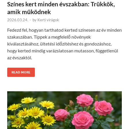
Színes kert minden évszakban: Trükkök,
amik működnek
2026.03.24.
-
by
Kerti virágok
Fedezd fel, hogyan tarthatod kerted színesen az év minden
szakaszában. Tippek a megfelelő növények
kiválasztásához, ültetési időzítéshez és gondozáshoz,
hogy kerted mindig varázslatosan mutasson, függetlenül
az évszaktól.
READ MORE