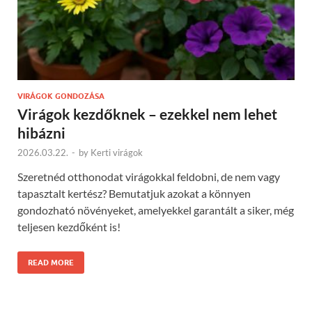
VIRÁGOK GONDOZÁSA
Virágok kezdőknek – ezekkel nem lehet
hibázni
2026.03.22.
-
by
Kerti virágok
Szeretnéd otthonodat virágokkal feldobni, de nem vagy
tapasztalt kertész? Bemutatjuk azokat a könnyen
gondozható növényeket, amelyekkel garantált a siker, még
teljesen kezdőként is!
READ MORE