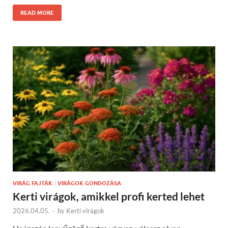
READ MORE
VIRÁG FAJTÁK
/
VIRÁGOK GONDOZÁSA
Kerti virágok, amikkel profi kerted lehet
2026.04.05.
-
by
Kerti virágok