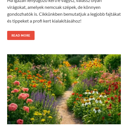
Ha igazán lenyűgöző kertre vágysz, válassz olyan
virágokat, amelyek nemcsak szépek, de könnyen
gondozhatók is. Cikkünkben bemutatjuk a legjobb fajtákat
és tippeket a profi kert kialakításához!
READ MORE