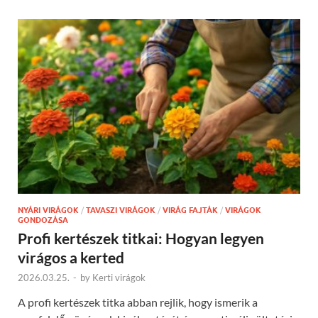
NYÁRI VIRÁGOK
/
TAVASZI VIRÁGOK
/
VIRÁG FAJTÁK
/
VIRÁGOK
GONDOZÁSA
Profi kertészek titkai: Hogyan legyen
virágos a kerted
2026.03.25.
-
by
Kerti virágok
A profi kertészek titka abban rejlik, hogy ismerik a