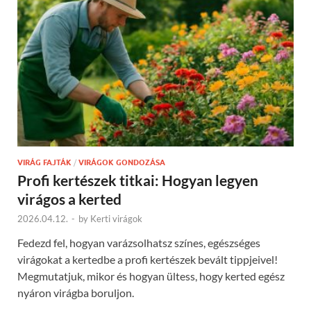
VIRÁG FAJTÁK
/
VIRÁGOK GONDOZÁSA
Profi kertészek titkai: Hogyan legyen
virágos a kerted
2026.04.12.
-
by
Kerti virágok
Fedezd fel, hogyan varázsolhatsz színes, egészséges
virágokat a kertedbe a profi kertészek bevált tippjeivel!
Megmutatjuk, mikor és hogyan ültess, hogy kerted egész
nyáron virágba boruljon.