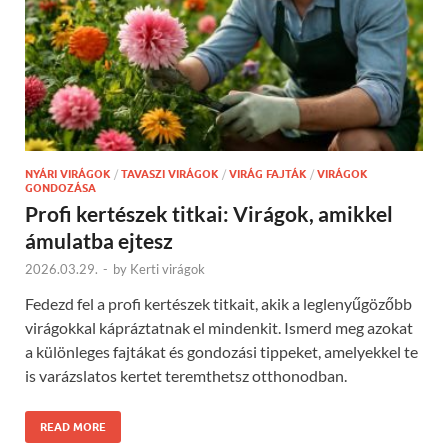
NYÁRI VIRÁGOK
/
TAVASZI VIRÁGOK
/
VIRÁG FAJTÁK
/
VIRÁGOK
GONDOZÁSA
Profi kertészek titkai: Virágok, amikkel
ámulatba ejtesz
2026.03.29.
-
by
Kerti virágok
Fedezd fel a profi kertészek titkait, akik a leglenyűgözőbb
virágokkal kápráztatnak el mindenkit. Ismerd meg azokat
a különleges fajtákat és gondozási tippeket, amelyekkel te
is varázslatos kertet teremthetsz otthonodban.
READ MORE