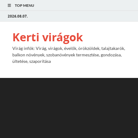
TOP MENU
2026.08.07.
Kerti virágok
Virág infók: Virág, virágok, évelők, örökzöldek, talajtakarók,
balkon növények, szobanövények termesztése, gondozása,
ültetése, szaporítása