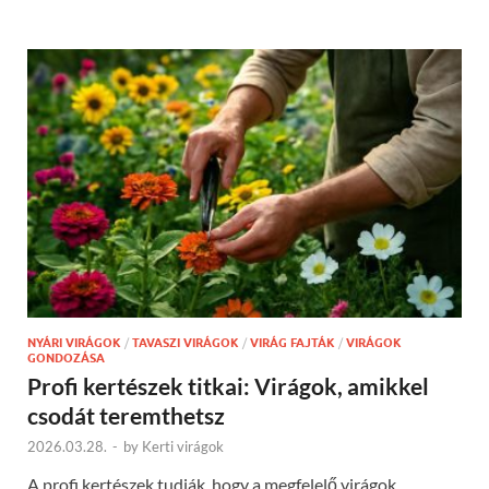
NYÁRI VIRÁGOK
/
TAVASZI VIRÁGOK
/
VIRÁG FAJTÁK
/
VIRÁGOK
GONDOZÁSA
Profi kertészek titkai: Virágok, amikkel
csodát teremthetsz
2026.03.28.
-
by
Kerti virágok
A profi kertészek tudják, hogy a megfelelő virágok