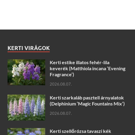
KERTI VIRÁGOK
Kerti estike illatos fehér-lila
keverék (Matthiola incana ‘Evening
Fragrance’)
2026.08.07.
Kerti szarkaláb pasztell árnyalatok
(Delphinium ‘Magic Fountains Mix’)
2026.08.07.
Kerti szellőrózsa tavaszi kék