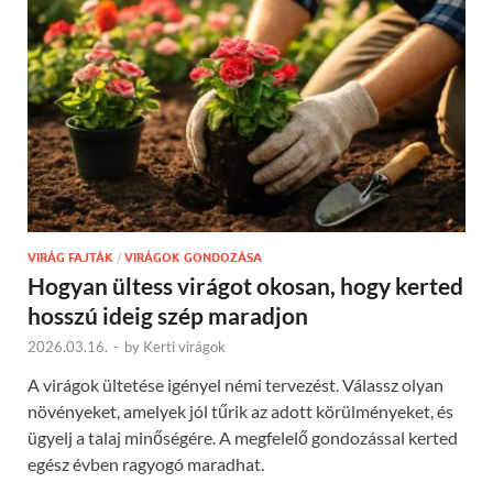
VIRÁG FAJTÁK
/
VIRÁGOK GONDOZÁSA
Hogyan ültess virágot okosan, hogy kerted
hosszú ideig szép maradjon
2026.03.16.
-
by
Kerti virágok
A virágok ültetése igényel némi tervezést. Válassz olyan
növényeket, amelyek jól tűrik az adott körülményeket, és
ügyelj a talaj minőségére. A megfelelő gondozással kerted
egész évben ragyogó maradhat.