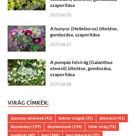
szaporítása
2023.06.05.
A hunyor (Helleborus) ültetése,
gondozása, szaporítása
2023.06.07.
A pompás hóvirág (Galanthus
elwesii) ültetése, gondozása,
szaporítása
2023.06.08.
VIRÁG CÍMKÉK:
alacsony növények
(42)
bokros virágok
(35)
dekoráció
(41)
dísznövény
(199)
dísznövények
(194)
fehér virág
(76)
gondozás
(40)
kert
(346)
kert dekoráció
(35)