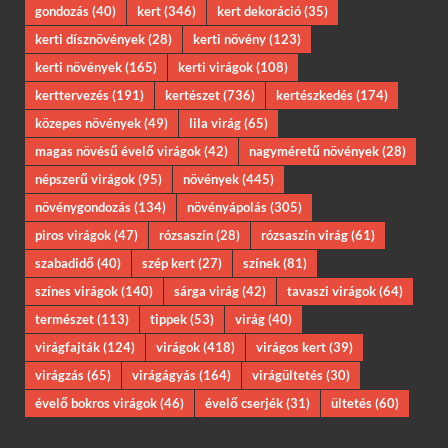
gondozás
(40)
kert
(346)
kert dekoráció
(35)
kerti dísznövények
(28)
kerti növény
(123)
kerti növények
(165)
kerti virágok
(108)
kerttervezés
(191)
kertészet
(736)
kertészkedés
(174)
közepes növények
(49)
lila virág
(65)
magas növésű évelő virágok
(42)
nagyméretű növények
(28)
népszerű virágok
(95)
növények
(445)
növénygondozás
(134)
növényápolás
(305)
piros virágok
(47)
rózsaszín
(28)
rózsaszín virág
(61)
szabadidő
(40)
szép kert
(27)
színek
(81)
színes virágok
(140)
sárga virág
(42)
tavaszi virágok
(64)
természet
(113)
tippek
(53)
virág
(40)
virágfajták
(124)
virágok
(418)
virágos kert
(39)
virágzás
(65)
virágágyás
(164)
virágültetés
(30)
évelő bokros virágok
(46)
évelő cserjék
(31)
ültetés
(60)