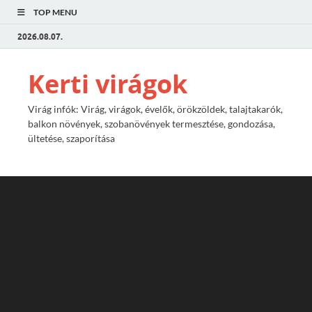
TOP MENU
2026.08.07.
Kerti virágok
Virág infók: Virág, virágok, évelők, örökzöldek, talajtakarók,
balkon növények, szobanövények termesztése, gondozása,
ültetése, szaporítása