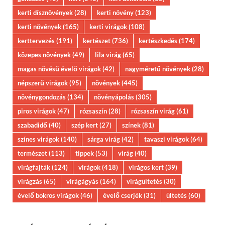
kerti dísznövények
(28)
kerti növény
(123)
kerti növények
(165)
kerti virágok
(108)
kerttervezés
(191)
kertészet
(736)
kertészkedés
(174)
közepes növények
(49)
lila virág
(65)
magas növésű évelő virágok
(42)
nagyméretű növények
(28)
népszerű virágok
(95)
növények
(445)
növénygondozás
(134)
növényápolás
(305)
piros virágok
(47)
rózsaszín
(28)
rózsaszín virág
(61)
szabadidő
(40)
szép kert
(27)
színek
(81)
színes virágok
(140)
sárga virág
(42)
tavaszi virágok
(64)
természet
(113)
tippek
(53)
virág
(40)
virágfajták
(124)
virágok
(418)
virágos kert
(39)
virágzás
(65)
virágágyás
(164)
virágültetés
(30)
évelő bokros virágok
(46)
évelő cserjék
(31)
ültetés
(60)