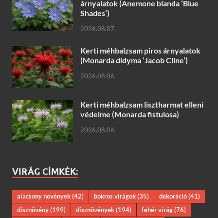
árnyalatok (Anemone blanda ‘Blue
Shades’)
2026.08.07.
Kerti méhbalzsam piros árnyalatok
(Monarda didyma ‘Jacob Cline’)
2026.08.06.
Kerti méhbalzsam lisztharmat elleni
védelme (Monarda fistulosa)
2026.08.06.
VIRÁG CÍMKÉK:
alacsony növények
(42)
bokros virágok
(35)
dekoráció
(41)
dísznövény
(199)
dísznövények
(194)
fehér virág
(76)