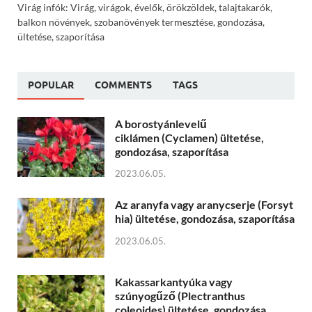
Virág infók: Virág, virágok, évelők, örökzöldek, talajtakarók,
balkon növények, szobanövények termesztése, gondozása,
ültetése, szaporítása
POPULAR
COMMENTS
TAGS
A borostyánlevelű
ciklámen (Cyclamen) ültetése,
gondozása, szaporítása
2023.06.05.
Az aranyfa vagy aranycserje (Forsyt
hia) ültetése, gondozása, szaporítása
2023.06.05.
Kakassarkantyúka vagy
szúnyogűző (Plectranthus
coleoides) ültetése, gondozása,