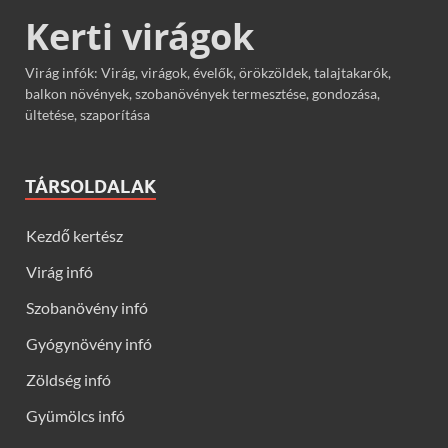
Kerti virágok
Virág infók: Virág, virágok, évelők, örökzöldek, talajtakarók,
balkon növények, szobanövények termesztése, gondozása,
ültetése, szaporítása
TÁRSOLDALAK
Kezdő kertész
Virág infó
Szobanövény infó
Gyógynövény infó
Zöldség infó
Gyümölcs infó