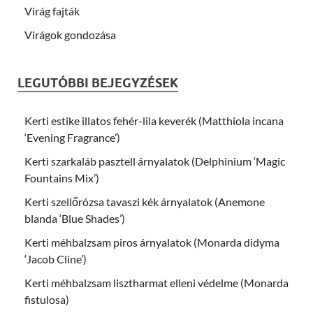
Virág fajták
Virágok gondozása
LEGUTÓBBI BEJEGYZÉSEK
Kerti estike illatos fehér-lila keverék (Matthiola incana
‘Evening Fragrance’)
Kerti szarkaláb pasztell árnyalatok (Delphinium ‘Magic
Fountains Mix’)
Kerti szellőrózsa tavaszi kék árnyalatok (Anemone
blanda ‘Blue Shades’)
Kerti méhbalzsam piros árnyalatok (Monarda didyma
‘Jacob Cline’)
Kerti méhbalzsam lisztharmat elleni védelme (Monarda
fistulosa)