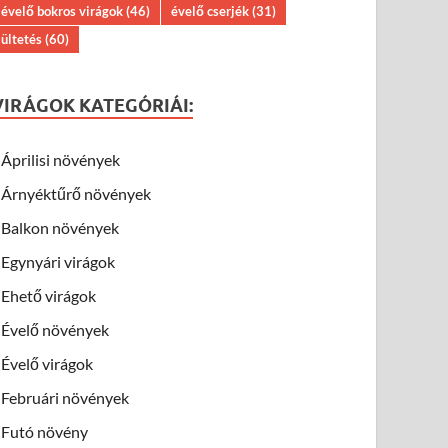
évelő bokros virágok
(46)
évelő cserjék
(31)
ültetés
(60)
VIRÁGOK KATEGÓRIÁI:
Áprilisi növények
Árnyéktűrő növények
Balkon növények
Egynyári virágok
Ehető virágok
Évelő növények
Évelő virágok
Februári növények
Futó növény