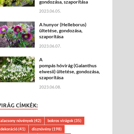
gondozása, szaporítása
2023.06.05.
A hunyor (Helleborus)
ültetése, gondozása,
szaporítása
2023.06.07.
A
pompás hóvirág (Galanthus
elwesii) ültetése, gondozása,
szaporítása
2023.06.08.
VIRÁG CÍMKÉK:
alacsony növények
(42)
bokros virágok
(35)
dekoráció
(41)
dísznövény
(198)