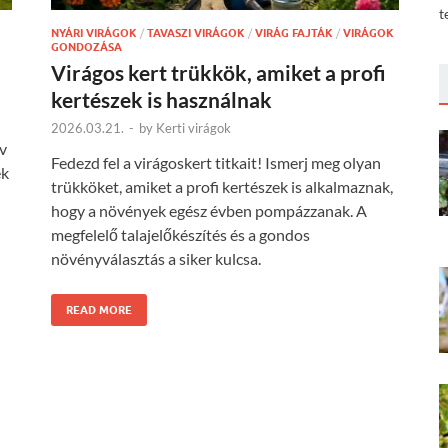
t
NYÁRI VIRÁGOK
/
TAVASZI VIRÁGOK
/
VIRÁG FAJTÁK
/
VIRÁGOK
GONDOZÁSA
Virágos kert trükkök, amiket a profi
kertészek is használnak
2026.03.21.
-
by
Kerti virágok
év
Fedezd fel a virágoskert titkait! Ismerj meg olyan
ek
trükköket, amiket a profi kertészek is alkalmaznak,
hogy a növények egész évben pompázzanak. A
megfelelő talajelőkészítés és a gondos
növényválasztás a siker kulcsa.
READ MORE