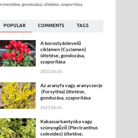
ermesztése, gondozása, ültetése, szaporítása
POPULAR
COMMENTS
TAGS
A borostyánlevelű
ciklámen (Cyclamen)
ültetése, gondozása,
szaporítása
2023.06.05.
Az aranyfa vagy aranycserje
(Forsythia) ültetése,
gondozása, szaporítása
2023.06.05.
Kakassarkantyúka vagy
szúnyogűző (Plectranthus
coleoides) ültetése,