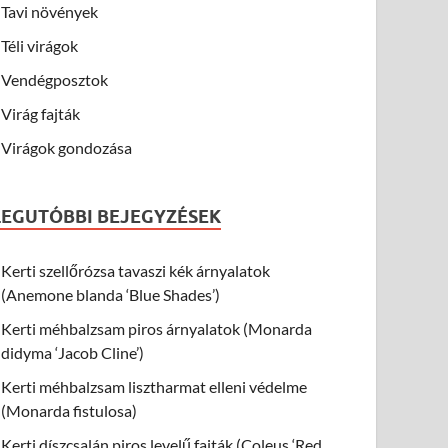
Tavi növények
Téli virágok
Vendégposztok
Virág fajták
Virágok gondozása
LEGUTÓBBI BEJEGYZÉSEK
Kerti szellőrózsa tavaszi kék árnyalatok
(Anemone blanda ‘Blue Shades’)
Kerti méhbalzsam piros árnyalatok (Monarda
didyma ‘Jacob Cline’)
Kerti méhbalzsam lisztharmat elleni védelme
(Monarda fistulosa)
Kerti díszcsalán piros levelű fajták (Coleus ‘Red