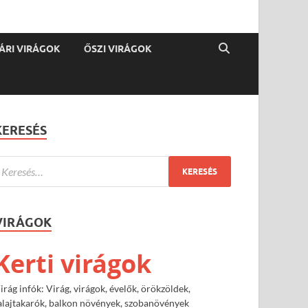
ÁRI VIRÁGOK
ŐSZI VIRÁGOK
KERESÉS
VIRÁGOK
Kerti virágok
irág infók: Virág, virágok, évelők, örökzöldek,
alajtakarók, balkon növények, szobanövények