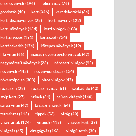
dísznövények
(194)
fehér virág
(76)
gondozás
(40)
kert
(346)
kert dekoráció
(34)
kerti dísznövények
(28)
kerti növény
(122)
kerti növények
(164)
kerti virágok
(108)
kerttervezés
(191)
kertészet
(734)
kertészkedés
(174)
közepes növények
(49)
lila virág
(65)
magas növésű évelő virágok
(42)
nagyméretű növények
(28)
népszerű virágok
(95)
növények
(445)
növénygondozás
(134)
növényápolás
(303)
piros virágok
(47)
rózsaszín
(28)
rózsaszín virág
(61)
szabadidő
(40)
szép kert
(27)
színek
(81)
színes virágok
(140)
sárga virág
(42)
tavaszi virágok
(64)
természet
(113)
tippek
(53)
virág
(40)
virágfajták
(124)
virágok
(417)
virágos kert
(39)
virágzás
(65)
virágágyás
(163)
virágültetés
(30)