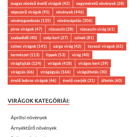
magas növésű évelő virágok
(42)
nagyméretű növények
(28)
népszerű virágok
(95)
növények
(446)
növénygondozás
(135)
növényápolás
(306)
piros virágok
(47)
rózsaszín
(28)
rózsaszín virág
(61)
szabadidő
(40)
szép kert
(27)
színek
(81)
színes virágok
(141)
sárga virág
(42)
tavaszi virágok
(65)
természet
(113)
tippek
(53)
virág
(40)
virágfajták
(124)
virágok
(418)
virágos kert
(39)
virágzás
(66)
virágágyás
(166)
virágültetés
(30)
évelő bokros virágok
(46)
évelő cserjék
(31)
ültetés
(60)
VIRÁGOK KATEGÓRIÁI:
Áprilisi növények
Árnyéktűrő növények