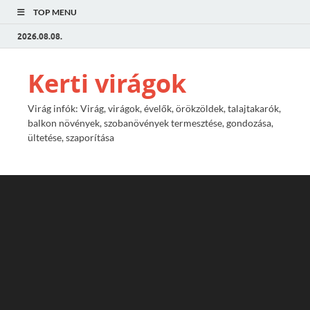
TOP MENU
2026.08.08.
Kerti virágok
Virág infók: Virág, virágok, évelők, örökzöldek, talajtakarók,
balkon növények, szobanövények termesztése, gondozása,
ültetése, szaporítása