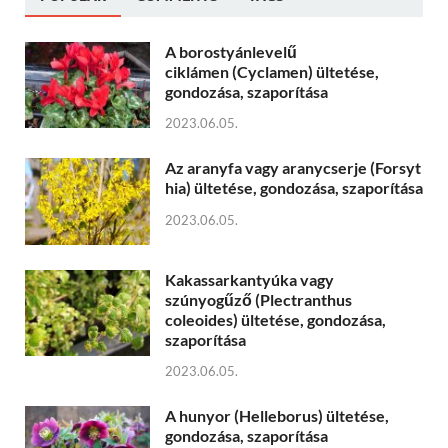
A borostyánlevelű
ciklámen (Cyclamen) ültetése,
gondozása, szaporítása
2023.06.05.
Az aranyfa vagy aranycserje (Forsyt
hia) ültetése, gondozása, szaporítása
2023.06.05.
Kakassarkantyúka vagy
szúnyogűző (Plectranthus
coleoides) ültetése, gondozása,
szaporítása
2023.06.05.
A hunyor (Helleborus) ültetése,
gondozása, szaporítása