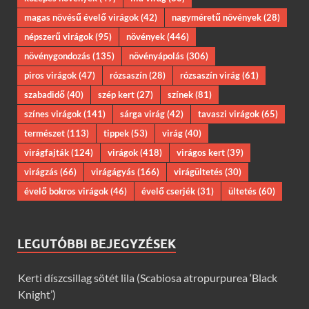
magas növésű évelő virágok
(42)
nagyméretű növények
(28)
népszerű virágok
(95)
növények
(446)
növénygondozás
(135)
növényápolás
(306)
piros virágok
(47)
rózsaszín
(28)
rózsaszín virág
(61)
szabadidő
(40)
szép kert
(27)
színek
(81)
színes virágok
(141)
sárga virág
(42)
tavaszi virágok
(65)
természet
(113)
tippek
(53)
virág
(40)
virágfajták
(124)
virágok
(418)
virágos kert
(39)
virágzás
(66)
virágágyás
(166)
virágültetés
(30)
évelő bokros virágok
(46)
évelő cserjék
(31)
ültetés
(60)
LEGUTÓBBI BEJEGYZÉSEK
Kerti díszcsillag sötét lila (Scabiosa atropurpurea ‘Black
Knight’)