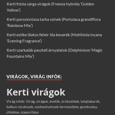
Kerti frézia sárga virágok (Freesia hybrida ‘Golden
Yellow’)
Kerti porcsinrózsa tarka színek (Portulaca grandiflora
‘Rainbow Mix’)
Kerti estike illatos fehér-lila keverék (Matthiola incana
‘Evening Fragrance’)
Kerti szarkaláb pasztell árnyalatok (Delphinium ‘Magic
Fountains Mix’)
VIRÁGOK, VIRÁG INFÓK:
Kerti virágok
Virág infók: Virág, virágok, évelők, örökzöldek, talajtakarók,
balkon növények, szobanövények termesztése, gondozása,
ültetése, szaporítása