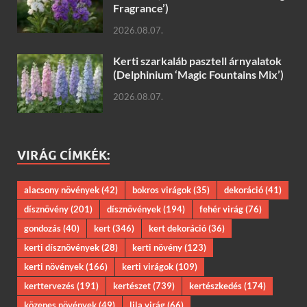
Fragrance’)
2026.08.07.
Kerti szarkaláb pasztell árnyalatok
(Delphinium ‘Magic Fountains Mix’)
2026.08.07.
VIRÁG CÍMKÉK:
alacsony növények
(42)
bokros virágok
(35)
dekoráció
(41)
dísznövény
(201)
dísznövények
(194)
fehér virág
(76)
gondozás
(40)
kert
(346)
kert dekoráció
(36)
kerti dísznövények
(28)
kerti növény
(123)
kerti növények
(166)
kerti virágok
(109)
kerttervezés
(191)
kertészet
(739)
kertészkedés
(174)
közepes növények
(49)
lila virág
(66)