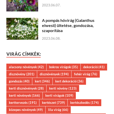
2023.06.07.
A pompás hóvirág (Galanthus
elwesii) ültetése, gondozása,
szaporítása
2023.06.08.
VIRÁG CÍMKÉK:
alacsony növények
(42)
bokros virágok
(35)
dekoráció
(41)
dísznövény
(201)
dísznövények
(194)
fehér virág
(76)
gondozás
(40)
kert
(346)
kert dekoráció
(36)
kerti dísznövények
(28)
kerti növény
(123)
kerti növények
(166)
kerti virágok
(109)
kerttervezés
(191)
kertészet
(739)
kertészkedés
(174)
közepes növények
(49)
lila virág
(66)