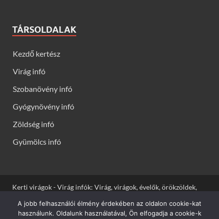
TÁRSOLDALAK
Kezdő kertész
Virág infó
Szobanövény infó
Gyógynövény infó
Zöldség infó
Gyümölcs infó
Kerti virágok - Virág infók: Virág, virágok, évelők, örökzöldek,
talajtakarók, balkon növények, szobanövények termesztése,
A jobb felhasználói élmény érdekében az oldalon cookie-kat
gondozása, ültetése, szaporítása
használunk. Oldalunk használatával, Ön elfogadja a cookie-k