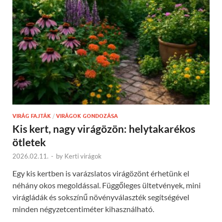
VIRÁG FAJTÁK
/
VIRÁGOK GONDOZÁSA
Kis kert, nagy virágözön: helytakarékos
ötletek
2026.02.11.
-
by
Kerti virágok
Egy kis kertben is varázslatos virágözönt érhetünk el
néhány okos megoldással. Függőleges ültetvények, mini
virágládák és sokszínű növényválaszték segítségével
minden négyzetcentiméter kihasználható.