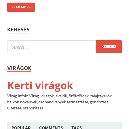
READ MORE
KERESÉS
VIRÁGOK
Kerti virágok
Virág infók: Virág, virágok, évelők, örökzöldek, talajtakarók,
balkon növények, szobanövények termesztése, gondozása,
ültetése, szaporítása
POPULAR
COMMENTS
TAGS