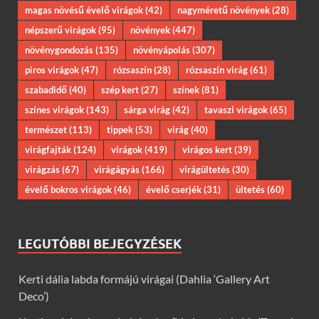
magas növésű évelő virágok
(42)
nagyméretű növények
(28)
népszerű virágok
(95)
növények
(447)
növénygondozás
(135)
növényápolás
(307)
piros virágok
(47)
rózsaszín
(28)
rózsaszín virág
(61)
szabadidő
(40)
szép kert
(27)
színek
(81)
színes virágok
(143)
sárga virág
(42)
tavaszi virágok
(65)
természet
(113)
tippek
(53)
virág
(40)
virágfajták
(124)
virágok
(419)
virágos kert
(39)
virágzás
(67)
virágágyás
(166)
virágültetés
(30)
évelő bokros virágok
(46)
évelő cserjék
(31)
ültetés
(60)
LEGUTÓBBI BEJEGYZÉSEK
Kerti dália labda formájú virágai (Dahlia ‘Gallery Art
Deco’)