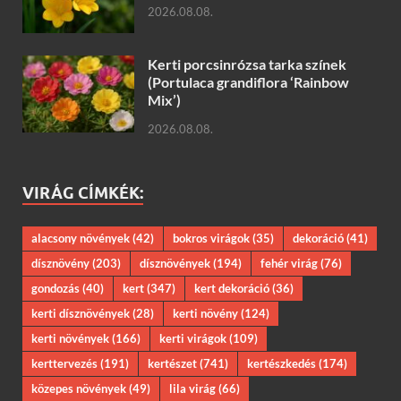
2026.08.08.
Kerti porcsinrózsa tarka színek
(Portulaca grandiflora ‘Rainbow
Mix’)
2026.08.08.
VIRÁG CÍMKÉK:
alacsony növények
(42)
bokros virágok
(35)
dekoráció
(41)
dísznövény
(203)
dísznövények
(194)
fehér virág
(76)
gondozás
(40)
kert
(347)
kert dekoráció
(36)
kerti dísznövények
(28)
kerti növény
(124)
kerti növények
(166)
kerti virágok
(109)
kerttervezés
(191)
kertészet
(741)
kertészkedés
(174)
közepes növények
(49)
lila virág
(66)