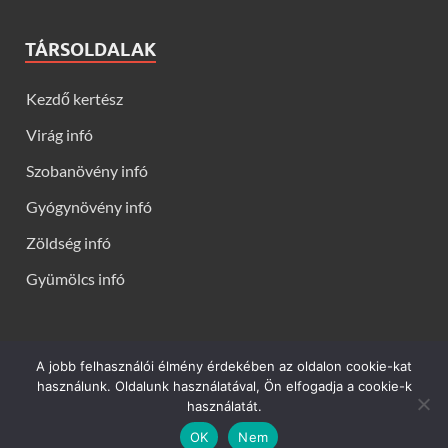
TÁRSOLDALAK
Kezdő kertész
Virág infó
Szobanövény infó
Gyógynövény infó
Zöldség infó
Gyümölcs infó
A jobb felhasználói élmény érdekében az oldalon cookie-kat
Kerti virágok - Virág infók: Virág, virágok, évelők, örökzöldek,
használunk. Oldalunk használatával, Ön elfogadja a cookie-k
talajtakarók, balkon növények, szobanövények termesztése,
használatát.
gondozása, ültetése, szaporítása
OK
Nem
Powered by
WordPress
and
HitMag
.