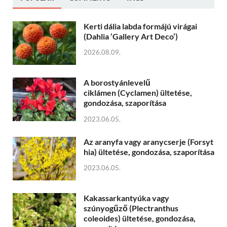
Kerti dália labda formájú virágai
(Dahlia ‘Gallery Art Deco’)
2026.08.09.
A borostyánlevelű
ciklámen (Cyclamen) ültetése,
gondozása, szaporítása
2023.06.05.
Az aranyfa vagy aranycserje (Forsyt
hia) ültetése, gondozása, szaporítása
2023.06.05.
Kakassarkantyúka vagy
szúnyogűző (Plectranthus
coleoides) ültetése, gondozása,