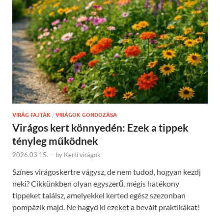
VIRÁG FAJTÁK
/
VIRÁGOK GONDOZÁSA
Virágos kert könnyedén: Ezek a tippek
tényleg működnek
2026.03.15.
-
by
Kerti virágok
Színes virágoskertre vágysz, de nem tudod, hogyan kezdj
neki? Cikkünkben olyan egyszerű, mégis hatékony
tippeket találsz, amelyekkel kerted egész szezonban
pompázik majd. Ne hagyd ki ezeket a bevált praktikákat!