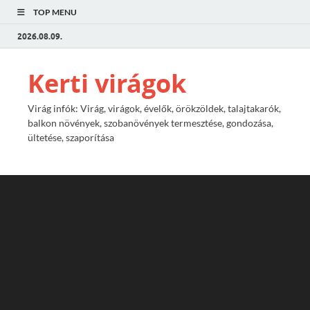
TOP MENU
2026.08.09.
Kerti virágok
Virág infók: Virág, virágok, évelők, örökzöldek, talajtakarók,
balkon növények, szobanövények termesztése, gondozása,
ültetése, szaporítása