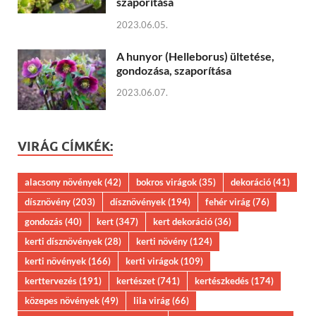
szaporítása
2023.06.05.
A hunyor (Helleborus) ültetése,
gondozása, szaporítása
2023.06.07.
VIRÁG CÍMKÉK:
alacsony növények
(42)
bokros virágok
(35)
dekoráció
(41)
dísznövény
(203)
dísznövények
(194)
fehér virág
(76)
gondozás
(40)
kert
(347)
kert dekoráció
(36)
kerti dísznövények
(28)
kerti növény
(124)
kerti növények
(166)
kerti virágok
(109)
kerttervezés
(191)
kertészet
(741)
kertészkedés
(174)
közepes növények
(49)
lila virág
(66)