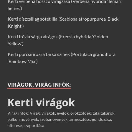
Kerti verbéna hosszú virágzása (Verbena hybrida ‘Temari
Series’)
Kerti díszcsillag sötét lila (Scabiosa atropurpurea ‘Black
Knight’)
Kerti frézia sárga virágok (Freesia hybrida ‘Golden
Yellow’)
Kerti porcsinrózsa tarka színek (Portulaca grandiflora
‘Rainbow Mix’)
VIRÁGOK, VIRÁG INFÓK:
Kerti virágok
Virág infók: Virág, virágok, évelők, örökzöldek, talajtakarók,
balkon növények, szobanövények termesztése, gondozása,
ültetése, szaporítása