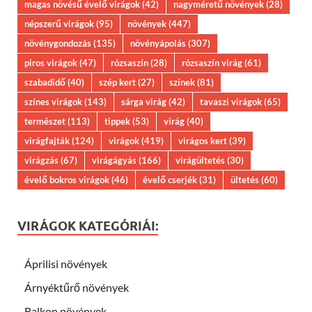
magas növésű évelő virágok
(42)
nagyméretű növények
(28)
népszerű virágok
(95)
növények
(447)
növénygondozás
(135)
növényápolás
(307)
piros virágok
(47)
rózsaszín
(28)
rózsaszín virág
(61)
szabadidő
(40)
szép kert
(27)
színek
(81)
színes virágok
(143)
sárga virág
(42)
tavaszi virágok
(65)
természet
(113)
tippek
(53)
virág
(40)
virágfajták
(124)
virágok
(419)
virágos kert
(39)
virágzás
(67)
virágágyás
(166)
virágültetés
(30)
évelő bokros virágok
(46)
évelő cserjék
(31)
ültetés
(60)
VIRÁGOK KATEGÓRIÁI:
Áprilisi növények
Árnyéktűrő növények
Balkon növények