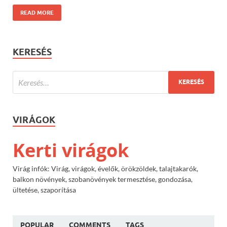
READ MORE
KERESÉS
VIRÁGOK
Kerti virágok
Virág infók: Virág, virágok, évelők, örökzöldek, talajtakarók,
balkon növények, szobanövények termesztése, gondozása,
ültetése, szaporítása
POPULAR
COMMENTS
TAGS