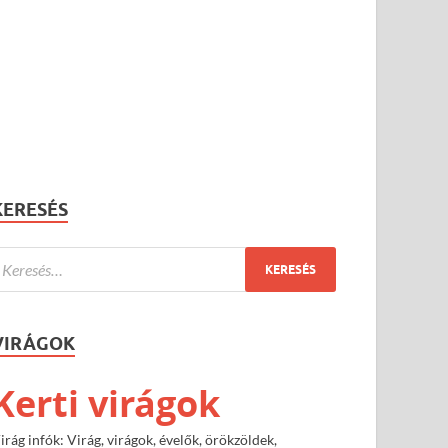
KERESÉS
VIRÁGOK
Kerti virágok
irág infók: Virág, virágok, évelők, örökzöldek,