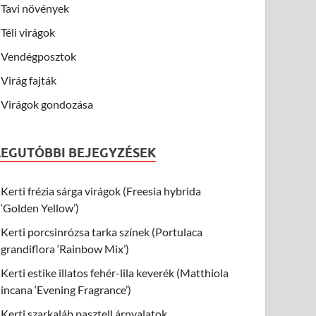
Tavi növények
Téli virágok
Vendégposztok
Virág fajták
Virágok gondozása
LEGUTÓBBI BEJEGYZÉSEK
Kerti frézia sárga virágok (Freesia hybrida
‘Golden Yellow’)
Kerti porcsinrózsa tarka színek (Portulaca
grandiflora ‘Rainbow Mix’)
Kerti estike illatos fehér-lila keverék (Matthiola
incana ‘Evening Fragrance’)
Kerti szarkaláb pasztell árnyalatok