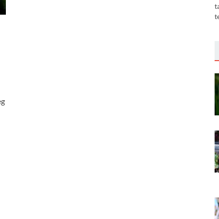
t
t
eg