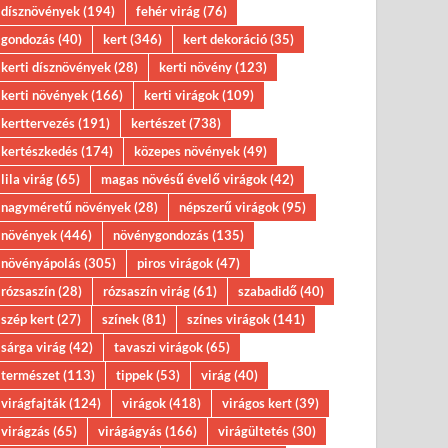
dísznövények
(194)
fehér virág
(76)
gondozás
(40)
kert
(346)
kert dekoráció
(35)
kerti dísznövények
(28)
kerti növény
(123)
kerti növények
(166)
kerti virágok
(109)
kerttervezés
(191)
kertészet
(738)
kertészkedés
(174)
közepes növények
(49)
lila virág
(65)
magas növésű évelő virágok
(42)
nagyméretű növények
(28)
népszerű virágok
(95)
növények
(446)
növénygondozás
(135)
növényápolás
(305)
piros virágok
(47)
rózsaszín
(28)
rózsaszín virág
(61)
szabadidő
(40)
szép kert
(27)
színek
(81)
színes virágok
(141)
sárga virág
(42)
tavaszi virágok
(65)
természet
(113)
tippek
(53)
virág
(40)
virágfajták
(124)
virágok
(418)
virágos kert
(39)
virágzás
(65)
virágágyás
(166)
virágültetés
(30)