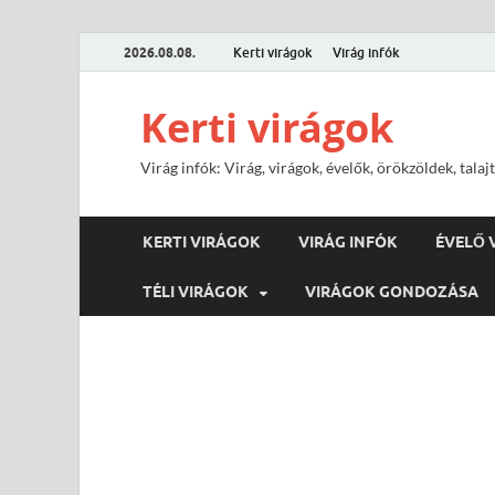
2026.08.08.
Kerti virágok
Virág infók
Kerti virágok
Virág infók: Virág, virágok, évelők, örökzöldek, tal
KERTI VIRÁGOK
VIRÁG INFÓK
ÉVELŐ 
TÉLI VIRÁGOK
VIRÁGOK GONDOZÁSA