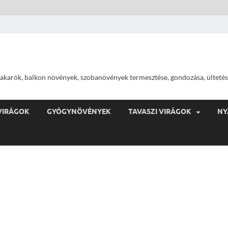
ajtakarók, balkon növények, szobanövények termesztése, gondozása, ültetés
VIRÁGOK
GYÓGYNÖVÉNYEK
TAVASZI VIRÁGOK
NY