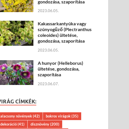
gondozása, szaporítása
2023.06.05.
Kakassarkantyúka vagy
szúnyogűző (Plectranthus
coleoides) ültetése,
gondozása, szaporítása
2023.06.05.
A hunyor (Helleborus)
ültetése, gondozása,
szaporítása
2023.06.07.
VIRÁG CÍMKÉK:
alacsony növények
(42)
bokros virágok
(35)
dekoráció
(41)
dísznövény
(200)