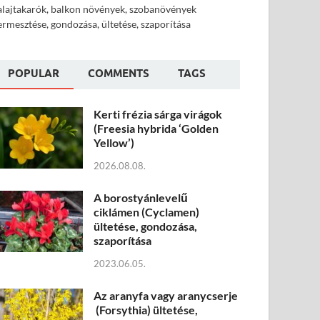
alajtakarók, balkon növények, szobanövények
ermesztése, gondozása, ültetése, szaporítása
POPULAR
COMMENTS
TAGS
Kerti frézia sárga virágok
(Freesia hybrida ‘Golden
Yellow’)
2026.08.08.
A borostyánlevelű
ciklámen (Cyclamen)
ültetése, gondozása,
szaporítása
2023.06.05.
Az aranyfa vagy aranycserje
(Forsythia) ültetése,