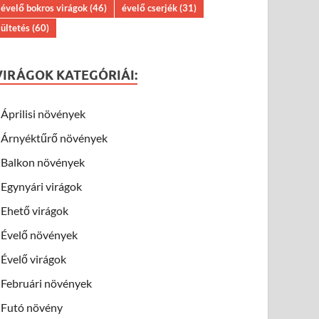
évelő bokros virágok
(46)
évelő cserjék
(31)
ültetés
(60)
VIRÁGOK KATEGÓRIÁI:
Áprilisi növények
Árnyéktűrő növények
Balkon növények
Egynyári virágok
Ehető virágok
Évelő növények
Évelő virágok
Februári növények
Futó növény