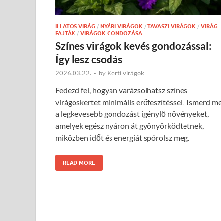
ILLATOS VIRÁG
/
NYÁRI VIRÁGOK
/
TAVASZI VIRÁGOK
/
VIRÁG
FAJTÁK
/
VIRÁGOK GONDOZÁSA
Színes virágok kevés gondozással:
Így lesz csodás
2026.03.22.
-
by
Kerti virágok
Fedezd fel, hogyan varázsolhatsz színes
virágoskertet minimális erőfeszítéssel! Ismerd m
a legkevesebb gondozást igénylő növényeket,
amelyek egész nyáron át gyönyörködtetnek,
miközben időt és energiát spórolsz meg.
READ MORE