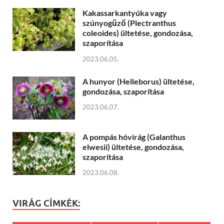
Kakassarkantyúka vagy
szúnyogűző (Plectranthus
coleoides) ültetése, gondozása,
szaporítása
2023.06.05.
A hunyor (Helleborus) ültetése,
gondozása, szaporítása
2023.06.07.
A pompás hóvirág (Galanthus
elwesii) ültetése, gondozása,
szaporítása
2023.06.08.
VIRÁG CÍMKÉK: