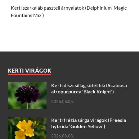
Kerti szarkaláb pasztell árnyalatok (Delphinium ‘Magic
Fountains Mix’)
KERTI VIRÁGOK
Kerti díszcsillag sötét lila (Scabiosa
atropurpurea ‘Black Knight’)
2026.08.08.
Kerti frézia sárga virágok (Freesia
hybrida ‘Golden Yellow’)
2026.08.08.