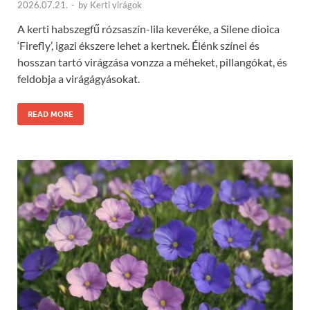
2026.07.21.
-
by
Kerti virágok
A kerti habszegfű rózsaszín-lila keveréke, a Silene dioica
‘Firefly’, igazi ékszere lehet a kertnek. Élénk színei és
hosszan tartó virágzása vonzza a méheket, pillangókat, és
feldobja a virágágyásokat.
READ MORE