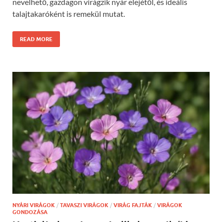
nevelhető, gazdagon virágzik nyár elejétől, és ideális
talajtakaróként is remekül mutat.
READ MORE
NYÁRI VIRÁGOK
/
TAVASZI VIRÁGOK
/
VIRÁG FAJTÁK
/
VIRÁGOK
GONDOZÁSA