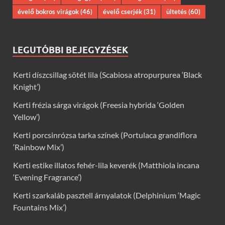
évelő bokros virágok
(46)
évelő cserjék
(31)
ültetés
(60)
LEGUTÓBBI BEJEGYZÉSEK
Kerti díszcsillag sötét lila (Scabiosa atropurpurea ‘Black
Knight’)
Kerti frézia sárga virágok (Freesia hybrida ‘Golden
Yellow’)
Kerti porcsinrózsa tarka színek (Portulaca grandiflora
‘Rainbow Mix’)
Kerti estike illatos fehér-lila keverék (Matthiola incana
‘Evening Fragrance’)
Kerti szarkaláb pasztell árnyalatok (Delphinium ‘Magic
Fountains Mix’)