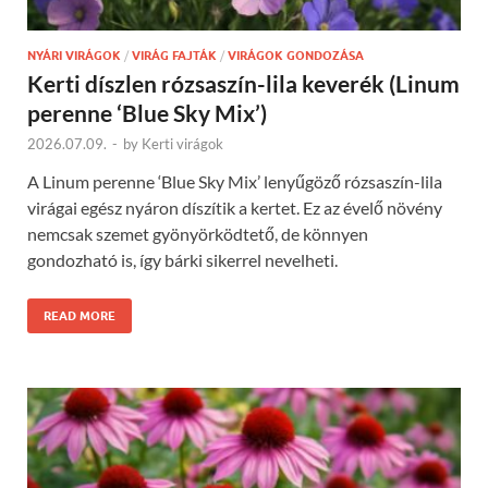
NYÁRI VIRÁGOK
/
VIRÁG FAJTÁK
/
VIRÁGOK GONDOZÁSA
Kerti díszlen rózsaszín-lila keverék (Linum
perenne ‘Blue Sky Mix’)
2026.07.09.
-
by
Kerti virágok
A Linum perenne ‘Blue Sky Mix’ lenyűgöző rózsaszín-lila
virágai egész nyáron díszítik a kertet. Ez az évelő növény
nemcsak szemet gyönyörködtető, de könnyen
gondozható is, így bárki sikerrel nevelheti.
READ MORE