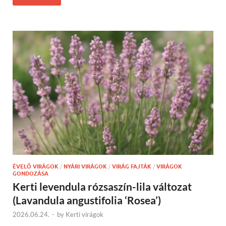
ÉVELŐ VIRÁGOK
/
NYÁRI VIRÁGOK
/
VIRÁG FAJTÁK
/
VIRÁGOK
GONDOZÁSA
Kerti levendula rózsaszín-lila változat
(Lavandula angustifolia ‘Rosea’)
2026.06.24.
-
by
Kerti virágok