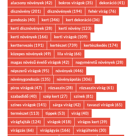
alacsony növények
(42)
bokros virágok
(35)
dekoráció
(41)
dísznövény
(201)
dísznövények
(194)
fehér virág
(76)
gondozás
(40)
kert
(346)
kert dekoráció
(36)
kerti dísznövények
(28)
kerti növény
(123)
kerti növények
(166)
kerti virágok
(109)
kerttervezés
(191)
kertészet
(739)
kertészkedés
(174)
közepes növények
(49)
lila virág
(66)
magas növésű évelő virágok
(42)
nagyméretű növények
(28)
népszerű virágok
(95)
növények
(446)
növénygondozás
(135)
növényápolás
(306)
piros virágok
(47)
rózsaszín
(28)
rózsaszín virág
(61)
szabadidő
(40)
szép kert
(27)
színek
(81)
színes virágok
(141)
sárga virág
(42)
tavaszi virágok
(65)
természet
(113)
tippek
(53)
virág
(40)
virágfajták
(124)
virágok
(418)
virágos kert
(39)
virágzás
(66)
virágágyás
(166)
virágültetés
(30)