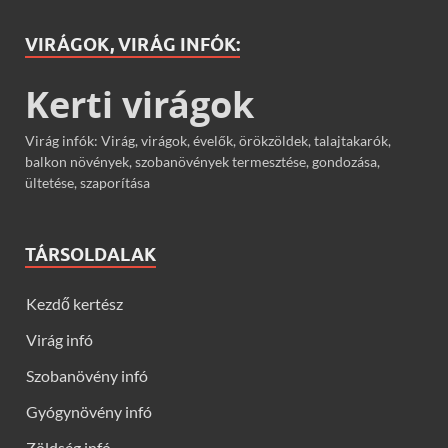
VIRÁGOK, VIRÁG INFÓK:
Kerti virágok
Virág infók: Virág, virágok, évelők, örökzöldek, talajtakarók,
balkon növények, szobanövények termesztése, gondozása,
ültetése, szaporítása
TÁRSOLDALAK
Kezdő kertész
Virág infó
Szobanövény infó
Gyógynövény infó
Zöldség infó