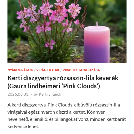
NYÁRI VIRÁGOK
/
VIRÁG FAJTÁK
/
VIRÁGOK GONDOZÁSA
Kerti díszgyertya rózsaszín-lila keverék
(Gaura lindheimeri ‘Pink Clouds’)
2026.08.03.
-
by
Kerti virágok
A kerti díszgyertya ‘Pink Clouds’ elbűvölő rózsaszín-lila
virágaival egész nyáron díszíti a kertet. Könnyen
nevelhető, ellenálló, és pillangókat vonz, minden kertbarát
kedvence lehet.