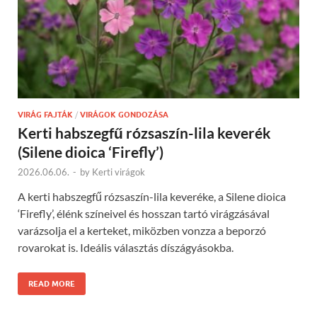
VIRÁG FAJTÁK
/
VIRÁGOK GONDOZÁSA
Kerti habszegfű rózsaszín-lila keverék
(Silene dioica ‘Firefly’)
2026.06.06.
-
by
Kerti virágok
A kerti habszegfű rózsaszín-lila keveréke, a Silene dioica
‘Firefly’, élénk színeivel és hosszan tartó virágzásával
varázsolja el a kerteket, miközben vonzza a beporzó
rovarokat is. Ideális választás díszágyásokba.
READ MORE