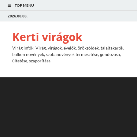
TOP MENU
2026.08.08.
Kerti virágok
Virág infók: Virág, virágok, évelők, örökzöldek, talajtakarók,
balkon növények, szobanövények termesztése, gondozása,
ültetése, szaporítása