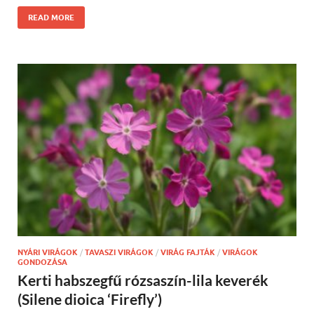
READ MORE
NYÁRI VIRÁGOK
/
TAVASZI VIRÁGOK
/
VIRÁG FAJTÁK
/
VIRÁGOK
GONDOZÁSA
Kerti habszegfű rózsaszín-lila keverék
(Silene dioica ‘Firefly’)