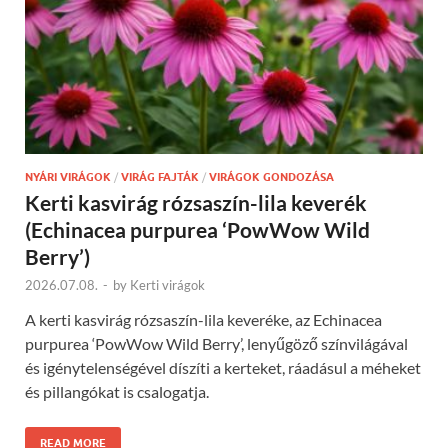
NYÁRI VIRÁGOK
/
VIRÁG FAJTÁK
/
VIRÁGOK GONDOZÁSA
Kerti kasvirág rózsaszín-lila keverék
(Echinacea purpurea ‘PowWow Wild
Berry’)
2026.07.08.
-
by
Kerti virágok
A kerti kasvirág rózsaszín-lila keveréke, az Echinacea
purpurea ‘PowWow Wild Berry’, lenyűgöző színvilágával
és igénytelenségével díszíti a kerteket, ráadásul a méheket
és pillangókat is csalogatja.
READ MORE