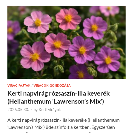
VIRÁG FAJTÁK
/
VIRÁGOK GONDOZÁSA
Kerti napvirág rózsaszín-lila keverék
(Helianthemum ‘Lawrenson’s Mix’)
2026.05.30.
-
by
Kerti virágok
A kerti napvirág rózsaszín-lila keveréke (Helianthemum
‘Lawrenson’s Mix’) üde színfolt a kertben. Egyszerűen