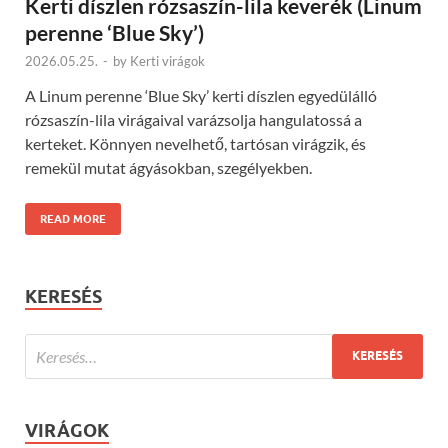
Kerti díszlen rózsaszín-lila keverék (Linum
perenne ‘Blue Sky’)
2026.05.25.
-
by
Kerti virágok
A Linum perenne ‘Blue Sky’ kerti díszlen egyedülálló
rózsaszín-lila virágaival varázsolja hangulatossá a
kerteket. Könnyen nevelhető, tartósan virágzik, és
remekül mutat ágyásokban, szegélyekben.
READ MORE
KERESÉS
VIRÁGOK