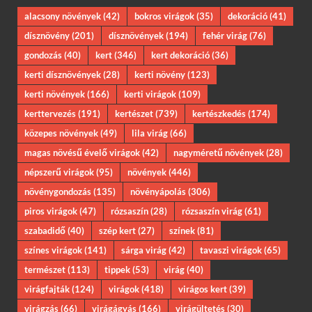
alacsony növények
(42)
bokros virágok
(35)
dekoráció
(41)
dísznövény
(201)
dísznövények
(194)
fehér virág
(76)
gondozás
(40)
kert
(346)
kert dekoráció
(36)
kerti dísznövények
(28)
kerti növény
(123)
kerti növények
(166)
kerti virágok
(109)
kerttervezés
(191)
kertészet
(739)
kertészkedés
(174)
közepes növények
(49)
lila virág
(66)
magas növésű évelő virágok
(42)
nagyméretű növények
(28)
népszerű virágok
(95)
növények
(446)
növénygondozás
(135)
növényápolás
(306)
piros virágok
(47)
rózsaszín
(28)
rózsaszín virág
(61)
szabadidő
(40)
szép kert
(27)
színek
(81)
színes virágok
(141)
sárga virág
(42)
tavaszi virágok
(65)
természet
(113)
tippek
(53)
virág
(40)
virágfajták
(124)
virágok
(418)
virágos kert
(39)
virágzás
(66)
virágágyás
(166)
virágültetés
(30)