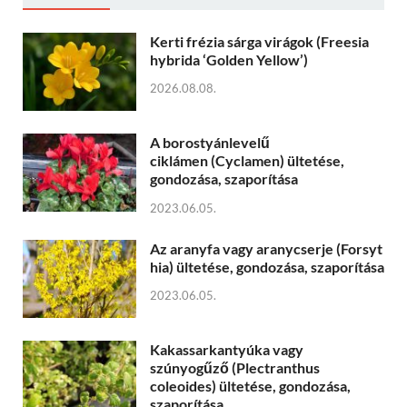
Kerti frézia sárga virágok (Freesia
hybrida ‘Golden Yellow’)
2026.08.08.
A borostyánlevelű
ciklámen (Cyclamen) ültetése,
gondozása, szaporítása
2023.06.05.
Az aranyfa vagy aranycserje (Forsyt
hia) ültetése, gondozása, szaporítása
2023.06.05.
Kakassarkantyúka vagy
szúnyogűző (Plectranthus
coleoides) ültetése, gondozása,
szaporítása