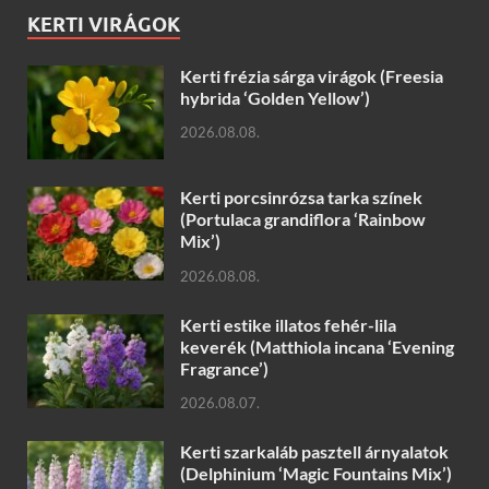
KERTI VIRÁGOK
Kerti frézia sárga virágok (Freesia
hybrida ‘Golden Yellow’)
2026.08.08.
Kerti porcsinrózsa tarka színek
(Portulaca grandiflora ‘Rainbow
Mix’)
2026.08.08.
Kerti estike illatos fehér-lila
keverék (Matthiola incana ‘Evening
Fragrance’)
2026.08.07.
Kerti szarkaláb pasztell árnyalatok
(Delphinium ‘Magic Fountains Mix’)