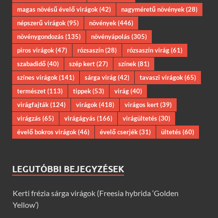
magas növésű évelő virágok
(42)
nagyméretű növények
(28)
népszerű virágok
(95)
növények
(446)
növénygondozás
(135)
növényápolás
(305)
piros virágok
(47)
rózsaszín
(28)
rózsaszín virág
(61)
szabadidő
(40)
szép kert
(27)
színek
(81)
színes virágok
(141)
sárga virág
(42)
tavaszi virágok
(65)
természet
(113)
tippek
(53)
virág
(40)
virágfajták
(124)
virágok
(418)
virágos kert
(39)
virágzás
(65)
virágágyás
(166)
virágültetés
(30)
évelő bokros virágok
(46)
évelő cserjék
(31)
ültetés
(60)
LEGUTÓBBI BEJEGYZÉSEK
Kerti frézia sárga virágok (Freesia hybrida ‘Golden
Yellow’)