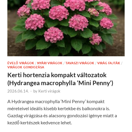
ÉVELŐ VIRÁGOK
/
NYÁRI VIRÁGOK
/
TAVASZI VIRÁGOK
/
VIRÁG FAJTÁK
/
VIRÁGOK GONDOZÁSA
Kerti hortenzia kompakt változatok
(Hydrangea macrophylla ‘Mini Penny’)
2026.06.14.
-
by
Kerti virágok
A Hydrangea macrophylla ‘Mini Penny’ kompakt
méreteivel ideális kisebb kertekbe és balkonokra is.
Gazdag virágzása és alacsony gondozási igénye miatt a
kezdő kertészek kedvence lehet.