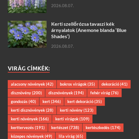
2026.08.07.
Kerti szellőrózsa tavaszi kék
árnyalatok (Anemone blanda ‘Blue
Shades’)
2026.08.07.
VIRÁG CÍMKÉK:
alacsony növények
(42)
bokros virágok
(35)
dekoráció
(41)
dísznövény
(200)
dísznövények
(194)
fehér virág
(76)
gondozás
(40)
kert
(346)
kert dekoráció
(35)
kerti dísznövények
(28)
kerti növény
(123)
kerti növények
(166)
kerti virágok
(109)
kerttervezés
(191)
kertészet
(738)
kertészkedés
(174)
közepes növények
(49)
lila virág
(65)