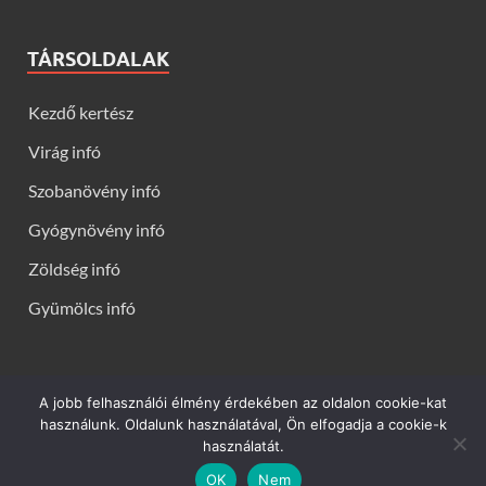
TÁRSOLDALAK
Kezdő kertész
Virág infó
Szobanövény infó
Gyógynövény infó
Zöldség infó
Gyümölcs infó
A jobb felhasználói élmény érdekében az oldalon cookie-kat
Kerti virágok - Virág infók: Virág, virágok, évelők, örökzöldek,
használunk. Oldalunk használatával, Ön elfogadja a cookie-k
talajtakarók, balkon növények, szobanövények termesztése,
használatát.
gondozása, ültetése, szaporítása
OK
Nem
Powered by
WordPress
and
HitMag
.