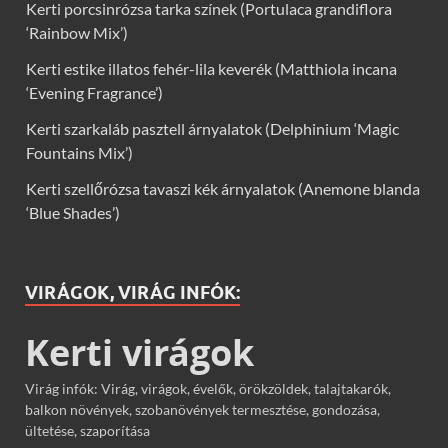
Kerti porcsinrózsa tarka színek (Portulaca grandiflora
‘Rainbow Mix’)
Kerti estike illatos fehér-lila keverék (Matthiola incana
‘Evening Fragrance’)
Kerti szarkaláb pasztell árnyalatok (Delphinium ‘Magic
Fountains Mix’)
Kerti szellőrózsa tavaszi kék árnyalatok (Anemone blanda
‘Blue Shades’)
VIRÁGOK, VIRÁG INFÓK:
Kerti virágok
Virág infók: Virág, virágok, évelők, örökzöldek, talajtakarók,
balkon növények, szobanövények termesztése, gondozása,
ültetése, szaporítása