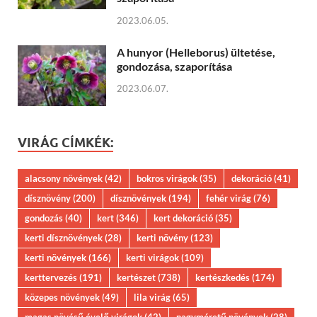
2023.06.05.
A hunyor (Helleborus) ültetése,
gondozása, szaporítása
2023.06.07.
VIRÁG CÍMKÉK:
alacsony növények
(42)
bokros virágok
(35)
dekoráció
(41)
dísznövény
(200)
dísznövények
(194)
fehér virág
(76)
gondozás
(40)
kert
(346)
kert dekoráció
(35)
kerti dísznövények
(28)
kerti növény
(123)
kerti növények
(166)
kerti virágok
(109)
kerttervezés
(191)
kertészet
(738)
kertészkedés
(174)
közepes növények
(49)
lila virág
(65)
magas növésű évelő virágok
(42)
nagyméretű növények
(28)