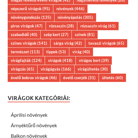
népszerű virágok
(95)
növények
(446)
növénygondozás
(135)
növényápolás
(305)
piros virágok
(47)
rózsaszín
(28)
rózsaszín virág
(61)
szabadidő
(40)
szép kert
(27)
színek
(81)
színes virágok
(141)
sárga virág
(42)
tavaszi virágok
(65)
természet
(113)
tippek
(53)
virág
(40)
virágfajták
(124)
virágok
(418)
virágos kert
(39)
virágzás
(65)
virágágyás
(166)
virágültetés
(30)
évelő bokros virágok
(46)
évelő cserjék
(31)
ültetés
(60)
VIRÁGOK KATEGÓRIÁI:
Áprilisi növények
Árnyéktűrő növények
Balkon növények