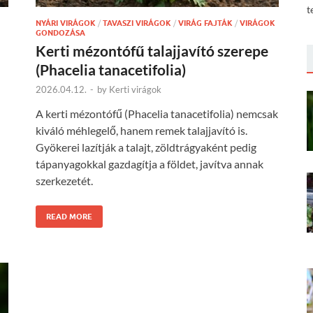
t
NYÁRI VIRÁGOK
/
TAVASZI VIRÁGOK
/
VIRÁG FAJTÁK
/
VIRÁGOK
GONDOZÁSA
Kerti mézontófű talajjavító szerepe
(Phacelia tanacetifolia)
2026.04.12.
-
by
Kerti virágok
A kerti mézontófű (Phacelia tanacetifolia) nemcsak
kiváló méhlegelő, hanem remek talajjavító is.
Gyökerei lazítják a talajt, zöldtrágyaként pedig
tápanyagokkal gazdagítja a földet, javítva annak
szerkezetét.
READ MORE