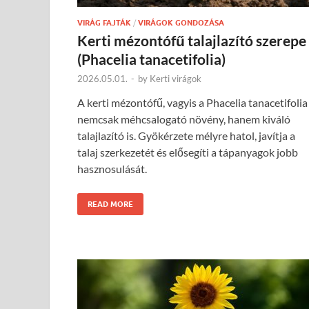
VIRÁG FAJTÁK
/
VIRÁGOK GONDOZÁSA
Kerti mézontófű talajlazító szerepe
(Phacelia tanacetifolia)
2026.05.01.
-
by
Kerti virágok
A kerti mézontófű, vagyis a Phacelia tanacetifolia
nemcsak méhcsalogató növény, hanem kiváló
talajlazító is. Gyökérzete mélyre hatol, javítja a
talaj szerkezetét és elősegíti a tápanyagok jobb
hasznosulását.
READ MORE