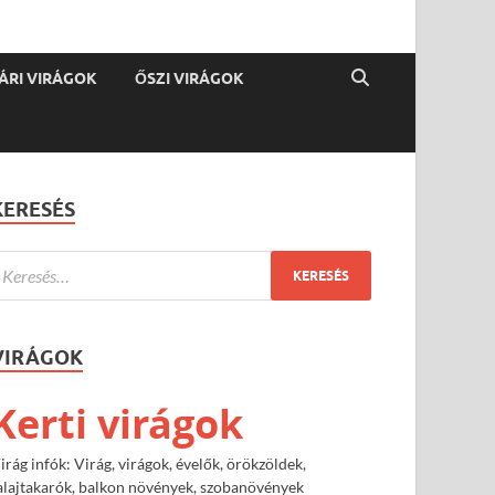
ÁRI VIRÁGOK
ŐSZI VIRÁGOK
KERESÉS
VIRÁGOK
Kerti virágok
irág infók: Virág, virágok, évelők, örökzöldek,
alajtakarók, balkon növények, szobanövények