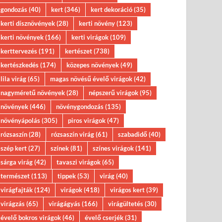
gondozás
(40)
kert
(346)
kert dekoráció
(35)
kerti dísznövények
(28)
kerti növény
(123)
kerti növények
(166)
kerti virágok
(109)
kerttervezés
(191)
kertészet
(738)
kertészkedés
(174)
közepes növények
(49)
lila virág
(65)
magas növésű évelő virágok
(42)
nagyméretű növények
(28)
népszerű virágok
(95)
növények
(446)
növénygondozás
(135)
növényápolás
(305)
piros virágok
(47)
rózsaszín
(28)
rózsaszín virág
(61)
szabadidő
(40)
szép kert
(27)
színek
(81)
színes virágok
(141)
sárga virág
(42)
tavaszi virágok
(65)
természet
(113)
tippek
(53)
virág
(40)
virágfajták
(124)
virágok
(418)
virágos kert
(39)
virágzás
(65)
virágágyás
(166)
virágültetés
(30)
évelő bokros virágok
(46)
évelő cserjék
(31)