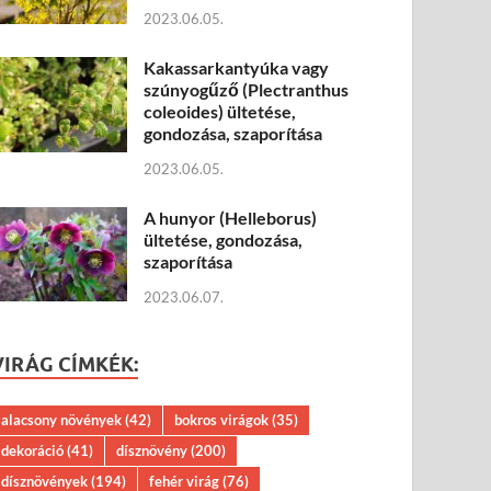
2023.06.05.
Kakassarkantyúka vagy
szúnyogűző (Plectranthus
coleoides) ültetése,
gondozása, szaporítása
2023.06.05.
A hunyor (Helleborus)
ültetése, gondozása,
szaporítása
2023.06.07.
VIRÁG CÍMKÉK:
alacsony növények
(42)
bokros virágok
(35)
dekoráció
(41)
dísznövény
(200)
dísznövények
(194)
fehér virág
(76)