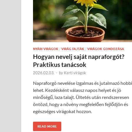
NYÁRI VIRÁGOK
/
VIRÁG FAJTÁK
/
VIRÁGOK GONDOZÁSA
Hogyan nevelj saját napraforgót?
Praktikus tanácsok
2026.02.03.
-
by
Kerti virágok
Napraforgó nevelése izgalmas és jutalmazó hobb
lehet. Kezdésként válassz napos helyet és jó
minőségű, laza talajt. Ültetés után rendszeresen
öntözd, hogy a növény megfelelően fejlődjön és
egészséges virágokat hozzon.
READ MORE