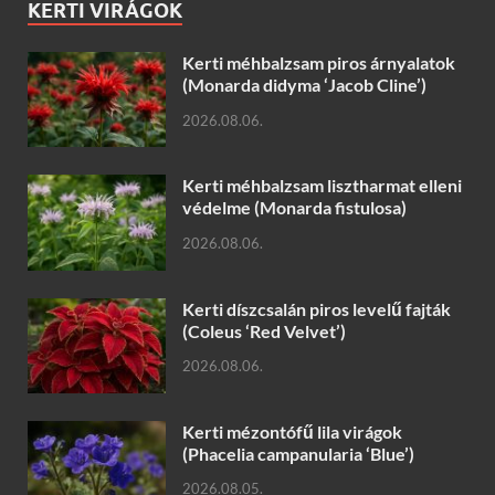
KERTI VIRÁGOK
Kerti méhbalzsam piros árnyalatok
(Monarda didyma ‘Jacob Cline’)
2026.08.06.
Kerti méhbalzsam lisztharmat elleni
védelme (Monarda fistulosa)
2026.08.06.
Kerti díszcsalán piros levelű fajták
(Coleus ‘Red Velvet’)
2026.08.06.
Kerti mézontófű lila virágok
(Phacelia campanularia ‘Blue’)
2026.08.05.