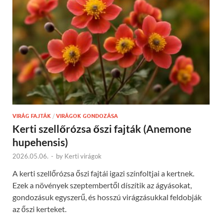
VIRÁG FAJTÁK
/
VIRÁGOK GONDOZÁSA
Kerti szellőrózsa őszi fajták (Anemone
hupehensis)
2026.05.06.
-
by
Kerti virágok
A kerti szellőrózsa őszi fajtái igazi színfoltjai a kertnek.
Ezek a növények szeptembertől díszítik az ágyásokat,
gondozásuk egyszerű, és hosszú virágzásukkal feldobják
az őszi kerteket.