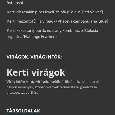
fistulosa)
Kerti díszcsalán piros levelű fajták (Coleus ‘Red Velvet’)
Kerti mézontófű lila virágok (Phacelia campanularia ‘Blue’)
Kerti kakastaréj bordó és arany kombináció (Celosia
argentea ‘Flamingo Feather’)
VIRÁGOK, VIRÁG INFÓK:
Kerti virágok
Virág infók: Virág, virágok, évelők, örökzöldek, talajtakarók,
balkon növények, szobanövények termesztése, gondozása,
ültetése, szaporítása
TÁRSOLDALAK