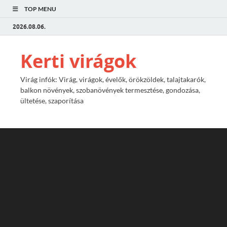
TOP MENU
2026.08.06.
Kerti virágok
Virág infók: Virág, virágok, évelők, örökzöldek, talajtakarók,
balkon növények, szobanövények termesztése, gondozása,
ültetése, szaporítása