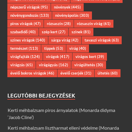
népszerű virágok
(95)
növények
(445)
növénygondozás
(133)
növényápolás
(303)
piros virágok
(47)
rózsaszín
(28)
rózsaszín virág
(61)
szabadidő
(40)
szép kert
(27)
színek
(81)
színes virágok
(140)
sárga virág
(42)
tavaszi virágok
(63)
természet
(113)
tippek
(53)
virág
(40)
virágfajták
(124)
virágok
(417)
virágos kert
(39)
virágzás
(65)
virágágyás
(162)
virágültetés
(30)
évelő bokros virágok
(46)
évelő cserjék
(31)
ültetés
(60)
LEGUTÓBBI BEJEGYZÉSEK
Kerti méhbalzsam piros árnyalatok (Monarda didyma
‘Jacob Cline’)
Kerti méhbalzsam lisztharmat elleni védelme (Monarda