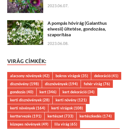
2023.06.07.
A pompás hóvirág (Galanthus
elwesii) ültetése, gondozása,
szaporítása
2023.06.08.
VIRÁG CÍMKÉK:
alacsony növények
(42)
bokros virágok
(35)
dekoráció
(41)
dísznövény
(198)
dísznövények
(194)
fehér virág
(76)
gondozás
(40)
kert
(346)
kert dekoráció
(34)
kerti dísznövények
(28)
kerti növény
(121)
kerti növények
(164)
kerti virágok
(108)
kerttervezés
(191)
kertészet
(733)
kertészkedés
(174)
közepes növények
(49)
lila virág
(65)