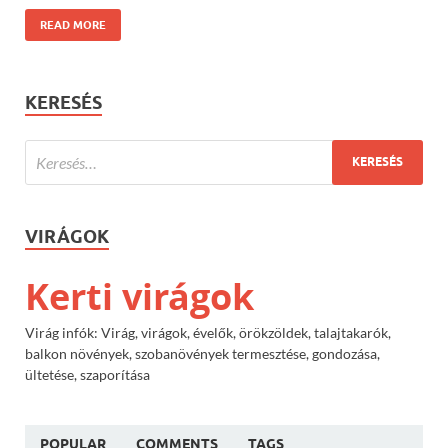
READ MORE
KERESÉS
VIRÁGOK
Kerti virágok
Virág infók: Virág, virágok, évelők, örökzöldek, talajtakarók,
balkon növények, szobanövények termesztése, gondozása,
ültetése, szaporítása
POPULAR
COMMENTS
TAGS