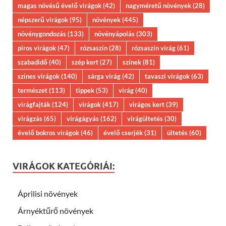
magas növésű évelő virágok
(42)
nagyméretű növények
(28)
népszerű virágok
(95)
növények
(445)
növénygondozás
(133)
növényápolás
(303)
piros virágok
(47)
rózsaszín
(28)
rózsaszín virág
(61)
szabadidő
(40)
szép kert
(27)
színek
(81)
színes virágok
(140)
sárga virág
(42)
tavaszi virágok
(63)
természet
(113)
tippek
(53)
virág
(40)
virágfajták
(124)
virágok
(417)
virágos kert
(39)
virágzás
(65)
virágágyás
(162)
virágültetés
(30)
évelő bokros virágok
(46)
évelő cserjék
(31)
ültetés
(60)
VIRÁGOK KATEGÓRIÁI:
Áprilisi növények
Árnyéktűrő növények