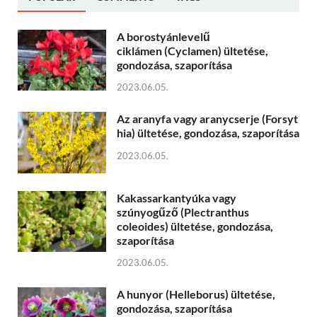
A borostyánlevelű
ciklámen (Cyclamen) ültetése,
gondozása, szaporítása
2023.06.05.
Az aranyfa vagy aranycserje (Forsyt
hia) ültetése, gondozása, szaporítása
2023.06.05.
Kakassarkantyúka vagy
szúnyogűző (Plectranthus
coleoides) ültetése, gondozása,
szaporítása
2023.06.05.
A hunyor (Helleborus) ültetése,
gondozása, szaporítása