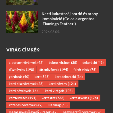
Kerti kakastaréj bordó és arany
kombináció (Celosia argentea
‘Flamingo Feather’)
2026.08.05.
VIRÁG CÍMKÉK:
alacsony növények
(42)
bokros virágok
(35)
dekoráció
(41)
dísznövény
(198)
dísznövények
(194)
fehér virág
(76)
gondozás
(40)
kert
(346)
kert dekoráció
(34)
kerti dísznövények
(28)
kerti növény
(121)
kerti növények
(164)
kerti virágok
(108)
kerttervezés
(191)
kertészet
(733)
kertészkedés
(174)
közepes növények
(49)
lila virág
(65)
magas növésű évelő virágok
(42)
nagyméretű növények
(28)