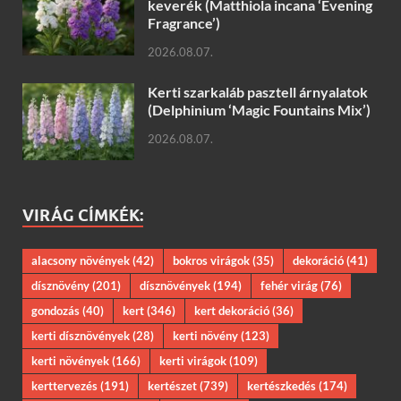
keverék (Matthiola incana ‘Evening
Fragrance’)
2026.08.07.
Kerti szarkaláb pasztell árnyalatok
(Delphinium ‘Magic Fountains Mix’)
2026.08.07.
VIRÁG CÍMKÉK:
alacsony növények
(42)
bokros virágok
(35)
dekoráció
(41)
dísznövény
(201)
dísznövények
(194)
fehér virág
(76)
gondozás
(40)
kert
(346)
kert dekoráció
(36)
kerti dísznövények
(28)
kerti növény
(123)
kerti növények
(166)
kerti virágok
(109)
kerttervezés
(191)
kertészet
(739)
kertészkedés
(174)