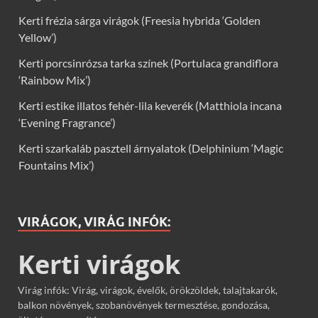
Kerti frézia sárga virágok (Freesia hybrida ‘Golden
Yellow’)
Kerti porcsinrózsa tarka színek (Portulaca grandiflora
‘Rainbow Mix’)
Kerti estike illatos fehér-lila keverék (Matthiola incana
‘Evening Fragrance’)
Kerti szarkaláb pasztell árnyalatok (Delphinium ‘Magic
Fountains Mix’)
VIRÁGOK, VIRÁG INFÓK:
Kerti virágok
Virág infók: Virág, virágok, évelők, örökzöldek, talajtakarók,
balkon növények, szobanövények termesztése, gondozása,