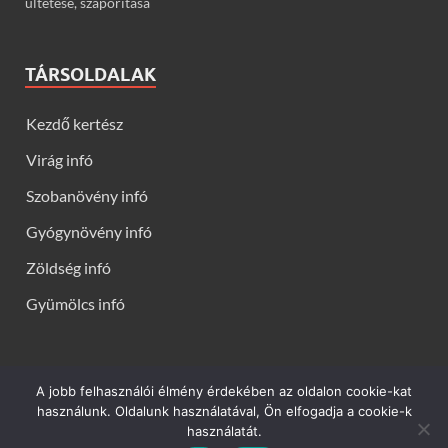
ültetése, szaporítása
TÁRSOLDALAK
Kezdő kertész
Virág infó
Szobanövény infó
Gyógynövény infó
Zöldség infó
Gyümölcs infó
A jobb felhasználói élmény érdekében az oldalon cookie-kat
Kerti virágok - Virág infók: Virág, virágok, évelők, örökzöldek,
használunk. Oldalunk használatával, Ön elfogadja a cookie-k
talajtakarók, balkon növények, szobanövények termesztése,
használatát.
gondozása, ültetése, szaporítása