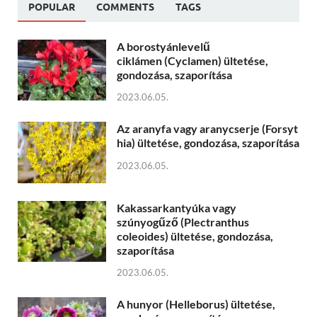
POPULAR
COMMENTS
TAGS
A borostyánlevelű
ciklámen (Cyclamen) ültetése,
gondozása, szaporítása
2023.06.05.
Az aranyfa vagy aranycserje (Forsyt
hia) ültetése, gondozása, szaporítása
2023.06.05.
Kakassarkantyúka vagy
szúnyogűző (Plectranthus
coleoides) ültetése, gondozása,
szaporítása
2023.06.05.
A hunyor (Helleborus) ültetése,