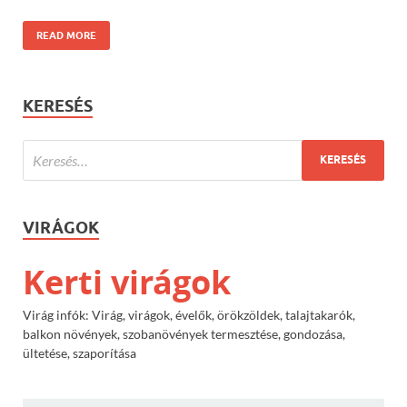
READ MORE
KERESÉS
VIRÁGOK
Kerti virágok
Virág infók: Virág, virágok, évelők, örökzöldek, talajtakarók,
balkon növények, szobanövények termesztése, gondozása,
ültetése, szaporítása