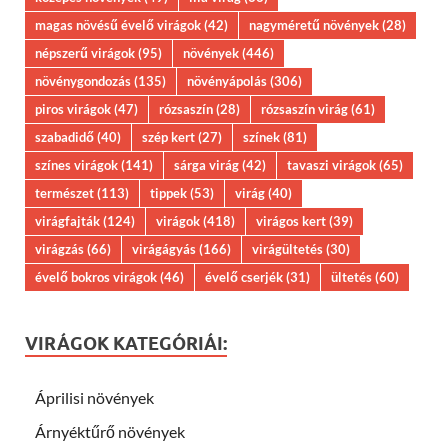
magas növésű évelő virágok
(42)
nagyméretű növények
(28)
népszerű virágok
(95)
növények
(446)
növénygondozás
(135)
növényápolás
(306)
piros virágok
(47)
rózsaszín
(28)
rózsaszín virág
(61)
szabadidő
(40)
szép kert
(27)
színek
(81)
színes virágok
(141)
sárga virág
(42)
tavaszi virágok
(65)
természet
(113)
tippek
(53)
virág
(40)
virágfajták
(124)
virágok
(418)
virágos kert
(39)
virágzás
(66)
virágágyás
(166)
virágültetés
(30)
évelő bokros virágok
(46)
évelő cserjék
(31)
ültetés
(60)
VIRÁGOK KATEGÓRIÁI:
Áprilisi növények
Árnyéktűrő növények