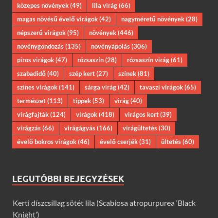
közepes növények
(49)
lila virág
(66)
magas növésű évelő virágok
(42)
nagyméretű növények
(28)
népszerű virágok
(95)
növények
(446)
növénygondozás
(135)
növényápolás
(306)
piros virágok
(47)
rózsaszín
(28)
rózsaszín virág
(61)
szabadidő
(40)
szép kert
(27)
színek
(81)
színes virágok
(141)
sárga virág
(42)
tavaszi virágok
(65)
természet
(113)
tippek
(53)
virág
(40)
virágfajták
(124)
virágok
(418)
virágos kert
(39)
virágzás
(66)
virágágyás
(166)
virágültetés
(30)
évelő bokros virágok
(46)
évelő cserjék
(31)
ültetés
(60)
LEGUTÓBBI BEJEGYZÉSEK
Kerti díszcsillag sötét lila (Scabiosa atropurpurea ‘Black
Knight’)