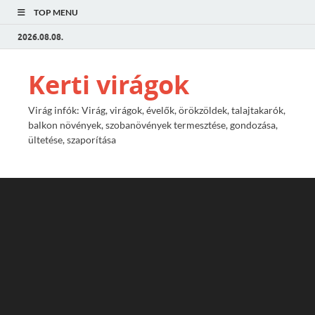
TOP MENU
2026.08.08.
Kerti virágok
Virág infók: Virág, virágok, évelők, örökzöldek, talajtakarók,
balkon növények, szobanövények termesztése, gondozása,
ültetése, szaporítása