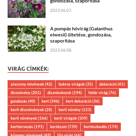
gondozása, szaporítása
2023.06.07.
A pompás hóvirág (Galanthus
elwesii) ültetése, gondozása,
szaporítása
2023.06.08.
VIRÁG CÍMKÉK:
alacsony növények
(42)
bokros virágok
(35)
dekoráció
(41)
dísznövény
(201)
dísznövények
(194)
fehér virág
(76)
gondozás
(40)
kert
(346)
kert dekoráció
(36)
kerti dísznövények
(28)
kerti növény
(123)
kerti növények
(166)
kerti virágok
(109)
kerttervezés
(191)
kertészet
(739)
kertészkedés
(174)
közepes növények
(49)
lila virág
(66)