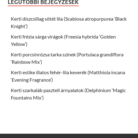
LEGUTÓBBI BEJEGYZÉSEK
Kerti díszcsillag sötét lila (Scabiosa atropurpurea ‘Black
Knight’)
Kerti frézia sárga virágok (Freesia hybrida ‘Golden
Yellow’)
Kerti porcsinrózsa tarka színek (Portulaca grandiflora
‘Rainbow Mix’)
Kerti estike illatos fehér-lila keverék (Matthiola incana
‘Evening Fragrance’)
Kerti szarkaláb pasztell árnyalatok (Delphinium ‘Magic
Fountains Mix’)