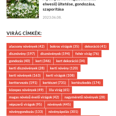
elwesii) ültetése, gondozása,
szaporítása
2023.06.08.
VIRÁG CÍMKÉK:
alacsony növények
(42)
bokros virágok
(35)
dekoráció
(41)
dísznövény
(197)
dísznövények
(194)
fehér virág
(76)
gondozás
(40)
kert
(346)
kert dekoráció
(34)
kerti dísznövények
(28)
kerti növény
(120)
kerti növények
(163)
kerti virágok
(108)
kerttervezés
(191)
kertészet
(731)
kertészkedés
(174)
közepes növények
(49)
lila virág
(65)
magas növésű évelő virágok
(42)
nagyméretű növények
(28)
népszerű virágok
(95)
növények
(445)
növénygondozás
(133)
növényápolás
(301)