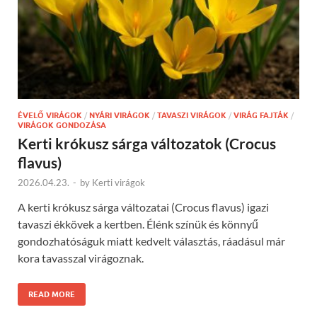
ÉVELŐ VIRÁGOK
/
NYÁRI VIRÁGOK
/
TAVASZI VIRÁGOK
/
VIRÁG FAJTÁK
/
VIRÁGOK GONDOZÁSA
Kerti krókusz sárga változatok (Crocus
flavus)
2026.04.23.
-
by
Kerti virágok
A kerti krókusz sárga változatai (Crocus flavus) igazi
tavaszi ékkövek a kertben. Élénk színük és könnyű
gondozhatóságuk miatt kedvelt választás, ráadásul már
kora tavasszal virágoznak.
READ MORE