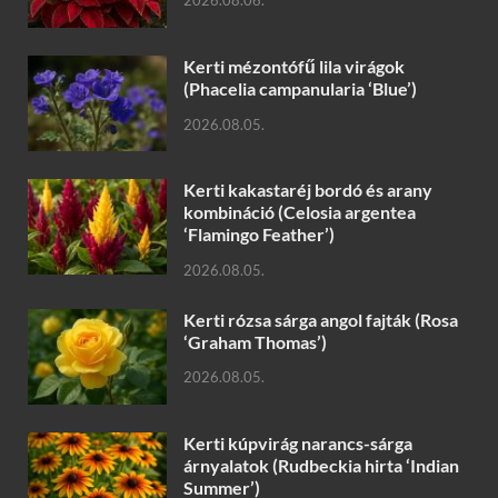
2026.08.06.
Kerti mézontófű lila virágok
(Phacelia campanularia ‘Blue’)
2026.08.05.
Kerti kakastaréj bordó és arany
kombináció (Celosia argentea
‘Flamingo Feather’)
2026.08.05.
Kerti rózsa sárga angol fajták (Rosa
‘Graham Thomas’)
2026.08.05.
Kerti kúpvirág narancs-sárga
árnyalatok (Rudbeckia hirta ‘Indian
Summer’)