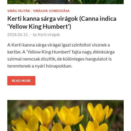
VIRÁG FAJTÁK
/
VIRÁGOK GONDOZÁSA
Kerti kanna sárga virágok (Canna indica
‘Yellow King Humbert’)
2026.06.15.
-
by
Kerti virágok
A Kerti kanna sárga virágai igazi színfoltot visznek a
kertbe. A ‘Yellow King Humbert’ fajta nagy, élénksárga
szirmai nemcsak díszítik, de különleges hangulatot is
teremtenek a nyári hónapokban.
READ MORE