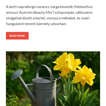
A kerti napraforgó narancs-sárga keverék (Helianthus
annuus ‘Autumn Beauty Mix’) színpompás, változatos
virágaival díszíti a kertet, vonzza a méheket, és nyári
hangulatot teremt bármely udvarban.
READ MORE