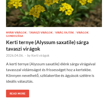
NYÁRI VIRÁGOK
/
TAVASZI VIRÁGOK
/
VIRÁG FAJTÁK
/
VIRÁGOK
GONDOZÁSA
Kerti ternye (Alyssum saxatile) sárga
tavaszi virágok
2026.04.06.
-
by
Kerti virágok
A kerti ternye (Alyssum saxatile) élénk sárga virágaival
tavasszal vidámságot és frissességet hoz a kertekbe.
Könnyen nevelhető, sziklakertbe és ágyások szélére is
ideális választás.
READ MORE