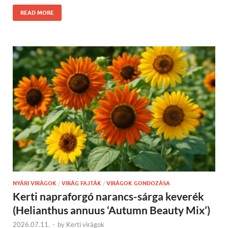
READ MORE
NYÁRI VIRÁGOK
/
VIRÁG FAJTÁK
/
VIRÁGOK GONDOZÁSA
Kerti napraforgó narancs-sárga keverék
(Helianthus annuus ‘Autumn Beauty Mix’)
2026.07.11.
-
by
Kerti virágok