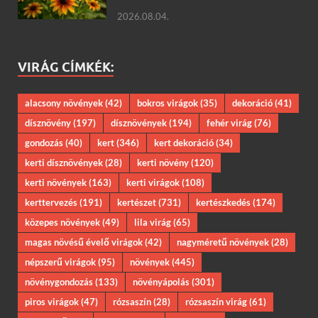
2026.08.04.
VIRÁG CÍMKÉK:
alacsony növények
(42)
bokros virágok
(35)
dekoráció
(41)
dísznövény
(197)
dísznövények
(194)
fehér virág
(76)
gondozás
(40)
kert
(346)
kert dekoráció
(34)
kerti dísznövények
(28)
kerti növény
(120)
kerti növények
(163)
kerti virágok
(108)
kerttervezés
(191)
kertészet
(731)
kertészkedés
(174)
közepes növények
(49)
lila virág
(65)
magas növésű évelő virágok
(42)
nagyméretű növények
(28)
népszerű virágok
(95)
növények
(445)
növénygondozás
(133)
növényápolás
(301)
piros virágok
(47)
rózsaszín
(28)
rózsaszín virág
(61)