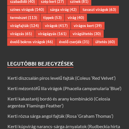
szabadidő
(40)
szép kert
(27)
színek
(81)
színes virágok
(140)
sárga virág
(42)
tavaszi virágok
(63)
természet
(113)
tippek
(53)
virág
(40)
virágfajták
(124)
virágok
(417)
virágos kert
(39)
virágzás
(65)
virágágyás
(161)
virágültetés
(30)
évelő bokros virágok
(46)
évelő cserjék
(31)
ültetés
(60)
LEGUTÓBBI BEJEGYZÉSEK
Kerti díszcsalán piros levelű fajták (Coleus ‘Red Velvet’)
Kerti mézontófű lila virágok (Phacelia campanularia ‘Blue’)
Kerti kakastaréj bordó és arany kombináció (Celosia
argentea ‘Flamingo Feather’)
Kerti rózsa sárga angol fajták (Rosa ‘Graham Thomas’)
Kerti kúpvirág narancs-sárga árnyalatok (Rudbeckia hirta