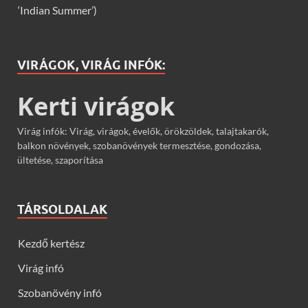
‘Indian Summer’)
VIRÁGOK, VIRÁG INFÓK:
Kerti virágok
Virág infók: Virág, virágok, évelők, örökzöldek, talajtakarók,
balkon növények, szobanövények termesztése, gondozása,
ültetése, szaporítása
TÁRSOLDALAK
Kezdő kertész
Virág infó
Szobanövény infó