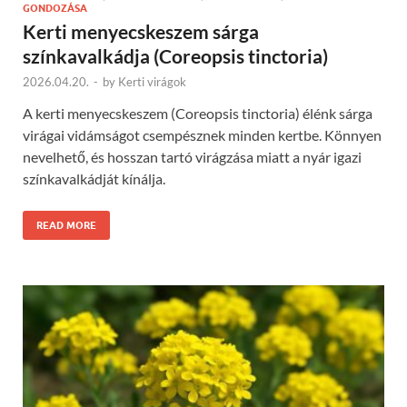
GONDOZÁSA
Kerti menyecskeszem sárga
színkavalkádja (Coreopsis tinctoria)
2026.04.20.
-
by
Kerti virágok
A kerti menyecskeszem (Coreopsis tinctoria) élénk sárga
virágai vidámságot csempésznek minden kertbe. Könnyen
nevelhető, és hosszan tartó virágzása miatt a nyár igazi
színkavalkádját kínálja.
READ MORE