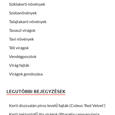
Sziklakerti növények
Szobanövények
Talajtakaró növények
Tavaszi virágok
Tavi növények
Téli virágok
Vendégposztok
Virág fajták
Virágok gondozása
LEGUTÓBBI BEJEGYZÉSEK
Kerti díszcsalán piros levelű fajták (Coleus ‘Red Velvet’)
Kerti mézontófű lila virágok (Phacelia campanularia