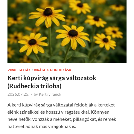
VIRÁG FAJTÁK
/
VIRÁGOK GONDOZÁSA
Kerti kúpvirág sárga változatok
(Rudbeckia triloba)
2026.07.25.
-
by
Kerti virágok
A kerti kúpvirág sárga változatai feldobják a kerteket
élénk színeikkel és hosszú virágzásukkal. Könnyen
nevelhetők, vonzzák a méheket, pillangókat, és remek
hátteret adnak más virágoknak is.