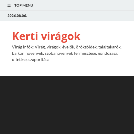
TOP MENU
2026.08.06.
Kerti virágok
Virág infók: Virág, virágok, évelők, örökzöldek, talajtakarók,
balkon növények, szobanövények termesztése, gondozása,
ültetése, szaporítása