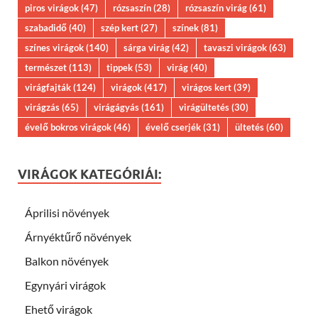
piros virágok
(47)
rózsaszín
(28)
rózsaszín virág
(61)
szabadidő
(40)
szép kert
(27)
színek
(81)
színes virágok
(140)
sárga virág
(42)
tavaszi virágok
(63)
természet
(113)
tippek
(53)
virág
(40)
virágfajták
(124)
virágok
(417)
virágos kert
(39)
virágzás
(65)
virágágyás
(161)
virágültetés
(30)
évelő bokros virágok
(46)
évelő cserjék
(31)
ültetés
(60)
VIRÁGOK KATEGÓRIÁI:
Áprilisi növények
Árnyéktűrő növények
Balkon növények
Egynyári virágok
Ehető virágok