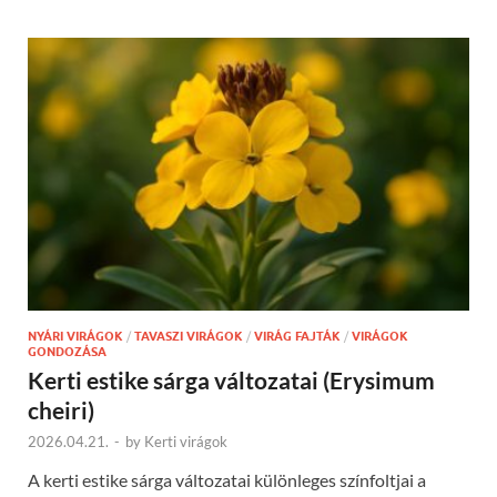
NYÁRI VIRÁGOK
/
TAVASZI VIRÁGOK
/
VIRÁG FAJTÁK
/
VIRÁGOK
GONDOZÁSA
Kerti estike sárga változatai (Erysimum
cheiri)
2026.04.21.
-
by
Kerti virágok
A kerti estike sárga változatai különleges színfoltjai a