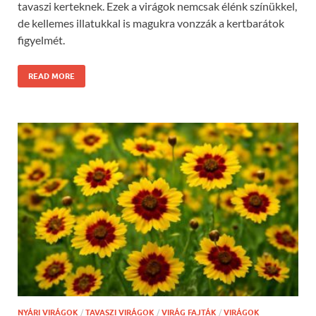
tavaszi kerteknek. Ezek a virágok nemcsak élénk színükkel,
de kellemes illatukkal is magukra vonzzák a kertbarátok
figyelmét.
READ MORE
NYÁRI VIRÁGOK
/
TAVASZI VIRÁGOK
/
VIRÁG FAJTÁK
/
VIRÁGOK