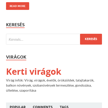
READ MORE
KERESÉS
VIRÁGOK
Kerti virágok
Virág infók: Virág, virágok, évelők, örökzöldek, talajtakarók,
balkon növények, szobanövények termesztése, gondozása,
ültetése, szaporítása
POPULAR
COMMENTS
TAGS