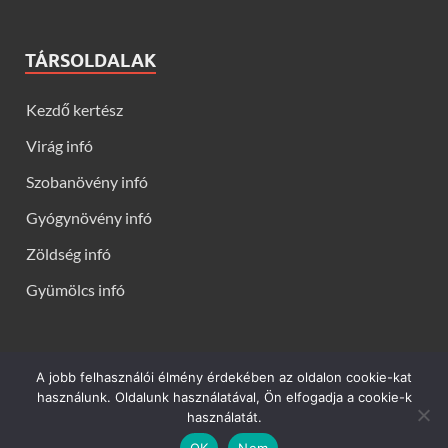
TÁRSOLDALAK
Kezdő kertész
Virág infó
Szobanövény infó
Gyógynövény infó
Zöldség infó
Gyümölcs infó
A jobb felhasználói élmény érdekében az oldalon cookie-kat
Kerti virágok - Virág infók: Virág, virágok, évelők, örökzöldek,
használunk. Oldalunk használatával, Ön elfogadja a cookie-k
talajtakarók, balkon növények, szobanövények termesztése,
használatát.
gondozása, ültetése, szaporítása
OK
Nem