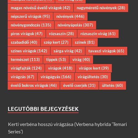
magas növésű évelő virágok
(42)
nagyméretű növények
(28)
népszerű virágok
(95)
növények
(446)
növénygondozás
(135)
növényápolás
(307)
piros virágok
(47)
rózsaszín
(28)
rózsaszín virág
(61)
szabadidő
(40)
szép kert
(27)
színek
(81)
színes virágok
(142)
sárga virág
(42)
tavaszi virágok
(65)
természet
(113)
tippek
(53)
virág
(40)
virágfajták
(124)
virágok
(418)
virágos kert
(39)
virágzás
(67)
virágágyás
(166)
virágültetés
(30)
évelő bokros virágok
(46)
évelő cserjék
(31)
ültetés
(60)
LEGUTÓBBI BEJEGYZÉSEK
Kerti verbéna hosszú virágzása (Verbena hybrida ‘Temari
Series’)