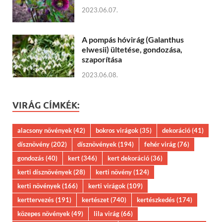
2023.06.07.
A pompás hóvirág (Galanthus
elwesii) ültetése, gondozása,
szaporítása
2023.06.08.
VIRÁG CÍMKÉK:
alacsony növények
(42)
bokros virágok
(35)
dekoráció
(41)
dísznövény
(202)
dísznövények
(194)
fehér virág
(76)
gondozás
(40)
kert
(346)
kert dekoráció
(36)
kerti dísznövények
(28)
kerti növény
(124)
kerti növények
(166)
kerti virágok
(109)
kerttervezés
(191)
kertészet
(740)
kertészkedés
(174)
közepes növények
(49)
lila virág
(66)