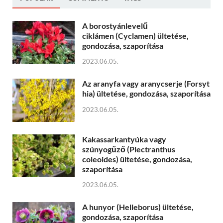
A borostyánlevelű
ciklámen (Cyclamen) ültetése,
gondozása, szaporítása
2023.06.05.
Az aranyfa vagy aranycserje (Forsyt
hia) ültetése, gondozása, szaporítása
2023.06.05.
Kakassarkantyúka vagy
szúnyogűző (Plectranthus
coleoides) ültetése, gondozása,
szaporítása
2023.06.05.
A hunyor (Helleborus) ültetése,
gondozása, szaporítása