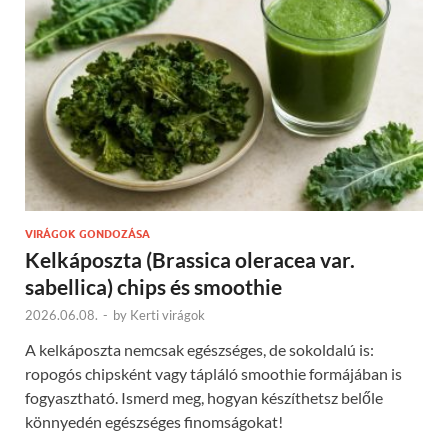
VIRÁGOK GONDOZÁSA
Kelkáposzta (Brassica oleracea var.
sabellica) chips és smoothie
2026.06.08.
-
by
Kerti virágok
A kelkáposzta nemcsak egészséges, de sokoldalú is:
ropogós chipsként vagy tápláló smoothie formájában is
fogyasztható. Ismerd meg, hogyan készíthetsz belőle
könnyedén egészséges finomságokat!