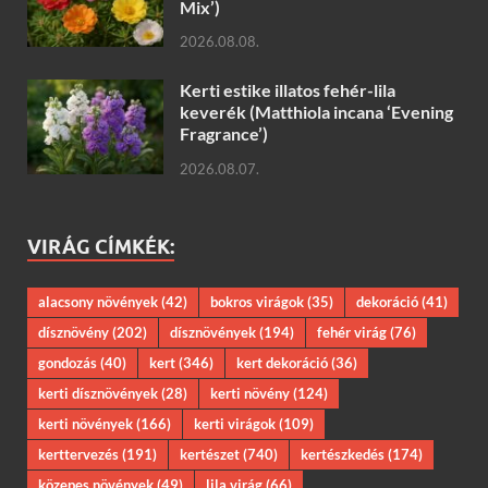
Mix’)
2026.08.08.
Kerti estike illatos fehér-lila
keverék (Matthiola incana ‘Evening
Fragrance’)
2026.08.07.
VIRÁG CÍMKÉK:
alacsony növények
(42)
bokros virágok
(35)
dekoráció
(41)
dísznövény
(202)
dísznövények
(194)
fehér virág
(76)
gondozás
(40)
kert
(346)
kert dekoráció
(36)
kerti dísznövények
(28)
kerti növény
(124)
kerti növények
(166)
kerti virágok
(109)
kerttervezés
(191)
kertészet
(740)
kertészkedés
(174)
közepes növények
(49)
lila virág
(66)