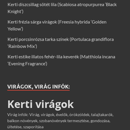
Kerti díszcsillag sötét lila (Scabiosa atropurpurea ‘Black
Knight’)
Kerti frézia sárga virágok (Freesia hybrida ‘Golden
Yellow’)
Kerti porcsinrózsa tarka színek (Portulaca grandiflora
‘Rainbow Mix’)
Kerti estike illatos fehér-lila keverék (Matthiola incana
‘Evening Fragrance’)
VIRÁGOK, VIRÁG INFÓK:
Kerti virágok
Virág infók: Virág, virágok, évelők, örökzöldek, talajtakarók,
balkon növények, szobanövények termesztése, gondozása,
ültetése, szaporítása