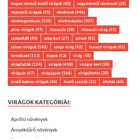
magas növésű évelő virágok
(42)
nagyméretű növények
(28)
népszerű virágok
(95)
növények
(446)
növénygondozás
(135)
növényápolás
(307)
piros virágok
(47)
rózsaszín
(28)
rózsaszín virág
(61)
szabadidő
(40)
szép kert
(27)
színek
(81)
színes virágok
(142)
sárga virág
(42)
tavaszi virágok
(65)
természet
(113)
tippek
(53)
virág
(40)
virágfajták
(124)
virágok
(418)
virágos kert
(39)
virágzás
(67)
virágágyás
(166)
virágültetés
(30)
évelő bokros virágok
(46)
évelő cserjék
(31)
ültetés
(60)
VIRÁGOK KATEGÓRIÁI:
Áprilisi növények
Árnyéktűrő növények