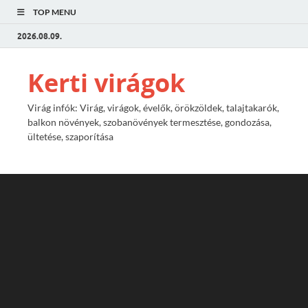
TOP MENU
2026.08.09.
Kerti virágok
Virág infók: Virág, virágok, évelők, örökzöldek, talajtakarók,
balkon növények, szobanövények termesztése, gondozása,
ültetése, szaporítása