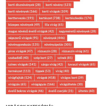
kerti dísznövények
(28)
kerti növény
(123)
kerti növények
(166)
kerti virágok
(109)
kerttervezés
(191)
kertészet
(738)
kertészkedés
(174)
közepes növények
(49)
lila virág
(65)
magas növésű évelő virágok
(42)
nagyméretű növények
(28)
népszerű virágok
(95)
növények
(446)
növénygondozás
(135)
növényápolás
(305)
piros virágok
(47)
rózsaszín
(28)
rózsaszín virág
(61)
szabadidő
(40)
szép kert
(27)
színek
(81)
színes virágok
(141)
sárga virág
(42)
tavaszi virágok
(65)
természet
(113)
tippek
(53)
virág
(40)
virágfajták
(124)
virágok
(418)
virágos kert
(39)
virágzás
(65)
virágágyás
(166)
virágültetés
(30)
évelő bokros virágok
(46)
évelő cserjék
(31)
ültetés
(60)