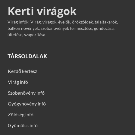
Kerti virágok
Virág infók: Virág, virágok, évelők, örökzöldek, talajtakarók,
balkon növények, szobanövények termesztése, gondozása,
ültetése, szaporítása
TÁRSOLDALAK
Kezdő kertész
Virág infó
Szobanövény infó
Gyógynövény infó
Zöldség infó
Gyümölcs infó