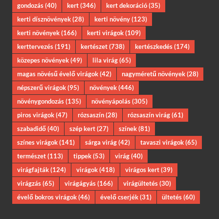
gondozás
(40)
kert
(346)
kert dekoráció
(35)
kerti dísznövények
(28)
kerti növény
(123)
kerti növények
(166)
kerti virágok
(109)
kerttervezés
(191)
kertészet
(738)
kertészkedés
(174)
közepes növények
(49)
lila virág
(65)
magas növésű évelő virágok
(42)
nagyméretű növények
(28)
népszerű virágok
(95)
növények
(446)
növénygondozás
(135)
növényápolás
(305)
piros virágok
(47)
rózsaszín
(28)
rózsaszín virág
(61)
szabadidő
(40)
szép kert
(27)
színek
(81)
színes virágok
(141)
sárga virág
(42)
tavaszi virágok
(65)
természet
(113)
tippek
(53)
virág
(40)
virágfajták
(124)
virágok
(418)
virágos kert
(39)
virágzás
(65)
virágágyás
(166)
virágültetés
(30)
évelő bokros virágok
(46)
évelő cserjék
(31)
ültetés
(60)