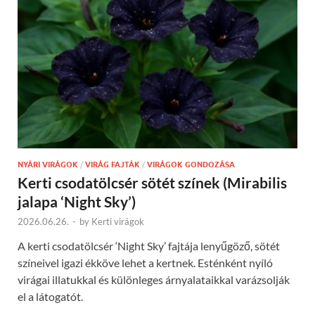
NYÁRI VIRÁGOK
/
VIRÁG FAJTÁK
/
VIRÁGOK GONDOZÁSA
Kerti csodatölcsér sötét színek (Mirabilis
jalapa ‘Night Sky’)
2026.06.26.
-
by
Kerti virágok
A kerti csodatölcsér ‘Night Sky’ fajtája lenyűgöző, sötét
színeivel igazi ékköve lehet a kertnek. Esténként nyíló
virágai illatukkal és különleges árnyalataikkal varázsolják
el a látogatót.