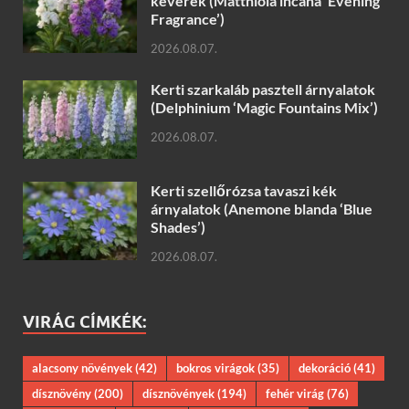
keverék (Matthiola incana ‘Evening
Fragrance’)
2026.08.07.
Kerti szarkaláb pasztell árnyalatok
(Delphinium ‘Magic Fountains Mix’)
2026.08.07.
Kerti szellőrózsa tavaszi kék
árnyalatok (Anemone blanda ‘Blue
Shades’)
2026.08.07.
VIRÁG CÍMKÉK:
alacsony növények
(42)
bokros virágok
(35)
dekoráció
(41)
dísznövény
(200)
dísznövények
(194)
fehér virág
(76)