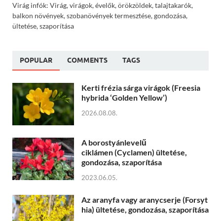
Virág infók: Virág, virágok, évelők, örökzöldek, talajtakarók,
balkon növények, szobanövények termesztése, gondozása,
ültetése, szaporítása
POPULAR
COMMENTS
TAGS
Kerti frézia sárga virágok (Freesia
hybrida ‘Golden Yellow’)
2026.08.08.
A borostyánlevelű
ciklámen (Cyclamen) ültetése,
gondozása, szaporítása
2023.06.05.
Az aranyfa vagy aranycserje (Forsyt
hia) ültetése, gondozása, szaporítása