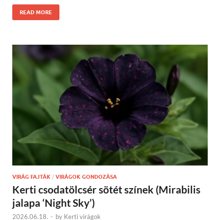
READ MORE
VIRÁG FAJTÁK
/
VIRÁGOK GONDOZÁSA
Kerti csodatölcsér sötét színek (Mirabilis
jalapa ‘Night Sky’)
2026.06.18.
-
by
Kerti virágok