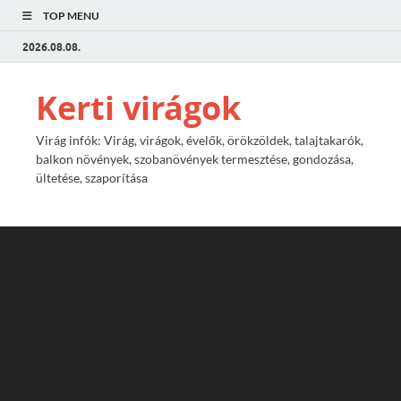
TOP MENU
2026.08.08.
Kerti virágok
Virág infók: Virág, virágok, évelők, örökzöldek, talajtakarók,
balkon növények, szobanövények termesztése, gondozása,
ültetése, szaporítása