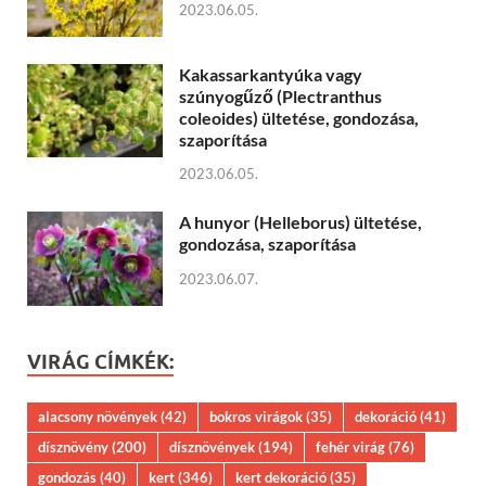
2023.06.05.
Kakassarkantyúka vagy
szúnyogűző (Plectranthus
coleoides) ültetése, gondozása,
szaporítása
2023.06.05.
A hunyor (Helleborus) ültetése,
gondozása, szaporítása
2023.06.07.
VIRÁG CÍMKÉK:
alacsony növények
(42)
bokros virágok
(35)
dekoráció
(41)
dísznövény
(200)
dísznövények
(194)
fehér virág
(76)
gondozás
(40)
kert
(346)
kert dekoráció
(35)