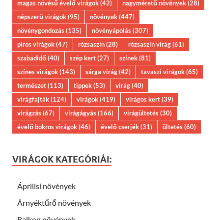
magas növésű évelő virágok
(42)
nagyméretű növények
(28)
népszerű virágok
(95)
növények
(447)
növénygondozás
(135)
növényápolás
(307)
piros virágok
(47)
rózsaszín
(28)
rózsaszín virág
(61)
szabadidő
(40)
szép kert
(27)
színek
(81)
színes virágok
(143)
sárga virág
(42)
tavaszi virágok
(65)
természet
(113)
tippek
(53)
virág
(40)
virágfajták
(124)
virágok
(419)
virágos kert
(39)
virágzás
(67)
virágágyás
(166)
virágültetés
(30)
évelő bokros virágok
(46)
évelő cserjék
(31)
ültetés
(60)
VIRÁGOK KATEGÓRIÁI:
Áprilisi növények
Árnyéktűrő növények
Balkon növények