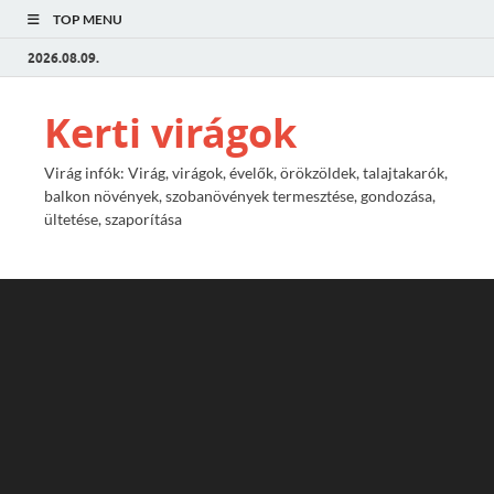
TOP MENU
2026.08.09.
Kerti virágok
Virág infók: Virág, virágok, évelők, örökzöldek, talajtakarók,
balkon növények, szobanövények termesztése, gondozása,
ültetése, szaporítása