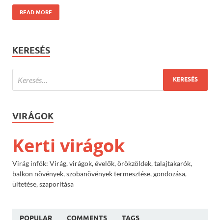
READ MORE
KERESÉS
VIRÁGOK
Kerti virágok
Virág infók: Virág, virágok, évelők, örökzöldek, talajtakarók,
balkon növények, szobanövények termesztése, gondozása,
ültetése, szaporítása
POPULAR
COMMENTS
TAGS