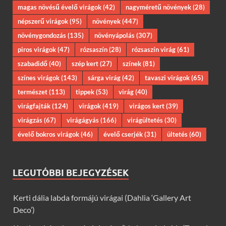
magas növésű évelő virágok
(42)
nagyméretű növények
(28)
népszerű virágok
(95)
növények
(447)
növénygondozás
(135)
növényápolás
(307)
piros virágok
(47)
rózsaszín
(28)
rózsaszín virág
(61)
szabadidő
(40)
szép kert
(27)
színek
(81)
színes virágok
(143)
sárga virág
(42)
tavaszi virágok
(65)
természet
(113)
tippek
(53)
virág
(40)
virágfajták
(124)
virágok
(419)
virágos kert
(39)
virágzás
(67)
virágágyás
(166)
virágültetés
(30)
évelő bokros virágok
(46)
évelő cserjék
(31)
ültetés
(60)
LEGUTÓBBI BEJEGYZÉSEK
Kerti dália labda formájú virágai (Dahlia ‘Gallery Art
Deco’)