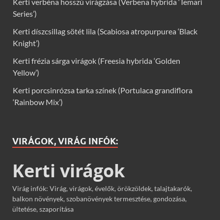
Kerti verbéna hosszú virágzása (Verbena hybrida ‘Temari
Series’)
Kerti díszcsillag sötét lila (Scabiosa atropurpurea ‘Black
Knight’)
Kerti frézia sárga virágok (Freesia hybrida ‘Golden
Yellow’)
Kerti porcsinrózsa tarka színek (Portulaca grandiflora
‘Rainbow Mix’)
VIRÁGOK, VIRÁG INFÓK:
Kerti virágok
Virág infók: Virág, virágok, évelők, örökzöldek, talajtakarók,
balkon növények, szobanövények termesztése, gondozása,
ültetése, szaporítása