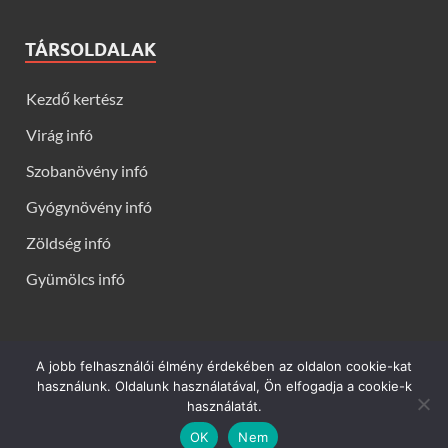
TÁRSOLDALAK
Kezdő kertész
Virág infó
Szobanövény infó
Gyógynövény infó
Zöldség infó
Gyümölcs infó
A jobb felhasználói élmény érdekében az oldalon cookie-kat
Kerti virágok - Virág infók: Virág, virágok, évelők, örökzöldek,
használunk. Oldalunk használatával, Ön elfogadja a cookie-k
talajtakarók, balkon növények, szobanövények termesztése,
használatát.
gondozása, ültetése, szaporítása
OK
Nem
Powered by
WordPress
and
HitMag
.