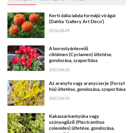
Kerti dália labda formájú virágai
(Dahlia ‘Gallery Art Deco’)
2026.08.09.
A borostyánlevelű
ciklámen (Cyclamen) ültetése,
gondozása, szaporítása
2023.06.05.
Az aranyfa vagy aranycserje (Forsyt
hia) ültetése, gondozása, szaporítása
2023.06.05.
Kakassarkantyúka vagy
szúnyogűző (Plectranthus
coleoides) ültetése, gondozása,