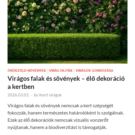
ÖRÖKZÖLD NÖVÉNYEK
/
VIRÁG FAJTÁK
/
VIRÁGOK GONDOZÁSA
Virágos falak és sövények – élő dekoráció
a kertben
2026.03.03.
-
by
Kerti virágok
Virágos falak és sövények nemcsak a kert szépségét
fokozzák, hanem természetes határolóként is szolgálnak.
Ezek az élő dekorációk nemcsak vizuális vonzerőt
nyújtanak, hanem a biodiverzitást is támogatják.