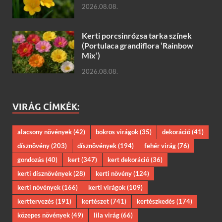
2026.08.08.
Kerti porcsinrózsa tarka színek
(Portulaca grandiflora ‘Rainbow
Mix’)
2026.08.08.
VIRÁG CÍMKÉK:
alacsony növények
(42)
bokros virágok
(35)
dekoráció
(41)
dísznövény
(203)
dísznövények
(194)
fehér virág
(76)
gondozás
(40)
kert
(347)
kert dekoráció
(36)
kerti dísznövények
(28)
kerti növény
(124)
kerti növények
(166)
kerti virágok
(109)
kerttervezés
(191)
kertészet
(741)
kertészkedés
(174)
közepes növények
(49)
lila virág
(66)