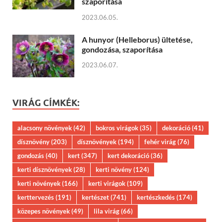
szaporítása
2023.06.05.
A hunyor (Helleborus) ültetése,
gondozása, szaporítása
2023.06.07.
VIRÁG CÍMKÉK:
alacsony növények
(42)
bokros virágok
(35)
dekoráció
(41)
dísznövény
(203)
dísznövények
(194)
fehér virág
(76)
gondozás
(40)
kert
(347)
kert dekoráció
(36)
kerti dísznövények
(28)
kerti növény
(124)
kerti növények
(166)
kerti virágok
(109)
kerttervezés
(191)
kertészet
(741)
kertészkedés
(174)
közepes növények
(49)
lila virág
(66)