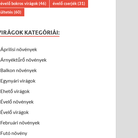
évelő bokros virágok
(46)
évelő cserjék
(31)
ültetés
(60)
VIRÁGOK KATEGÓRIÁI:
Áprilisi növények
Árnyéktűrő növények
Balkon növények
Egynyári virágok
Ehető virágok
Évelő növények
Évelő virágok
Februári növények
Futó növény