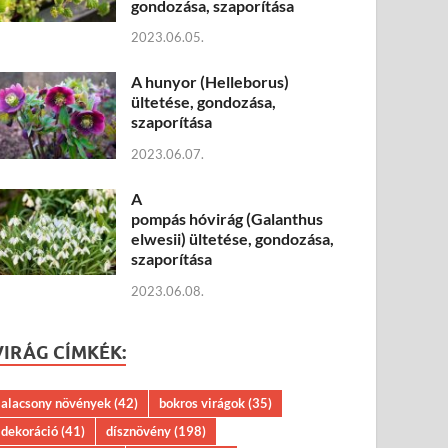
gondozása, szaporítása
2023.06.05.
A hunyor (Helleborus)
ültetése, gondozása,
szaporítása
2023.06.07.
A
pompás hóvirág (Galanthus
elwesii) ültetése, gondozása,
szaporítása
2023.06.08.
VIRÁG CÍMKÉK:
alacsony növények
(42)
bokros virágok
(35)
dekoráció
(41)
dísznövény
(198)