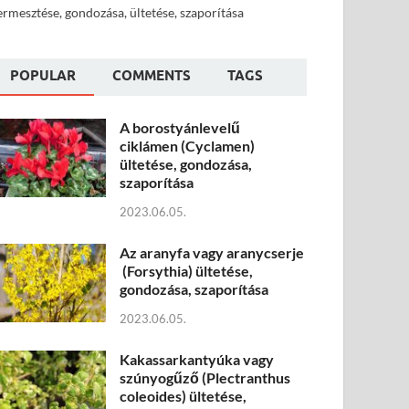
ermesztése, gondozása, ültetése, szaporítása
POPULAR
COMMENTS
TAGS
A borostyánlevelű
ciklámen (Cyclamen)
ültetése, gondozása,
szaporítása
2023.06.05.
Az aranyfa vagy aranycserje
(Forsythia) ültetése,
gondozása, szaporítása
2023.06.05.
Kakassarkantyúka vagy
szúnyogűző (Plectranthus
coleoides) ültetése,