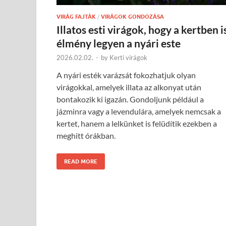
VIRÁG FAJTÁK
/
VIRÁGOK GONDOZÁSA
Illatos esti virágok, hogy a kertben i
élmény legyen a nyári este
2026.02.02.
-
by
Kerti virágok
A nyári esték varázsát fokozhatjuk olyan
virágokkal, amelyek illata az alkonyat után
bontakozik ki igazán. Gondoljunk például a
jázminra vagy a levendulára, amelyek nemcsak a
kertet, hanem a lelkünket is felüdítik ezekben a
meghitt órákban.
READ MORE