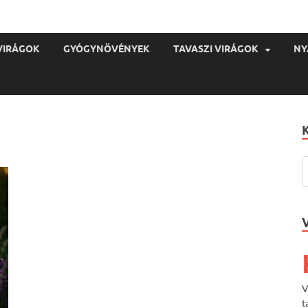
VIRÁGOK
GYÓGYNÖVÉNYEK
TAVASZI VIRÁGOK
NY
V
t