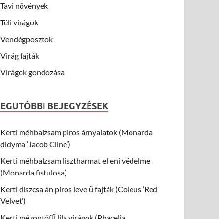
Tavi növények
Téli virágok
Vendégposztok
Virág fajták
Virágok gondozása
LEGUTÓBBI BEJEGYZÉSEK
Kerti méhbalzsam piros árnyalatok (Monarda
didyma ‘Jacob Cline’)
Kerti méhbalzsam lisztharmat elleni védelme
(Monarda fistulosa)
Kerti díszcsalán piros levelű fajták (Coleus ‘Red
Velvet’)
Kerti mézontófű lila virágok (Phacelia