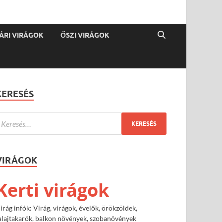
ÁRI VIRÁGOK
ŐSZI VIRÁGOK
KERESÉS
VIRÁGOK
Kerti virágok
irág infók: Virág, virágok, évelők, örökzöldek,
alajtakarók, balkon növények, szobanövények