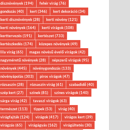
dísznövények
(194)
fehér virág
(76)
gondozás
(40)
kert
(346)
kert dekoráció
(34)
kerti dísznövények
(28)
kerti növény
(121)
kerti növények
(164)
kerti virágok
(108)
kerttervezés
(191)
kertészet
(733)
kertészkedés
(174)
közepes növények
(49)
lila virág
(65)
magas növésű évelő virágok
(42)
nagyméretű növények
(28)
népszerű virágok
(95)
növények
(445)
növénygondozás
(133)
növényápolás
(303)
piros virágok
(47)
rózsaszín
(28)
rózsaszín virág
(61)
szabadidő
(40)
szép kert
(27)
színek
(81)
színes virágok
(140)
sárga virág
(42)
tavaszi virágok
(63)
természet
(113)
tippek
(53)
virág
(40)
virágfajták
(124)
virágok
(417)
virágos kert
(39)
virágzás
(65)
virágágyás
(162)
virágültetés
(30)