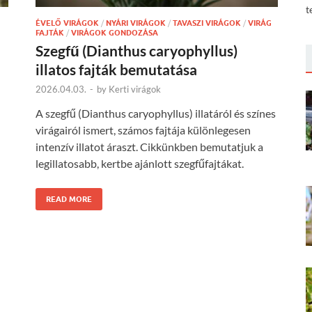
t
ÉVELŐ VIRÁGOK
/
NYÁRI VIRÁGOK
/
TAVASZI VIRÁGOK
/
VIRÁG
FAJTÁK
/
VIRÁGOK GONDOZÁSA
Szegfű (Dianthus caryophyllus)
illatos fajták bemutatása
2026.04.03.
-
by
Kerti virágok
A szegfű (Dianthus caryophyllus) illatáról és színes
virágairól ismert, számos fajtája különlegesen
intenzív illatot áraszt. Cikkünkben bemutatjuk a
legillatosabb, kertbe ajánlott szegfűfajtákat.
READ MORE