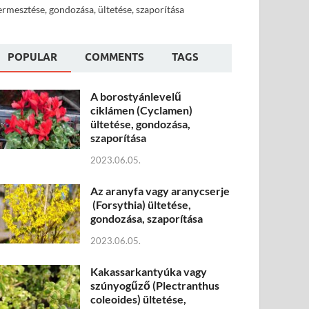
ermesztése, gondozása, ültetése, szaporítása
POPULAR
COMMENTS
TAGS
A borostyánlevelű
ciklámen (Cyclamen)
ültetése, gondozása,
szaporítása
2023.06.05.
Az aranyfa vagy aranycserje
(Forsythia) ültetése,
gondozása, szaporítása
2023.06.05.
Kakassarkantyúka vagy
szúnyogűző (Plectranthus
coleoides) ültetése,