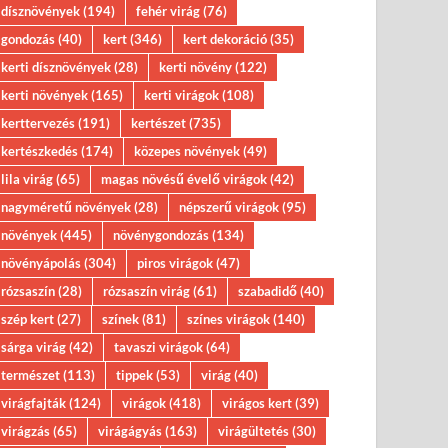
dísznövények
(194)
fehér virág
(76)
gondozás
(40)
kert
(346)
kert dekoráció
(35)
kerti dísznövények
(28)
kerti növény
(122)
kerti növények
(165)
kerti virágok
(108)
kerttervezés
(191)
kertészet
(735)
kertészkedés
(174)
közepes növények
(49)
lila virág
(65)
magas növésű évelő virágok
(42)
nagyméretű növények
(28)
népszerű virágok
(95)
növények
(445)
növénygondozás
(134)
növényápolás
(304)
piros virágok
(47)
rózsaszín
(28)
rózsaszín virág
(61)
szabadidő
(40)
szép kert
(27)
színek
(81)
színes virágok
(140)
sárga virág
(42)
tavaszi virágok
(64)
természet
(113)
tippek
(53)
virág
(40)
virágfajták
(124)
virágok
(418)
virágos kert
(39)
virágzás
(65)
virágágyás
(163)
virágültetés
(30)