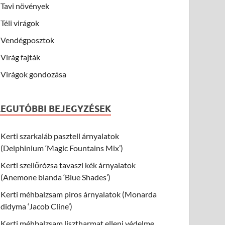
Tavi növények
Téli virágok
Vendégposztok
Virág fajták
Virágok gondozása
LEGUTÓBBI BEJEGYZÉSEK
Kerti szarkaláb pasztell árnyalatok
(Delphinium ‘Magic Fountains Mix’)
Kerti szellőrózsa tavaszi kék árnyalatok
(Anemone blanda ‘Blue Shades’)
Kerti méhbalzsam piros árnyalatok (Monarda
didyma ‘Jacob Cline’)
Kerti méhbalzsam lisztharmat elleni védelme