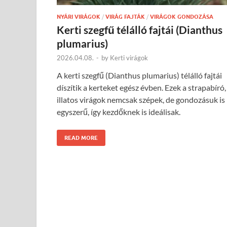
NYÁRI VIRÁGOK
/
VIRÁG FAJTÁK
/
VIRÁGOK GONDOZÁSA
Kerti szegfű télálló fajtái (Dianthus
plumarius)
2026.04.08.
-
by
Kerti virágok
A kerti szegfű (Dianthus plumarius) télálló fajtái
díszítik a kerteket egész évben. Ezek a strapabíró,
illatos virágok nemcsak szépek, de gondozásuk is
egyszerű, így kezdőknek is ideálisak.
READ MORE