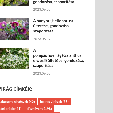
gondozása, szaporítása
2023.06.05.
A hunyor (Helleborus)
ültetése, gondozása,
szaporítása
2023.06.07.
A
pompás hóvirág (Galanthus
elwesii) ültetése, gondozása,
szaporítása
2023.06.08.
VIRÁG CÍMKÉK:
alacsony növények
(42)
bokros virágok
(35)
dekoráció
(41)
dísznövény
(198)