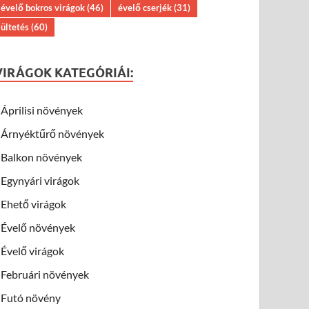
évelő bokros virágok
(46)
évelő cserjék
(31)
ültetés
(60)
VIRÁGOK KATEGÓRIÁI:
Áprilisi növények
Árnyéktűrő növények
Balkon növények
Egynyári virágok
Ehető virágok
Évelő növények
Évelő virágok
Februári növények
Futó növény