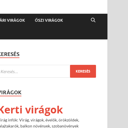
ÁRI VIRÁGOK
ŐSZI VIRÁGOK
KERESÉS
VIRÁGOK
Kerti virágok
irág infók: Virág, virágok, évelők, örökzöldek,
alajtakarók, balkon növények, szobanövények