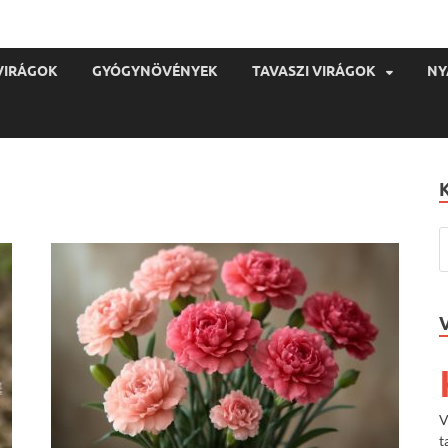
VIRÁGOK
GYÓGYNÖVÉNYEK
TAVASZI VIRÁGOK
NY
V
t