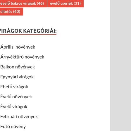
évelő bokros virágok
(46)
évelő cserjék
(31)
ültetés
(60)
VIRÁGOK KATEGÓRIÁI:
Áprilisi növények
Árnyéktűrő növények
Balkon növények
Egynyári virágok
Ehető virágok
Évelő növények
Évelő virágok
Februári növények
Futó növény