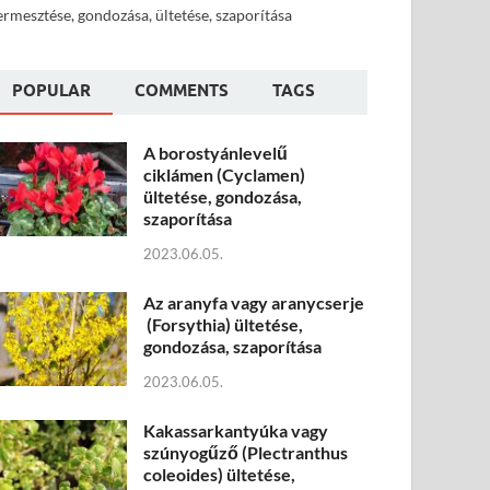
ermesztése, gondozása, ültetése, szaporítása
POPULAR
COMMENTS
TAGS
A borostyánlevelű
ciklámen (Cyclamen)
ültetése, gondozása,
szaporítása
2023.06.05.
Az aranyfa vagy aranycserje
(Forsythia) ültetése,
gondozása, szaporítása
2023.06.05.
Kakassarkantyúka vagy
szúnyogűző (Plectranthus
coleoides) ültetése,