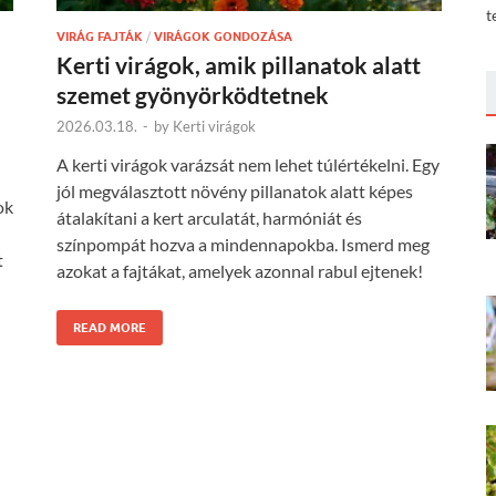
t
VIRÁG FAJTÁK
/
VIRÁGOK GONDOZÁSA
Kerti virágok, amik pillanatok alatt
szemet gyönyörködtetnek
2026.03.18.
-
by
Kerti virágok
A kerti virágok varázsát nem lehet túlértékelni. Egy
jól megválasztott növény pillanatok alatt képes
ok
átalakítani a kert arculatát, harmóniát és
színpompát hozva a mindennapokba. Ismerd meg
t
azokat a fajtákat, amelyek azonnal rabul ejtenek!
READ MORE