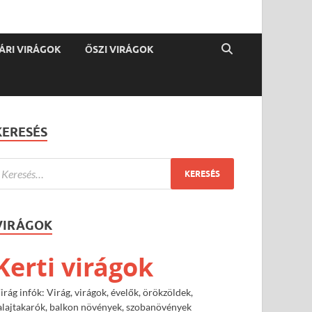
ÁRI VIRÁGOK
ŐSZI VIRÁGOK
KERESÉS
VIRÁGOK
Kerti virágok
irág infók: Virág, virágok, évelők, örökzöldek,
alajtakarók, balkon növények, szobanövények