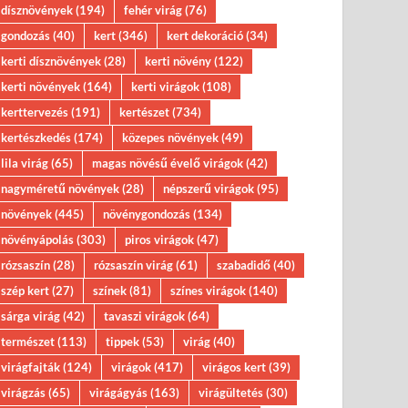
dísznövények
(194)
fehér virág
(76)
gondozás
(40)
kert
(346)
kert dekoráció
(34)
kerti dísznövények
(28)
kerti növény
(122)
kerti növények
(164)
kerti virágok
(108)
kerttervezés
(191)
kertészet
(734)
kertészkedés
(174)
közepes növények
(49)
lila virág
(65)
magas növésű évelő virágok
(42)
nagyméretű növények
(28)
népszerű virágok
(95)
növények
(445)
növénygondozás
(134)
növényápolás
(303)
piros virágok
(47)
rózsaszín
(28)
rózsaszín virág
(61)
szabadidő
(40)
szép kert
(27)
színek
(81)
színes virágok
(140)
sárga virág
(42)
tavaszi virágok
(64)
természet
(113)
tippek
(53)
virág
(40)
virágfajták
(124)
virágok
(417)
virágos kert
(39)
virágzás
(65)
virágágyás
(163)
virágültetés
(30)