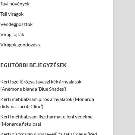
Tavi növények
Téli virágok
Vendégposztok
Virág fajták
Virágok gondozása
LEGUTÓBBI BEJEGYZÉSEK
Kerti szellőrózsa tavaszi kék árnyalatok
(Anemone blanda ‘Blue Shades’)
Kerti méhbalzsam piros árnyalatok (Monarda
didyma ‘Jacob Cline’)
Kerti méhbalzsam lisztharmat elleni védelme
(Monarda fistulosa)
Kerti díszcsalán piros levelű fajták (Coleus ‘Red