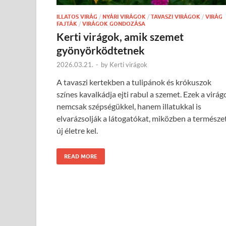
ILLATOS VIRÁG
/
NYÁRI VIRÁGOK
/
TAVASZI VIRÁGOK
/
VIRÁG
FAJTÁK
/
VIRÁGOK GONDOZÁSA
Kerti virágok, amik szemet
gyönyörködtetnek
2026.03.21.
-
by
Kerti virágok
A tavaszi kertekben a tulipánok és krókuszok
színes kavalkádja ejti rabul a szemet. Ezek a virág
nemcsak szépségükkel, hanem illatukkal is
elvarázsolják a látogatókat, miközben a természe
új életre kel.
READ MORE