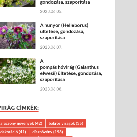
gondozása, szaporítása
2023.06.05.
A hunyor (Helleborus)
ültetése, gondozása,
szaporítása
2023.06.07.
A
pompás hóvirág (Galanthus
elwesii) ültetése, gondozása,
szaporítása
2023.06.08.
VIRÁG CÍMKÉK:
alacsony növények
(42)
bokros virágok
(35)
dekoráció
(41)
dísznövény
(198)