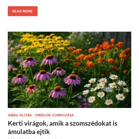
READ MORE
VIRÁG FAJTÁK
/
VIRÁGOK GONDOZÁSA
Kerti virágok, amik a szomszédokat is
ámulatba ejtik