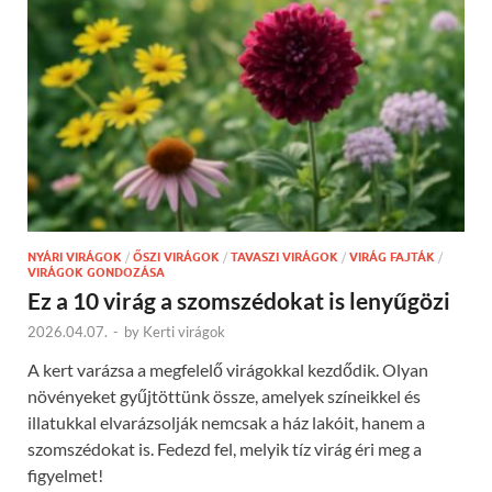
NYÁRI VIRÁGOK
/
ŐSZI VIRÁGOK
/
TAVASZI VIRÁGOK
/
VIRÁG FAJTÁK
/
VIRÁGOK GONDOZÁSA
Ez a 10 virág a szomszédokat is lenyűgözi
2026.04.07.
-
by
Kerti virágok
A kert varázsa a megfelelő virágokkal kezdődik. Olyan
növényeket gyűjtöttünk össze, amelyek színeikkel és
illatukkal elvarázsolják nemcsak a ház lakóit, hanem a
szomszédokat is. Fedezd fel, melyik tíz virág éri meg a
figyelmet!