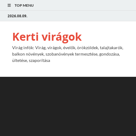
TOP MENU
2026.08.09.
Kerti virágok
Virág infók: Virág, virágok, évelők, örökzöldek, talajtakarók,
balkon növények, szobanövények termesztése, gondozása,
ültetése, szaporítása