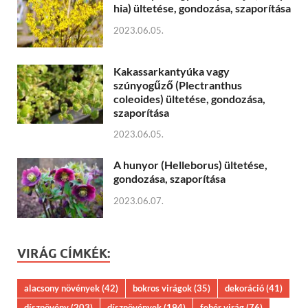
hia) ültetése, gondozása, szaporítása
2023.06.05.
Kakassarkantyúka vagy
szúnyogűző (Plectranthus
coleoides) ültetése, gondozása,
szaporítása
2023.06.05.
A hunyor (Helleborus) ültetése,
gondozása, szaporítása
2023.06.07.
VIRÁG CÍMKÉK:
alacsony növények
(42)
bokros virágok
(35)
dekoráció
(41)
dísznövény
(203)
dísznövények
(194)
fehér virág
(76)