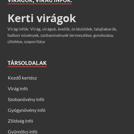
VIRÁGOK, VIRÁG INFÓK:
Kerti virágok
Virág infók: Virág, virágok, évelők, örökzöldek, talajtakarók,
balkon növények, szobanövények termesztése, gondozása,
ültetése, szaporítása
TÁRSOLDALAK
Kezdő kertész
Virág infó
Szobanövény infó
Gyógynövény infó
Zöldség infó
Gyümölcs infó