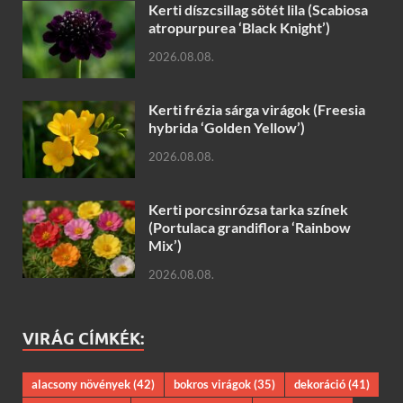
Kerti díszcsillag sötét lila (Scabiosa
atropurpurea ‘Black Knight’)
2026.08.08.
Kerti frézia sárga virágok (Freesia
hybrida ‘Golden Yellow’)
2026.08.08.
Kerti porcsinrózsa tarka színek
(Portulaca grandiflora ‘Rainbow
Mix’)
2026.08.08.
VIRÁG CÍMKÉK:
alacsony növények
(42)
bokros virágok
(35)
dekoráció
(41)