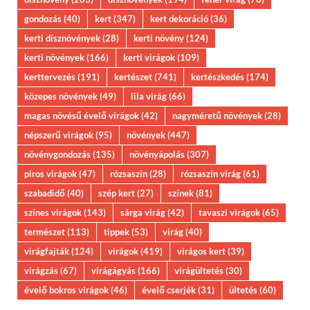
gondozás
(40)
kert
(347)
kert dekoráció
(36)
kerti dísznövények
(28)
kerti növény
(124)
kerti növények
(166)
kerti virágok
(109)
kerttervezés
(191)
kertészet
(741)
kertészkedés
(174)
közepes növények
(49)
lila virág
(66)
magas növésű évelő virágok
(42)
nagyméretű növények
(28)
népszerű virágok
(95)
növények
(447)
növénygondozás
(135)
növényápolás
(307)
piros virágok
(47)
rózsaszín
(28)
rózsaszín virág
(61)
szabadidő
(40)
szép kert
(27)
színek
(81)
színes virágok
(143)
sárga virág
(42)
tavaszi virágok
(65)
természet
(113)
tippek
(53)
virág
(40)
virágfajták
(124)
virágok
(419)
virágos kert
(39)
virágzás
(67)
virágágyás
(166)
virágültetés
(30)
évelő bokros virágok
(46)
évelő cserjék
(31)
ültetés
(60)