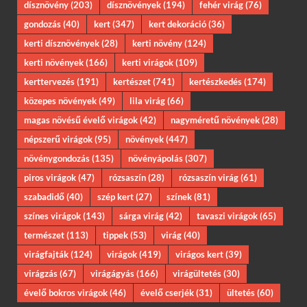
dísznövény
(203)
dísznövények
(194)
fehér virág
(76)
gondozás
(40)
kert
(347)
kert dekoráció
(36)
kerti dísznövények
(28)
kerti növény
(124)
kerti növények
(166)
kerti virágok
(109)
kerttervezés
(191)
kertészet
(741)
kertészkedés
(174)
közepes növények
(49)
lila virág
(66)
magas növésű évelő virágok
(42)
nagyméretű növények
(28)
népszerű virágok
(95)
növények
(447)
növénygondozás
(135)
növényápolás
(307)
piros virágok
(47)
rózsaszín
(28)
rózsaszín virág
(61)
szabadidő
(40)
szép kert
(27)
színek
(81)
színes virágok
(143)
sárga virág
(42)
tavaszi virágok
(65)
természet
(113)
tippek
(53)
virág
(40)
virágfajták
(124)
virágok
(419)
virágos kert
(39)
virágzás
(67)
virágágyás
(166)
virágültetés
(30)
évelő bokros virágok
(46)
évelő cserjék
(31)
ültetés
(60)