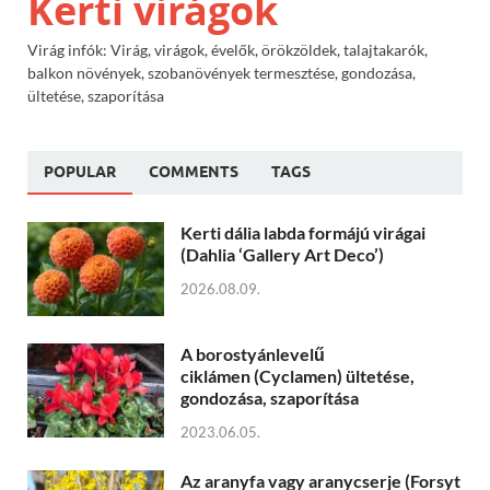
Kerti virágok
Virág infók: Virág, virágok, évelők, örökzöldek, talajtakarók,
balkon növények, szobanövények termesztése, gondozása,
ültetése, szaporítása
POPULAR
COMMENTS
TAGS
Kerti dália labda formájú virágai
(Dahlia ‘Gallery Art Deco’)
2026.08.09.
A borostyánlevelű
ciklámen (Cyclamen) ültetése,
gondozása, szaporítása
2023.06.05.
Az aranyfa vagy aranycserje (Forsyt