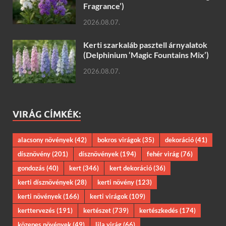
Fragrance’)
2026.08.07.
Kerti szarkaláb pasztell árnyalatok
(Delphinium ‘Magic Fountains Mix’)
2026.08.07.
VIRÁG CÍMKÉK:
alacsony növények
(42)
bokros virágok
(35)
dekoráció
(41)
dísznövény
(201)
dísznövények
(194)
fehér virág
(76)
gondozás
(40)
kert
(346)
kert dekoráció
(36)
kerti dísznövények
(28)
kerti növény
(123)
kerti növények
(166)
kerti virágok
(109)
kerttervezés
(191)
kertészet
(739)
kertészkedés
(174)
közepes növények
(49)
lila virág
(66)