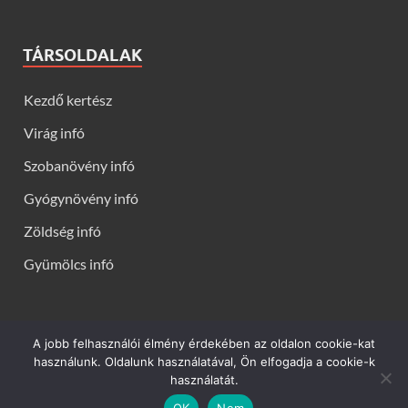
TÁRSOLDALAK
Kezdő kertész
Virág infó
Szobanövény infó
Gyógynövény infó
Zöldség infó
Gyümölcs infó
A jobb felhasználói élmény érdekében az oldalon cookie-kat
Kerti virágok - Virág infók: Virág, virágok, évelők, örökzöldek,
használunk. Oldalunk használatával, Ön elfogadja a cookie-k
talajtakarók, balkon növények, szobanövények termesztése,
használatát.
gondozása, ültetése, szaporítása
OK
Nem