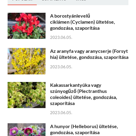
A borostyánlevelű
ciklámen (Cyclamen) ültetése,
gondozása, szaporítása
2023.06.05.
Az aranyfa vagy aranycserje (Forsyt
hia) ültetése, gondozása, szaporítása
2023.06.05.
Kakassarkantyúka vagy
szúnyogűző (Plectranthus
coleoides) ültetése, gondozása,
szaporítása
2023.06.05.
A hunyor (Helleborus) ültetése,
gondozása, szaporítása