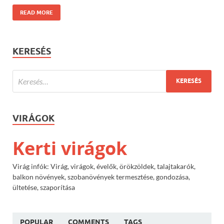
READ MORE
KERESÉS
VIRÁGOK
Kerti virágok
Virág infók: Virág, virágok, évelők, örökzöldek, talajtakarók,
balkon növények, szobanövények termesztése, gondozása,
ültetése, szaporítása
POPULAR
COMMENTS
TAGS