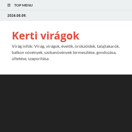
TOP MENU
2026.08.09.
Kerti virágok
Virág infók: Virág, virágok, évelők, örökzöldek, talajtakarók,
balkon növények, szobanövények termesztése, gondozása,
ültetése, szaporítása