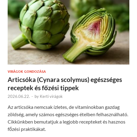
VIRÁGOK GONDOZÁSA
Articsóka (Cynara scolymus) egészséges
receptek és főzési tippek
2026.06.22.
-
by
Kerti virágok
Az articsóka nemcsak ízletes, de vitaminokban gazdag
zöldség, amely számos egészséges ételben felhasználható.
Cikkünkben bemutatjuk a legjobb recepteket és hasznos
főzési praktikákat.