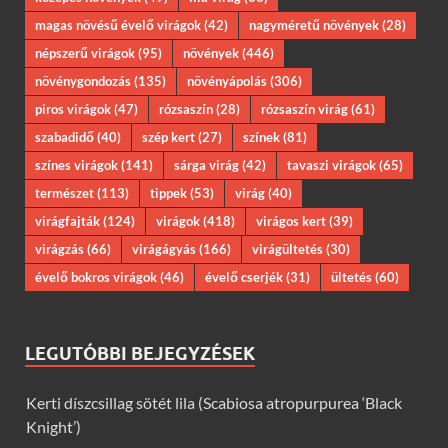
magas növésű évelő virágok
(42)
nagyméretű növények
(28)
népszerű virágok
(95)
növények
(446)
növénygondozás
(135)
növényápolás
(306)
piros virágok
(47)
rózsaszín
(28)
rózsaszín virág
(61)
szabadidő
(40)
szép kert
(27)
színek
(81)
színes virágok
(141)
sárga virág
(42)
tavaszi virágok
(65)
természet
(113)
tippek
(53)
virág
(40)
virágfajták
(124)
virágok
(418)
virágos kert
(39)
virágzás
(66)
virágágyás
(166)
virágültetés
(30)
évelő bokros virágok
(46)
évelő cserjék
(31)
ültetés
(60)
LEGUTÓBBI BEJEGYZÉSEK
Kerti díszcsillag sötét lila (Scabiosa atropurpurea ‘Black
Knight’)