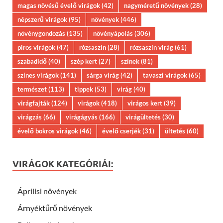
magas növésű évelő virágok
(42)
nagyméretű növények
(28)
népszerű virágok
(95)
növények
(446)
növénygondozás
(135)
növényápolás
(306)
piros virágok
(47)
rózsaszín
(28)
rózsaszín virág
(61)
szabadidő
(40)
szép kert
(27)
színek
(81)
színes virágok
(141)
sárga virág
(42)
tavaszi virágok
(65)
természet
(113)
tippek
(53)
virág
(40)
virágfajták
(124)
virágok
(418)
virágos kert
(39)
virágzás
(66)
virágágyás
(166)
virágültetés
(30)
évelő bokros virágok
(46)
évelő cserjék
(31)
ültetés
(60)
VIRÁGOK KATEGÓRIÁI:
Áprilisi növények
Árnyéktűrő növények