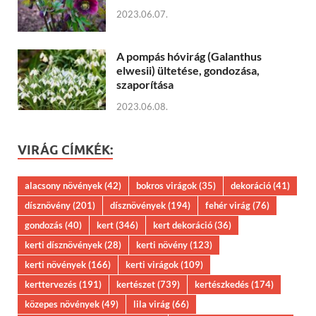
2023.06.07.
A pompás hóvirág (Galanthus
elwesii) ültetése, gondozása,
szaporítása
2023.06.08.
VIRÁG CÍMKÉK:
alacsony növények
(42)
bokros virágok
(35)
dekoráció
(41)
dísznövény
(201)
dísznövények
(194)
fehér virág
(76)
gondozás
(40)
kert
(346)
kert dekoráció
(36)
kerti dísznövények
(28)
kerti növény
(123)
kerti növények
(166)
kerti virágok
(109)
kerttervezés
(191)
kertészet
(739)
kertészkedés
(174)
közepes növények
(49)
lila virág
(66)