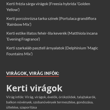
Kerti frézia sárga virágok (Freesia hybrida ‘Golden
Yellow’)
Kerti porcsinrózsa tarka színek (Portulaca grandiflora
‘Rainbow Mix’)
Kerti estike illatos fehér-lila keverék (Matthiola incana
‘Evening Fragrance’)
Kerti szarkaláb pasztell árnyalatok (Delphinium ‘Magic
Fountains Mix’)
VIRÁGOK, VIRÁG INFÓK:
Kerti virágok
Virág infók: Virág, virágok, évelők, örökzöldek, talajtakarók,
balkon növények, szobanövények termesztése, gondozása,
ültetése, szaporítása