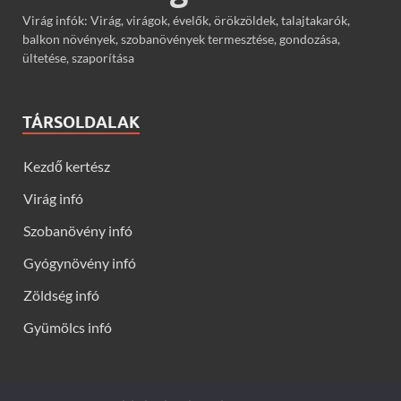
Virág infók: Virág, virágok, évelők, örökzöldek, talajtakarók,
balkon növények, szobanövények termesztése, gondozása,
ültetése, szaporítása
TÁRSOLDALAK
Kezdő kertész
Virág infó
Szobanövény infó
Gyógynövény infó
Zöldség infó
Gyümölcs infó