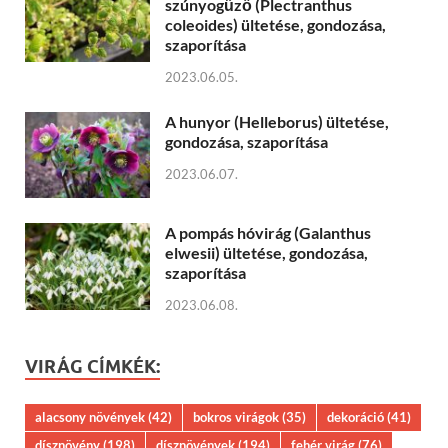
szúnyogűző (Plectranthus
coleoides) ültetése, gondozása,
szaporítása
2023.06.05.
A hunyor (Helleborus) ültetése,
gondozása, szaporítása
2023.06.07.
A pompás hóvirág (Galanthus
elwesii) ültetése, gondozása,
szaporítása
2023.06.08.
VIRÁG CÍMKÉK:
alacsony növények
(42)
bokros virágok
(35)
dekoráció
(41)
dísznövény
(198)
dísznövények
(194)
fehér virág
(76)