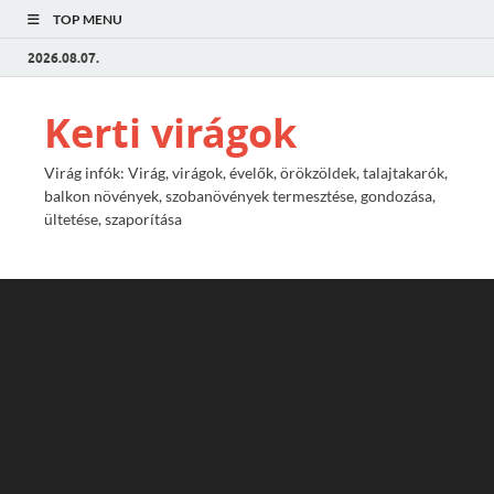
TOP MENU
2026.08.07.
Kerti virágok
Virág infók: Virág, virágok, évelők, örökzöldek, talajtakarók,
balkon növények, szobanövények termesztése, gondozása,
ültetése, szaporítása