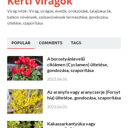
Kerti virágok
Virág infók: Virág, virágok, évelők, örökzöldek, talajtakarók,
balkon növények, szobanövények termesztése, gondozása,
ültetése, szaporítása
POPULAR
COMMENTS
TAGS
A borostyánlevelű
ciklámen (Cyclamen) ültetése,
gondozása, szaporítása
2023.06.05.
Az aranyfa vagy aranycserje (Forsyt
hia) ültetése, gondozása, szaporítása
2023.06.05.
Kakassarkantyúka vagy