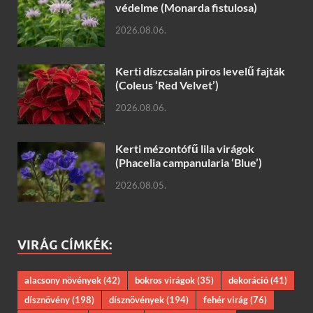
védelme (Monarda fistulosa)
2026.08.06.
Kerti díszcsalán piros levelű fajták
(Coleus ‘Red Velvet’)
2026.08.06.
Kerti mézontófű lila virágok
(Phacelia campanularia ‘Blue’)
2026.08.05.
VIRÁG CÍMKÉK:
alacsony növények
(42)
bokros virágok
(35)
dekoráció
(41)
dísznövény
(198)
dísznövények
(194)
fehér virág
(76)