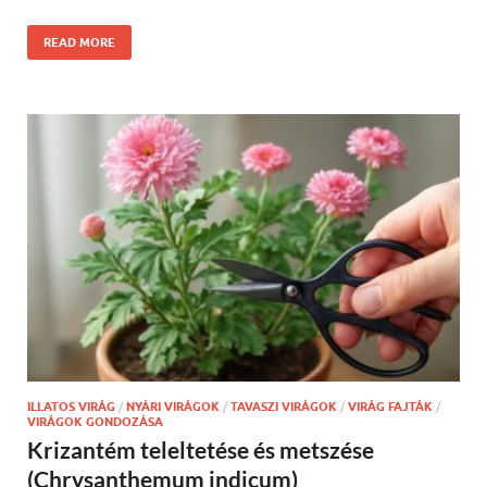
READ MORE
ILLATOS VIRÁG
/
NYÁRI VIRÁGOK
/
TAVASZI VIRÁGOK
/
VIRÁG FAJTÁK
/
VIRÁGOK GONDOZÁSA
Krizantém teleltetése és metszése
(Chrysanthemum indicum)