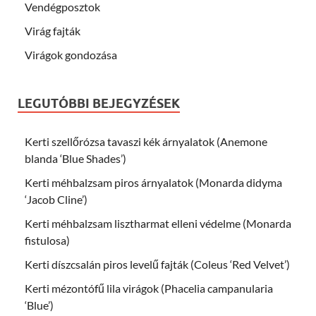
Vendégposztok
Virág fajták
Virágok gondozása
LEGUTÓBBI BEJEGYZÉSEK
Kerti szellőrózsa tavaszi kék árnyalatok (Anemone
blanda ‘Blue Shades’)
Kerti méhbalzsam piros árnyalatok (Monarda didyma
‘Jacob Cline’)
Kerti méhbalzsam lisztharmat elleni védelme (Monarda
fistulosa)
Kerti díszcsalán piros levelű fajták (Coleus ‘Red Velvet’)
Kerti mézontófű lila virágok (Phacelia campanularia
‘Blue’)