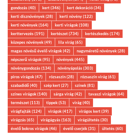
gondozás
(40)
kert
(346)
kert dekoráció
(34)
kerti dísznövények
(28)
kerti növény
(122)
kerti növények
(164)
kerti virágok
(108)
kerttervezés
(191)
kertészet
(734)
kertészkedés
(174)
közepes növények
(49)
lila virág
(65)
magas növésű évelő virágok
(42)
nagyméretű növények
(28)
népszerű virágok
(95)
növények
(445)
növénygondozás
(134)
növényápolás
(303)
piros virágok
(47)
rózsaszín
(28)
rózsaszín virág
(61)
szabadidő
(40)
szép kert
(27)
színek
(81)
színes virágok
(140)
sárga virág
(42)
tavaszi virágok
(64)
természet
(113)
tippek
(53)
virág
(40)
virágfajták
(124)
virágok
(417)
virágos kert
(39)
virágzás
(65)
virágágyás
(163)
virágültetés
(30)
évelő bokros virágok
(46)
évelő cserjék
(31)
ültetés
(60)