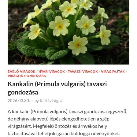
ÉVELŐ VIRÁGOK
/
NYÁRI VIRÁGOK
/
TAVASZI VIRÁGOK
/
VIRÁG FAJTÁK
/
VIRÁGOK GONDOZÁSA
Kankalin (Primula vulgaris) tavaszi
gondozása
2026.03.30.
-
by
Kerti virágok
A kankalin (Primula vulgaris) tavaszi gondozása egyszerű,
de néhány alapvető lépés elengedhetetlen a szép
virágzásért. Megfelelő öntözés és árnyékos hely
biztosításával tehetjük igazán boldoggá növényünket.