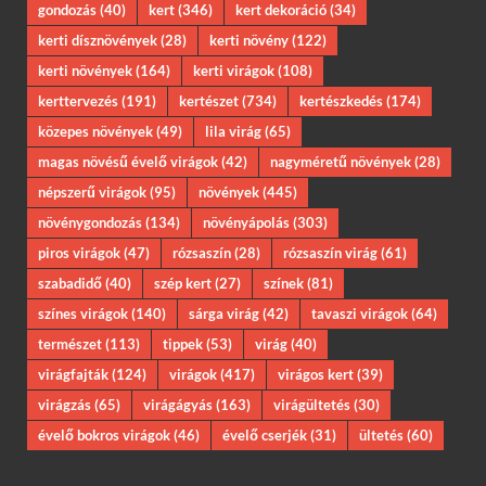
gondozás
(40)
kert
(346)
kert dekoráció
(34)
kerti dísznövények
(28)
kerti növény
(122)
kerti növények
(164)
kerti virágok
(108)
kerttervezés
(191)
kertészet
(734)
kertészkedés
(174)
közepes növények
(49)
lila virág
(65)
magas növésű évelő virágok
(42)
nagyméretű növények
(28)
népszerű virágok
(95)
növények
(445)
növénygondozás
(134)
növényápolás
(303)
piros virágok
(47)
rózsaszín
(28)
rózsaszín virág
(61)
szabadidő
(40)
szép kert
(27)
színek
(81)
színes virágok
(140)
sárga virág
(42)
tavaszi virágok
(64)
természet
(113)
tippek
(53)
virág
(40)
virágfajták
(124)
virágok
(417)
virágos kert
(39)
virágzás
(65)
virágágyás
(163)
virágültetés
(30)
évelő bokros virágok
(46)
évelő cserjék
(31)
ültetés
(60)