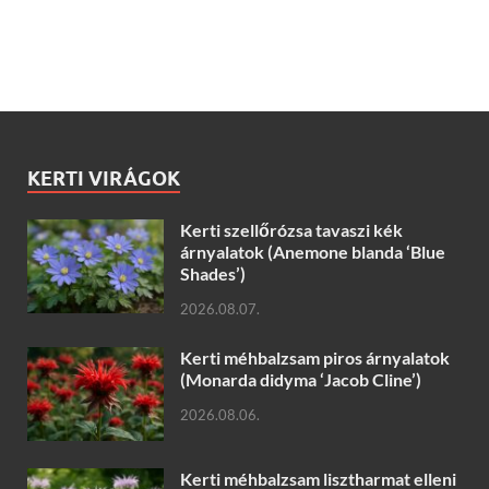
KERTI VIRÁGOK
Kerti szellőrózsa tavaszi kék
árnyalatok (Anemone blanda ‘Blue
Shades’)
2026.08.07.
Kerti méhbalzsam piros árnyalatok
(Monarda didyma ‘Jacob Cline’)
2026.08.06.
Kerti méhbalzsam lisztharmat elleni