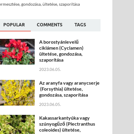
ermesztése, gondozása, ültetése, szaporítása
POPULAR
COMMENTS
TAGS
A borostyánlevelű
ciklámen (Cyclamen)
ültetése, gondozása,
szaporítása
2023.06.05.
Az aranyfa vagy aranycserje
(Forsythia) ültetése,
gondozása, szaporítása
2023.06.05.
Kakassarkantyúka vagy
szúnyogűző (Plectranthus
coleoides) ültetése,