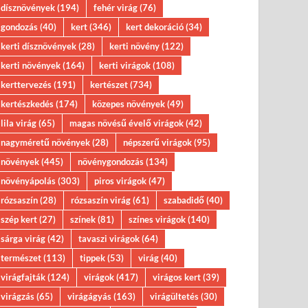
dísznövények
(194)
fehér virág
(76)
gondozás
(40)
kert
(346)
kert dekoráció
(34)
kerti dísznövények
(28)
kerti növény
(122)
kerti növények
(164)
kerti virágok
(108)
kerttervezés
(191)
kertészet
(734)
kertészkedés
(174)
közepes növények
(49)
lila virág
(65)
magas növésű évelő virágok
(42)
nagyméretű növények
(28)
népszerű virágok
(95)
növények
(445)
növénygondozás
(134)
növényápolás
(303)
piros virágok
(47)
rózsaszín
(28)
rózsaszín virág
(61)
szabadidő
(40)
szép kert
(27)
színek
(81)
színes virágok
(140)
sárga virág
(42)
tavaszi virágok
(64)
természet
(113)
tippek
(53)
virág
(40)
virágfajták
(124)
virágok
(417)
virágos kert
(39)
virágzás
(65)
virágágyás
(163)
virágültetés
(30)