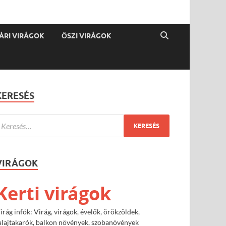
ÁRI VIRÁGOK
ŐSZI VIRÁGOK
KERESÉS
VIRÁGOK
Kerti virágok
irág infók: Virág, virágok, évelők, örökzöldek,
alajtakarók, balkon növények, szobanövények