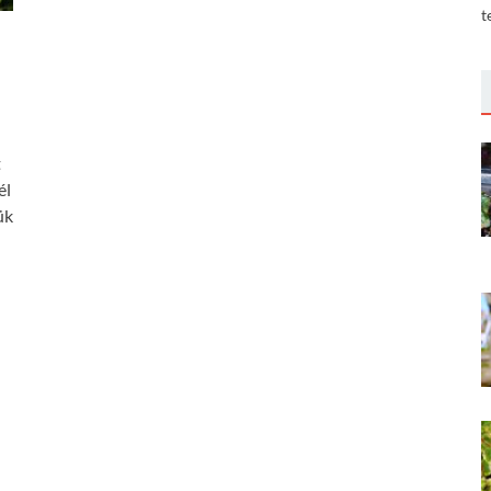
t
t
él
ük