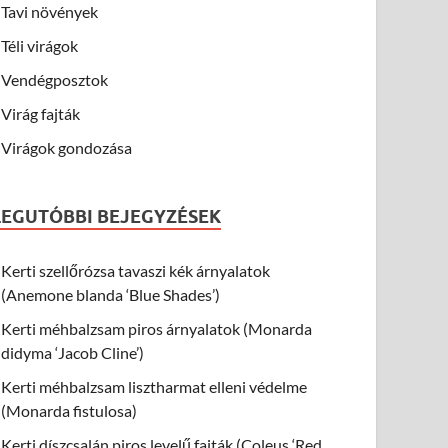
Tavi növények
Téli virágok
Vendégposztok
Virág fajták
Virágok gondozása
LEGUTÓBBI BEJEGYZÉSEK
Kerti szellőrózsa tavaszi kék árnyalatok
(Anemone blanda ‘Blue Shades’)
Kerti méhbalzsam piros árnyalatok (Monarda
didyma ‘Jacob Cline’)
Kerti méhbalzsam lisztharmat elleni védelme
(Monarda fistulosa)
Kerti díszcsalán piros levelű fajták (Coleus ‘Red