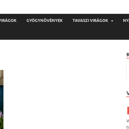
VIRÁGOK
GYÓGYNÖVÉNYEK
TAVASZI VIRÁGOK
NY
V
t