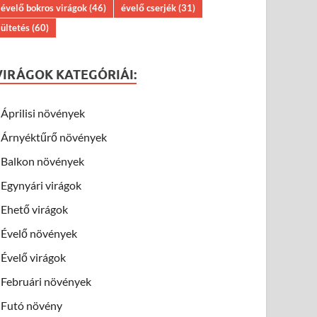
évelő bokros virágok
(46)
évelő cserjék
(31)
ültetés
(60)
VIRÁGOK KATEGÓRIÁI:
Áprilisi növények
Árnyéktűrő növények
Balkon növények
Egynyári virágok
Ehető virágok
Évelő növények
Évelő virágok
Februári növények
Futó növény