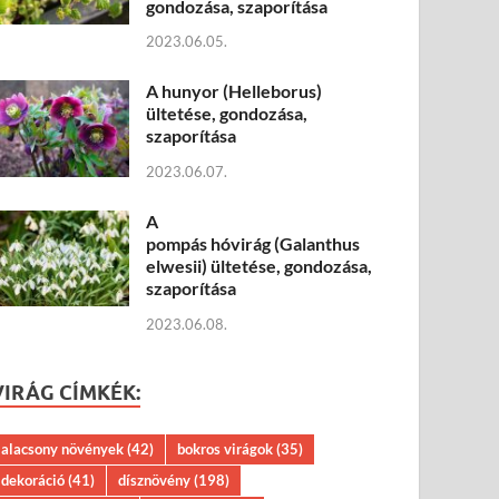
gondozása, szaporítása
2023.06.05.
A hunyor (Helleborus)
ültetése, gondozása,
szaporítása
2023.06.07.
A
pompás hóvirág (Galanthus
elwesii) ültetése, gondozása,
szaporítása
2023.06.08.
VIRÁG CÍMKÉK:
alacsony növények
(42)
bokros virágok
(35)
dekoráció
(41)
dísznövény
(198)