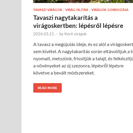
TAVASZI VIRÁGOK
/
VIRÁG FAJTÁK
/
VIRÁGOK GONDOZÁSA
Tavaszi nagytakarítás a
virágoskertben: lépésről lépésre
2026.03.21.
-
by
Kerti virágok
A tavasz a megújulás ideje, és ez alól a virágosker
sem kivétel. A nagytakarítás során eltávolítjuk a t
nyomait, metszünk, frissítjük a talajt, és felkészítj
a növényeket az új szezonra, lépésről lépésre
követve a bevált módszereket.
READ MORE