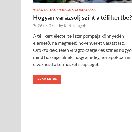
VIRÁG FAJTÁK
/
VIRÁGOK GONDOZÁSA
Hogyan varázsolj színt a téli kertbe?
2026.04.07.
-
by
Kerti virágok
A téli kert élettel teli színpompája könnyedén
elérhető, ha megfelelő növényeket választasz.
Örökzöldek, télen virágzó cserjék és színes bogy
mind hozzájárulnak, hogy a hideg hónapokban is
élvezhesd a természet szépségét.
READ MORE