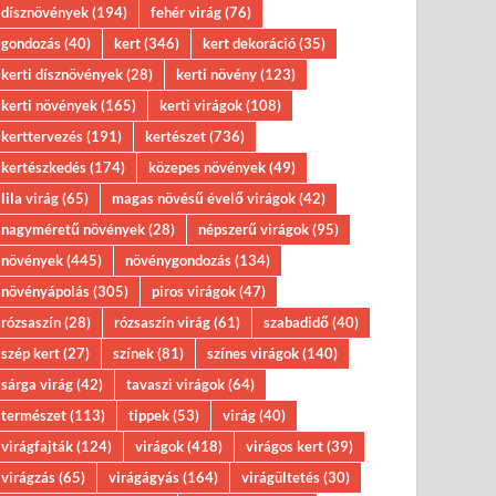
dísznövények
(194)
fehér virág
(76)
gondozás
(40)
kert
(346)
kert dekoráció
(35)
kerti dísznövények
(28)
kerti növény
(123)
kerti növények
(165)
kerti virágok
(108)
kerttervezés
(191)
kertészet
(736)
kertészkedés
(174)
közepes növények
(49)
lila virág
(65)
magas növésű évelő virágok
(42)
nagyméretű növények
(28)
népszerű virágok
(95)
növények
(445)
növénygondozás
(134)
növényápolás
(305)
piros virágok
(47)
rózsaszín
(28)
rózsaszín virág
(61)
szabadidő
(40)
szép kert
(27)
színek
(81)
színes virágok
(140)
sárga virág
(42)
tavaszi virágok
(64)
természet
(113)
tippek
(53)
virág
(40)
virágfajták
(124)
virágok
(418)
virágos kert
(39)
virágzás
(65)
virágágyás
(164)
virágültetés
(30)