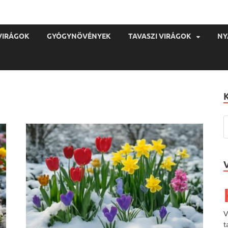
VIRÁGOK
GYÓGYNÖVÉNYEK
TAVASZI VIRÁGOK
NY
V
t