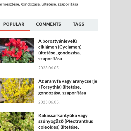
ermesztése, gondozása, ültetése, szaporítása
POPULAR
COMMENTS
TAGS
A borostyánlevelű
ciklámen (Cyclamen)
ültetése, gondozása,
szaporítása
2023.06.05.
Az aranyfa vagy aranycserje
(Forsythia) ültetése,
gondozása, szaporítása
2023.06.05.
Kakassarkantyúka vagy
szúnyogűző (Plectranthus
coleoides) ültetése,