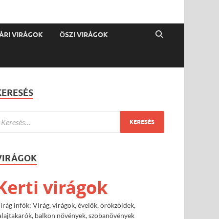
ÁRI VIRÁGOK
ŐSZI VIRÁGOK
KERESÉS
VIRÁGOK
Kerti virágok
irág infók: Virág, virágok, évelők, örökzöldek,
alajtakarók, balkon növények, szobanövények