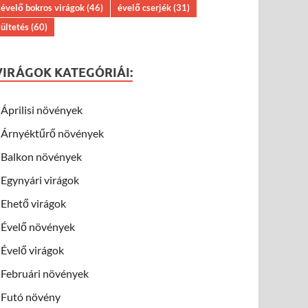
évelő bokros virágok
(46)
évelő cserjék
(31)
ültetés
(60)
VIRÁGOK KATEGÓRIÁI:
Áprilisi növények
Árnyéktűrő növények
Balkon növények
Egynyári virágok
Ehető virágok
Évelő növények
Évelő virágok
Februári növények
Futó növény