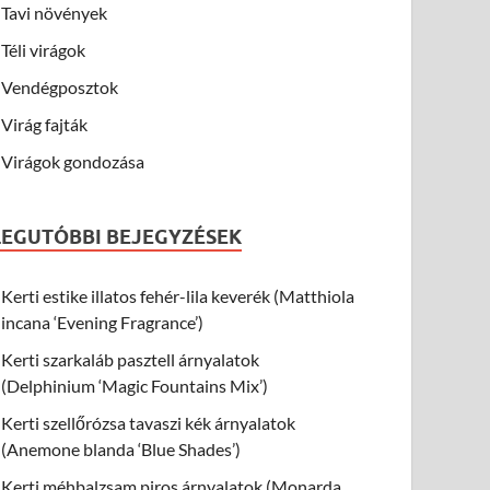
Tavi növények
Téli virágok
Vendégposztok
Virág fajták
Virágok gondozása
LEGUTÓBBI BEJEGYZÉSEK
Kerti estike illatos fehér-lila keverék (Matthiola
incana ‘Evening Fragrance’)
Kerti szarkaláb pasztell árnyalatok
(Delphinium ‘Magic Fountains Mix’)
Kerti szellőrózsa tavaszi kék árnyalatok
(Anemone blanda ‘Blue Shades’)
Kerti méhbalzsam piros árnyalatok (Monarda