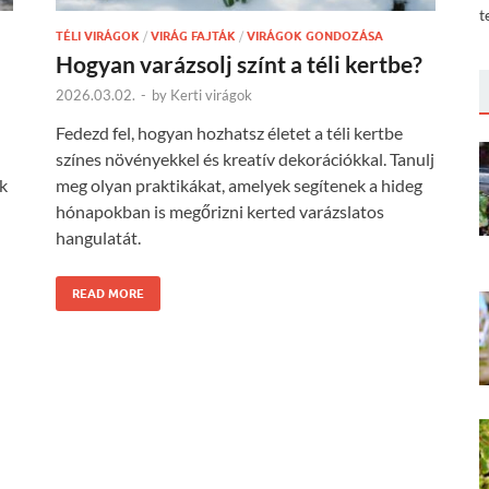
t
TÉLI VIRÁGOK
/
VIRÁG FAJTÁK
/
VIRÁGOK GONDOZÁSA
Hogyan varázsolj színt a téli kertbe?
2026.03.02.
-
by
Kerti virágok
Fedezd fel, hogyan hozhatsz életet a téli kertbe
színes növényekkel és kreatív dekorációkkal. Tanulj
ók
meg olyan praktikákat, amelyek segítenek a hideg
hónapokban is megőrizni kerted varázslatos
hangulatát.
READ MORE