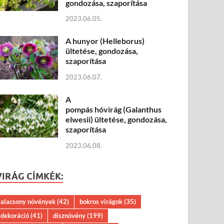
gondozása, szaporítása
2023.06.05.
A hunyor (Helleborus)
ültetése, gondozása,
szaporítása
2023.06.07.
A
pompás hóvirág (Galanthus
elwesii) ültetése, gondozása,
szaporítása
2023.06.08.
VIRÁG CÍMKÉK:
alacsony növények
(42)
bokros virágok
(35)
dekoráció
(41)
dísznövény
(199)