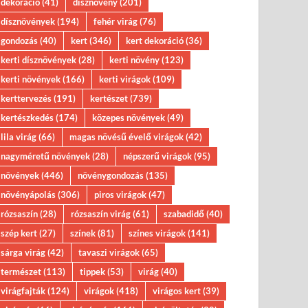
dekoráció
(41)
dísznövény
(201)
dísznövények
(194)
fehér virág
(76)
gondozás
(40)
kert
(346)
kert dekoráció
(36)
kerti dísznövények
(28)
kerti növény
(123)
kerti növények
(166)
kerti virágok
(109)
kerttervezés
(191)
kertészet
(739)
kertészkedés
(174)
közepes növények
(49)
lila virág
(66)
magas növésű évelő virágok
(42)
nagyméretű növények
(28)
népszerű virágok
(95)
növények
(446)
növénygondozás
(135)
növényápolás
(306)
piros virágok
(47)
rózsaszín
(28)
rózsaszín virág
(61)
szabadidő
(40)
szép kert
(27)
színek
(81)
színes virágok
(141)
sárga virág
(42)
tavaszi virágok
(65)
természet
(113)
tippek
(53)
virág
(40)
virágfajták
(124)
virágok
(418)
virágos kert
(39)