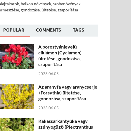
alajtakarók, balkon növények, szobanövények
ermesztése, gondozása, ültetése, szaporítása
POPULAR
COMMENTS
TAGS
A borostyánlevelű
ciklámen (Cyclamen)
ültetése, gondozása,
szaporítása
2023.06.05.
Az aranyfa vagy aranycserje
(Forsythia) ültetése,
gondozása, szaporítása
2023.06.05.
Kakassarkantyúka vagy
szúnyogűző (Plectranthus