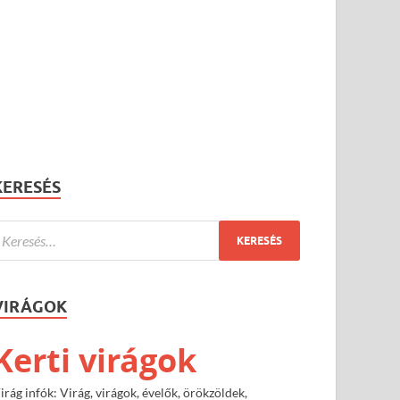
KERESÉS
VIRÁGOK
Kerti virágok
irág infók: Virág, virágok, évelők, örökzöldek,