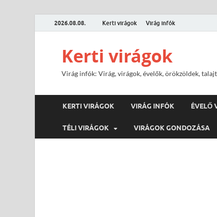
2026.08.08.
Kerti virágok
Virág infók
Kerti virágok
Virág infók: Virág, virágok, évelők, örökzöldek, tal
KERTI VIRÁGOK
VIRÁG INFÓK
ÉVELŐ 
TÉLI VIRÁGOK
VIRÁGOK GONDOZÁSA