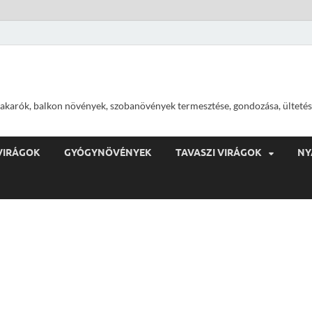
ajtakarók, balkon növények, szobanövények termesztése, gondozása, ültetés
VIRÁGOK
GYÓGYNÖVÉNYEK
TAVASZI VIRÁGOK
NY