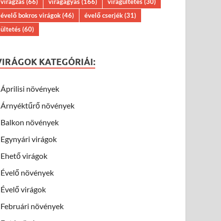
virágzás
(66)
virágágyás
(166)
virágültetés
(30)
évelő bokros virágok
(46)
évelő cserjék
(31)
ültetés
(60)
VIRÁGOK KATEGÓRIÁI:
Áprilisi növények
Árnyéktűrő növények
Balkon növények
Egynyári virágok
Ehető virágok
Évelő növények
Évelő virágok
Februári növények