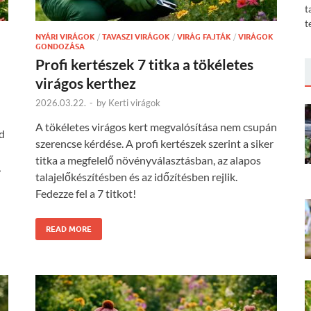
t
t
NYÁRI VIRÁGOK
/
TAVASZI VIRÁGOK
/
VIRÁG FAJTÁK
/
VIRÁGOK
GONDOZÁSA
Profi kertészek 7 titka a tökéletes
virágos kerthez
2026.03.22.
-
by
Kerti virágok
A tökéletes virágos kert megvalósítása nem csupán
d
szerencse kérdése. A profi kertészek szerint a siker
titka a megfelelő növényválasztásban, az alapos
,
talajelőkészítésben és az időzítésben rejlik.
Fedezze fel a 7 titkot!
READ MORE