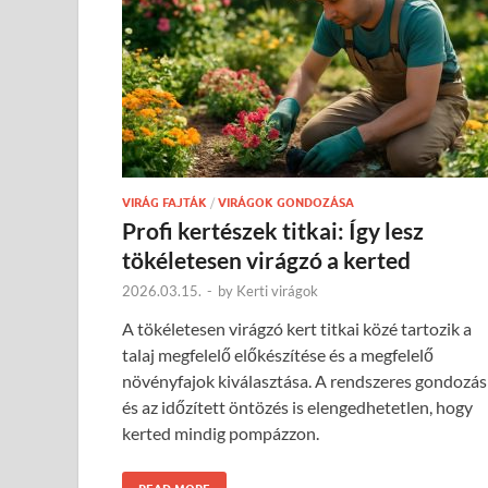
VIRÁG FAJTÁK
/
VIRÁGOK GONDOZÁSA
Profi kertészek titkai: Így lesz
tökéletesen virágzó a kerted
2026.03.15.
-
by
Kerti virágok
A tökéletesen virágzó kert titkai közé tartozik a
talaj megfelelő előkészítése és a megfelelő
növényfajok kiválasztása. A rendszeres gondozás
és az időzített öntözés is elengedhetetlen, hogy
kerted mindig pompázzon.