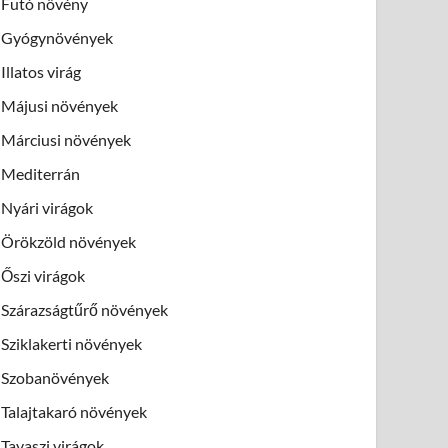
Futó növény
Gyógynövények
Illatos virág
Májusi növények
Márciusi növények
Mediterrán
Nyári virágok
Örökzöld növények
Őszi virágok
Szárazságtűrő növények
Sziklakerti növények
Szobanövények
Talajtakaró növények
Tavaszi virágok