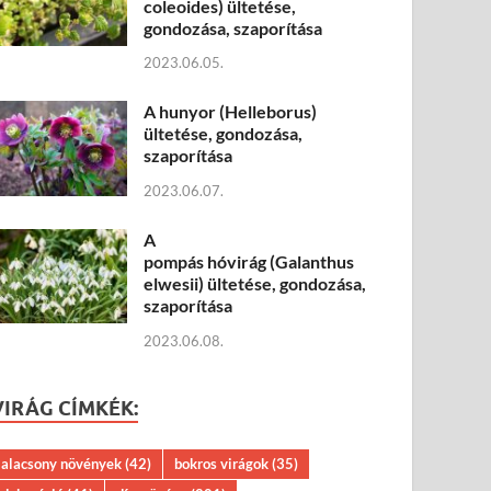
coleoides) ültetése,
gondozása, szaporítása
2023.06.05.
A hunyor (Helleborus)
ültetése, gondozása,
szaporítása
2023.06.07.
A
pompás hóvirág (Galanthus
elwesii) ültetése, gondozása,
szaporítása
2023.06.08.
VIRÁG CÍMKÉK:
alacsony növények
(42)
bokros virágok
(35)