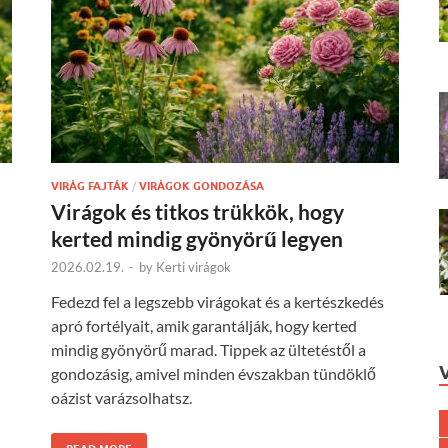
VIRÁG FAJTÁK
/
VIRÁGOK GONDOZÁSA
Virágok és titkos trükkök, hogy
kerted mindig gyönyörű legyen
2026.02.19.
-
by
Kerti virágok
Fedezd fel a legszebb virágokat és a kertészkedés
apró fortélyait, amik garantálják, hogy kerted
mindig gyönyörű marad. Tippek az ültetéstől a
gondozásig, amivel minden évszakban tündöklő
oázist varázsolhatsz.