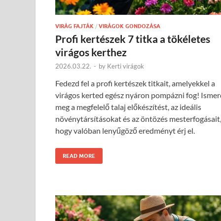
VIRÁG FAJTÁK
/
VIRÁGOK GONDOZÁSA
Profi kertészek 7 titka a tökéletes
virágos kerthez
2026.03.22.
-
by
Kerti virágok
Fedezd fel a profi kertészek titkait, amelyekkel a
virágos kerted egész nyáron pompázni fog! Ismer
meg a megfelelő talaj előkészítést, az ideális
növénytársításokat és az öntözés mesterfogásait
hogy valóban lenyűgöző eredményt érj el.
READ MORE