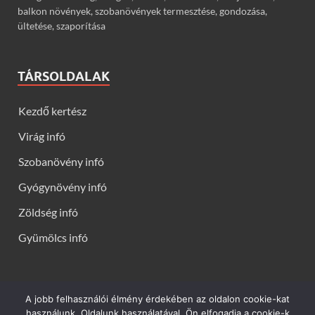
balkon növények, szobanövények termesztése, gondozása,
ültetése, szaporítása
TÁRSOLDALAK
Kezdő kertész
Virág infó
Szobanövény infó
Gyógynövény infó
Zöldség infó
Gyümölcs infó
A jobb felhasználói élmény érdekében az oldalon cookie-kat
Kerti virágok - Virág infók: Virág, virágok, évelők, örökzöldek,
használunk. Oldalunk használatával, Ön elfogadja a cookie-k