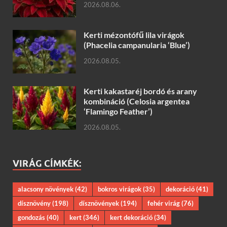
2026.08.06.
Kerti mézontófű lila virágok
(Phacelia campanularia ‘Blue’)
2026.08.05.
Kerti kakastaréj bordó és arany
kombináció (Celosia argentea
‘Flamingo Feather’)
2026.08.05.
VIRÁG CÍMKÉK:
alacsony növények
(42)
bokros virágok
(35)
dekoráció
(41)
dísznövény
(198)
dísznövények
(194)
fehér virág
(76)
gondozás
(40)
kert
(346)
kert dekoráció
(34)