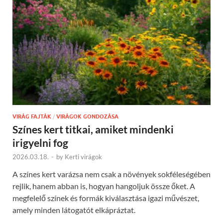
VIRÁG FAJTÁK
/
VIRÁGOK GONDOZÁSA
Színes kert titkai, amiket mindenki
irigyelni fog
2026.03.18.
-
by
Kerti virágok
A színes kert varázsa nem csak a növények sokféleségében
rejlik, hanem abban is, hogyan hangoljuk össze őket. A
megfelelő színek és formák kiválasztása igazi művészet,
amely minden látogatót elkápráztat.