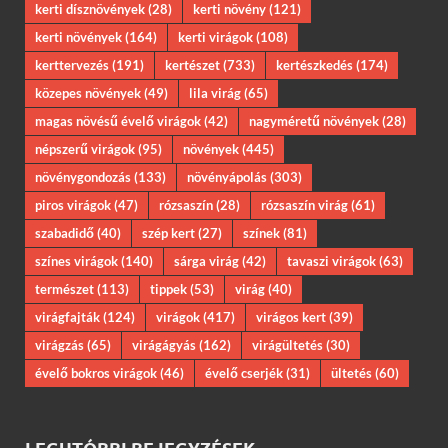
kerti dísznövények
(28)
kerti növény
(121)
kerti növények
(164)
kerti virágok
(108)
kerttervezés
(191)
kertészet
(733)
kertészkedés
(174)
közepes növények
(49)
lila virág
(65)
magas növésű évelő virágok
(42)
nagyméretű növények
(28)
népszerű virágok
(95)
növények
(445)
növénygondozás
(133)
növényápolás
(303)
piros virágok
(47)
rózsaszín
(28)
rózsaszín virág
(61)
szabadidő
(40)
szép kert
(27)
színek
(81)
színes virágok
(140)
sárga virág
(42)
tavaszi virágok
(63)
természet
(113)
tippek
(53)
virág
(40)
virágfajták
(124)
virágok
(417)
virágos kert
(39)
virágzás
(65)
virágágyás
(162)
virágültetés
(30)
évelő bokros virágok
(46)
évelő cserjék
(31)
ültetés
(60)