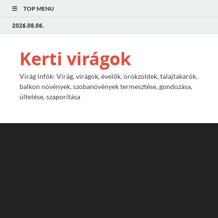
TOP MENU
2026.08.06.
Kerti virágok
Virág infók: Virág, virágok, évelők, örökzöldek, talajtakarók,
balkon növények, szobanövények termesztése, gondozása,
ültetése, szaporítása