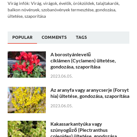
Virág infók: Virág, virágok, évelők, örökzöldek, talajtakarók,
balkon növények, szobanövények termesztése, gondozása,
ültetése, szaporítása
POPULAR
COMMENTS
TAGS
A borostyánlevelű
ciklámen (Cyclamen) ültetése,
gondozása, szaporítása
2023.06.05.
Az aranyfa vagy aranycserje (Forsyt
hia) ültetése, gondozása, szaporítása
2023.06.05.
Kakassarkantyúka vagy
szúnyogűző (Plectranthus
coleoides) ültetése, gondozása,