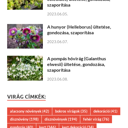
szaporítása
2023.06.05.
A hunyor (Helleborus) ültetése,
gondozása, szaporítása
2023.06.07.
A pompás hóvirág (Galanthus
elwesii) ültetése, gondozása,
szaporítása
2023.06.08.
VIRÁG CÍMKÉK:
alacsony növények
(42)
bokros virágok
(35)
dekoráció
(41)
dísznövény
(198)
dísznövények
(194)
fehér virág
(76)
gondozás
(40)
kert
(346)
kert dekoráció
(34)