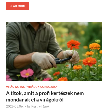
READ MORE
VIRÁG FAJTÁK
/
VIRÁGOK GONDOZÁSA
A titok, amit a profi kertészek nem
mondanak el a virágokról
2026.03.06.
-
by
Kerti virágok