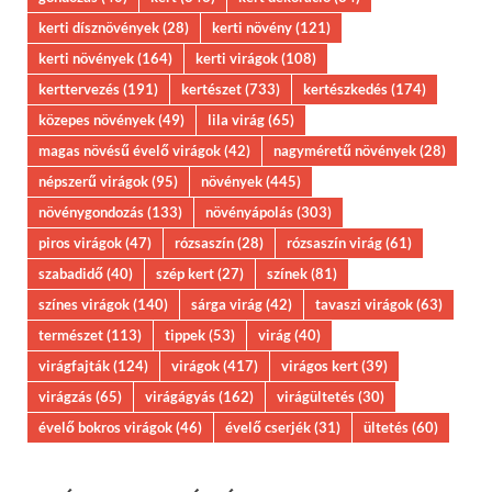
kerti dísznövények
(28)
kerti növény
(121)
kerti növények
(164)
kerti virágok
(108)
kerttervezés
(191)
kertészet
(733)
kertészkedés
(174)
közepes növények
(49)
lila virág
(65)
magas növésű évelő virágok
(42)
nagyméretű növények
(28)
népszerű virágok
(95)
növények
(445)
növénygondozás
(133)
növényápolás
(303)
piros virágok
(47)
rózsaszín
(28)
rózsaszín virág
(61)
szabadidő
(40)
szép kert
(27)
színek
(81)
színes virágok
(140)
sárga virág
(42)
tavaszi virágok
(63)
természet
(113)
tippek
(53)
virág
(40)
virágfajták
(124)
virágok
(417)
virágos kert
(39)
virágzás
(65)
virágágyás
(162)
virágültetés
(30)
évelő bokros virágok
(46)
évelő cserjék
(31)
ültetés
(60)