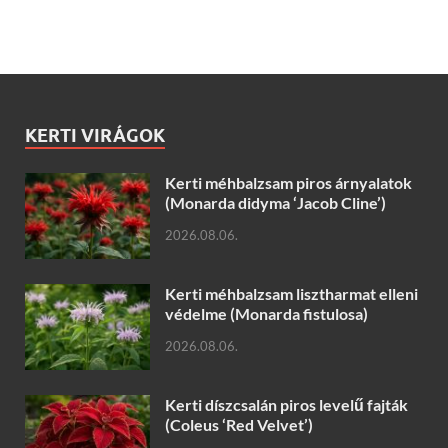
KERTI VIRÁGOK
Kerti méhbalzsam piros árnyalatok
(Monarda didyma ‘Jacob Cline’)
2026.08.06.
Kerti méhbalzsam lisztharmat elleni
védelme (Monarda fistulosa)
2026.08.06.
Kerti díszcsalán piros levelű fajták
(Coleus ‘Red Velvet’)