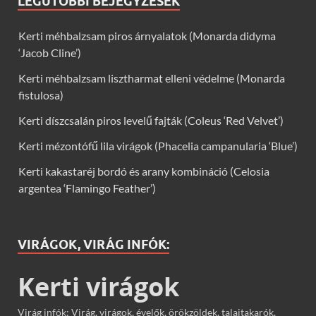
LEGUTÓBBI BEJEGYZÉSEK
Kerti méhbalzsam piros árnyalatok (Monarda didyma
‘Jacob Cline’)
Kerti méhbalzsam lisztharmat elleni védelme (Monarda
fistulosa)
Kerti díszcsalán piros levelű fajták (Coleus ‘Red Velvet’)
Kerti mézontófű lila virágok (Phacelia campanularia ‘Blue’)
Kerti kakastaréj bordó és arany kombináció (Celosia
argentea ‘Flamingo Feather’)
VIRÁGOK, VIRÁG INFÓK:
Kerti virágok
Virág infók: Virág, virágok, évelők, örökzöldek, talajtakarók,